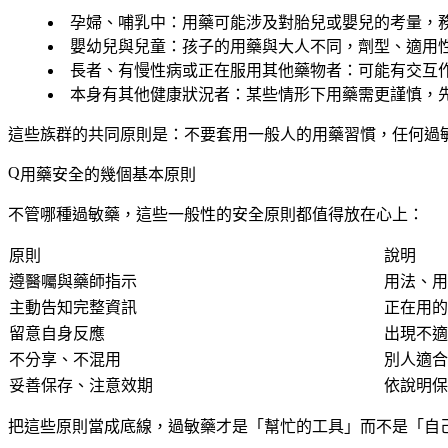
孕婦、哺乳中
：用藥可能涉及對胎兒或嬰兒的考量，
嬰幼兒與兒童
：孩子的用藥與大人不同，劑型、適用
長者、有慢性病或正在服用其他藥物者
：可能有交互
本身有其他健康狀況者
：某些情形下用藥需更謹慎，
這些族群的共同原則是：
不要套用一般人的用藥習慣，任何過
用藥安全的幾個基本原則
不管哪種過敏藥，這些一般性的安全原則都值得放在心上：
原則
說明
遵醫囑與藥師指示
用法、用
主動告知完整資訊
正在用的
留意自身反應
出現不適
不分享、不混用
別人適合
妥善保存、注意效期
依說明保
把這些原則當成底線，過敏藥才是「幫忙的工具」而不是「自