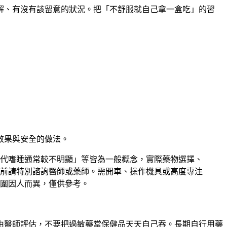
解、有沒有該留意的狀況。把「不舒服就自己拿一盒吃」的習
效果與安全的做法。
代嗜睡通常較不明顯」等皆為一般概念，實際藥物選擇、
前請特別諮詢醫師或藥師。需開車、操作機具或高度專注
圍因人而異，僅供參考。
由醫師評估，不要把過敏藥當保健品天天自己吞。長期自行用藥