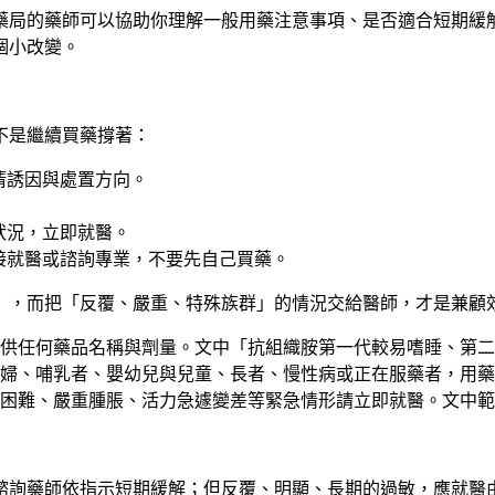
藥局的藥師可以協助你理解一般用藥注意事項、是否適合短期緩
個小改變。
不是繼續買藥撐著：
清誘因與處置方向。
狀況，立即就醫。
接就醫或諮詢專業，不要先自己買藥。
」，而把「反覆、嚴重、特殊族群」的情況交給醫師，才是兼顧
供任何藥品名稱與劑量。文中「抗組織胺第一代較易嗜睡、第二
婦、哺乳者、嬰幼兒與兒童、長者、慢性病或正在服藥者，用藥
困難、嚴重腫脹、活力急遽變差等緊急情形請立即就醫。文中範
諮詢藥師依指示短期緩解；但反覆、明顯、長期的過敏，應就醫