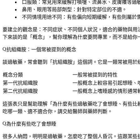
口服類
：常見用來緩解打噴嚏、流鼻水、皮膚癢等過
鼻用、眼用等局部劑型
：針對特定部位的不適。
不同情境用途不同
：有些偏向短期緩解，有些則屬於
要建立的觀念是：
不同症狀、不同個人狀況，適合的藥物與用
下來談的是「概念」，幫你理解為什麼要問專業，而不是給你
抗組織胺：一個常被提到的概念
談過敏藥，常會聽到「抗組織胺」這個詞。它是一類常被用於
概念分類
一般常被提到的特性
第一代抗組織胺
一般概念上較容易引起想睡、
第二代抗組織胺
一般概念上嗜睡感的情形通常
這張表只是幫助理解「為什麼有些過敏藥吃了會想睡、有些比
吃哪一類、適不適合你，請交給醫師與藥師判斷。
為什麼有些吃了會想睡
很多人納悶，明明是過敏藥，怎麼吃了整個人昏沉。這跟某些