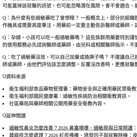
可能蓋掉該就醫的訊號，也可能忽略潛在風險。會不會適合、
Q：為什麼有些過敏藥吃了會想睡？
一般概念上，部分抗組織
作機具或需要高度專注，用藥前一定要主動告訴醫師或藥師，
Q：孕婦、小孩可以吃一般過敏藥嗎？
這些族群用藥要特別謹
的使用都務必先諮詢醫師或藥師，由兒科或相關醫師指示，不
Q：吃了過敏藥沒效，可以自己加量或換牌子嗎？
不建議自己
師或藥師，由他們評估該怎麼調整。反覆沒改善時，更應就醫
資料來源
衛生福利部食品藥物管理署：藥物安全與正確用藥民眾衛教
衛生福利部國民健康署：過敏性疾病防治相關衛教資訊。
社區藥局與藥師相關公開用藥安全衛教內容。
延伸閱讀
過敏性鼻炎怎麼改善？2026 鼻塞噴嚏、過敏原與日常照護
蕁麻疹怎麼處理？2026 紅疹搔癢、誘發因子與就醫時機
：