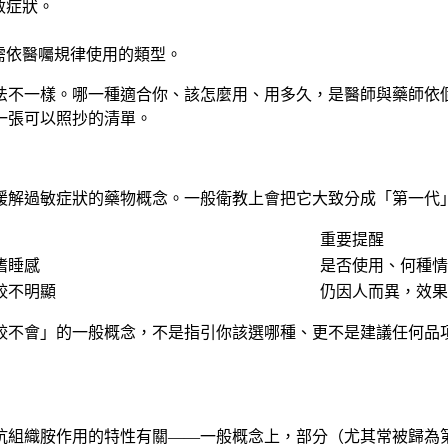
敏症狀。
需依醫囑規律使用的類型。
法不一樣
。哪一種適合你、該怎麼用、用多久，是醫師與藥師依
一張可以照抄的清單。
緩解過敏症狀的藥物概念。一般衛教上會把它大致分成「第一代
重要提醒
嗜睡感
是否使用、何種情
較不明顯
仍因人而異，效果
較不會」的一般概念，
不是指引你該選哪種、更不是建議任何品
抗組織胺作用的特性有關——一般概念上，部分（尤其常被歸為