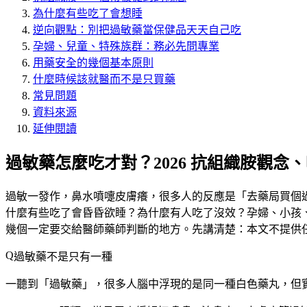
為什麼有些吃了會想睡
逆向觀點：別把過敏藥當保健品天天自己吃
孕婦、兒童、特殊族群：務必先問專業
用藥安全的幾個基本原則
什麼時候該就醫而不是只買藥
常見問題
資料來源
延伸閱讀
過敏藥怎麼吃才對？2026 抗組織胺觀念
過敏一發作，鼻水噴嚏皮膚癢，很多人的反應是「去藥局買個
什麼有些吃了會昏昏欲睡？為什麼有人吃了沒效？孕婦、小孩
幾個一定要交給醫師藥師判斷的地方。先講清楚：
本文不提供
過敏藥不是只有一種
一聽到「過敏藥」，很多人腦中浮現的是同一種白色藥丸，但