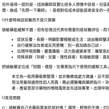
另外值得一提的是，諮詢藥師其實比很多人想像中容易。社區
慣，換成「先問一下藥師」，是相對低成本卻能提高安全的一
什麼時候該就醫而不是只買藥
過敏藥能緩解不適，但有些情況代表你需要的是就醫評估，而
症狀反覆、長期，明顯影響睡眠或生活
：該由醫師釐
自行緩解沒改善或反而更糟
：別一直加碼自己試。
出現呼吸困難、嚴重腫脹、活力急遽變差等
：屬緊急
特殊族群（孕婦、兒童、慢性病者）有過敏困擾
：直
把過敏藥定位成「短期、偶發、在專業指示下使用的緩解工具
本文為一般用藥衛教整理，並非醫療或處方建議，且不提
用法用量與適用性因人而異，務必遵醫囑與藥師指示。孕
者，應留意部分藥物的嗜睡風險並先諮詢專業。出現呼吸
常見問題
Q：過敏藥自己去藥局買來吃就好嗎？
偶發、輕微的不適，可