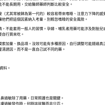
能不能長期用，交給醫師藥師判斷比較安全。
胺（尤其常被歸為第一代的）較容易帶來嗜睡、注意力下降的感
讓他們把這個因素納入考量，別輕忽嗜睡的安全風險。
慎，不能套用一般人的習慣。孕婦、哺乳者用藥可能涉及對胎兒
要自行買來吃。
摸索加量、換品項。沒效可能有多種原因，自行調整可能錯過真
釐清誘因，而不是一直自己試不同的藥。
資料。
：鼻過敏除了用藥，日常照護也是關鍵。
皮膚過敏發作時，何時該就醫而非只忍。