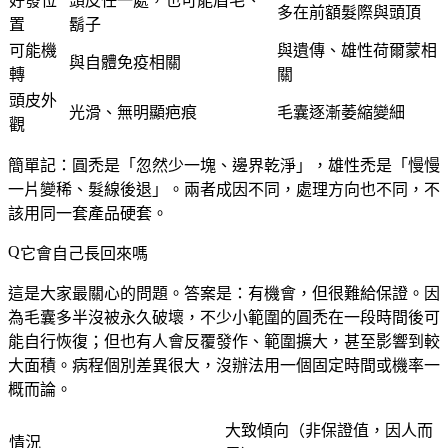
好發位
頭皮任一處，也可能眉毛、
多在前額髮際與頭頂
置
鬍子
可能機
與遺傳、雄性荷爾蒙相
與自體免疫相關
轉
關
頭皮外
光滑、無明顯疤痕
毛囊逐漸萎縮變細
觀
簡單記：
圓禿是「忽然少一塊、邊界乾淨」，雄性禿是「慢慢
一片變稀、髮線後退」
。兩者成因不同，處理方向也不同，不
該用同一套產品硬套。
它會自己長回來嗎
這是大家最關心的問題。答案是：
有機會，但很難給保證
。因
為毛囊多半沒被永久破壞，不少小範圍的圓禿在一段時間後可
能自行恢復；但也有人會反覆發作、範圍擴大，甚至影響到較
大面積。病程個別差異很大，沒辦法用一個固定時間或機率一
概而論。
大致傾向（非保證值，因人而
情況