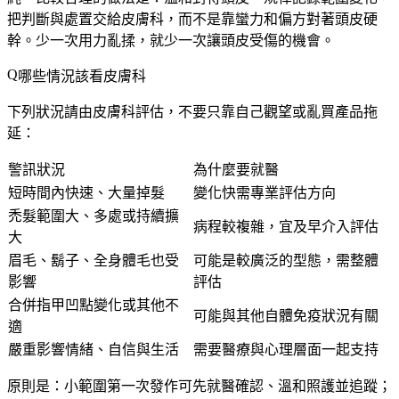
把判斷與處置交給皮膚科，而不是靠蠻力和偏方對著頭皮硬
幹。少一次用力亂揉，就少一次讓頭皮受傷的機會。
哪些情況該看皮膚科
下列狀況請由皮膚科評估，不要只靠自己觀望或亂買產品拖
延：
警訊狀況
為什麼要就醫
短時間內快速、大量掉髮
變化快需專業評估方向
禿髮範圍大、多處或持續擴
病程較複雜，宜及早介入評估
大
眉毛、鬍子、全身體毛也受
可能是較廣泛的型態，需整體
影響
評估
合併指甲凹點變化或其他不
可能與其他自體免疫狀況有關
適
嚴重影響情緒、自信與生活
需要醫療與心理層面一起支持
原則是：
小範圍第一次發作可先就醫確認、溫和照護並追蹤；