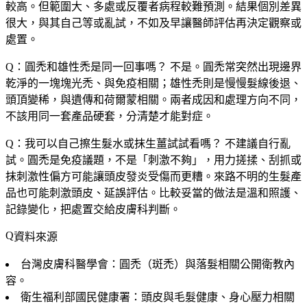
較高。但範圍大、多處或反覆者病程較難預測。結果個別差異
很大，與其自己等或亂試，不如及早讓醫師評估再決定觀察或
處置。
Q：圓禿和雄性禿是同一回事嗎？
不是。圓禿常突然出現邊界
乾淨的一塊塊光禿、與免疫相關；雄性禿則是慢慢髮線後退、
頭頂變稀，與遺傳和荷爾蒙相關。兩者成因和處理方向不同，
不該用同一套產品硬套，分清楚才能對症。
Q：我可以自己擦生髮水或抹生薑試試看嗎？
不建議自行亂
試。圓禿是免疫議題，不是「刺激不夠」，用力搓揉、刮抓或
抹刺激性偏方可能讓頭皮發炎受傷而更糟。來路不明的生髮產
品也可能刺激頭皮、延誤評估。比較妥當的做法是溫和照護、
記錄變化，把處置交給皮膚科判斷。
資料來源
台灣皮膚科醫學會：圓禿（斑禿）與落髮相關公開衛教內
容。
衛生福利部國民健康署：頭皮與毛髮健康、身心壓力相關