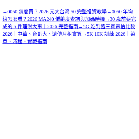
→
0050 怎麼買？2026 元大台灣 50 完整投資教學
→
0050 年均
線怎麼看？2026 MA240 偏離度查詢與加碼時機
→
30 歲前要完
成的 5 件理財大事｜2026 完整指南
→
5G 吃到飽三家電信比較
2026｜中華、台哥大、遠傳月租實算
→
5K 10K 訓練 2026｜菜
單、時程、實戰指南