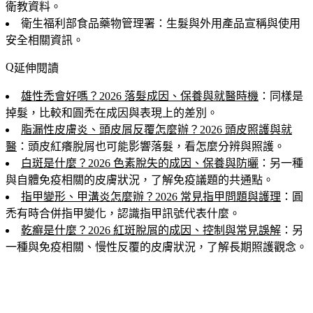
衛教資料。
衛生福利部食品藥物管理署：生髮與外用產品宣稱與使用
安全相關資訊。
延伸閱讀
雄性禿會好嗎？2026 落髮成因、保養與就醫時機
：同樣是
掉髮，比較和圓禿在成因與表現上的差別。
脂漏性皮膚炎、頭皮屑反覆怎麼辦？2026 頭皮照護與就
醫
：頭皮紅癢脫屑也可能影響落髮，看怎麼分辨與照護。
白斑是什麼？2026 色素脫失的成因、保養與防曬
：另一種
與自體免疫相關的皮膚狀況，了解免疫議題的共通點。
指甲變形、甲溝炎怎麼辦？2026 常見指甲問題與護理
：圓
禿有時合併指甲變化，認識指甲訊號代表什麼。
乾癬是什麼？2026 紅斑脫屑的成因、控制與常見誤解
：另
一種與免疫相關、慢性反覆的皮膚狀況，了解長期照護觀念。