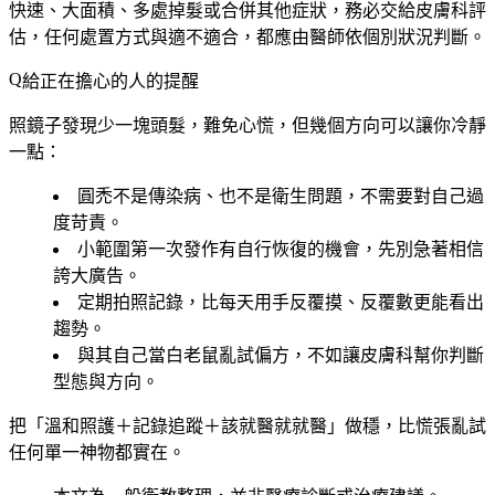
快速、大面積、多處掉髮或合併其他症狀，務必交給皮膚科評
估
，任何處置方式與適不適合，都應由醫師依個別狀況判斷。
給正在擔心的人的提醒
照鏡子發現少一塊頭髮，難免心慌，但幾個方向可以讓你冷靜
一點：
圓禿不是傳染病、也不是衛生問題，不需要對自己過
度苛責。
小範圍第一次發作有自行恢復的機會，先別急著相信
誇大廣告。
定期拍照記錄，比每天用手反覆摸、反覆數更能看出
趨勢。
與其自己當白老鼠亂試偏方，不如讓皮膚科幫你判斷
型態與方向。
把「溫和照護＋記錄追蹤＋該就醫就就醫」做穩，比慌張亂試
任何單一神物都實在。