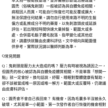
本文為一般衛教整理，並非醫療診斷或治療建議。
圓禿（俗稱鬼剃頭）一般被認為與自體免疫相關，
病程因人而異，可能自行恢復也可能反覆或擴大，
無法保證任何結果。請勿自行使用來路不明的生髮
偏方或亂擦成分不明的藥膏，以免刺激頭皮或延誤
評估。若出現短時間快速大量掉髮、範圍大或多
處、合併眉毛鬍子體毛脫落、指甲變化或其他症
狀，請盡快就醫由皮膚科評估。文中傾向與範圍僅
供參考，實際狀況請以醫師判斷為準。
常見問題
Q：鬼剃頭是壓力太大造成的嗎？
壓力有時被視為誘因之一，
但圓禿的核心被認為與自體免疫體質相關，不是單靠「想開一
點」就一定會好。換句話說，紓壓、睡眠對整體健康有幫助，
卻不該被當成唯一原因或唯一解方。範圍大或反覆時，仍建議
由皮膚科評估。
Q：圓禿會不會自己長回來？
有機會，因為毛囊多半沒被永久
破壞，尤其是單一小範圍、第一次發作者自行恢復的機會相對