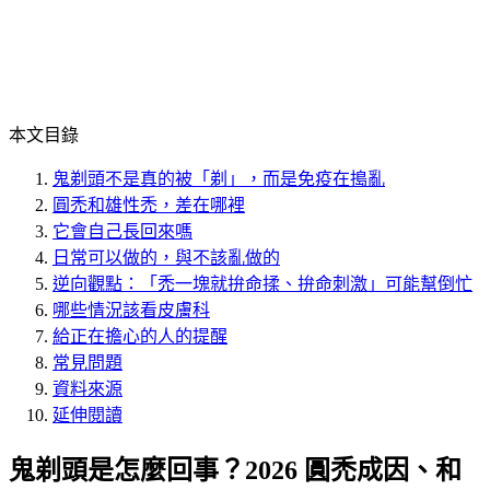
本文目錄
鬼剃頭不是真的被「剃」，而是免疫在搗亂
圓禿和雄性禿，差在哪裡
它會自己長回來嗎
日常可以做的，與不該亂做的
逆向觀點：「禿一塊就拚命揉、拚命刺激」可能幫倒忙
哪些情況該看皮膚科
給正在擔心的人的提醒
常見問題
資料來源
延伸閱讀
鬼剃頭是怎麼回事？2026 圓禿成因、和