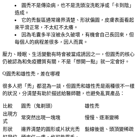
圓禿
不是傳染病
，也不是洗頭沒洗乾淨或「卡到陰」
造成。
它的禿髮區
通常邊界清楚、形狀偏圓
，皮膚表面看起
來平滑正常，不太紅不太癢。
因為毛囊多半沒被永久破壞，
有機會自己長回來
，但
每個人的病程差很多，因人而異。
壓力、睡眠、生活變動有時會被當成誘因之一，但圓禿的核心
仍被認為和免疫體質有關，不是「想開一點」就一定會好。
圓禿和雄性禿，差在哪裡
很多人把「禿」都混為一談，但圓禿和雄性禿是兩種很不一樣
的狀況，分清楚有助於描述給醫師聽，也避免亂買產品：
比較
圓禿（鬼剃頭）
雄性禿
出現方
常突然出現一塊塊
慢慢、逐漸變稀
式
形狀
邊界清楚的圓形或片狀光禿
髮線後退、頭頂變稀疏