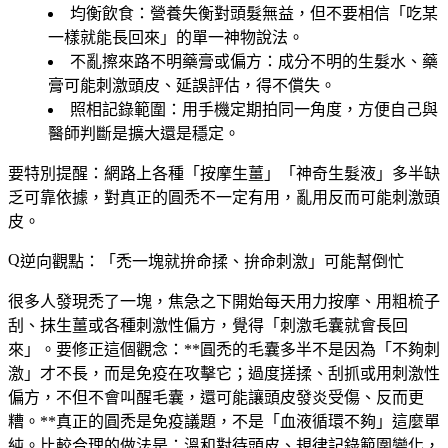
均衡飲食
：營養失衡對頭髮無益，但不要相信「吃某
一樣就能長回來」的單一神物說法。
不亂擦來路不明藥膏或偏方
：成分不明的生髮水、藥
膏可能刺激頭皮、延誤評估，得不償失。
照相記錄範圍
：用手機定期拍同一角度，方便自己與
醫師判斷是擴大還是穩定。
要特別提醒：網路上各種「按摩生薑」「神奇生髮液」多半缺
乏可靠依據，對真正的圓禿不一定有用，亂用反而可能刺激頭
皮。
逆向觀點：「禿一塊就拚命揉、拚命刺激」可能幫倒忙
很多人發現禿了一塊，焦急之下開始每天用力按摩、用粗梳子
刮、抹生薑或各種刺激性偏方，覺得「刺激毛囊就會長回
來」。要修正這個觀念：**圓禿的毛囊多半不是因為「不夠刺
激」才不長，而是免疫在攻擊它；過度搓揉、刮抓或用刺激性
偏方，不但不會叫醒毛囊，還可能讓頭皮發炎受傷、反而更
糟。**真正的圓禿是免疫議題，不是「血液循環不夠」這麼單
純。比較合理的做法是：溫和對待頭皮、規律記錄範圍變化，