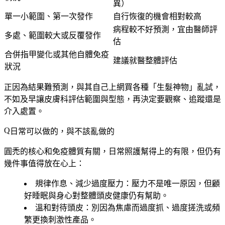
異）
單一小範圍、第一次發作
自行恢復的機會相對較高
病程較不好預測，宜由醫師評
多處、範圍較大或反覆發作
估
合併指甲變化或其他自體免疫
建議就醫整體評估
狀況
正因為結果難預測，與其自己上網買各種「生髮神物」亂試，
不如及早讓皮膚科評估範圍與型態，再決定要觀察、追蹤還是
介入處置。
日常可以做的，與不該亂做的
圓禿的核心和免疫體質有關，日常照護幫得上的有限，但仍有
幾件事值得放在心上：
規律作息、減少過度壓力
：壓力不是唯一原因，但顧
好睡眠與身心對整體頭皮健康仍有幫助。
溫和對待頭皮
：別因為焦慮而過度抓、過度搓洗或頻
繁更換刺激性產品。