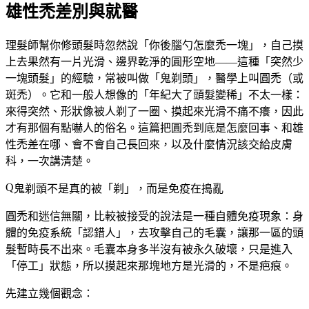
雄性禿差別與就醫
理髮師幫你修頭髮時忽然說「你後腦勺怎麼禿一塊」，自己摸
上去果然有一片光滑、邊界乾淨的圓形空地——這種「突然少
一塊頭髮」的經驗，常被叫做「鬼剃頭」，醫學上叫圓禿（或
斑禿）。它和一般人想像的「年紀大了頭髮變稀」不太一樣：
來得突然、形狀像被人剃了一圈、摸起來光滑不痛不癢，因此
才有那個有點嚇人的俗名。這篇把圓禿到底是怎麼回事、和雄
性禿差在哪、會不會自己長回來，以及什麼情況該交給皮膚
科，一次講清楚。
鬼剃頭不是真的被「剃」，而是免疫在搗亂
圓禿和迷信無關，比較被接受的說法是一種
自體免疫
現象：身
體的免疫系統「認錯人」，去攻擊自己的毛囊，讓那一區的頭
髮暫時長不出來。毛囊本身多半沒有被永久破壞，只是進入
「停工」狀態，所以摸起來那塊地方是光滑的，不是疤痕。
先建立幾個觀念：