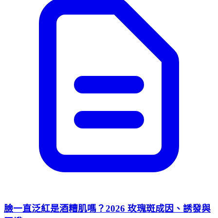
臉一直泛紅是酒糟肌嗎？2026 玫瑰斑成因、誘發與