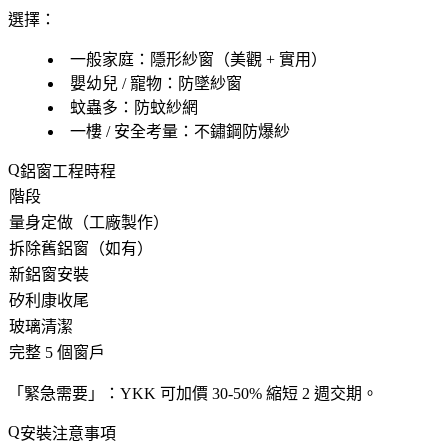
選擇
：
一般家庭：隱形紗窗（美觀 + 實用）
嬰幼兒 / 寵物：防墜紗窗
蚊蟲多：防蚊紗網
一樓 / 安全考量：不鏽鋼防爆紗
鋁窗工程時程
階段
量身定做（工廠製作）
拆除舊鋁窗（如有）
新鋁窗安裝
矽利康收尾
玻璃清潔
完整 5 個窗戶
「緊急需要」：YKK 可加價 30-50% 縮短 2 週交期。
安裝注意事項