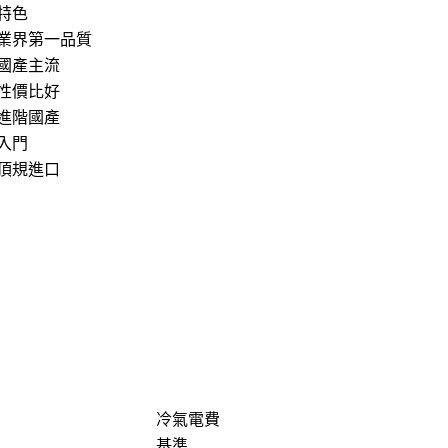
特色
業界第一品質
國產主流
性價比好
進階國產
入門
頂規進口
冷氣電費
基準