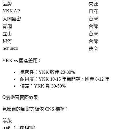
品牌
來源
YKK AP
日商
大同氣密
台灣
青鋼
台灣
立山
台灣
銀河
台灣
Schueco
德商
YKK vs 國產差距
：
氣密性：YKK 較佳 20-30%
耐用度：YKK 10-15 年無問題、國產 8-12 年
價差：YKK 貴 30-50%
氣密窗實際效果
氣密窗的氣密等級依 CNS 標準：
等級
0 級（一般鋁窗）