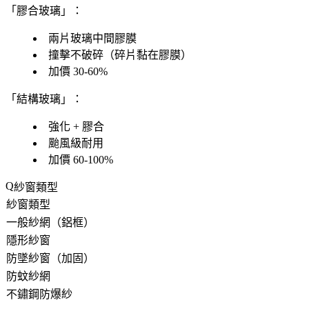
「膠合玻璃」：
兩片玻璃中間膠膜
撞擊不破碎（碎片黏在膠膜）
加價 30-60%
「結構玻璃」：
強化 + 膠合
颱風級耐用
加價 60-100%
紗窗類型
紗窗類型
一般紗網（鋁框）
隱形紗窗
防墜紗窗（加固）
防蚊紗網
不鏽鋼防爆紗