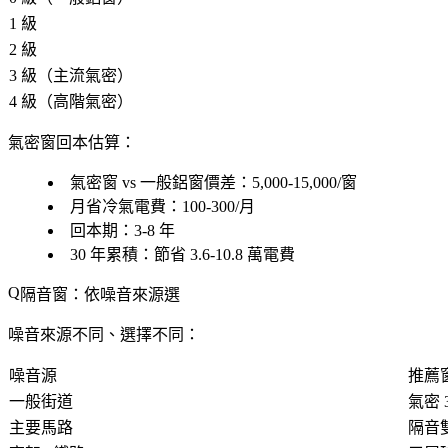
1 級
2 級
3 級（主流氣密）
4 級（高階氣密）
氣密窗回本估算
：
氣密窗 vs 一般鋁窗價差：5,000-15,000/窗
月省冷氣電費：100-300/月
回本期：3-8 年
30 年累積：節省 3.6-10.8 萬電費
隔音窗：依噪音來源選
噪音來源不同、選擇不同：
噪音源
推薦
一般街道
氣密 
主要馬路
隔音