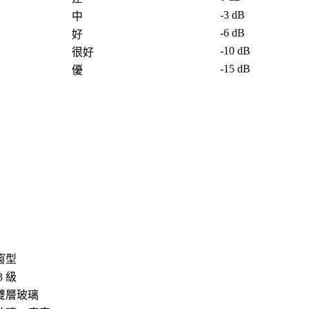
-3 dB
中
-6 dB
好
-10 dB
很好
-15 dB
優
窗型
3 級
雙層玻璃