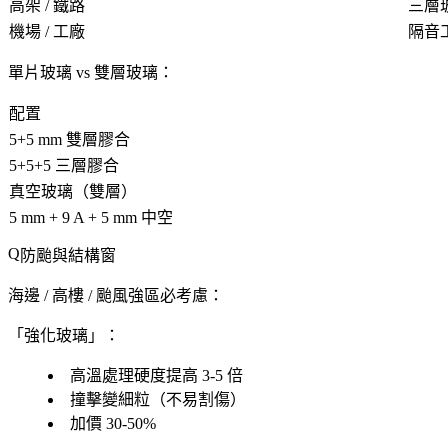
高架 / 鐵路
三層玻
機場 / 工廠
隔音
單片玻璃 vs 雙層玻璃
：
配置
5+5 mm 雙層膠合
5+5+5 三層膠合
真空玻璃（雙層）
5 mm + 9 A + 5 mm 中空
防颱與結構窗
海邊 / 高樓 / 颱風強區必考慮：
「強化玻璃」：
高溫處理硬度提高 3-5 倍
撞擊變細粒（不易割傷）
加價 30-50%