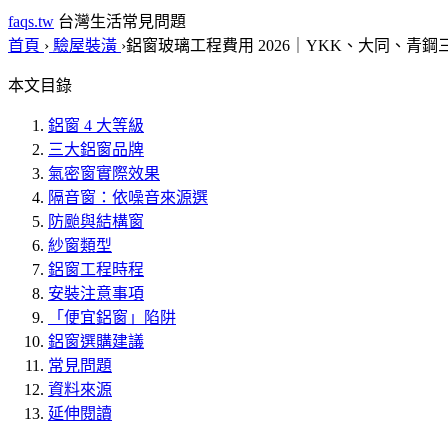
faqs.tw
台灣生活常見問題
首頁
›
驗屋裝潢
›
鋁窗玻璃工程費用 2026｜YKK、大同、青
本文目錄
鋁窗 4 大等級
三大鋁窗品牌
氣密窗實際效果
隔音窗：依噪音來源選
防颱與結構窗
紗窗類型
鋁窗工程時程
安裝注意事項
「便宜鋁窗」陷阱
鋁窗選購建議
常見問題
資料來源
延伸閱讀