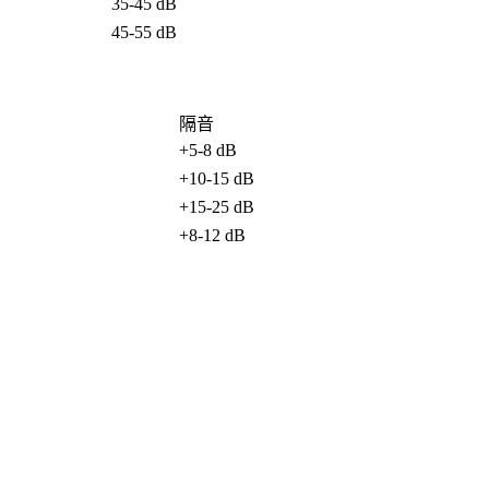
35-45 dB
45-55 dB
隔音
+5-8 dB
+10-15 dB
+15-25 dB
+8-12 dB