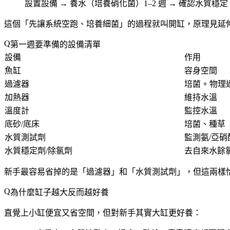
設置設備 → 養水（培養硝化菌）1–2 週 → 確認水質穩定
這個「先讓系統空跑、培養細菌」的過程就叫
開缸
，原理見延
第一週要準備的設備清單
設備
作用
魚缸
容身空間
過濾器
培菌 + 物理
加熱器
維持水溫
溫度計
監控水溫
底砂/底床
培菌、種草
水質測試劑
監測氨/亞硝
水質穩定劑/除氯劑
去自來水餘
新手最容易省掉的是「過濾器」和「水質測試劑」，但這兩樣
為什麼缸子越大反而越好養
直覺上小缸便宜又省空間，但對新手其實
大缸更好養
：