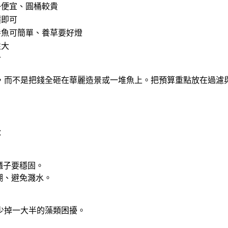
掛便宜、圓桶較貴
價即可
養魚可簡單、養草要好燈
性大
材
，而不是把錢全砸在華麗造景或一堆魚上。把預算重點放在過濾
：
櫃子要穩固。
潮、避免濺水。
少掉一大半的藻類困擾。