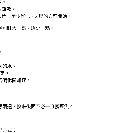
定。
很難救。
至少從 1.5–2 尺的方缸開始。
寧可缸大一點、魚少一點。
。
天的水。
穩定。
售硝化菌加速。
等兩週，換來後面不必一直撈死魚。
理方式：