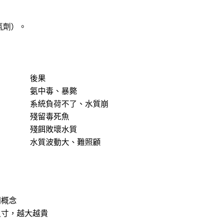
氯劑）。
後果
氨中毒、暴斃
系統負荷不了、水質崩
殘留毒死魚
殘餌敗壞水質
水質波動大、難照顧
門概念
尺寸，越大越貴