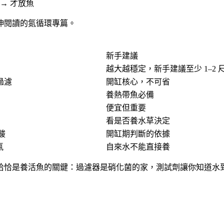
 → 才放魚
伸閱讀的氮循環專篇。
新手建議
越大越穩定，新手建議至少 1–2 
過濾
開缸核心，不可省
養熱帶魚必備
便宜但重要
看是否養水草決定
酸
開缸期判斷的依據
氯
自來水不能直接養
恰恰是養活魚的關鍵：過濾器是硝化菌的家，測試劑讓你知道水