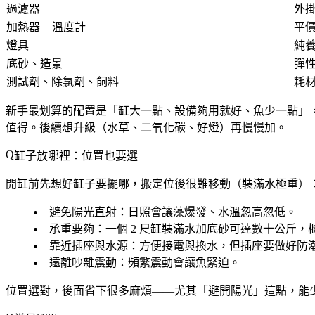
過濾器
外
加熱器 + 溫度計
平
燈具
純
底砂、造景
彈
測試劑、除氯劑、飼料
耗
新手最划算的配置是「
缸大一點、設備夠用就好、魚少一點
」
值得。後續想升級（水草、二氧化碳、好燈）再慢慢加。
缸子放哪裡：位置也要選
開缸前先想好缸子要擺哪，搬定位後很難移動（裝滿水極重）
避免陽光直射
：日照會讓藻爆發、水溫忽高忽低。
承重要夠
：一個 2 尺缸裝滿水加底砂可達數十公斤，
靠近插座與水源
：方便接電與換水，但插座要做好防
遠離吵雜震動
：頻繁震動會讓魚緊迫。
位置選對，後面省下很多麻煩——尤其「避開陽光」這點，能