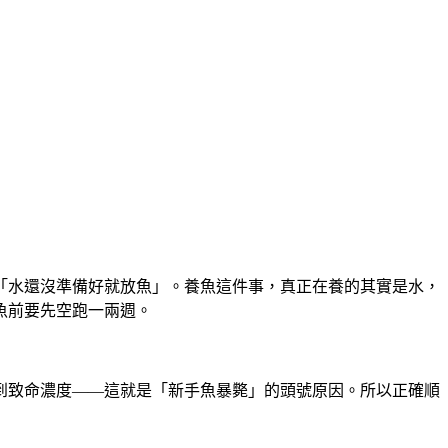
「水還沒準備好就放魚」。養魚這件事，
真正在養的其實是水
，
魚前要先空跑一兩週。
到致命濃度——這就是「新手魚暴斃」的頭號原因。所以正確順