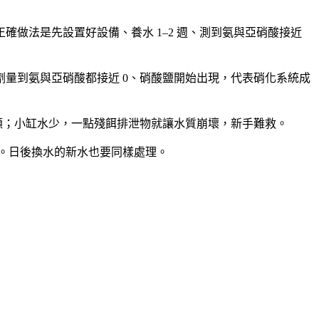
做法是先設置好設備、養水 1–2 週、測到氨與亞硝酸接近
劑量到氨與亞硝酸都接近 0、硝酸鹽開始出現，代表硝化系統成
照顧；小缸水少，一點殘餌排泄物就讓水質崩壞，新手難救。
。日後換水的新水也要同樣處理。