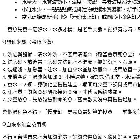
水量大、水質波動小，溫度、酸鹼、毒素濃度都更穩
小缸水少，一點點殘餌或排泄物就讓水質暴衝，新手
常見建議是新手別從「迷你桌上缸」或圓形小金魚缸入門，
「養魚先養一缸好水，水多才穩」是老手共識。預算有限時，
開缸步驟（照順序做）
洗缸與設備
：清水沖洗，不要用清潔劑（殘留會毒死魚菌）
鋪底砂、放造景
：底砂先洗到水不混濁，擺好沉木、石頭。
裝過濾、加熱器、注水
：加自來水並加除氯劑，或用放置一
開機空跑
：過濾與加熱 24 小時運轉，確認設備正常、水溫
養水 1–2 週
：讓硝化菌慢慢建立，期間可少量下飼料或用市
測水質
：氨與亞硝酸都接近 0 時，才代表系統成熟。
少量放魚
：先放幾隻耐命的魚，觀察數天沒事再慢慢增加。
整個過程急不得，
「慢開缸」是養魚最划算的投資
——前期多
自來水能直接用嗎
不行。台灣自來水有加氯消毒，餘氯會傷魚鰓、殺死好菌。處