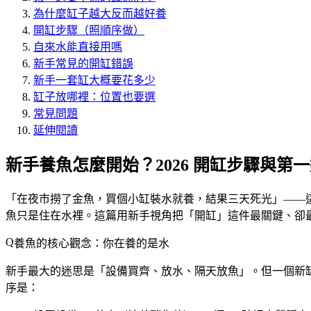
為什麼缸子越大反而越好養
開缸步驟（照順序做）
自來水能直接用嗎
新手常見的開缸錯誤
新手一套缸大概要花多少
缸子放哪裡：位置也要選
常見問題
延伸閱讀
新手養魚怎麼開始？2026 開缸步驟與第
「在夜市撈了金魚，買個小缸裝水就養，結果三天死光」——
魚只是住在水裡。這篇用新手視角把「開缸」這件最關鍵、卻
養魚的核心觀念：你在養的是水
新手最大的迷思是「設備買齊、放水、隔天放魚」。但一個新
序是：