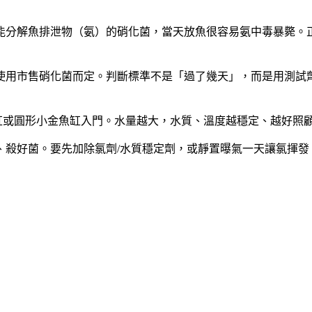
分解魚排泄物（氨）的硝化菌，當天放魚很容易氨中毒暴斃。正確
是否使用市售硝化菌而定。判斷標準不是「過了幾天」，而是用測試
你桌上缸或圓形小金魚缸入門。水量越大，水質、溫度越穩定、越好
、殺好菌。要先加除氯劑/水質穩定劑，或靜置曝氣一天讓氯揮發