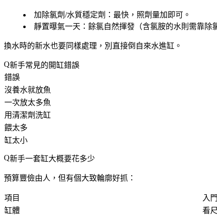
加除氯劑/水質穩定劑
：最快，照劑量加即可。
靜置曝氣一天
：餘氯自然揮發（含氯胺的水則需靠除
換水時的新水也要同樣處理，別直接倒自來水進缸。
新手常見的開缸錯誤
錯誤
沒養水就放魚
一次放太多魚
用清潔劑洗缸
餵太多
缸太小
新手一套缸大概要花多少
預算豐儉由人，但有個大致輪廓好抓：
項目
入
缸體
看