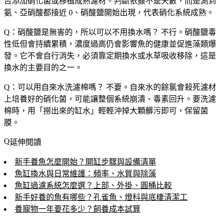
否添加硝化菌或移植成熟濾材。判斷依據不是天數，而是測到
氨、亞硝酸都接近 0、硝酸鹽開始出現，代表硝化系統成熟。
Q：硝酸鹽是無害的，所以可以不用換水嗎？
不行。硝酸鹽毒
性低但會持續累積，濃度過高仍會影響魚的健康並促進藻類爆
發。它不會自行消失，必須靠定期換水或水草吸收移除，這是
換水的主要目的之一。
Q：可以用自來水洗濾棉嗎？
不要。自來水的餘氯會殺死濾材
上培養好的硝化菌，可能讓整個系統崩潰、毒素回升。要洗濾
棉時，用「撈出來的缸水」輕輕沖掉大顆髒污即可，保留菌
膜。
延伸閱讀
新手養魚怎麼開始？開缸步驟與設備清單
魚缸換水與日常維護：頻率、水質與除藻
魚缸過濾系統怎麼選？上部、外掛、圓桶比較
新手好養的魚有哪些？孔雀魚、燈科與底棲清潔工
養寵物一年要花多少？飼養成本試算