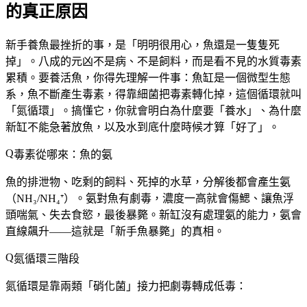
的真正原因
新手養魚最挫折的事，是「明明很用心，魚還是一隻隻死
掉」。八成的元凶不是病、不是飼料，而是看不見的
水質毒素
累積
。要養活魚，你得先理解一件事：魚缸是一個微型生態
系，魚不斷產生毒素，得靠細菌把毒素轉化掉，這個循環就叫
「氮循環」。搞懂它，你就會明白為什麼要「養水」、為什麼
新缸不能急著放魚，以及水到底什麼時候才算「好了」。
毒素從哪來：魚的氨
魚的排泄物、吃剩的飼料、死掉的水草，分解後都會產生
氨
（NH₃/NH₄⁺）
。氨對魚有劇毒，濃度一高就會傷鰓、讓魚浮
頭喘氣、失去食慾，最後暴斃。新缸沒有處理氨的能力，氨會
直線飆升——這就是「新手魚暴斃」的真相。
氮循環三階段
氮循環是靠兩類「硝化菌」接力把劇毒轉成低毒：