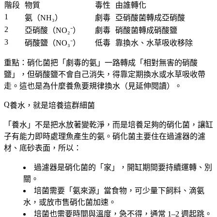
階段
物質
毒性
由誰轉化
1
氨（NH₃）
劇毒
亞硝酸菌轉成亞硝酸
2
亞硝酸（NO₂⁻）
劇毒
硝酸菌轉成硝酸鹽
3
硝酸鹽（NO₃⁻）
低毒
靠換水、水草吸收移除
重點：硝化菌把「劇毒的氨」一路轉成「相對無害的硝酸
鹽」，但硝酸鹽不會自己消失，得靠
定期換水
或水草吸收帶
走。這也是為什麼養魚要規律換水（見延伸閱讀）。
養水，就是培養這群細菌
「養水」不是把水放著變乾淨，而是
培養足夠的硝化菌
，讓缸
子有能力即時處理魚產生的氨。硝化菌主要住在過濾器的濾
材、底砂表面，所以：
過濾器是硝化菌的「家」，開缸期間要持續運轉、別
關。
培菌需要「氨來源」當食物，可少量下飼料、滴氨
水，或放市售硝化菌加速。
培菌也需要時間與溫度，急不得，通常 1–2 週起跳。