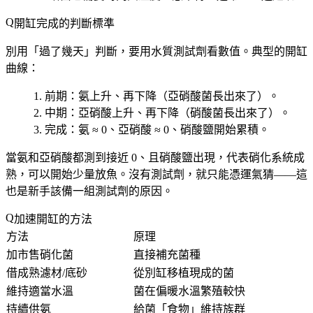
開缸完成的判斷標準
別用「過了幾天」判斷，要用
水質測試劑
看數值。典型的開缸
曲線：
前期：氨上升、再下降（亞硝酸菌長出來了）。
中期：亞硝酸上升、再下降（硝酸菌長出來了）。
完成：
氨 ≈ 0、亞硝酸 ≈ 0、硝酸鹽開始累積
。
當氨和亞硝酸都測到接近 0、且硝酸鹽出現，代表硝化系統成
熟，可以開始少量放魚。沒有測試劑，就只能憑運氣猜——這
也是新手該備一組測試劑的原因。
加速開缸的方法
方法
原理
加市售硝化菌
直接補充菌種
借成熟濾材/底砂
從別缸移植現成的菌
維持適當水溫
菌在偏暖水溫繁殖較快
持續供氨
給菌「食物」維持族群