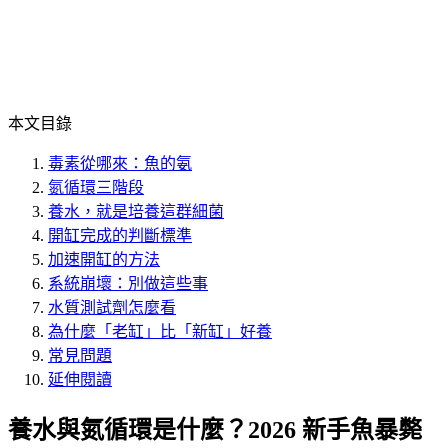
本文目錄
毒素從哪來：魚的氨
氮循環三階段
養水，就是培養這群細菌
開缸完成的判斷標準
加速開缸的方法
系統崩壞：別做這些事
水質測試劑怎麼看
為什麼「老缸」比「新缸」好養
常見問題
延伸閱讀
養水與氮循環是什麼？2026 新手魚暴斃