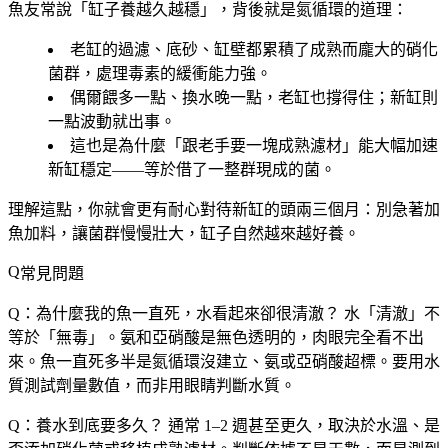
魚友常說「缸子養越久越穩」，背後就是氮循環的道理：
老缸的過濾、底砂、缸壁都累積了成熟而龐大的硝化
菌群，處理毒素的緩衝能力強。
偶爾餵多一點、換水晚一點，老缸也撐得住；新缸則
一點波動就出事。
這也是為什麼「跟老手要一塊成熟濾材」能大幅加速
新缸穩定——等於借了一整群現成的菌。
理解這點，你就會更有耐心對待新缸的頭兩三個月：別急著加
魚加料，讓菌群慢慢壯大，缸子自然越來越好養。
常見問題
Q：為什麼我的魚一直死，水看起來卻很清澈？
水「清澈」不
等於「無毒」。氨和亞硝酸是無色透明的，肉眼完全看不出
來。魚一直死多半是氮循環沒建立、氨或亞硝酸超標。要用水
質測試劑量數值，而非用眼睛判斷水質。
Q：養水到底要多久？
通常 1–2 週甚至更久，取決於水溫、是