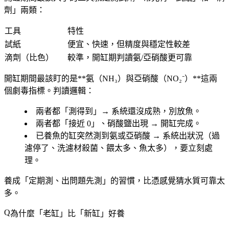
劑」兩類：
工具
特性
試紙
便宜、快速，但精度與穩定性較差
滴劑（比色）
較準，開缸期判讀氨/亞硝酸更可靠
開缸期間最該盯的是**氨（NH₃）
與
亞硝酸（NO₂⁻）**這兩
個劇毒指標。判讀邏輯：
兩者都「測得到」→ 系統還沒成熟，別放魚。
兩者都「接近 0」、硝酸鹽出現 → 開缸完成。
已養魚的缸突然測到氨或亞硝酸 → 系統出狀況（過
濾停了、洗濾材殺菌、餵太多、魚太多），要立刻處
理。
養成「定期測、出問題先測」的習慣，比憑感覺猜水質可靠太
多。
為什麼「老缸」比「新缸」好養