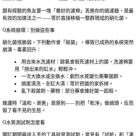
跟有經驗的魚友要一塊「養好的濾棉」丟進你的過濾器，是最
有效的加速法之一——等於直接移植一整群現成的硝化菌。
系統崩壞：別做這些事
硝化菌很脆弱，下列動作會「殺菌」，導致已成熟的系統突然
崩潰、毒素回升：
用自來水洗濾材
：餘氯會殺死濾材上的菌，洗濾棉要
用「撈出來的缸水」輕輕沖。
一次大換水或全換水
：劇烈水質變化衝擊菌群。
過度清洗、全缸大清
：等於把菌的家拆掉。
亂下殺菌劑、藥物
：部分藥會連好菌一起殺。
維護時「溫和、漸進」是原則——別把「乾淨」做過頭，反而
毀了看不見的生態。
水質測試劑怎麼看
開缸期間最該入手的工具就是測試劑，常見有「試紙」和「滴