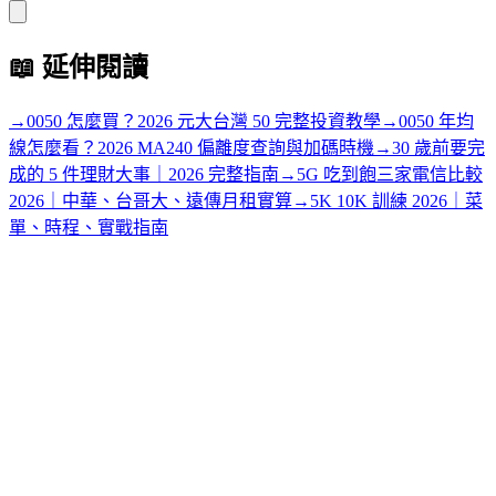
📖
延伸閱讀
→
0050 怎麼買？2026 元大台灣 50 完整投資教學
→
0050 年均
線怎麼看？2026 MA240 偏離度查詢與加碼時機
→
30 歲前要完
成的 5 件理財大事｜2026 完整指南
→
5G 吃到飽三家電信比較
2026｜中華、台哥大、遠傳月租實算
→
5K 10K 訓練 2026｜菜
單、時程、實戰指南