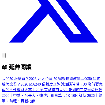
📖
延伸閱讀
→
0050 怎麼買？2026 元大台灣 50 完整投資教學
→
0050 年均
線怎麼看？2026 MA240 偏離度查詢與加碼時機
→
30 歲前要完
成的 5 件理財大事｜2026 完整指南
→
5G 吃到飽三家電信比較
2026｜中華、台哥大、遠傳月租實算
→
5K 10K 訓練 2026｜菜
單、時程、實戰指南