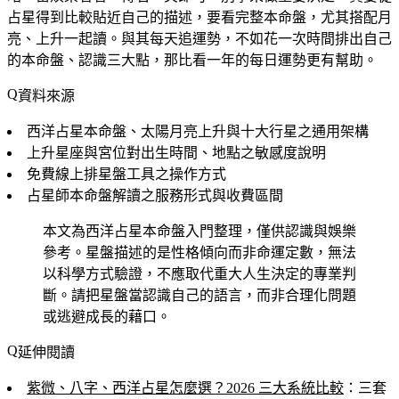
占星得到比較貼近自己的描述，要看完整本命盤，尤其搭配月
亮、上升一起讀。與其每天追運勢，不如花一次時間排出自己
的本命盤、認識三大點，那比看一年的每日運勢更有幫助。
資料來源
西洋占星本命盤、太陽月亮上升與十大行星之通用架構
上升星座與宮位對出生時間、地點之敏感度說明
免費線上排星盤工具之操作方式
占星師本命盤解讀之服務形式與收費區間
本文為西洋占星本命盤入門整理，僅供認識與娛樂
參考。星盤描述的是性格傾向而非命運定數，無法
以科學方式驗證，不應取代重大人生決定的專業判
斷。請把星盤當認識自己的語言，而非合理化問題
或逃避成長的藉口。
延伸閱讀
紫微、八字、西洋占星怎麼選？2026 三大系統比較
：三套