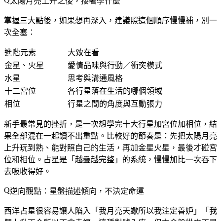
太陽月亮上升之後，接著學什麼
掌握三大點後，如果想再深入，建議照這個順序慢慢補，別一
次全塞：
進階元素
大致在看
金星、火星
愛情品味與行動／衝突模式
水星
思考與溝通風格
十二宮位
各行星落在生活的哪個領域
相位
行星之間的角度與互動張力
新手最常見的挫折，是一次想學完十大行星加宮位加相位，結
果全部混在一起讀不出重點。比較好的節奏是：先把太陽月亮
上升玩到熟、能對照自己的生活，再加金星火星，最後才碰宮
位和相位。占星是「越疊越完整」的系統，慢慢加比一次吞下
去吸收得好。
逆向觀點：星盤描述傾向，不決定命運
西洋占星很容易讓人陷入「我月亮天蠍所以我注定善妒」「我