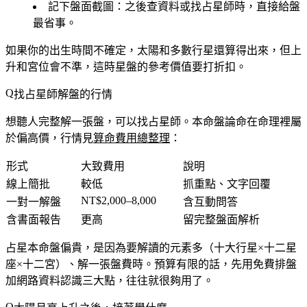
記下盤面截圖
：之後查資料或找占星師時，直接給盤
最省事。
如果你的出生時間不確定，太陽和多數行星還算得出來，但
上
升和宮位會不準
，這時星盤的參考價值要打折扣。
找占星師解盤的行情
想聽人完整解一張盤，可以找占星師。本命盤論命在命理裡屬
於偏高價，行情見
算命費用總整理
：
形式
大致費用
說明
線上簡批
較低
抓重點、文字回覆
NT$2,000–8,000
一對一解盤
含互動問答
含書面報告
更高
留完整盤面解析
占星本命盤偏貴，是因為要解讀的元素多（十大行星×十二星
座×十二宮）、解一張盤費時。預算有限的話，先用免費排盤
加網路資料認識三大點，往往就很夠用了。