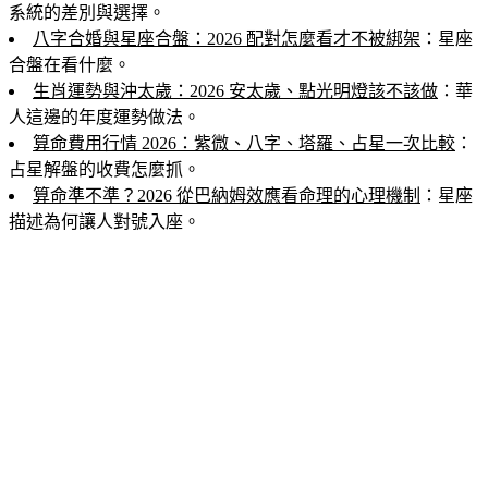
系統的差別與選擇。
八字合婚與星座合盤：2026 配對怎麼看才不被綁架
：星座
合盤在看什麼。
生肖運勢與沖太歲：2026 安太歲、點光明燈該不該做
：華
人這邊的年度運勢做法。
算命費用行情 2026：紫微、八字、塔羅、占星一次比較
：
占星解盤的收費怎麼抓。
算命準不準？2026 從巴納姆效應看命理的心理機制
：星座
描述為何讓人對號入座。