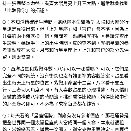
排一張完整本命盤，看齊太陽月亮上升三大點，通常就會找到
「比較像你」的描述。
Q：不知道精確出生時間，還能排本命盤嗎？
太陽和大部分行
星還是算得出來，但「上升星座」和「宮位」會不準，因為上
升每約兩小時就換一個，時間差一點結果就不同。建議先查出
生證明、媽媽手冊上的出生時間。真的查不到，就把星盤的參
考重點放在太陽、月亮和行星星座上，上升和宮位的部分先保
留，別太當真。
Q：西洋占星和紫微斗數、八字可以一起看嗎？
可以，它們是
完全不同的系統，沒有衝突也沒有誰更準的客觀答案。占星看
出生時天上行星的位置，紫微用命盤十二宮，八字看干支五
行。三者切入角度不同，有人喜歡占星的心理描述、有人偏好
紫微的結構或八字的時間流。挑你看得比較順、講得比較中你
的那套參考即可，不必為了求準每套都花錢算。
Q：每天看的「星座運勢」到底有沒有參考價值？
那種運勢是
把全世界同一個太陽星座的人當成同一個人寫，本來就很粗
略，當娛樂看看、博君一笑即可，別拿來做重要決定。真要從