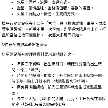
水星
：思考、溝通、表達方式。
金星
：愛情品味、金錢價值觀、喜歡的東西。
火星
：行動力、衝勁、生氣的方式。
這些行星又會落在十二個「宮位」裡（對應感情、事業、財務
等生活領域）。新手不用一次學完，先掌握太陽月亮上升，行
星和宮位之後再慢慢補。一次塞太多反而打結。
自己免費排本命盤怎麼做
排星盤是所有命理裡資料要求最精確的之一：
準備三筆資料
：出生年月日、
精確到分鐘的出生時
間
、出生「地點」。
時間和地點都不能省
：上升星座每約兩小時換一個，
時間差一點上升就不同；地點影響宮位排列。
用免費排盤網站
：輸入三筆資料就會生成完整星盤
圖。
先看三大點
：找出你的太陽、月亮、上升各落在哪個
星座，這就比只看太陽完整太多。