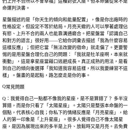
們上升不合所以不會幸福」這種對號入座。但本命盤從來不是
命運判決書。
星盤描述的是「你天生的傾向和能量配置」，像是你出廠時的
性格設定，但設定不等於結局。月亮天蠍的人可以學著處理佔
有慾、上升不合的兩人也能靠溝通磨合。把星盤當「認識自己
和對方的語言」很好用——它給你詞彙去描述「我為什麼容易
這樣反應」；但把它當「無法改變的宿命」就走偏了。更要警
惕的是用星盤合理化自己的問題：「我就是牡羊座啊，本來就
衝動」，這是拿星座當藉口逃避成長。真正成熟的用法，是看
到自己的傾向後選擇「我知道我容易這樣，所以我要練習不這
樣」。盤畫的是起點，路怎麼走是你的事。
常見問題
Q：我覺得自己一點都不像我的星座，是不是算錯了？
多半沒
算錯，而是你只看了「太陽星座」。太陽只是整張本命盤的一
個點，代表核心自我；你私下的情緒反應是「月亮星座」，給
人的第一印象是「上升星座」。很多人覺得自己不像太陽星
座，是因為展現出來的多半是上升、放鬆時又是月亮。去免費