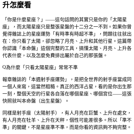
升怎麼看
「你是什麼星座？」——這句話問的其實只是你的「太陽星
座」，而太陽星座只是整張星盤的十二分之一不到。如果你曾
覺得雜誌上的星座運勢「有時準有時超不準」，問題往往就出
在：你只看了太陽，卻忽略了月亮、上升和其他行星。這篇帶
你認識「本命盤」這個完整的工具，搞懂太陽、月亮、上升各
代表什麼，以及怎麼免費排出屬於自己的那張盤。
為什麼「只看太陽星座」常常不準
報章雜誌的「本週射手座運勢」，是把全世界的射手座當成同
一個人來寫，這當然粗糙。真正的西洋占星，看的是你出生那
一刻，整個天空的行星各自落在哪個星座、哪個宮位——這張
快照就叫
本命盤
（出生星盤）。
同樣是射手座（太陽射手），有人月亮在巨蟹、上升在處女，
有人月亮在牡羊、上升在天秤，個性可能差很多。所以「準不
準」的關鍵，不是星座準不準，而是你看的資訊夠不夠完整。