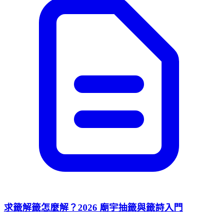
求籤解籤怎麼解？2026 廟宇抽籤與籤詩入門