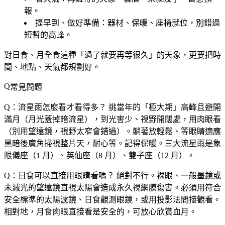
報。
提早到、做好準備
：器材、保暖、座椅就位，別錯過
短暫的高峰。
對日食、月全食這種「過了就要再等很久」的天象，更要把時
間、地點、天氣都規劃好。
常見問題
Q：流星雨怎麼看才看得多？
挑當年的「極大期」高峰且避開
滿月（月光蓋掉暗流星），到光害少、視野開闊處，用肉眼看
（別用望遠鏡，視野太窄會錯過）。躺著放輕鬆、等眼睛適應
黑暗後廣角掃視整片天，耐心等。記得保暖。三大流星雨是象
限儀座（1 月）、英仙座（8 月）、雙子座（12 月）。
Q：日食可以直接用眼睛看嗎？
絕對不行。裸眼、一般墨鏡或
未減光的望遠鏡直視太陽會造成永久視網膜傷害。必須用符合
安全標準的太陽濾鏡、日食觀測眼鏡，或用投影法間接觀看。
相對地，月食肉眼直接看是安全的，可放心欣賞血月。