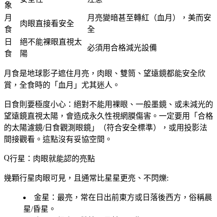
象
月
月亮變暗甚至轉紅（血月），美而安
肉眼直接看安全
食
全
日
絕不能裸眼直視太
必須用合格減光設備
食
陽
月食
是地球影子遮住月亮，肉眼、雙筒、望遠鏡都能安全欣
賞，全食時的「血月」尤其迷人。
日食
則要極度小心：
絕對不能用裸眼、一般墨鏡、或未減光的
望遠鏡直視太陽
，會造成永久性視網膜傷害。一定要用「
合格
的太陽濾鏡/日食觀測眼鏡
」（符合安全標準），或用投影法
間接觀看。這點沒有妥協空間。
行星：肉眼就能認的亮點
幾顆行星肉眼可見，且通常比星星更亮、不閃爍:
金星
：最亮，常在日出前東方或日落後西方，俗稱晨
星/昏星。