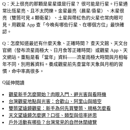
Q：天上很亮的那顆是星星還是行星？
很可能是行星。行星通
常比恆星亮、且不太閃爍。金星最亮（晨星/昏星）、木星很
亮（雙筒可見 4 顆衛星）、土星與帶紅色的火星也常肉眼可
見。用觀星 App 查「今晚有哪些行星、在哪個方位」最快確
認。
Q：怎麼知道最近有什麼天象、正確時間？
查天文館、天文台
官網（發布流星雨極大、日月食等正確時間）或觀星 App、天
文網站。重點是看「當年」資料——流星雨極大時間與月相每
年不同，別用舊資料。養成觀星前先查當年天象與月相的習
慣，命中率高很多。
延伸閱讀
觀星新手怎麼開始？肉眼入門、避光害與看時機
台灣觀星地點與光害：合歡山、阿里山與暗空
雙筒望遠鏡觀星：新手為何先買雙筒、規格怎麼看
天文望遠鏡怎麼選？口徑、類型與倍率迷思
戶外活動有哪些？台灣常見的自然休閒總覽