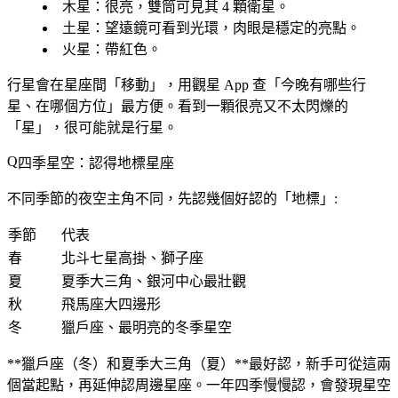
木星
：很亮，雙筒可見其 4 顆衛星。
土星
：望遠鏡可看到光環，肉眼是穩定的亮點。
火星
：帶紅色。
行星會在星座間「移動」，用觀星 App 查「今晚有哪些行
星、在哪個方位」最方便。看到一顆很亮又不太閃爍的
「星」，很可能就是行星。
四季星空：認得地標星座
不同季節的夜空主角不同，先認幾個好認的「地標」:
季節
代表
春
北斗七星高掛、獅子座
夏
夏季大三角、銀河中心最壯觀
秋
飛馬座大四邊形
冬
獵戶座、最明亮的冬季星空
**獵戶座（冬）
和
夏季大三角（夏）**最好認，新手可從這兩
個當起點，再延伸認周邊星座。一年四季慢慢認，會發現星空