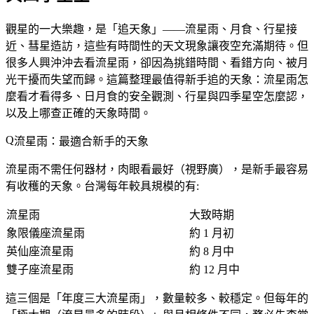
觀星的一大樂趣，是「追天象」——流星雨、月食、行星接
近、彗星造訪，這些有時間性的天文現象讓夜空充滿期待。但
很多人興沖沖去看流星雨，卻因為挑錯時間、看錯方向、被月
光干擾而失望而歸。這篇整理最值得新手追的天象：流星雨怎
麼看才看得多、日月食的安全觀測、行星與四季星空怎麼認，
以及上哪查正確的天象時間。
流星雨：最適合新手的天象
流星雨不需任何器材，
肉眼看最好
（視野廣），是新手最容易
有收穫的天象。台灣每年較具規模的有:
流星雨
大致時期
象限儀座流星雨
約 1 月初
英仙座流星雨
約 8 月中
雙子座流星雨
約 12 月中
這三個是「
年度三大流星雨
」，數量較多、較穩定。但每年的