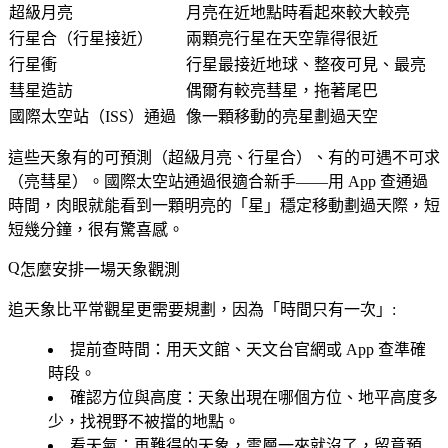
超級月亮
月亮在近地點時看起來較大較亮
行星合（行星接近）
兩顆亮行星在天空靠得很近
行星衝
行星最接近地球、整夜可見、最亮
彗星造訪
偶爾有較亮彗星，拖著尾巴
國際太空站（ISS）通過
像一顆移動的亮星劃過天空
這些天象有的可預測（超級月亮、行星合）、有的可遇不可求
（亮彗星）。
國際太空站通過
很適合新手——用 App 查通過
時間，肉眼就能看到一顆明亮的「星」穩定移動劃過天際，短
短幾分鐘，很有驚喜感。
怎麼安排一場天象觀測
追天象比平常觀星更需要規劃，因為「時間只有一次」:
提前查時間
：用天文館、天文台官網或 App 查準確
時段。
確認方位與高度
：天象出現在哪個方位、地平高度多
少，找視野不被擋的地點。
看天氣
：再難得的天象，雲層一來就沒了，留意預