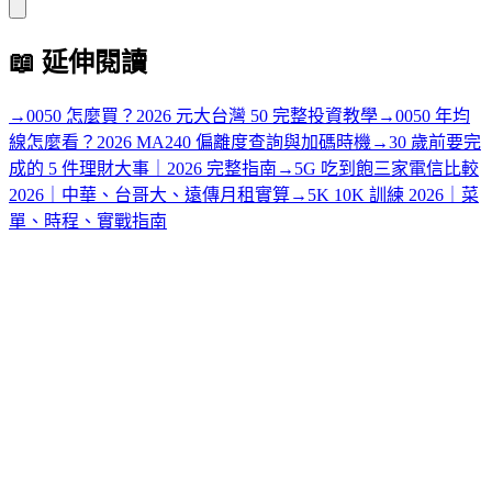
📖
延伸閱讀
→
0050 怎麼買？2026 元大台灣 50 完整投資教學
→
0050 年均
線怎麼看？2026 MA240 偏離度查詢與加碼時機
→
30 歲前要完
成的 5 件理財大事｜2026 完整指南
→
5G 吃到飽三家電信比較
2026｜中華、台哥大、遠傳月租實算
→
5K 10K 訓練 2026｜菜
單、時程、實戰指南