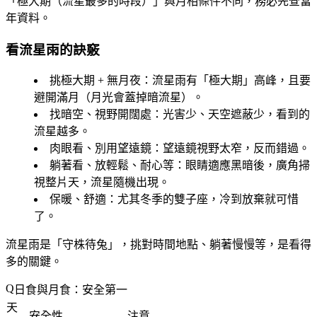
「
極大期（流星最多的時段）
」與月相條件不同，務必先查當
年資料。
看流星雨的訣竅
挑極大期 + 無月夜
：流星雨有「極大期」高峰，且要
避開滿月（月光會蓋掉暗流星）。
找暗空、視野開闊處
：光害少、天空遮蔽少，看到的
流星越多。
肉眼看、別用望遠鏡
：望遠鏡視野太窄，反而錯過。
躺著看、放輕鬆、耐心等
：眼睛適應黑暗後，廣角掃
視整片天，流星隨機出現。
保暖、舒適
：尤其冬季的雙子座，冷到放棄就可惜
了。
流星雨是「守株待兔」，挑對時間地點、躺著慢慢等，是看得
多的關鍵。
日食與月食：安全第一
天
安全性
注意