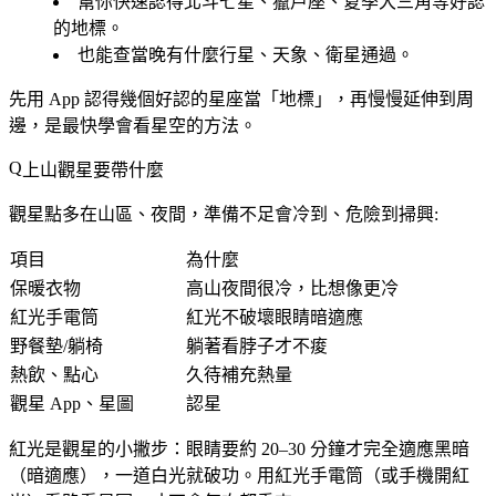
幫你快速認得北斗七星、獵戶座、夏季大三角等好認
的地標。
也能查當晚有什麼行星、天象、衛星通過。
先用 App 認得幾個好認的星座當「地標」，再慢慢延伸到周
邊，是最快學會看星空的方法。
上山觀星要帶什麼
觀星點多在山區、夜間，準備不足會冷到、危險到掃興:
項目
為什麼
保暖衣物
高山夜間很冷，比想像更冷
紅光手電筒
紅光不破壞眼睛暗適應
野餐墊/躺椅
躺著看脖子才不痠
熱飲、點心
久待補充熱量
觀星 App、星圖
認星
紅光是觀星的小撇步
：眼睛要約 20–30 分鐘才完全適應黑暗
（暗適應），一道白光就破功。用紅光手電筒（或手機開紅