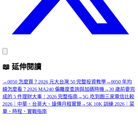
📖
延伸閱讀
→
0050 怎麼買？2026 元大台灣 50 完整投資教學
→
0050 年均
線怎麼看？2026 MA240 偏離度查詢與加碼時機
→
30 歲前要完
成的 5 件理財大事｜2026 完整指南
→
5G 吃到飽三家電信比較
2026｜中華、台哥大、遠傳月租實算
→
5K 10K 訓練 2026｜菜
單、時程、實戰指南