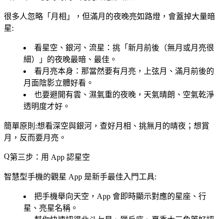
很多人忽略「月相」，但
滿月的夜晚亮如路燈，會蓋掉大量暗
星
:
看星空、銀河、流星
：挑「
新月前後（無月或月亮很
細）
」的夜晚最暗、最佳。
看月亮本身
：那當然要有月亮，上弦月、滿月前後的
月面陰影立體好看。
也要避開有雲、濕氣重的夜晚，天氣晴朗、空氣乾淨
透明度才好。
簡單原則:
想看深空與銀河，查好月相、挑無月的晴夜
；想賞
月，反而要月亮。
第三步：用 App 認星空
智慧型手機的觀星 App 是新手最佳入門工具:
把手機舉向天空，App 會即時顯示對應的星座、行
星、亮星名稱。