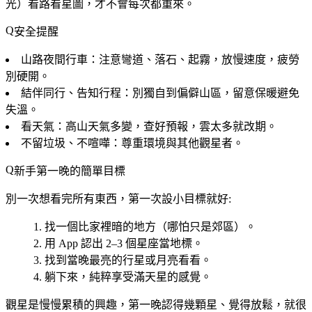
光）看路看星圖，才不會每次都重來。
安全提醒
山路夜間行車
：注意彎道、落石、起霧，放慢速度，疲勞
別硬開。
結伴同行、告知行程
：別獨自到偏僻山區，留意保暖避免
失溫。
看天氣
：高山天氣多變，查好預報，雲太多就改期。
不留垃圾、不喧嘩
：尊重環境與其他觀星者。
新手第一晚的簡單目標
別一次想看完所有東西，第一次設小目標就好:
找一個比家裡暗的地方（哪怕只是郊區）。
用 App 認出 2–3 個星座當地標。
找到當晚最亮的行星或月亮看看。
躺下來，純粹享受滿天星的感覺。
觀星是慢慢累積的興趣，第一晚認得幾顆星、覺得放鬆，就很