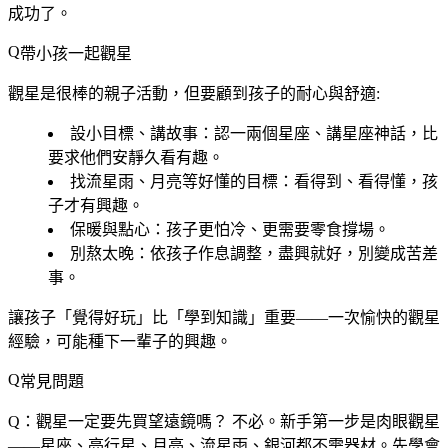
成功了。
帶小孩一起觀星
觀星是很棒的親子活動，但要顧到孩子的耐心與舒適:
設小目標、講故事
：認一兩個星座、講星座神話，比
要求他們安靜久看有趣。
找流星雨、月亮等好懂的目標
：看得到、看得懂，孩
子才有興趣。
保暖與點心
：孩子更怕冷、更需要零食撐場。
別熬太晚
：依孩子作息調整，盡興就好，別變成苦差
事。
讓孩子「覺得好玩」比「學到知識」重要——一次愉快的觀星
經驗，可能種下一輩子的興趣。
常見問題
Q：觀星一定要先買望遠鏡嗎？
不必。新手第一步是肉眼觀星
——星座、亮行星、月亮、流星雨、銀河都不需器材。先學會