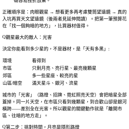
礎容易挫折放棄。
正確順序是：
肉眼觀星 → 想看更多再考慮雙筒望遠鏡 → 真的
入坑再買天文望遠鏡
（後兩者見延伸閱讀）。把第一筆預算花
在「找一個夠暗的地方」，比買器材值得。
觀星最大的敵人：光害
決定你能看到多少星的，不是器材，是「天有多黑」:
環境
看得到
市區
只剩月亮、亮行星、最亮幾顆星
郊區
多一些星座、較亮的星
山區/暗空
滿天星斗、銀河、流星
城市的「光害」（路燈、招牌、霓虹照亮天空）會把暗星全部
蓋掉。同一片天空，在市區只看到幾顆星，到合歡山卻是銀河
橫跨——
差別全在光害
。所以觀星的關鍵動作就是「
離開市
區、往暗的地方走
」。
第二步：挑對時間，月亮是隱形路燈