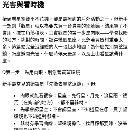
光害與看時機
抬頭看星空幾乎不花錢，卻是最療癒的戶外活動之一。但新手
一想到「觀星」就以為要先買一台貴貴的望遠鏡，結果買了不
會用、擺在角落積灰。其實
觀星的第一步是肉眼
——學會找暗
的地方、挑對的時間、認得幾個星座，比急著買器材重要太
多。這篇給完全沒經驗的人一張起步地圖：為什麼先別買望遠
鏡、怎麼避開光害、什麼時候天最黑，以及上山看星該帶什
麼。
第一步：先用肉眼，別急著買望遠鏡
新手最常見的錯誤是「先衝去買望遠鏡」。但:
肉眼就能看很多
：星座、亮行星、月亮、流星雨、銀
河（在夠暗的地方），都不需器材。
先學會認星空
：不會認星座、不知道星在哪，買了望
遠鏡也不知道對哪裡。
器材有學習曲線
：望遠鏡操作、找目標都要練，沒基