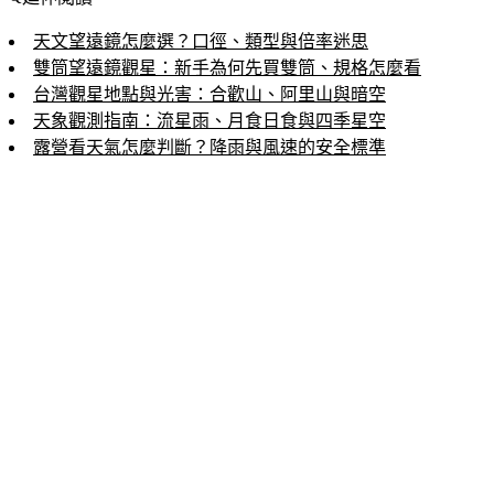
天文望遠鏡怎麼選？口徑、類型與倍率迷思
雙筒望遠鏡觀星：新手為何先買雙筒、規格怎麼看
台灣觀星地點與光害：合歡山、阿里山與暗空
天象觀測指南：流星雨、月食日食與四季星空
露營看天氣怎麼判斷？降雨與風速的安全標準