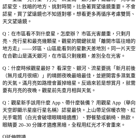
認星空、找暗的地方、挑對時間，比急著買望遠鏡重要。不會
認星，買了望遠鏡也不知道對哪。想看更多再循序考慮雙筒、
天文望遠鏡。
Q：在市區看不到什麼星，怎麼辦？
市區光害嚴重，只剩月
亮、亮行星和最亮幾顆星。觀星的關鍵就是「離開市區往暗的
地方走」——郊區、山區能看到的星數天差地別。同一片天空
在合歡山是滿天銀河，在市區只剩幾顆，差別全在光害。
Q：什麼時候觀星最好？
看深空、銀河、流星要挑「新月前後
（無月或月很細）」的晴朗夜晚最暗最佳，並避開雲多濕氣重
的天氣。滿月亮如路燈會蓋掉暗星。反過來若是想賞月，就需
要有月亮的夜晚。觀星前先查月相與天氣。
Q：觀星新手該用什麼 App、帶什麼裝備？
用觀星 App（舉向
天空即顯示星座行星名稱）認星最快。上山帶足保暖衣物、紅
光手電筒（白光會破壞眼睛暗適應）、野餐墊或躺椅、熱飲。
眼睛要 20–30 分鐘才適應黑暗，全程用紅光才不會重來。
延伸閱讀