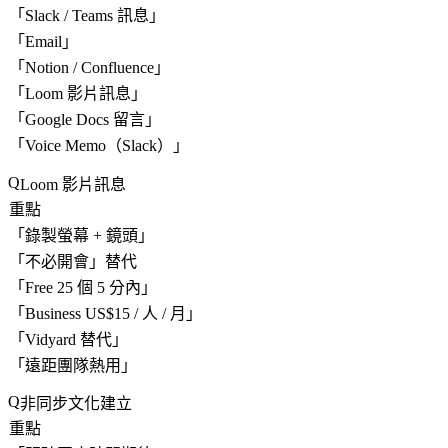
「
Slack / Teams 訊息
」
「
Email
」
「
Notion / Confluence
」
「
Loom 影片訊息
」
「
Google Docs 留言
」
「
Voice Memo（Slack）
」
Loom 影片訊息
重點
「
錄製螢幕 + 鏡頭
」
「不必開會」替代
「
Free 25 個 5 分內
」
「
Business US$15 / 人 / 月
」
「
Vidyard 替代
」
「
遠距團隊熱用
」
非同步文化建立
重點