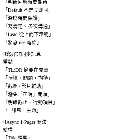
「
明確回應時間期待
」
「
Default 不是立即回
」
「
深度時間保護
」
「
寫清楚 > 多次溝通
」
「
Lead 從上而下示範
」
「
緊急 use 電話
」
寫好非同步訊息
重點
「
TL;DR 摘要在開頭
」
「
情境 + 問題 + 期待
」
「
截圖 / 影片輔助
」
「
避免「在嗎」開頭
」
「
明確截止 + 行動項目
」
「
1 訊息 1 主題
」
Async 1-Pager 寫法
結構
「
Title 標題
」