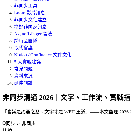
非同步工具
Loom 影片訊息
非同步文化建立
寫好非同步訊息
Async 1-Pager 寫法
跨時區團隊
取代會議
Notion / Confluence 文件文化
5 大實戰建議
常見問題
資料來源
延伸閱讀
非同步溝通 2026｜文字、工作流、實戰
「
會議是必要之惡、文字才是 WFH 王道
」——本文整理 202
同步 vs 非同步
比較