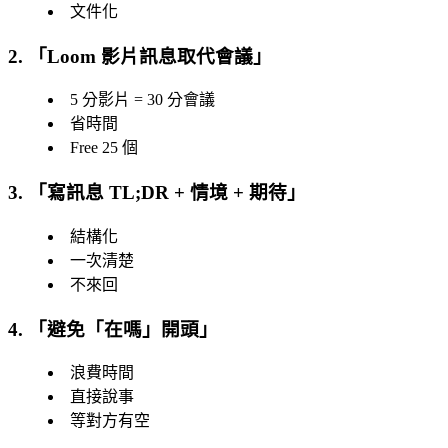
文件化
2. 「
Loom 影片訊息取代會議
」
5 分影片 = 30 分會議
省時間
Free 25 個
3. 「
寫訊息 TL;DR + 情境 + 期待
」
結構化
一次清楚
不來回
4. 「
避免「在嗎」開頭
」
浪費時間
直接說事
等對方有空