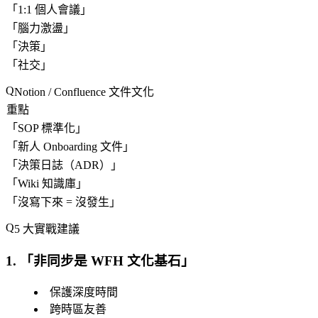
「
1:1 個人會議
」
「
腦力激盪
」
「
決策
」
「
社交
」
Notion / Confluence 文件文化
重點
「
SOP 標準化
」
「
新人 Onboarding 文件
」
「
決策日誌（ADR）
」
「
Wiki 知識庫
」
「沒寫下來 = 沒發生」
5 大實戰建議
1. 「
非同步是 WFH 文化基石
」
保護深度時間
跨時區友善