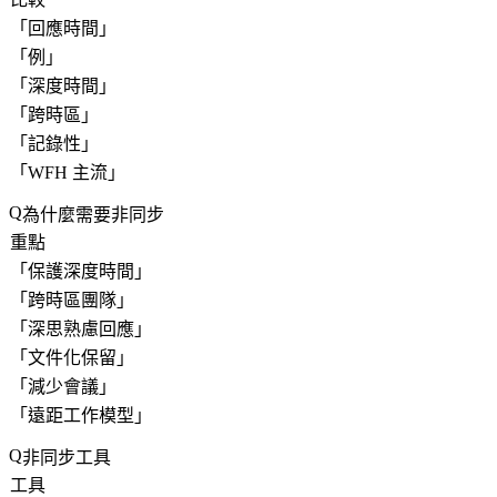
「
回應時間
」
「
例
」
「
深度時間
」
「
跨時區
」
「
記錄性
」
「
WFH 主流
」
為什麼需要非同步
重點
「
保護深度時間
」
「
跨時區團隊
」
「
深思熟慮回應
」
「
文件化保留
」
「
減少會議
」
「
遠距工作模型
」
非同步工具
工具