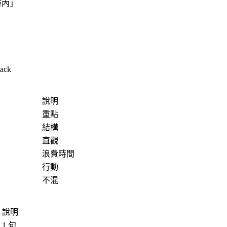
時內」
ack
說明
重點
結構
直觀
浪費時間
行動
不混
說明
1 句