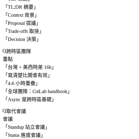
「
TL;DR 摘要
」
「
Context 背景
」
「
Proposal 提議
」
「
Trade-offs 取捨
」
「
Decision 決策
」
跨時區團隊
重點
「
台灣 + 美西時差 16h
」
「
寫清楚比開會有效
」
「
4-6 小時重疊
」
「
全球團隊：GitLab handbook
」
「
Async 是跨時區基礎
」
取代會議
會議
「
Standup 站立會議
」
「
Status 進度會議
」