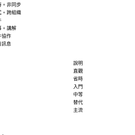
 + 非同步
 + 跨組織
件
 + 講解
件協作
音訊息
說明
直觀
省時
入門
中等
替代
主流