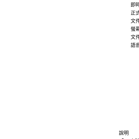
即時
正式
文
螢幕
文
語
說明