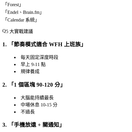
「
Forest
」
「
Endel、Brain.fm
」
「
Calendar 系統
」
5 大實戰建議
1. 「
節奏模式適合 WFH 上班族
」
每天固定深度時段
早上 9-11 點
規律養成
2. 「
1 個區塊 90-120 分
」
大腦能持續最長
中場休息 10-15 分
不過長
3. 「
手機放遠 + 關通知
」