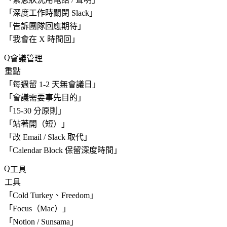
「
深度工作時關閉 Slack
」
「
告訴團隊回應期待
」
「我會在 X 時間回」
會議管理
重點
「
每週留 1-2 天無會議日
」
「
會議需要事先目的
」
「
15-30 分原則
」
「
站著開（短）
」
「
改 Email / Slack 取代
」
「
Calendar Block 保留深度時間
」
工具
工具
「
Cold Turkey、Freedom
」
「
Focus（Mac）
」
「
Notion / Sunsama
」