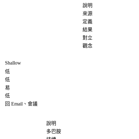
說明
來源
定義
結果
對立
觀念
Shallow
低
低
易
低
回 Email、會議
說明
多巴胺