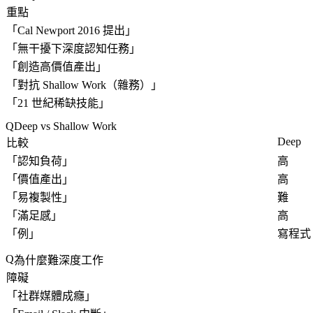
重點
「
Cal Newport 2016 提出
」
「無干擾下深度認知任務」
「
創造高價值產出
」
「
對抗 Shallow Work（雜務）
」
「
21 世紀稀缺技能
」
Deep vs Shallow Work
Deep
比較
「
認知負荷
」
高
「
價值產出
」
高
「
易複製性
」
難
「
滿足感
」
高
「
例
」
寫程式
為什麼難深度工作
障礙
「
社群媒體成癮
」