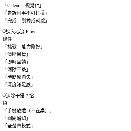
「
Calendar 視覺化
」
「
告訴同事不可打擾
」
「
完成 = 划掉成就感
」
進入心流 Flow
條件
「
挑戰 = 能力剛好
」
「
清晰目標
」
「
即時回饋
」
「
消除干擾
」
「
時間感消失
」
「
深度滿足感
」
消除干擾 7 招
招
「
手機放遠（不在桌）
」
「
關閉通知
」
「
全螢幕模式
」