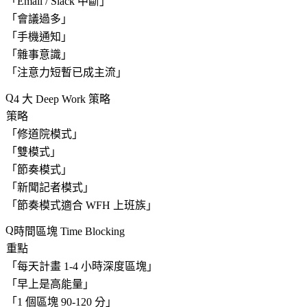
「
Email / Slack 中斷
」
「
會議過多
」
「
手機通知
」
「
雜事意識
」
「
注意力短暫已成主流
」
4 大 Deep Work 策略
策略
「
修道院模式
」
「
雙模式
」
「
節奏模式
」
「
新聞記者模式
」
「
節奏模式適合 WFH 上班族
」
時間區塊 Time Blocking
重點
「
每天計畫 1-4 小時深度區塊
」
「
早上是高能量
」
「
1 個區塊 90-120 分
」