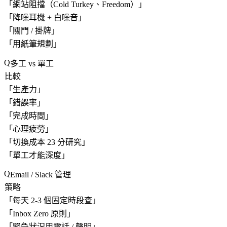
「
網站阻擋（Cold Turkey、Freedom）
」
「
降噪耳機 + 白噪音
」
「
關門 / 掛牌
」
「
用紙筆規劃
」
多工 vs 單工
比較
「
生產力
」
「
錯誤率
」
「
完成時間
」
「
心理疲勞
」
「
切換成本 23 分研究
」
「
單工才能深度
」
Email / Slack 管理
策略
「
每天 2-3 個固定時段查
」
「
Inbox Zero 原則
」
「
緊急狀況用電話 / 聲明
」