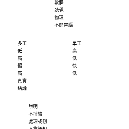
軟體
聽覺
物理
不開電腦
多工
單工
低
高
高
低
慢
快
高
低
真實
結論
說明
不持續
處理或刪
不靠通知