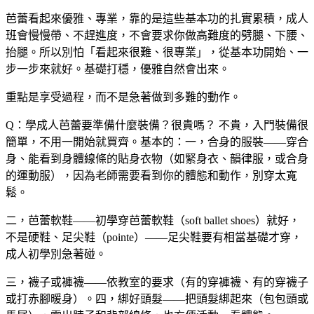
芭蕾看起來優雅、專業，靠的是這些基本功的扎實累積，成人
班會慢慢帶、不趕進度，不會要求你做高難度的劈腿、下腰、
抬腿。所以別怕「看起來很難、很專業」，從基本功開始、一
步一步來就好。基礎打穩，優雅自然會出來。
重點是享受過程，而不是急著做到多難的動作。
Q：學成人芭蕾要準備什麼裝備？很貴嗎？
不貴，入門裝備很
簡單，不用一開始就買齊。基本的：一，合身的服裝——穿合
身、能看到身體線條的貼身衣物（如緊身衣、韻律服，或合身
的運動服），因為老師需要看到你的體態和動作，別穿太寬
鬆。
二，芭蕾軟鞋——初學穿芭蕾軟鞋（soft ballet shoes）就好，
不是硬鞋、足尖鞋（pointe）——足尖鞋要有相當基礎才穿，
成人初學別急著碰。
三，襪子或褲襪——依教室的要求（有的穿褲襪、有的穿襪子
或打赤腳暖身）。四，綁好頭髮——把頭髮綁起來（包包頭或