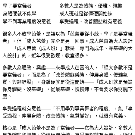
學了要當舞者
多數人是為體態、優雅、興趣
身體硬就不能學
成人班就是從僵硬開始練
學不到專業程度沒意義
享受過程、改善體態就有意義
很多人不敢學芭蕾，是誤以為「芭蕾要從小練、學了是要當舞
者」。但「成人芭蕾」完全是另一回事。成人芭蕾為大人設計
——「成人芭蕾（成人班）」就是「專門為成年、零基礎的大
人設計」的，近年很受歡迎，教室很多。
多數人為體態、興趣——來學成人芭蕾的人，「絕大多數不是
要當舞者」，而是為了「改善體態儀態、伸展身體、優雅氣
質、興趣紓壓」。身體硬就是從這開始——「成人班就是預設
你身體硬、沒基礎」，從最基礎、慢慢練，不會要求你劈腿下
腰。
享受過程就有意義——「不用學到專業舞者的程度」，能「享
受過程、伸展身體、改善體態、氣質變好」，就很有意義。
核心是「成人芭蕾不是為了當舞者——它為大人設計、多數人