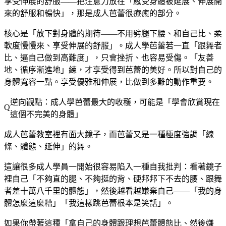
享受伸展的舒服——把注意力放在「感受身體被延展、伸展開
來的舒服和暢快」，那是成人芭蕾很療癒的部分。
核心是「放下對身體的期待——不用劈腿下腰、和自己比、柔
軟度慢慢來、享受伸展的舒服」。成人學芭蕾若一直「跟舞者
比、逼自己做到高難度」，只會挫折、也容易受傷。「友善
地、循序漸進地」練，才享受得到芭蕾的美好。所以對自己的
身體寬容一點。享受優雅和伸展，比做到多難的動作重要。
逆向觀點：成人學芭蕾最大的收穫，可能是「學會欣賞現在
這個不完美的身體」
成人芭蕾教室裡有面大鏡子，而芭蕾又是一種極度強調「線
條、體態、延伸」的舞。
這讓很多成人學員一開始很容易陷入一種自我批判：看著鏡子
裡自己「不夠直的腿、不夠挺的背、硬邦邦下不去的腰、跟舞
者差十萬八千里的體態」，然後越看越嫌棄自己——「我的身
體怎麼這麼糟」「我這樣跳芭蕾根本是笑話」。
如果你帶著這種「拿自己的身體跟理想芭蕾體態比、然後嫌