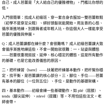
自己，成人芭蕾是「大人給自己的優雅禮物」，門檻比你想的
低。
入門很簡單：找成人初級班、穿一套合身衣服加一雙芭蕾軟鞋
（初學不是穿足尖鞋）、綁好頭髮就能開始。用友善的心態、
循序漸進地練，別跟舞者或年輕人比，你這個大人一樣能享受
芭蕾的優雅與伸展。
Q：成人芭蕾課都在練什麼？會很難嗎？
成人初級芭蕾課大致
會循序漸進地練這些，不會一開始就很難：一，站姿與體態
——芭蕾很重視挺拔、延伸、核心穩定的體態，這是所有動作
的基礎，也是它能改善儀態的原因。
二，把杆練習（barre）——扶著把杆練基本動作，把杆幫你穩
定、找平衡，是芭蕾課的核心部分。三，腳位、手位——芭蕾
有基本的腳位（一位到五位）、手位，是動作的基礎架構。
四，基本動作——初級會練一些基礎動作，如 plié（屈膝）、
tendu（腳尖延伸）、relevé（提踵）等，不用怕這些法文，老
師會帶。