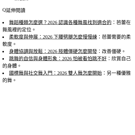
延伸閱讀
舞蹈種類怎麼選？2026 認識各種舞風找到適合的
：芭蕾在
舞風裡的定位。
柔軟度與伸展：2026 下腰劈腿怎麼慢慢練
：芭蕾需要的柔
軟度。
身體協調與放鬆：2026 肢體僵硬怎麼開發
：改善僵硬。
跳舞的自信與身體形象：2026 怕被看怕跳不好
：欣賞自己
的身體。
國標舞與社交舞入門：2026 雙人舞怎麼開始
：另一種優雅
的舞。