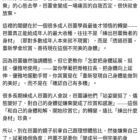
棄」的心態去學，芭蕾會變成一場痛苦的自我否定，很快就會
放棄。
這裡的關鍵在於一個很多成人芭蕾學員最後才領悟的轉變——
芭蕾真正能給成年人的最大收穫，往往不是「練出芭蕾舞者的
身材」（那對多數成年人本來就不現實），而是「透過芭蕾，
重新學會欣賞、善待現在這個不完美的身體」。
因為芭蕾雖然強調體態，但它更教你「怎麼把身體延展、挺
拔、優雅地使用」——當你學著把脊椎拉長、把身體向上延
伸、優雅地擺動手臂，你其實是在「重新發現自己身體能做到
的美好」，而不是在「確認自己有多糟」。
很多長期練成人芭蕾的人會說，芭蕾讓他們「站姿變挺了、儀
態變好了、對自己的身體從嫌棄變成了欣賞和感謝」——這個
「和自己的身體和解、開始欣賞它」的轉變，遠比「練出什麼
身材」珍貴。
所以，別在芭蕾的鏡子前拿自己跟理想體態比、然後嫌棄自己
了。試著換個角度：芭蕾不是要你「變成另一個完美的身