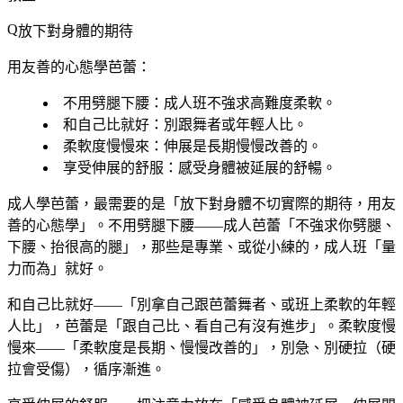
放下對身體的期待
用友善的心態學芭蕾：
不用劈腿下腰
：成人班不強求高難度柔軟。
和自己比就好
：別跟舞者或年輕人比。
柔軟度慢慢來
：伸展是長期慢慢改善的。
享受伸展的舒服
：感受身體被延展的舒暢。
成人學芭蕾，最需要的是「放下對身體不切實際的期待，用友
善的心態學」。不用劈腿下腰——成人芭蕾「不強求你劈腿、
下腰、抬很高的腿」，那些是專業、或從小練的，成人班「量
力而為」就好。
和自己比就好——「別拿自己跟芭蕾舞者、或班上柔軟的年輕
人比」，芭蕾是「跟自己比、看自己有沒有進步」。柔軟度慢
慢來——「柔軟度是長期、慢慢改善的」，別急、別硬拉（硬
拉會受傷），循序漸進。