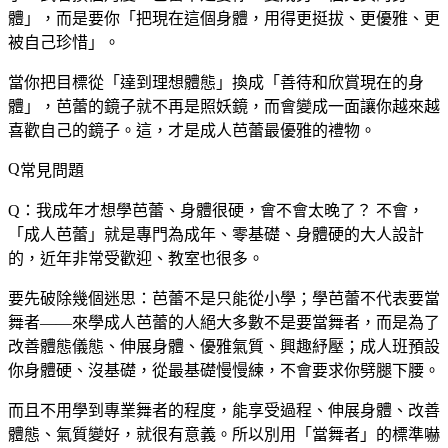
體」，而是要你「把現在這個身體，用得更挺拔、更優雅、更
被自己珍惜」。
當你把目標從「達到理想體態」換成「善待和欣賞現在的身
體」，芭蕾的鏡子就不再是照妖鏡，而會變成一面讓你越來越
喜歡自己的鏡子。這，才是成人芭蕾最優雅的禮物。
常見問題
Q：我成年才想學芭蕾、身體很硬，會不會太晚了？
不會，
「成人芭蕾」就是專門為成年、零基礎、身體硬的大人設計
的，近年非常受歡迎、教室也很多。
要先破除幾個迷思：芭蕾不是只能從小學；學芭蕾不代表要當
舞者——來學成人芭蕾的人絕大多數不是要當舞者，而是為了
改善體態儀態、伸展身體、優雅氣質、興趣紓壓；成人班預設
你身體硬、沒基礎，從最基礎慢慢練，不會要求你劈腿下腰。
而且不用學到專業舞者的程度，能享受過程、伸展身體、改善
體態、氣質變好，就很有意義。所以別用「當舞者」的標準嚇