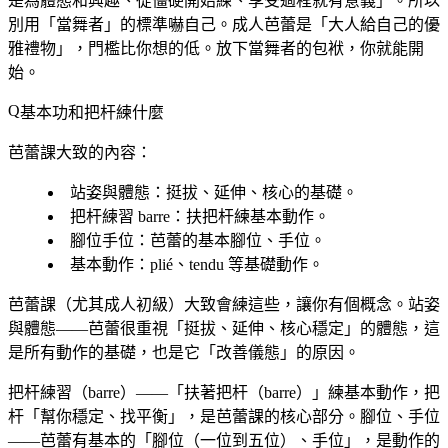
是為體態和興趣、從僵硬開始練、享受過程就有意義」。所以
別用「當舞者」的標準嚇自己。成人芭蕾是「大人給自己的優
雅禮物」，門檻比你想的低。放下當舞者的包袱，你就能開
始。
基本功和把杆練什麼
芭蕾課大致的內容：
站姿與體態
：挺拔、延伸、核心的基礎。
把杆練習 barre
：扶把杆練基本動作。
腳位手位
：芭蕾的基本腳位、手位。
基本動作
：plié、tendu 等基礎動作。
芭蕾課（尤其成人初級）大致會練這些，讓你有個概念。站姿
與體態——芭蕾很重視「挺拔、延伸、核心穩定」的體態，這
是所有動作的基礎，也是它「改善儀態」的原因。
把杆練習（barre）——「扶著把杆（barre）」練基本動作，把
杆「幫你穩定、找平衡」，是芭蕾課的核心部分。腳位、手位
——芭蕾有基本的「腳位（一位到五位）、手位」，是動作的