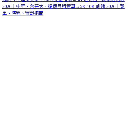
2026｜中華、台哥大、遠傳月租實算
→
5K 10K 訓練 2026｜菜
單、時程、實戰指南