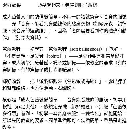
綁好頭髮
頭髮綁起來、看得到脖子線條
成人芭蕾入門的裝備很簡單，不用一開始就買齊。合身的服裝
——穿「合身、能看到身體線條的貼身衣物（如緊身衣、韻律
服，或合身的運動服）」，因為「老師需要看到你的體態和動
作」（別穿太寬鬆）。
芭蕾軟鞋——初學穿「芭蕾軟鞋（soft ballet shoes）」就好，
「不是硬鞋、足尖鞋（pointe）」——足尖鞋要有相當基礎才
穿，成人初學別急著碰。襪子或褲襪——依教室的要求（有的
穿褲襪、有的穿襪子或打赤腳暖身）。
綁好頭髮——把「頭髮綁起來（包包頭或馬尾）」，露出脖子
和背部線條，也方便活動、看體態。
核心是「成人芭蕾裝備簡單——合身能看線條的服裝、初學用
軟鞋（非足尖鞋）、依規定穿襪、綁好頭髮」。別被「芭蕾很
多行頭」嚇到，「初學一套合身衣服加一雙軟鞋」就能開始。
所以先問教室的要求、簡單準備即可。裝備簡單，重點是走進
教室。