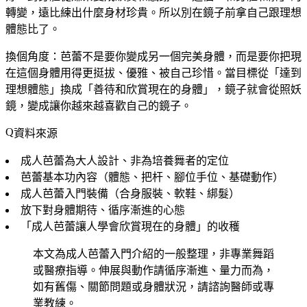
轉變，遠比練出什麼身材珍貴。所以別在鏡子前拿自己跟理想
體態比了。
換個角度：芭蕾不是要你變成另一個完美身體，而是要你把現
在這個身體用得更挺拔、優雅、被自己珍惜。當目標從「達到
理想體態」換成「善待和欣賞現在的身體」，鏡子就會從照妖
鏡，變成讓你越來越喜歡自己的鏡子。
資料來源
成人芭蕾為大人設計、非為培養舞者的定位
芭蕾基本功內容（體態、把杆、腳位手位、基礎動作）
成人芭蕾入門裝備（合身服裝、軟鞋、綁髮）
放下對身體期待、循序漸進的心態
「成人芭蕾讓人學會欣賞現在的身體」的收穫
本文為成人芭蕾入門介紹的一般整理，非專業舞蹈
或醫療指導。伸展與動作請循序漸進、量力而為，
如有舊傷、關節問題或身體狀況，請諮詢醫師或專
業教練。