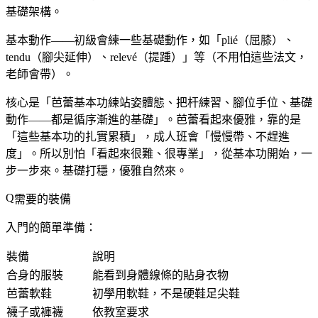
基礎架構。
基本動作——初級會練一些基礎動作，如「plié（屈膝）、
tendu（腳尖延伸）、relevé（提踵）」等（不用怕這些法文，
老師會帶）。
核心是「芭蕾基本功練站姿體態、把杆練習、腳位手位、基礎
動作——都是循序漸進的基礎」。芭蕾看起來優雅，靠的是
「這些基本功的扎實累積」，成人班會「慢慢帶、不趕進
度」。所以別怕「看起來很難、很專業」，從基本功開始，一
步一步來。基礎打穩，優雅自然來。
需要的裝備
入門的簡單準備：
裝備
說明
合身的服裝
能看到身體線條的貼身衣物
芭蕾軟鞋
初學用軟鞋，不是硬鞋足尖鞋
襪子或褲襪
依教室要求