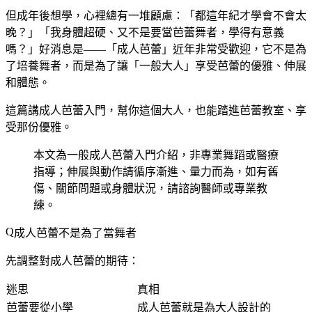
但成年後想學，心裡總有一堆顧慮：「都這年紀才學會不會太
晚？」「我身體超硬、又不是要當芭蕾舞者，學得有意義
嗎？」好消息是——「成人芭蕾」近年非常受歡迎，它不是為
了培養舞者，而是為了讓「一般大人」享受芭蕾的優雅、伸展
和體態。
這篇講成人芭蕾入門，幫你這個大人，也能踏進芭蕾教室、享
受那份優雅。
本文為一般成人芭蕾入門介紹，非專業舞蹈或醫療
指導；伸展與動作請循序漸進、量力而為，如有舊
傷、關節問題或身體狀況，請諮詢醫師或專業教
練。
成人芭蕾不是為了當舞者
先調整對成人芭蕾的期待：
迷思
真相
芭蕾要從小學
成人芭蕾就是為大人設計的