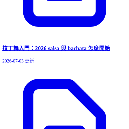
拉丁舞入門：2026 salsa 與 bachata 怎麼開始
2026-07-03 更新