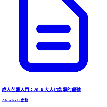
成人芭蕾入門：2026 大人也能學的優雅
2026-07-03 更新