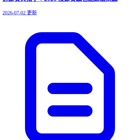
2026-07-02 更新