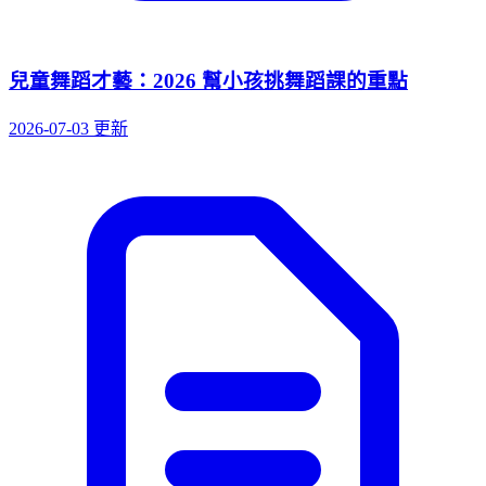
兒童舞蹈才藝：2026 幫小孩挑舞蹈課的重點
2026-07-03 更新