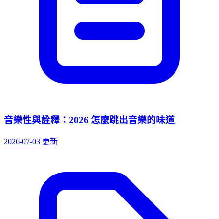
音樂性與詮釋：2026 怎麼跳出音樂的味道
2026-07-03 更新