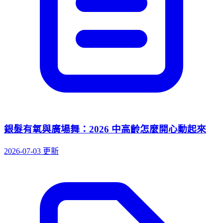
銀髮有氧與廣場舞：2026 中高齡怎麼開心動起來
2026-07-03 更新