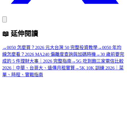
📖
延伸閱讀
→
0050 怎麼買？2026 元大台灣 50 完整投資教學
→
0050 年均
線怎麼看？2026 MA240 偏離度查詢與加碼時機
→
30 歲前要完
成的 5 件理財大事｜2026 完整指南
→
5G 吃到飽三家電信比較
2026｜中華、台哥大、遠傳月租實算
→
5K 10K 訓練 2026｜菜
單、時程、實戰指南