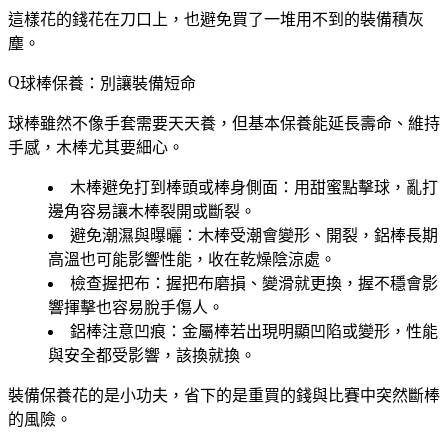
這樣花的錢花在刀口上，也避免買了一堆用不到的裝備積灰
塵。
球棒保養：別讓裝備短命
球棒雖然不像手套需要天天養，但基本保養能延長壽命、維持
手感，木棒尤其要細心。
木棒避免打到棒頭或棒身側面
：用甜蜜點擊球，亂打
邊角容易讓木棒裂開或斷裂。
避免潮濕與曝曬
：木棒受潮會變形、開裂，鋁棒長期
高溫也可能影響性能，收在乾燥陰涼處。
檢查握把布
：握把布磨損、變滑就更換，握不穩會影
響揮擊也容易脫手傷人。
鋁棒注意凹痕
：金屬棒若出現明顯凹陷或變形，性能
與安全都受影響，該換就換。
裝備保養花的是小功夫，省下的是重買的錢與比賽中突然斷棒
的風險。