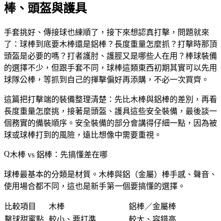
棒、頭盔與護具
手套挑好、傳接球也練順了，接下來想認真打擊，問題就來
了：球棒到底要木棒還是鋁棒？長度重量怎麼抓？打擊時那頂
頭盔是必要的嗎？打者護肘、護脛又是哪些人在用？棒球裝備
的選擇不少，但跟手套不同，球棒這類東西初期其實可以先用
球隊公棒，等抓到自己的揮擊偏好再添購，不必一次買齊。
這篇把打擊端的裝備整理清楚：先比木棒與鋁棒的差別，再看
長度重量怎麼挑，接著是頭盔、護具這些安全裝備，最後談一
個務實的備裝順序。安全裝備的部分會講得仔細一點，因為被
球或球棒打到的風險，遠比想像中需要重視。
木棒 vs 鋁棒：先搞懂差在哪
球棒最基本的分類是材質。木棒與鋁（金屬）棒手感、聲音、
使用場合都不同，這也是新手第一個要搞懂的選擇。
比較項目
木棒
鋁棒／金屬棒
擊球甜蜜點
較小、要打準
較大、容錯高