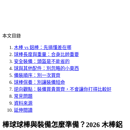
本文目錄
木棒 vs 鋁棒：先搞懂差在哪
球棒長度與重量：合身比帥重要
安全裝備：頭盔是不能省的
球與其他配件：別忽略的小東西
備裝順序：別一次買齊
球棒保養：別讓裝備短命
逆向觀點：裝備買貴買齊，不會讓你打得比較好
常見問題
資料來源
延伸閱讀
棒球球棒與裝備怎麼準備？2026 木棒鋁