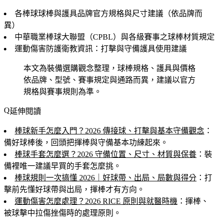
各棒球球棒與護具品牌官方規格與尺寸建議（依品牌而
異）
中華職業棒球大聯盟（CPBL）與各級賽事之球棒材質規定
運動傷害防護衛教資訊：打擊與守備護具使用建議
本文為裝備選購觀念整理，球棒規格、護具與價格
依品牌、型號、賽事規定與通路而異，建議以官方
規格與賽事規則為準。
延伸閱讀
棒球新手怎麼入門？2026 傳接球、打擊與基本守備觀念
：
備好球棒後，回頭把揮棒與守備基本功練起來。
棒球手套怎麼選？2026 守備位置、尺寸、材質與保養
：裝
備裡唯一建議早買的手套怎麼挑。
棒球規則一次搞懂 2026｜好球帶、出局、局數與得分
：打
擊前先懂好球帶與出局，揮棒才有方向。
運動傷害怎麼處理？2026 RICE 原則與就醫時機
：揮棒、
被球擊中拉傷挫傷時的處理原則。