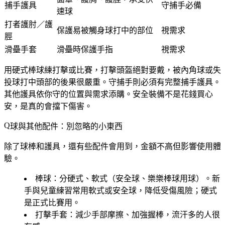
捕手護具
守捕手必備
速球
打者護肘／護
保護易被觸身球打中的部位
視需求
脛
滑壘手套
滑壘時保護手指
視需求
用硬式棒球練打擊或比賽，打擊頭盔絕對要戴
，被內角球或失
投球打中頭部的後果很嚴重。守捕手則必須有完整捕手護具。
其他護具依你守的位置與需求添購。安全裝備不是花錢買心
安，是真的會擋下傷害。
球與其他配件：別忽略的小東西
除了球棒和護具，還有些配件會用到，金額不高但影響使用體
驗。
棒球
：分硬式、軟式（安全球、樂樂棒球用球）。新
手與兒童練習常用軟式或安全球，降低受傷風險；硬式
是正式比賽用。
打擊手套
：減少手部摩擦、加強握棒，流汗多的人很