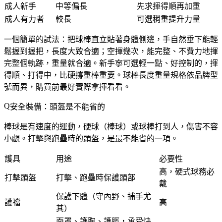
成人新手
中等偏長
先求揮得順再加重
成人有力者
較長
可選稍重提升力量
一個簡單的試法：把球棒直立貼著身體側邊，手自然垂下能輕
鬆握到握把，長度大致合適；空揮幾次，能完整、不費力地揮
完整個軌跡，重量就合適。新手寧可選輕一點、好控制的，揮
得順、打得中，比硬撐重棒重要。球棒長度重量規格依品牌型
號而異，購買前最好實際拿揮看看。
安全裝備：頭盔是不能省的
棒球是有速度的運動，硬球（棒球）或球棒打到人，傷害不容
小覷。打擊與跑壘時的頭盔，是最不能省的一項。
護具
用途
必要性
高，硬式球務必
打擊頭盔
打擊、跑壘時保護頭部
戴
保護下體（守內野、捕手尤
護襠
高
其）
面罩、護胸、護脛，承受快