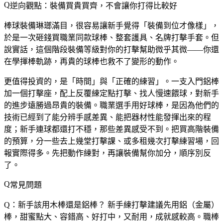
逆向觀點：裝備買貴買齊，不會讓你打得比較好
棒球裝備琳瑯滿目，很容易讓新手覺得「裝備到位才像樣」，
於是一次砸錢買職業同款球棒、整套護具、名牌打擊手套。但
說實話，這個階段裝備等級對你的打擊幫助微乎其微——你還
在學揮棒軌跡，再貴的球棒也救不了變形的動作。
更值得投資的，是「時間」與「正確的練習」。一支入門鋁棒
加一個打擊座，配上反覆練定點打擊、找人慢速餵球，對新手
的進步遠勝過昂貴的裝備。職業選手用好球棒，是因為他們的
技術已經到了能分辨手感差異、能把器材性能發揮出來的程
度；新手連球都還打不穩，那些差異感受不到。把買高階裝備
的預算，分一些去上幾堂打擊課、或多租幾次打擊練習場，回
報實際得多。先把動作練對，再讓裝備幫你加分，順序別反
了。
常見問題
Q：新手該用木棒還是鋁棒？
新手練打擊建議先用鋁（金屬）
棒，甜蜜點大、容錯高、好打中，又耐用，成就感較高。職棒