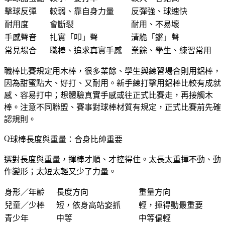
擊球反彈
較弱、靠自身力量
反彈強、球速快
耐用度
會斷裂
耐用、不易壞
手感聲音
扎實「叩」聲
清脆「鏘」聲
常見場合
職棒、追求真實手感
業餘、學生、練習常用
職棒比賽規定用木棒，很多業餘、學生與練習場合則用鋁棒，
因為甜蜜點大、好打、又耐用。新手練打擊用鋁棒比較有成就
感、容易打中；想體驗真實手感或往正式比賽走，再接觸木
棒。注意不同聯盟、賽事對球棒材質有規定，正式比賽前先確
認規則。
球棒長度與重量：合身比帥重要
選對長度與重量，揮棒才順、才控得住。太長太重揮不動、動
作變形；太短太輕又少了力量。
身形／年齡
長度方向
重量方向
兒童／少棒
短，依身高站姿抓
輕，揮得動最重要
青少年
中等
中等偏輕