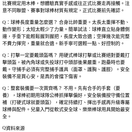
比賽規定用木棒，想體驗真實手感或往正式比賽走再接觸。注
意不同聯盟、賽事對球棒材質有規定，正式比賽前先確認。
Q：球棒長度重量怎麼選？
合身比帥重要。太長太重揮不動、
動作變形；太短太輕少了力量。簡單試法：球棒直立貼身體側
邊，手垂下能輕鬆握到握把，長度大致合適；空揮幾次能完整
不費力揮完，重量就合適。新手寧可選輕一點、好控制的。
Q：打擊一定要戴頭盔嗎？
用硬式棒球打擊或比賽絕對要戴打
擊頭盔，被內角球或失投球打中頭部後果嚴重，跑壘時也要
戴。守捕手必須有完整捕手護具（面罩、護胸、護脛）。安全
裝備不是買心安，是真的會擋下傷害。
Q：整套裝備要一次買齊嗎？
不用。先有合手的手套（要
養），球棒初期用球隊公棒抓揮擊偏好，安全裝備按守備位置
補（打硬式球就要頭盔），確定持續打、揮出手感再升級專屬
球棒與配件。兒童入門從軟式安全球、樂樂棒球用具開始最安
全。
資料來源