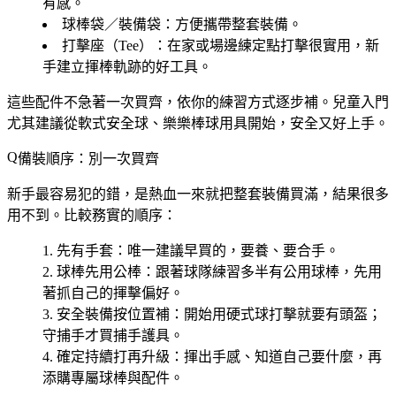
有感。
球棒袋／裝備袋
：方便攜帶整套裝備。
打擊座（Tee）
：在家或場邊練定點打擊很實用，新
手建立揮棒軌跡的好工具。
這些配件不急著一次買齊，依你的練習方式逐步補。兒童入門
尤其建議從軟式安全球、樂樂棒球用具開始，安全又好上手。
備裝順序：別一次買齊
新手最容易犯的錯，是熱血一來就把整套裝備買滿，結果很多
用不到。比較務實的順序：
先有手套
：唯一建議早買的，要養、要合手。
球棒先用公棒
：跟著球隊練習多半有公用球棒，先用
著抓自己的揮擊偏好。
安全裝備按位置補
：開始用硬式球打擊就要有頭盔；
守捕手才買捕手護具。
確定持續打再升級
：揮出手感、知道自己要什麼，再
添購專屬球棒與配件。