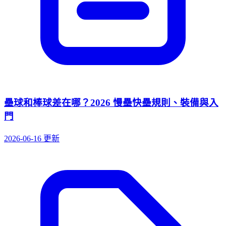
壘球和棒球差在哪？2026 慢壘快壘規則、裝備與入
門
2026-06-16 更新