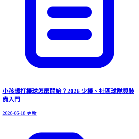
小孩想打棒球怎麼開始？2026 少棒、社區球隊與裝
備入門
2026-06-18 更新