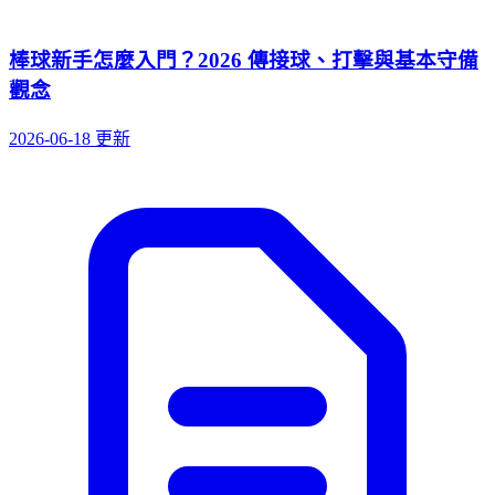
棒球新手怎麼入門？2026 傳接球、打擊與基本守備
觀念
2026-06-18 更新