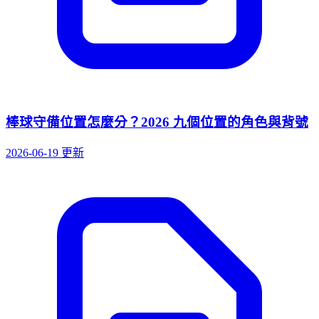
棒球守備位置怎麼分？2026 九個位置的角色與背號
2026-06-19 更新