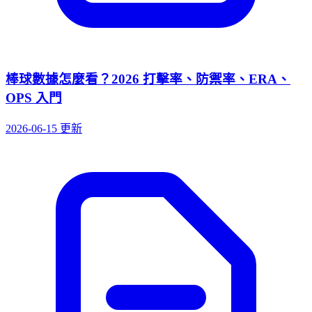
棒球數據怎麼看？2026 打擊率、防禦率、ERA、
OPS 入門
2026-06-15 更新