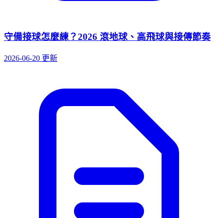
守備接球怎麼練？2026 滾地球、高飛球與接傳節奏
2026-06-20 更新