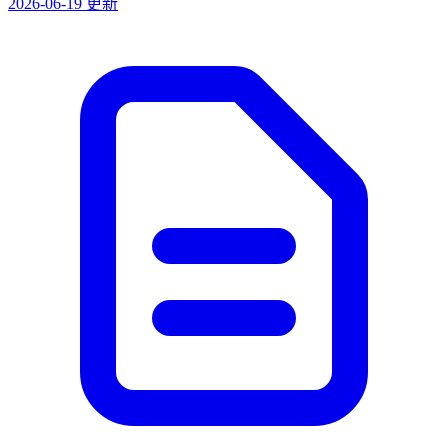
2026-06-19 更新