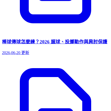
棒球傳球怎麼練？2026 握球、投擲動作與肩肘保護
2026-06-20 更新