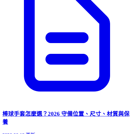
棒球手套怎麼選？2026 守備位置、尺寸、材質與保
養