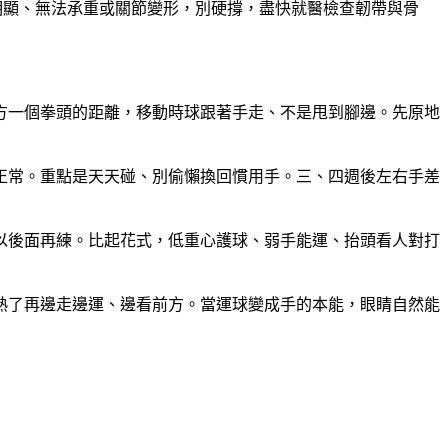
n）。若腫脹明顯、無法承重或關節變形，別硬撐，盡快就醫檢查韌帶與骨
方一個拳頭的距離，移動時球跟著手走、不是甩到腳邊。先原地
這很正常。重點是天天碰、別偷懶換回慣用手。三、四週後左右手差
以後面再練。比起花式，低重心護球、弱手能運、抬頭看人對打
熟了再邊走邊運、邊看前方。當運球變成手的本能，眼睛自然能