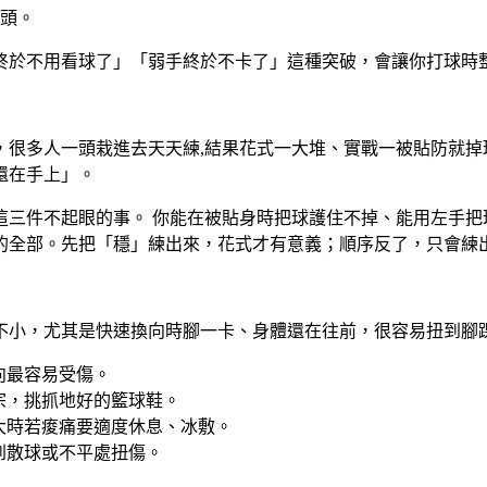
頭。
終於不用看球了」「弱手終於不卡了」這種突破，會讓你打球時
，很多人一頭栽進去天天練,結果花式一大堆、實戰一被貼防就掉
還在手上」。
這三件不起眼的事。
你能在被貼身時把球護住不掉、能用左手把
的全部。先把「穩」練出來，花式才有意義；順序反了，只會練
不小，尤其是快速換向時腳一卡、身體還在往前，很容易扭到腳
向最容易受傷。
宗，挑抓地好的籃球鞋。
大時若痠痛要適度休息、冰敷。
到散球或不平處扭傷。