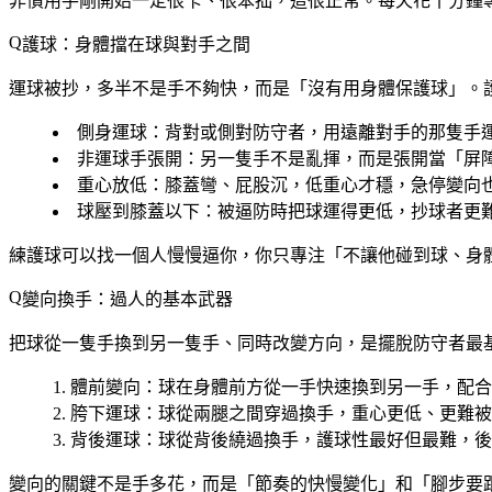
非慣用手剛開始一定很卡、很笨拙，這很正常。每天花十分鐘
護球：身體擋在球與對手之間
運球被抄，多半不是手不夠快，而是「沒有用身體保護球」。
側身運球
：背對或側對防守者，用遠離對手的那隻手
非運球手張開
：另一隻手不是亂揮，而是張開當「屏
重心放低
：膝蓋彎、屁股沉，低重心才穩，急停變向
球壓到膝蓋以下
：被逼防時把球運得更低，抄球者更
練護球可以找一個人慢慢逼你，你只專注「不讓他碰到球、身
變向換手：過人的基本武器
把球從一隻手換到另一隻手、同時改變方向，是擺脫防守者最
體前變向
：球在身體前方從一手快速換到另一手，配合
胯下運球
：球從兩腿之間穿過換手，重心更低、更難被
背後運球
：球從背後繞過換手，護球性最好但最難，後
變向的關鍵不是手多花，而是「節奏的快慢變化」和「腳步要