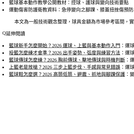
籃球基本動作教學公開教材：控球、護球與變向技術要點
運動傷害防護衛教資料：急停變向之腳踝、膝蓋扭挫傷預防與 
本文為一般技術觀念整理，球具金額為市場參考區間，實
延伸閱讀
籃球新手怎麼開始？2026 運球、上籃與基本動作入門
：運
投籃怎麼練才會準？2026 出手姿勢、弧度與練習方法
：運
籃球傳球怎麼練？2026 胸前傳球、擊地傳球與時機判斷
：
上籃老是放槍？2026 三步上籃步伐、手感與常見錯誤
：運
籃球鞋怎麼選？2026 高筒低筒、避震、抓地與腳踝保護
：