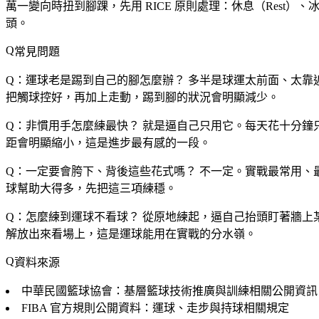
萬一變向時扭到腳踝，先用 RICE 原則處理：休息（Rest）、冰
頭。
常見問題
Q：運球老是踢到自己的腳怎麼辦？
多半是球運太前面、太靠
把觸球控好，再加上走動，踢到腳的狀況會明顯減少。
Q：非慣用手怎麼練最快？
就是逼自己只用它。每天花十分鐘只
距會明顯縮小，這是進步最有感的一段。
Q：一定要會胯下、背後這些花式嗎？
不一定。實戰最常用、
球幫助大得多，先把這三項練穩。
Q：怎麼練到運球不看球？
從原地練起，逼自己抬頭盯著牆上
解放出來看場上，這是運球能用在實戰的分水嶺。
資料來源
中華民國籃球協會：基層籃球技術推廣與訓練相關公開資訊
FIBA 官方規則公開資料：運球、走步與持球相關規定