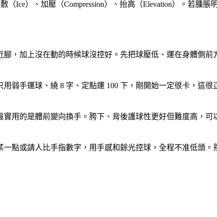
敷（Ice）、加壓（Compression）、抬高（Elevatio
近腳，加上沒在動的時候球沒控好。先把球壓低、運在身體側前
用弱手運球、繞 8 字、定點運 100 下，剛開始一定很卡，
最實用的是體前變向換手。胯下、背後護球性更好但難度高，可
某一點或請人比手指數字，用手感和餘光控球，全程不准低頭。