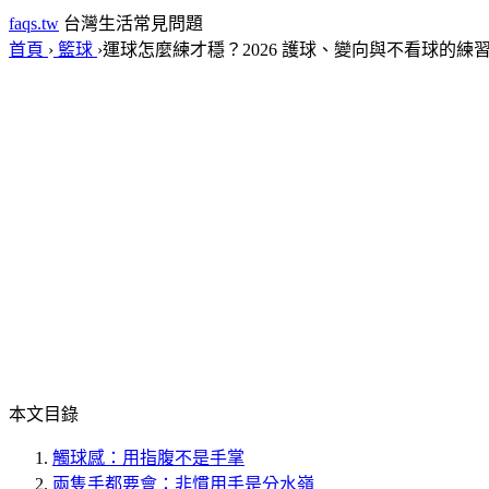
faqs.tw
台灣生活常見問題
首頁
›
籃球
›
運球怎麼練才穩？2026 護球、變向與不看球的練
本文目錄
觸球感：用指腹不是手掌
兩隻手都要會：非慣用手是分水嶺