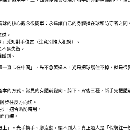
專練非慣用手，三、四週後你會發現左右手的差距明顯縮小，這
護球的核心觀念很簡單：永遠讓自己的身體擋在球和防守者之間
運球。
障」感知對手位置（注意別推人犯規）。
也不易失衡。
難碰到。
體一直卡在中間」，先不急著過人，光是把球護住不掉，就是很
基本的方式。常見的有體前變向、胯下、背後三種，新手先把體
腳步往反方向切。
抄，適合貼防時用。
面再練。
跟上」。光手換手、腳沒動，騙不到人；真正過人是「假裝往一