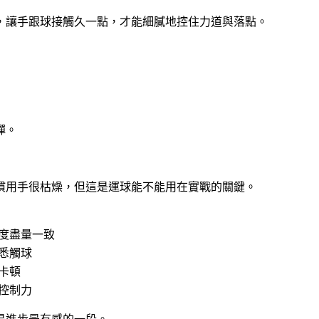
，讓手跟球接觸久一點，才能細膩地控住力道與落點。
彈。
慣用手很枯燥，但這是運球能不能用在實戰的關鍵。
度盡量一致
悉觸球
卡頓
控制力