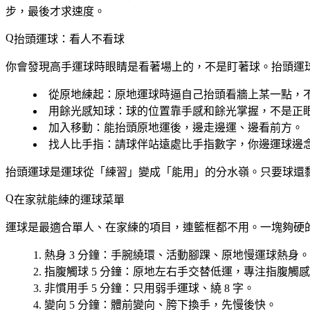
步，最後才求速度。
抬頭運球：看人不看球
你會發現高手運球時眼睛是看著場上的，不是盯著球。抬頭運
從原地練起
：原地運球時逼自己抬頭看牆上某一點，
用餘光感知球
：球的位置靠手感和餘光掌握，不是正
加入移動
：能抬頭原地運後，邊走邊運、邊看前方。
找人比手指
：請球伴站遠處比手指數字，你邊運球邊
抬頭運球是運球從「練習」變成「能用」的分水嶺。只要球還
在家就能練的運球菜單
運球是最適合單人、在家練的項目，連籃框都不用。一塊夠硬
熱身 3 分鐘
：手腕繞環、活動腳踝、原地慢運球熱身。
指腹觸球 5 分鐘
：原地左右手交替低運，專注指腹觸感
非慣用手 5 分鐘
：只用弱手運球、繞 8 字。
變向 5 分鐘
：體前變向、胯下換手，先慢後快。