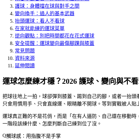
護球：身體擋在球與對手之間
變向換手：過人的基本武器
抬頭運球：看人不看球
在家就能練的運球菜單
逆向觀點：別把時間都花在花式運球
安全提醒：運球變向最傷腳踝與膝蓋
常見問題
資料來源
延伸閱讀
運球怎麼練才穩？2026 護球、變向與不
把球往地上一拍，球卻彈到膝蓋、踢到自己的腳，或者一抬頭
只會用慣用手、只會直線運、眼睛離不開球。等到實戰被人貼
運球真正難的不是花俏，而是「在有人逼防、自己還在移動時
一階段該練什麼、怎麼判斷自己練到位了沒。
觸球感：用指腹不是手掌