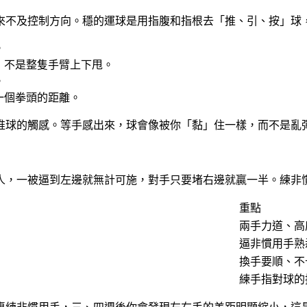
來不及控制方向。穩的運球是用指腹和指根去「推、引、按」球
。
，不是整隻手臂上下甩。
。
一個拳頭的距離。
推球的觸感。等手感出來，球會像被你「黏」住一樣，而不是亂
人，一被逼到左邊就無計可施，對手只要堵右邊就贏一半。練非
重點
兩手力道、高
逼非慣用手熟
換手要順、不
練手指對球的