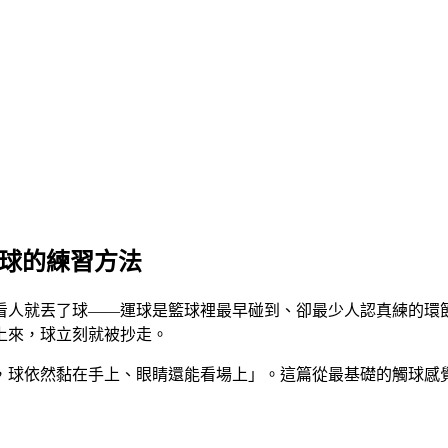
看球的練習方法
看人就丟了球——運球是籃球裡最早碰到、卻最少人認真練的環
上來，球立刻就被抄走。
，球依然黏在手上、眼睛還能看場上」。這篇從最基礎的觸球感