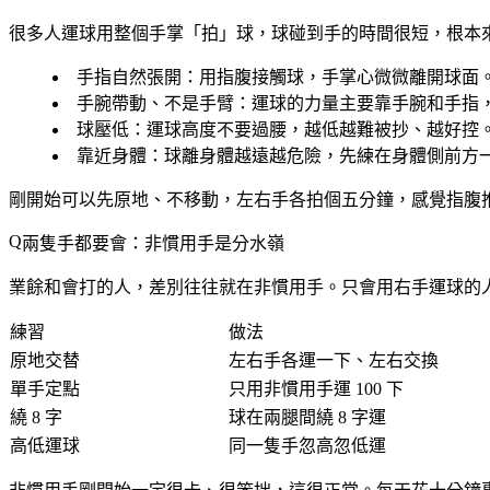
很多人運球用整個手掌「拍」球，球碰到手的時間很短，根本
手指自然張開
：用指腹接觸球，手掌心微微離開球面
手腕帶動、不是手臂
：運球的力量主要靠手腕和手指
球壓低
：運球高度不要過腰，越低越難被抄、越好控
靠近身體
：球離身體越遠越危險，先練在身體側前方
剛開始可以先原地、不移動，左右手各拍個五分鐘，感覺指腹
兩隻手都要會：非慣用手是分水嶺
業餘和會打的人，差別往往就在非慣用手。只會用右手運球的
練習
做法
原地交替
左右手各運一下、左右交換
單手定點
只用非慣用手運 100 下
繞 8 字
球在兩腿間繞 8 字運
高低運球
同一隻手忽高忽低運