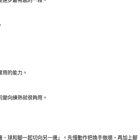
是進步最有感的一段。
。
實用的能力。
前變向練熟就很夠用。
邊、球和腳一起切向另一邊」。先慢動作把換手做順，再加上腳