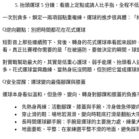
抬頭運球 5 分鐘
：看牆上定點或請人比手指，全程不低
一次別貪多，鎖定一兩項弱點重複練。運球的進步很具體：「
逆向觀點：別把時間都花在花式運球
短影音上那些連續胯下、背後、轉身的花式運球串看起來超帥
看，真正比賽裡你需要的是「在被逼防、要做決定的瞬間，球
對實戰幫助最大的，其實是低重心護球、弱手能運、抬頭看人
多。花式運球當興趣練、當熱身玩沒問題，但別把它當成運球
安全提醒：運球變向最傷腳踝與膝蓋
運球本身看似溫和，但急停、變向、轉身對腳踝和膝蓋的負擔
先熱身再練
：活動腳踝、膝蓋與手腕，冷身做急停變
穿止滑的鞋
：場地若濕滑，變向時鞋底打滑是翻船大
長時間運球顧手腕
：手腕是運球的主要施力處，練量
地面要乾、平整
：在家練選平整不滑的地面，避免踩