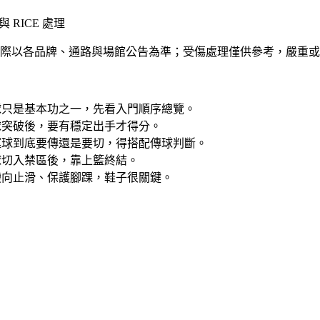
RICE 處理
際以各品牌、通路與場館公告為準；受傷處理僅供參考，嚴重或
球只是基本功之一，先看入門順序總覽。
球突破後，要有穩定出手才得分。
運球到底要傳還是要切，得搭配傳球判斷。
球切入禁區後，靠上籃終結。
變向止滑、保護腳踝，鞋子很關鍵。