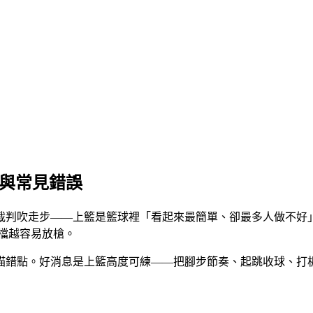
感與常見錯誤
裁判吹走步——上籃是籃球裡「看起來最簡單、卻最多人做不好
檔越容易放槍。
瞄錯點。好消息是上籃高度可練——把腳步節奏、起跳收球、打