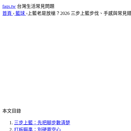
faqs.tw
台灣生活常見問題
首頁
›
籃球
›
上籃老是放槍？2026 三步上籃步伐、手感與常見
本文目錄
三步上籃：先把腳步數清楚
打板瞄準：別硬要空心