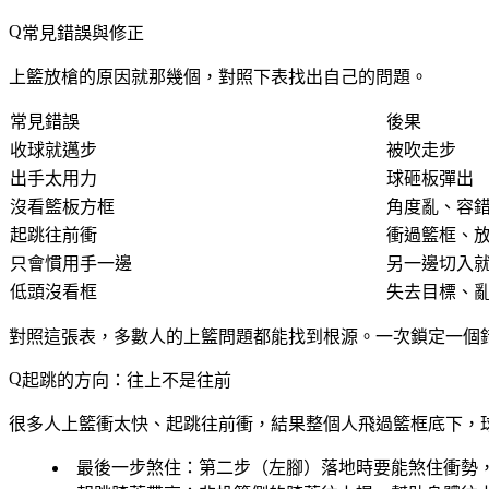
常見錯誤與修正
上籃放槍的原因就那幾個，對照下表找出自己的問題。
常見錯誤
後果
收球就邁步
被吹走步
出手太用力
球砸板彈出
沒看籃板方框
角度亂、容
起跳往前衝
衝過籃框、
只會慣用手一邊
另一邊切入
低頭沒看框
失去目標、
對照這張表，多數人的上籃問題都能找到根源。一次鎖定一個
起跳的方向：往上不是往前
很多人上籃衝太快、起跳往前衝，結果整個人飛過籃框底下，
最後一步煞住
：第二步（左腳）落地時要能煞住衝勢