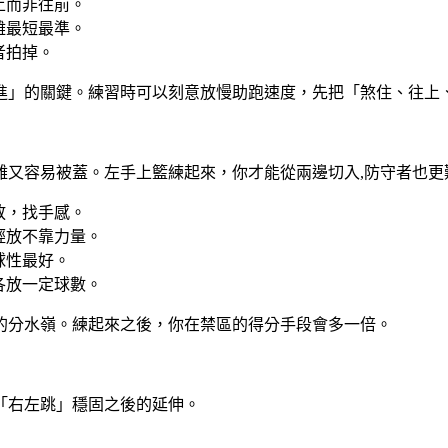
上而非往前。
離最短最準。
者拍掉。
進」的關鍵。練習時可以刻意放慢助跑速度，先把「煞住、往上
難又容易被蓋。左手上籃練起來，你才能從兩邊切入,防守者也更
放，找手感。
輕放不靠力量。
球性最好。
各放一定球數。
的分水嶺。練起來之後，你在禁區的得分手段會多一倍。
「右左跳」穩固之後的延伸。