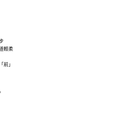
步
道輕柔
「前」
。