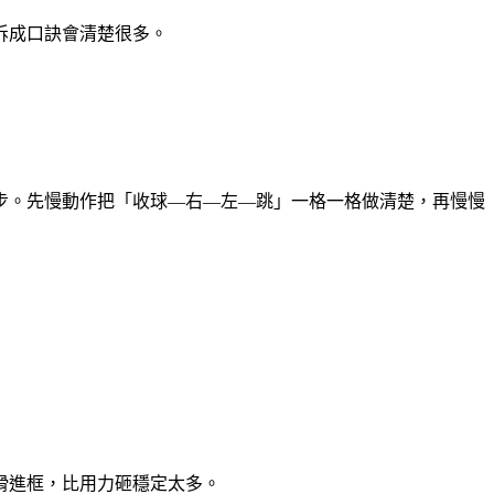
拆成口訣會清楚很多。
步。先慢動作把「收球—右—左—跳」一格一格做清楚，再慢慢
滑進框，比用力砸穩定太多。