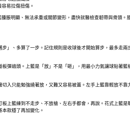
最容易拉傷扭傷。
高。若腫脹明顯、無法承重或關節變形，盡快就醫檢查韌帶與骨頭
邁步」、多算了一步。記住規則是收球後才開始算步，最多走兩
碰板彈過頭。上籃是「放」不是「砸」，用最小力氣讓球貼著籃
邊切入只能勉強繞著放，又難又容易被蓋。左手上籃靠輕放不靠
打板上籃練到不走步、不放槍、左右手都會，再說。花式上籃是
基本款穩了再加變化。