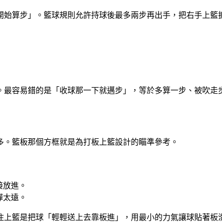
開始算步」。籃球規則允許持球後最多兩步再出手，把右手上籃
。最容易錯的是「收球那一下就邁步」，等於多算一步、被吹走
多。籃板那個方框就是為打板上籃設計的瞄準參考。
接放進。
彈太遠。
住上籃是把球「輕輕送上去靠板進」，用最小的力氣讓球貼著板