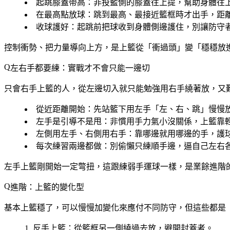
起跳膝蓋帶高
：非投籃側的膝蓋往上提，幫助身體往
在最高點放球
：跳到最高、最接近籃框時才出手，距
收球護好
：起跳前把球收到身體側邊護住，別讓防守
控制衝勢、把力量導向上方，是上籃從「衝過頭」變「穩穩放
左右手都要練：實戰才不會只能一邊切
只會右手上籃的人，從左邊切入就只能勉強用右手繞著放，又
從近距離開始
：先站籃下用左手「左、右、跳」慢慢
左手是引導不是甩
：非慣用手力氣小沒關係，上籃靠
左側用左手、右側用右手
：靠哪邊就用哪邊的手，護
每次練習兩邊都做
：別偷懶只練順手邊，逼自己左右
左手上籃剛開始一定彆扭，這跟練弱手運球一樣，是業餘進階
進階：上籃的變化型
基本上籃穩了，可以慢慢加變化來應付不同防守，但這些都是
反手上籃
：從籃框另一側繞過去放，避開封蓋者。