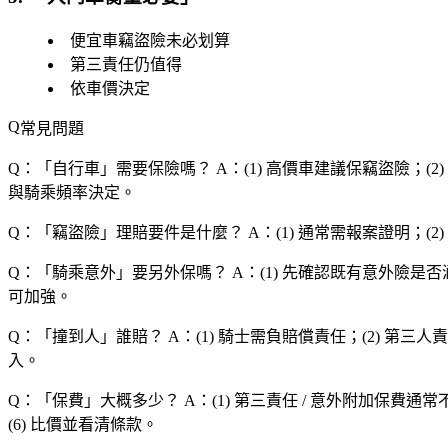
便宜車竊盜險未必划算
第三責任仍值得
依車價決定
常見問題
Q：「
自行車
」需要保險嗎？
A：(1) 高價車建議保竊盜險；(2
與騎乘頻率決定。
Q：「
竊盜險
」理賠要件是什麼？
A：(1) 通常需報案證明；(
Q：「
騎乘意外
」要另外保嗎？
A：(1) 先確認既有意外險是否
可加強。
Q：「
撞到人
」誰賠？
A：(1) 騎士需負賠償責任；(2) 第三
入。
Q：「
保費
」大概多少？
A：(1) 第三責任 / 意外附加保費通
(6) 比價並看清條款。