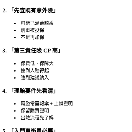
2. 「
先查既有意外險
」
可能已涵蓋騎乘
別重複投保
不足再加保
3. 「
第三責任險 CP 高
」
保費低、保障大
撞到人賠得起
強烈建議納入
4. 「
理賠要件先看清
」
竊盜常需報案 + 上鎖證明
保留購買證明
出險流程先了解
5. 「
入門車衡量必要
」