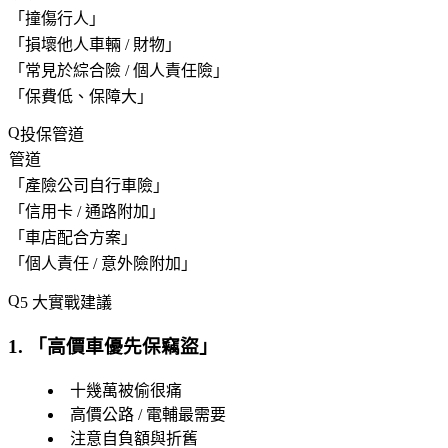
「
撞傷行人
」
「
損壞他人車輛 / 財物
」
「
常見於綜合險 / 個人責任險
」
「
保費低、保障大
」
投保管道
管道
「
產險公司自行車險
」
「
信用卡 / 通路附加
」
「
車店配合方案
」
「
個人責任 / 意外險附加
」
5 大實戰建議
1. 「
高價車優先保竊盜
」
十幾萬被偷很痛
高價公路 / 電輔最需要
注意自負額與折舊