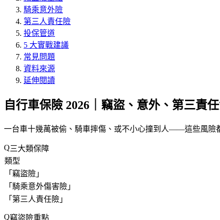
騎乘意外險
第三人責任險
投保管道
5 大實戰建議
常見問題
資料來源
延伸閱讀
自行車保險 2026｜竊盜、意外、第三責
一台車十幾萬被偷、騎車摔傷、或不小心撞到人——這些風險都
三大類保障
類型
「
竊盜險
」
「
騎乘意外傷害險
」
「
第三人責任險
」
竊盜險重點