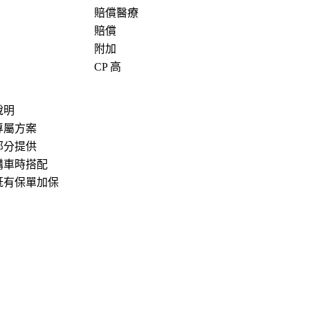
賠償醫療
賠償
附加
CP 高
說明
專屬方案
部分提供
購車時搭配
既有保單加保