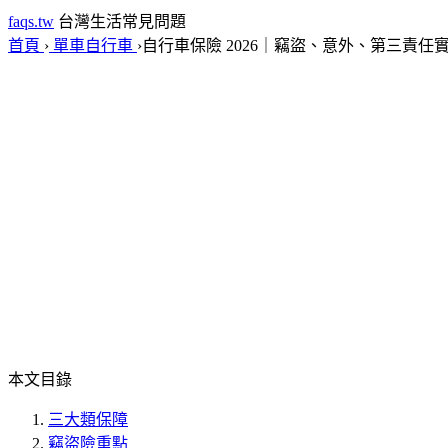
faqs.tw
台灣生活常見問題
首頁
›
單車自行車
›
自行車保險 2026｜竊盜、意外、第三責任
本文目錄
三大類保障
竊盜險重點