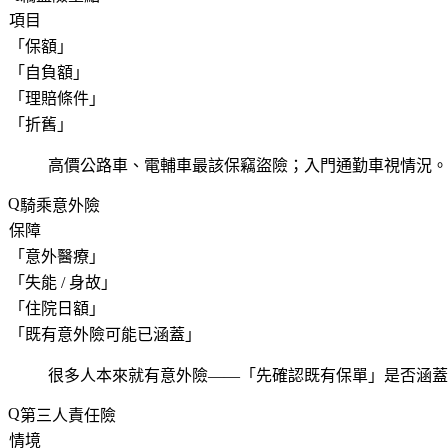
項目
「
保額
」
「
自負額
」
「
理賠條件
」
「
折舊
」
高價公路車、電輔車最該保竊盜險；入門通勤車視情況。
騎乘意外險
保障
「
意外醫療
」
「
失能 / 身故
」
「
住院日額
」
「
既有意外險可能已涵蓋
」
很多人本來就有意外險——「
先確認既有保單
」是否涵蓋
第三人責任險
情境