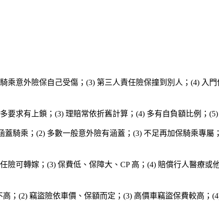
) 騎乘意外險保自己受傷；(3) 第三人責任險保撞到別人；(4) 入門
2) 多要求有上鎖；(3) 理賠常依折舊計算；(4) 多有自負額比例；
涵蓋騎乘；(2) 多數一般意外險有涵蓋；(3) 不足再加保騎乘專屬；(
人責任險可轉嫁；(3) 保費低、保障大、CP 高；(4) 賠償行人醫療
常不高；(2) 竊盜險依車價、保額而定；(3) 高價車竊盜保費較高；