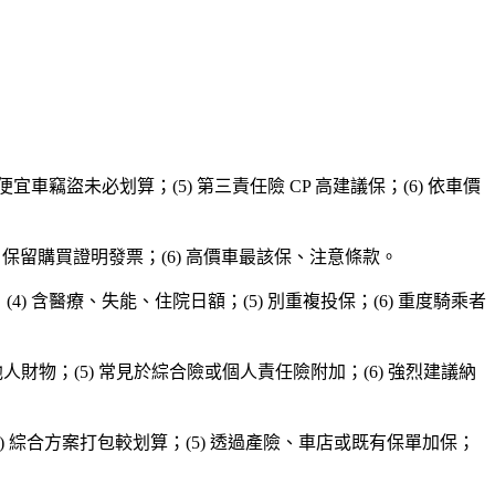
便宜車竊盜未必划算；(5) 第三責任險 CP 高建議保；(6) 依車價
(5) 保留購買證明發票；(6) 高價車最該保、注意條款。
4) 含醫療、失能、住院日額；(5) 別重複投保；(6) 重度騎乘者
或他人財物；(5) 常見於綜合險或個人責任險附加；(6) 強烈建議納
(4) 綜合方案打包較划算；(5) 透過產險、車店或既有保單加保；