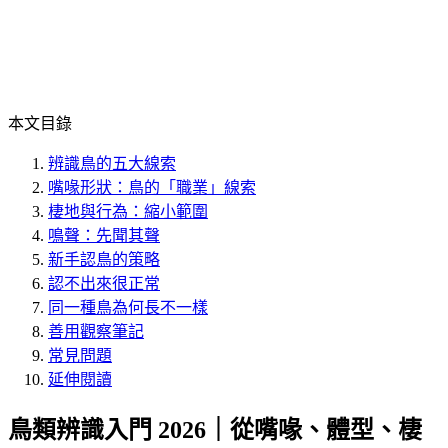
本文目錄
辨識鳥的五大線索
嘴喙形狀：鳥的「職業」線索
棲地與行為：縮小範圍
鳴聲：先聞其聲
新手認鳥的策略
認不出來很正常
同一種鳥為何長不一樣
善用觀察筆記
常見問題
延伸閱讀
鳥類辨識入門 2026｜從嘴喙、體型、棲