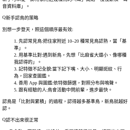
音資料庫」。
新手認鳥的策略
別想一步登天，照這個順序最有效:
先認常見鳥
:把住家附近 10–20 種常見鳥認熟，當「基
準」。
用基準比對
:遇到新鳥，先想「比麻雀大還小、像哪種
我認得的」。
記特徵不記全貌
:當下記下嘴、大小、明顯斑紋、行
為，回家查圖鑑。
善用 App 與圖鑑
:依特徵篩選，對照分布與鳴聲。
跟有經驗的人
:鳥會活動中問前輩，進步最快。
認鳥是「
比對與累積
」的過程，認得越多基準鳥，新鳥就越好
認。
認不出來很正常