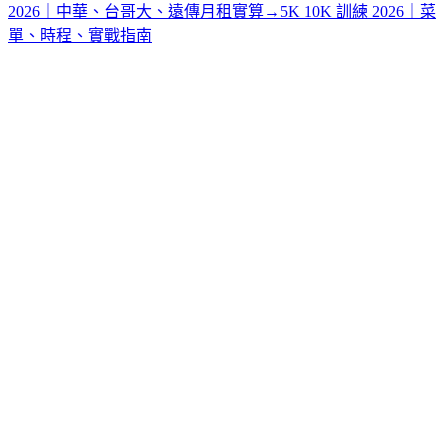
2026｜中華、台哥大、遠傳月租實算
→
5K 10K 訓練 2026｜菜
單、時程、實戰指南