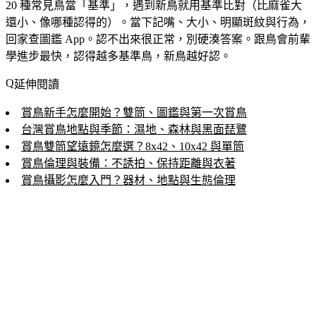
20 種常見鳥當「基準」，遇到新鳥就用基準比對（比麻雀大
還小、像哪種認得的）。當下記嘴、大小、明顯斑紋與行為，
回家查圖鑑 App。認不出來很正常，別硬湊答案。跟鳥會前輩
學進步最快，認得越多基準鳥，新鳥越好認。
延伸閱讀
賞鳥新手怎麼開始？雙筒、圖鑑與第一次賞鳥
台灣賞鳥地點與季節：濕地、森林與黑面琵鷺
賞鳥雙筒望遠鏡怎麼選？8x42、10x42 與單筒
賞鳥倫理與裝備：不誘拍、保持距離與衣著
賞鳥攝影怎麼入門？器材、地點與生態倫理