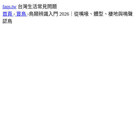
faqs.tw
台灣生活常見問題
首頁
›
賞鳥
›
鳥類辨識入門 2026｜從嘴喙、體型、棲地與鳴聲
認鳥