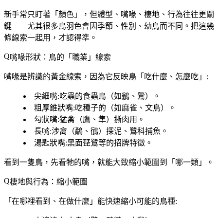
新手常只盯著「顏色」，但
體型、嘴喙、棲地、行為往往更關
鍵
——尤其很多鳥羽色會因季節、性別、幼鳥而不同。把這幾
條線索一起用，才認得準。
嘴喙形狀：鳥的「職業」線索
嘴喙是辨識的黃金線索，因為它反映鳥「吃什麼、怎麼吃」:
尖細嘴
:吃蟲的食蟲鳥（如鶲、鶯）。
粗厚錐狀嘴
:吃種子的（如麻雀、文鳥）。
勾狀嘴
:猛禽（鷹、隼）撕肉用。
長嘴
:涉禽（鷸、鴴）探泥、鷺科捕魚。
湯匙狀嘴
:黑面琵鷺等的招牌特徵。
看到一隻鳥，先看牠的嘴，就能大致縮小範圍到「哪一類」。
棲地與行為：縮小範圍
「
在哪裡看到、在做什麼
」能快速縮小可能的鳥種: