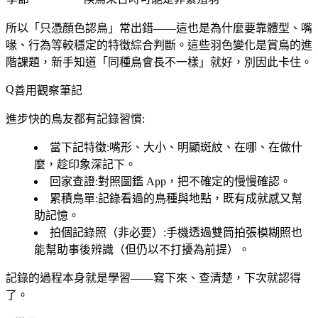
所以「
只憑顏色認鳥
」常出錯——這也是為什麼要靠體型、嘴
喙、行為等較穩定的特徵綜合判斷。這些羽色變化是賞鳥的進
階課題，新手知道「同種鳥會長不一樣」就好，別因此卡住。
善用觀察筆記
進步快的鳥友都有記錄習慣:
當下記特徵
:嘴形、大小、明顯斑紋、在哪、在做什
麼，趁印象深記下。
回家查證
:對照圖鑑 App，把不確定的慢慢確認。
累積鳥單
:記錄看過的鳥種與地點，既有成就感又幫
助記憶。
拍個記錄照（非必要）
:手機透過雙筒拍張模糊照也
能幫助事後辨識（但仍以不打擾為前提）。
記錄的過程本身就是學習——寫下來、查清楚，下次就認得
了。