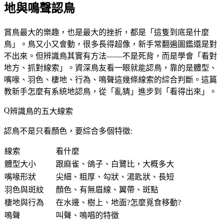
地與鳴聲認鳥
賞鳥最大的樂趣，也是最大的挫折，都是「這隻到底是什麼
鳥」。鳥又小又會動，很多長得超像，新手常翻遍圖鑑還是對
不出來。但辨識鳥其實有方法——不是死背，而是學會「
看對
地方、抓對線索
」。資深鳥友看一眼就能認鳥，靠的是體型、
嘴喙、羽色、棲地、行為、鳴聲這幾條線索的綜合判斷。這篇
教新手怎麼有系統地認鳥，從「亂猜」進步到「看得出來」。
辨識鳥的五大線索
認鳥不是只看顏色，要綜合多個特徵:
線索
看什麼
體型大小
跟麻雀、鴿子、白鷺比，大概多大
嘴喙形狀
尖細、粗厚、勾狀、湯匙狀、長短
羽色與斑紋
顏色、有無眉線、翼帶、斑點
棲地與行為
在水邊、樹上、地面?怎麼覓食移動?
鳴聲
叫聲、鳴唱的特徵