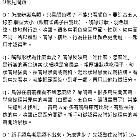
常見問題
Q：怎麼辨識鳥類，只看顏色嗎？
不能只看顏色。要綜合五大
線索:體型大小（跟麻雀鴿子白鷺比）、嘴喙形狀、羽色斑
紋、棲地與行為、鳴聲。很多鳥羽色會因季節、性別、幼鳥而
不同，所以體型、嘴喙、棲地、行為往往比顏色更關鍵，一起
用才認得準。
Q：嘴喙形狀為什麼重要？
嘴喙反映鳥「吃什麼、怎麼吃」，
是辨識的黃金線索:尖細嘴是食蟲鳥、粗厚錐狀嘴吃種子、勾
狀嘴是猛禽、長嘴是涉禽或鷺科、湯匙狀是黑面琵鷺招牌。看
到鳥先看嘴，就能把範圍縮小到哪一類，再用其他特徵細分。
Q：鳥躲在樹叢裡看不到怎麼認？
靠鳴聲。很多鳥先聞其聲，
學會幾種常見鳥的叫聲（白頭翁、五色鳥、繡眼畫眉等）常能
「先聽到才找到」，賞鳥 App 多有鳴聲庫可比對。有些長得
像的鳥，鳴聲正是區分關鍵。新手可從認得家附近幾種鳥的叫
聲開始累積。
Q：新手認鳥老是認不出來，怎麼進步？
先認熟住家附近 10–