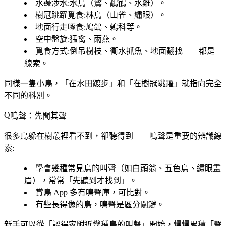
水邊涉水
:水鳥（鷺、鷸鴴、水雞）。
樹冠跳躍覓食
:林鳥（山雀、繡眼）。
地面行走啄食
:鳩鴿、鶇科等。
空中盤旋
:猛禽、雨燕。
覓食方式
:倒吊樹枝、衝水抓魚、地面翻找——都是
線索。
同樣一隻小鳥，「在水田踱步」和「在樹冠跳躍」就指向完全
不同的科別。
鳴聲：先聞其聲
很多鳥躲在樹叢裡看不到，卻聽得到——
鳴聲是重要的辨識線
索
:
學會幾種常見鳥的叫聲（如白頭翁、五色鳥、繡眼畫
眉），常常「先聽到才找到」。
賞鳥 App 多有鳴聲庫，可比對。
有些長得像的鳥，鳴聲是區分關鍵。
新手可以從「認得家附近幾種鳥的叫聲」開始，慢慢累積「聲