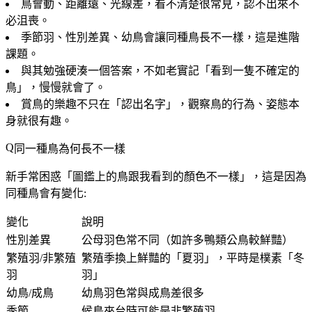
鳥會動、距離遠、光線差，看不清楚很常見，
認不出來不
必沮喪
。
季節羽、性別差異、幼鳥會讓同種鳥長不一樣，這是進階
課題。
與其勉強硬湊一個答案，不如
老實記「看到一隻不確定的
鳥」
，慢慢就會了。
賞鳥的樂趣不只在「認出名字」，觀察鳥的行為、姿態本
身就很有趣。
同一種鳥為何長不一樣
新手常困惑「圖鑑上的鳥跟我看到的顏色不一樣」，這是因為
同種鳥會有變化:
變化
說明
性別差異
公母羽色常不同（如許多鴨類公鳥較鮮豔）
繁殖羽/非繁殖
繁殖季換上鮮豔的「夏羽」，平時是樸素「冬
羽
羽」
幼鳥/成鳥
幼鳥羽色常與成鳥差很多
季節
候鳥來台時可能是非繁殖羽