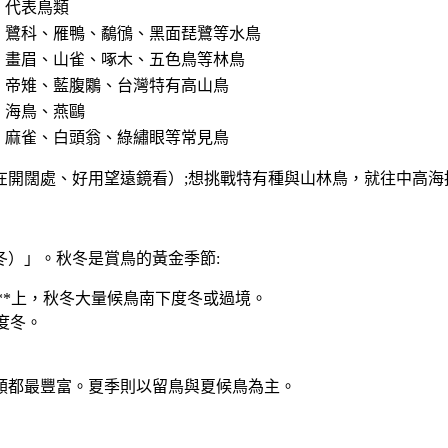
代表鳥類
鷺科、雁鴨、鷸鴴、黑面琵鷺等水鳥
畫眉、山雀、啄木、五色鳥等林鳥
帝雉、藍腹鷴、台灣特有高山鳥
海鳥、燕鷗
麻雀、白頭翁、綠繡眼等常見鳥
在開闊處、好用望遠鏡看）;想挑戰特有種與山林鳥，就往中高海
冬）」。
秋冬是賞鳥的黃金季節
:
**上，秋冬大量候鳥南下度冬或過境。
度冬。
類都最豐富。夏季則以留鳥與夏候鳥為主。