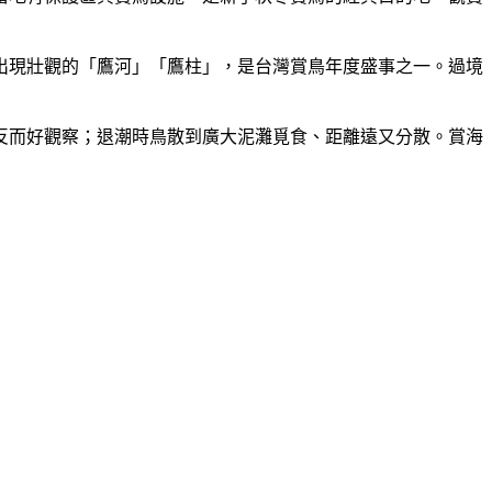
出現壯觀的「鷹河」「鷹柱」，是台灣賞鳥年度盛事之一。過境
反而好觀察；退潮時鳥散到廣大泥灘覓食、距離遠又分散。賞海