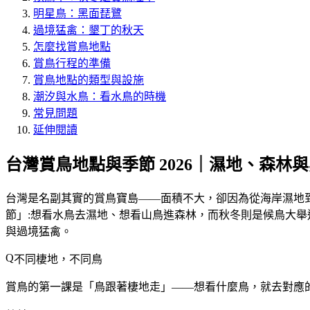
明星鳥：黑面琵鷺
過境猛禽：墾丁的秋天
怎麼找賞鳥地點
賞鳥行程的準備
賞鳥地點的類型與設施
潮汐與水鳥：看水鳥的時機
常見問題
延伸閱讀
台灣賞鳥地點與季節 2026｜濕地、森林
台灣是名副其實的賞鳥寶島——面積不大，卻因為從海岸濕地
節
」:想看水鳥去濕地、想看山鳥進森林，而秋冬則是候鳥大
與過境猛禽。
不同棲地，不同鳥
賞鳥的第一課是「
鳥跟著棲地走
」——想看什麼鳥，就去對應的