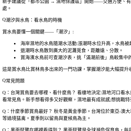
新手建議從「
都市公園 → 濕地保護區
」開始——交通方便、有
處。
潮汐與水鳥：看水鳥的時機
賞水鳥要懂一個關鍵——「
潮汐
」:
海岸濕地的水鳥隨潮水活動:
漲潮時水位升高，水鳥被
退潮時水鳥散到廣大的泥灘覓食，距離遠、分散。
賞海濱水鳥前可查潮汐表，挑「滿潮前後」鳥較集中
這是賞水鳥比賞林鳥多出來的一門功課，掌握潮汐能大幅提升
常見問題
Q：台灣賞鳥要去哪裡、看什麼鳥？
看棲地決定:濕地河口看
看常見鳥。新手想看得多又好觀察，濕地最有成就感;想挑戰特
Q：什麼季節賞鳥最好？
秋冬是黃金季節。台灣位於東亞-澳大
等過境猛禽。夏季則以留鳥與夏候鳥為主。
Q：黑面琵鷺在哪裡看得到？
黑面琵鷺是全球瀕危保育鳥，每