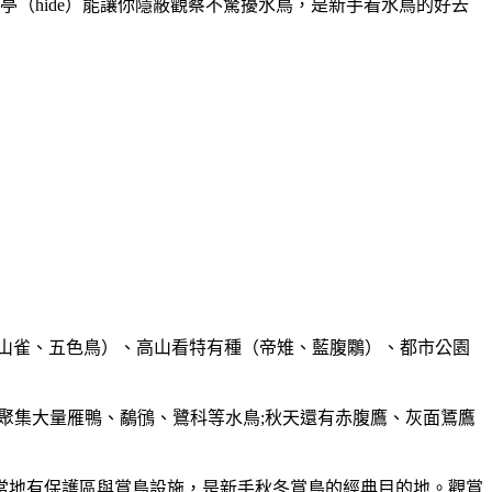
（hide）能讓你隱蔽觀察不驚擾水鳥，是新手看水鳥的好去
山雀、五色鳥）、高山看特有種（帝雉、藍腹鷴）、都市公園
聚集大量雁鴨、鷸鴴、鷺科等水鳥;秋天還有赤腹鷹、灰面鵟鷹
當地有保護區與賞鳥設施，是新手秋冬賞鳥的經典目的地。觀賞