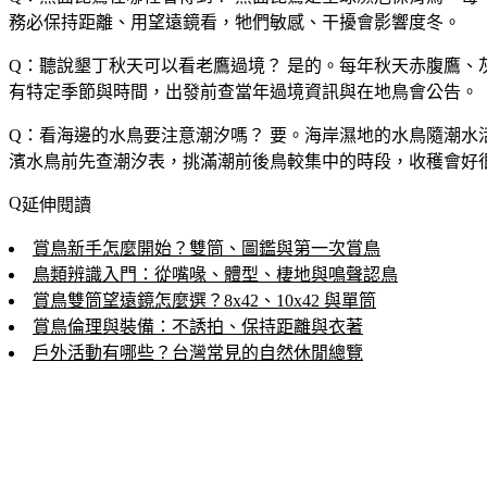
務必保持距離、用望遠鏡看，牠們敏感、干擾會影響度冬。
Q：聽說墾丁秋天可以看老鷹過境？
是的。每年秋天赤腹鷹、
有特定季節與時間，出發前查當年過境資訊與在地鳥會公告。
Q：看海邊的水鳥要注意潮汐嗎？
要。海岸濕地的水鳥隨潮水
濱水鳥前先查潮汐表，挑滿潮前後鳥較集中的時段，收穫會好
延伸閱讀
賞鳥新手怎麼開始？雙筒、圖鑑與第一次賞鳥
鳥類辨識入門：從嘴喙、體型、棲地與鳴聲認鳥
賞鳥雙筒望遠鏡怎麼選？8x42、10x42 與單筒
賞鳥倫理與裝備：不誘拍、保持距離與衣著
戶外活動有哪些？台灣常見的自然休閒總覽