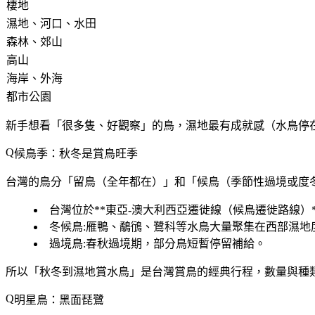
棲地
濕地、河口、水田
森林、郊山
高山
海岸、外海
都市公園
新手想看「很多隻、好觀察」的鳥，
濕地
最有成就感（水鳥停
候鳥季：秋冬是賞鳥旺季
台灣的鳥分「留鳥（全年都在）」和「候鳥（季節性過境或度
台灣位於**東亞-澳大利西亞遷徙線（候鳥遷徙路線）
冬候鳥
:雁鴨、鷸鴴、鷺科等水鳥大量聚集在西部濕地
過境鳥
:春秋過境期，部分鳥短暫停留補給。
所以「秋冬到濕地賞水鳥」是台灣賞鳥的經典行程，數量與種
明星鳥：黑面琵鷺