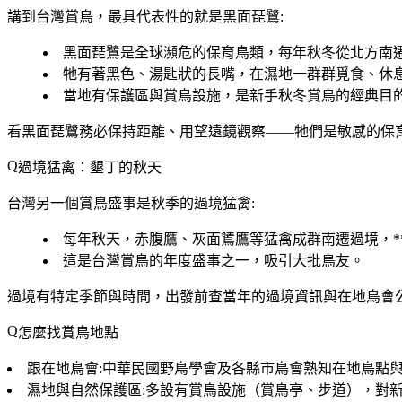
講到台灣賞鳥，最具代表性的就是
黑面琵鷺
:
黑面琵鷺是
全球瀕危的保育鳥類
，每年秋冬從北方南
牠有著黑色、湯匙狀的長嘴，在濕地一群群覓食、休
當地有保護區與賞鳥設施，是新手秋冬賞鳥的經典目
看黑面琵鷺務必
保持距離、用望遠鏡觀察
——牠們是敏感的保
過境猛禽：墾丁的秋天
台灣另一個賞鳥盛事是
秋季的過境猛禽
:
每年秋天，
赤腹鷹、灰面鵟鷹等猛禽
成群南遷過境，*
這是台灣賞鳥的年度盛事之一，吸引大批鳥友。
過境有特定季節與時間，出發前查當年的過境資訊與在地鳥會
怎麼找賞鳥地點
跟在地鳥會
:中華民國野鳥學會及各縣市鳥會熟知在地鳥點
濕地與自然保護區
:多設有賞鳥設施（賞鳥亭、步道），對