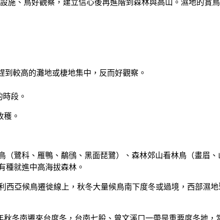
設施、鳥好觀察，建立信心後再進階到森林與高山。濕地的賞鳥亭
趕到較高的灘地或棲地集中
，反而好觀察。
的時段。
收穫。
水鳥（鷺科、雁鴨、鷸鴴、黑面琵鷺）、森林郊山看林鳥（畫眉、
有種就進中高海拔森林。
利西亞候鳥遷徙線上，秋冬大量候鳥南下度冬或過境，西部濕地
年秋冬南遷來台度冬，台南七股、曾文溪口一帶是重要度冬地，