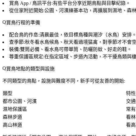
賞鳥 App / 鳥訊平台
:有些平台分享近期鳥點與目擊紀錄。
從住家附近開始
:公園、河濱練基本功，再擴展到濕地、森
賞鳥行程的準備
配合鳥的作息
:清晨最佳，依目標鳥種與潮汐（水鳥）安排
查季節
:秋冬看水鳥候鳥、秋天看過境猛禽，對季節才不會
裝備
:雙筒必備、看水鳥可帶單筒、防曬防蚊、好走的鞋。
尊重保護區規定
:在指定區域、步道內活動，不干擾鳥類與
賞鳥地點的類型與設施
不同類型的鳥點，設施與難度不同，新手可從友善的開始:
類型
特性
都市公園、河濱
交通
濕地保護區
常有
森林步道
看林
高山林道
看高