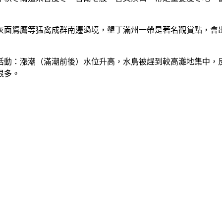
灰面鵟鷹等猛禽成群南遷過境，墾丁滿州一帶是著名觀賞點，會
活動：漲潮（滿潮前後）水位升高，水鳥被趕到較高灘地集中，
很多。