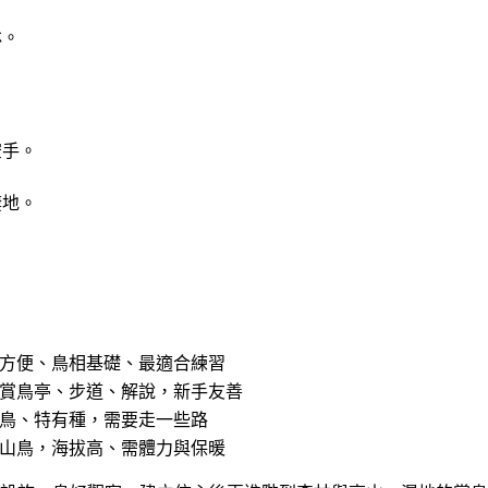
林。
。
空手。
棲地。
方便、鳥相基礎、最適合練習
賞鳥亭、步道、解說，新手友善
鳥、特有種，需要走一些路
山鳥，海拔高、需體力與保暖