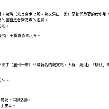
遷，
台灣（尤其台南七股、曾文溪口一帶）是牠們重要的度冬地
息的畫面是台灣賞鳥的招牌。
的地。
育類，干擾會影響度冬。
*墾丁（滿州一帶）**是著名的觀賞點，大群「鷹河」「鷹柱」
公告。
與鳥況，常辦活動。
新手友善。