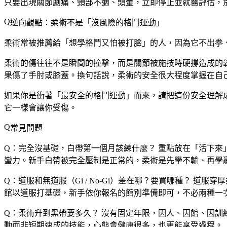
只要出現關節劇痛、頸部不適、頭暈，立即停止並就醫評估，
逆向觀點：柔術不是「沒風險的格鬥運動」
柔術常被推薦給「想學格鬥又怕被打臉」的人，因為它不出拳
柔術的傷往往不是瞬間的撞擊，而是關節被施技時硬撐造成的
果傷了手肘或膝蓋。換句話說，柔術的安全很大程度掌握在自
如果你是衝著「最安全的格鬥運動」而來，請把這份安全理解
它一樣會讓你受傷。
常見問題
Q：完全沒基礎，白帶第一個月該練什麼？
重點放在「活下來
蠻力。新手白帶被完全壓制是正常的，柔術是先學不輸、再學
Q：道服和無道服（Gi / No-Gi）差在哪？要買哪種？
道服穿厚
館以道服打基礎，新手依你報名的館別準備即可，不必兩種一
Q：柔術升到黑帶要多久？
沒有固定年限，因人、因館、因訓
動而非短期速成的技能，心態會健康很多，也更能享受過程。