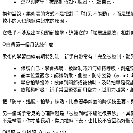
逃脫與防守
：被壓制時如何脫困、保護自己。
換句話說，柔術贏的方式不是把對手「打到不能動」，而是透
較小的人也能練得起來的原因。
它幾乎不涉及出拳和頭部撞擊，這讓它的「腦震盪風險」相對
白帶第一個月該練什麼
柔術的學習曲線前期特別陡，新手白帶常有「完全被壓制、動
保護自己、學會逃脫
：被壓制時如何維持呼吸、創造
基本位置觀念
：認識騎乘、側壓、防守姿勢（guard
學會拍擊投降
：被鎖到關節或被勒時，及時拍擊是保
放鬆與呼吸
：新手常因緊張而用蠻力，越用力越累、
把「防守、逃脫、拍擊」練熟，比急著學帥氣的降伏技重要。
另一個新手常見的心理障礙是「被壓到喘不過氣很丟臉」。其
不是輸贏，你才能長期、健康地練下去，也比較不會因為好勝
道服 vs 無道服（Gi vs No-Gi）