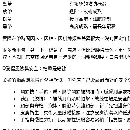
藍帶
有系統的攻防概念
紫帶
進階，技術成熟
棕帶
接近高階，細膩控制
黑帶
高度成熟，需長年累積
實際升帶時間因人、因館、因訓練頻率差異很大，沒有固定年
很多新手會盯著「下一條帶子」焦慮，但比起腰帶顏色，更值
較，不如把它當成回頭看自己進步的一個粗略刻度。白帶階段
受傷風險與安全：拍擊是底線
柔術的腦震盪風險雖然相對低，但它有自己要嚴肅面對的安全
關節技
：手臂、肩、膝等關節被施技時，
感覺到痛或
勒頸（絞技）
：被勒到時及時拍擊，教練在場是安全
頸部與脊椎
：抱摔、翻滾時保護頸部，新手先把護身
皮膚衛生
：柔術大量肢體接觸，注意皮膚清潔以降低
手指與慢性勞損
：長期抓握道服容易累積手指負擔，