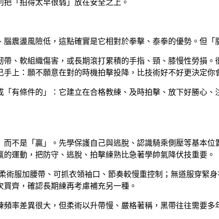
別把「拍得太早很弱」放在安全之上。
、腦震盪風險低，這點確實是它相對於拳擊、泰拳的優勢。但「
韌帶、軟組織傷害，或長期滾打累積的手指、頸、膝慢性勞損。
己手上：
願不願意在對的時機拍擊投降，比技術好不好更決定你
成「有條件的」：它建立在合格教練、及時拍擊、放下好勝心、
」而不是「贏」。先學保護自己與逃脫、認識騎乘側壓等基本位
贏的運動，把防守、逃脫、拍擊練熟比急著學帥氣降伏技重要。
柔術服加腰帶、可抓衣領袖口、節奏較慢重控制；無道服穿緊身
次買齊，確認長期練再考慮補充另一種。
練頻率差異很大，但柔術以升帶慢、嚴格著稱，黑帶往往需要多