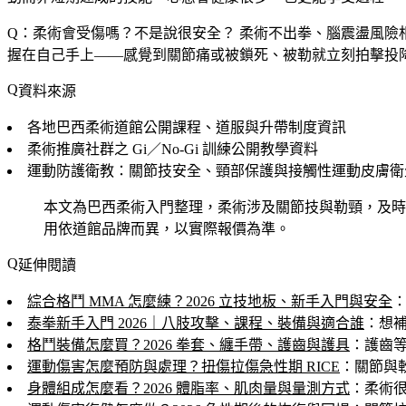
Q：柔術會受傷嗎？不是說很安全？
柔術不出拳、腦震盪風險
握在自己手上——感覺到關節痛或被鎖死、被勒就立刻拍擊投
資料來源
各地巴西柔術道館公開課程、道服與升帶制度資訊
柔術推廣社群之 Gi／No-Gi 訓練公開教學資料
運動防護衛教：關節技安全、頸部保護與接觸性運動皮膚衛
本文為巴西柔術入門整理，柔術涉及關節技與勒頸，及時
用依道館品牌而異，以實際報價為準。
延伸閱讀
綜合格鬥 MMA 怎麼練？2026 立技地板、新手入門與安全
：
泰拳新手入門 2026｜八肢攻擊、課程、裝備與適合誰
：想
格鬥裝備怎麼買？2026 拳套、纏手帶、護齒與護具
：護齒
運動傷害怎麼預防與處理？扭傷拉傷急性期 RICE
：關節與
身體組成怎麼看？2026 體脂率、肌肉量與量測方式
：柔術