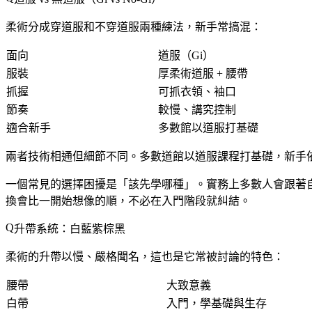
柔術分成穿道服和不穿道服兩種練法，新手常搞混：
面向
道服（Gi）
服裝
厚柔術道服 + 腰帶
抓握
可抓衣領、袖口
節奏
較慢、講究控制
適合新手
多數館以道服打基礎
兩者技術相通但細節不同。
多數道館以道服課程打基礎
，新手
一個常見的選擇困擾是「該先學哪種」。實務上多數人會跟著
換會比一開始想像的順，不必在入門階段就糾結。
升帶系統：白藍紫棕黑
柔術的升帶以慢、嚴格聞名，這也是它常被討論的特色：
腰帶
大致意義
白帶
入門，學基礎與生存