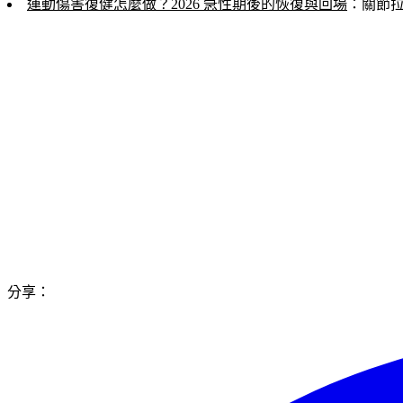
運動傷害復健怎麼做？2026 急性期後的恢復與回場
：關節
分享：