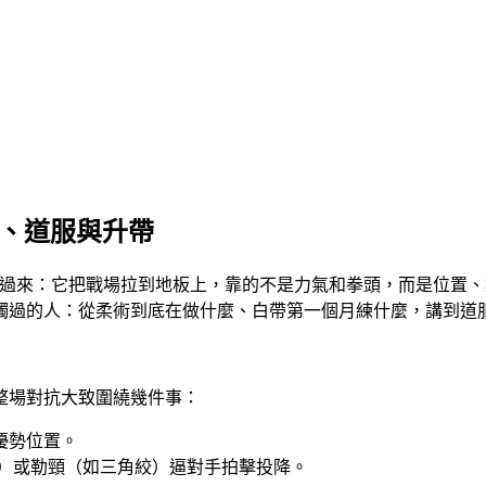
門、道服與升帶
反過來：它把戰場拉到地板上，靠的不是力氣和拳頭，而是位置
觸過的人：從柔術到底在做什麼、白帶第一個月練什麼，講到道
整場對抗大致圍繞幾件事：
優勢位置。
）或勒頸（如三角絞）逼對手拍擊投降。