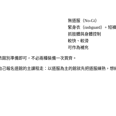
無道服（No-Gi）
緊身衣（rashguard）+ 短
抓肢體與身體控制
較快、較滑
可作為補充
依館別準備即可，不必兩種裝備一次買齊。
自己報名道館的主課程走：以道服為主的館就先把道服練熟，想