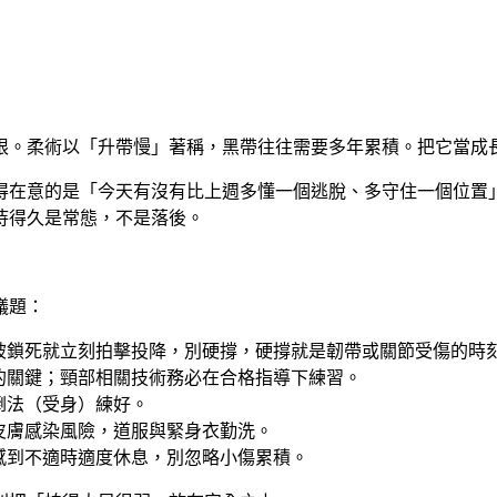
限。
柔術以「升帶慢」著稱，黑帶往往需要多年累積
。把它當成
得在意的是「今天有沒有比上週多懂一個逃脫、多守住一個位置
待得久是常態，不是落後。
議題：
被鎖死就立刻拍擊投降
，別硬撐，硬撐就是韌帶或關節受傷的時
的關鍵；頸部相關技術務必在合格指導下練習。
倒法（受身）練好。
皮膚感染風險，道服與緊身衣勤洗。
感到不適時適度休息，別忽略小傷累積。