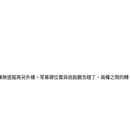
褲
練無道服再另外補。等基礎位置與逃脫觀念穩了，兩種之間的轉