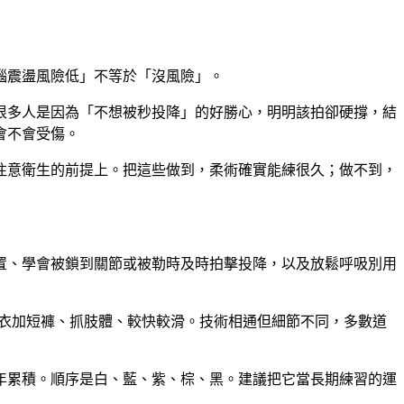
腦震盪風險低」不等於「沒風險」。
很多人是因為「不想被秒投降」的好勝心，明明該拍卻硬撐，結
會不會受傷
。
注意衛生的前提上。把這些做到，柔術確實能練很久；做不到，
置、學會被鎖到關節或被勒時及時拍擊投降，以及放鬆呼吸別用
衣加短褲、抓肢體、較快較滑。技術相通但細節不同，多數道
年累積。順序是白、藍、紫、棕、黑。建議把它當長期練習的運