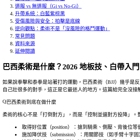
道服 vs 無道服（Gi vs No-Gi）
升帶系統：白藍紫棕黑
受傷風險與安全：拍擊是底線
逆向觀點：柔術不是「沒風險的格鬥運動」
常見問題
資料來源
延伸閱讀
巴西柔術是什麼？2026 地板技、白帶入
如果說拳擊和泰拳是站著打的運動，巴西柔術（BJJ）幾乎是
自己壯很多的對手，這正是它最迷人的地方。這篇給完全沒接
巴西柔術到底在做什麼
柔術的核心不是「打倒對方」，而是「控制並逼對方投降」。
取得好位置（position）
：搶到騎乘、側壓、背後位等
施加降伏技（submission）
：用關節技（如手臂十字固