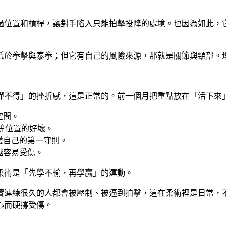
過位置和槓桿，讓對手陷入只能拍擊投降的處境。也因為如此，
低於拳擊與泰拳；但它有自己的風險來源，那就是關節與頸部。
彈不得」的挫折感，這是正常的。前一個月把重點放在「活下來
空間。
）等位置的好壞。
護自己的第一守則。
越容易受傷。
柔術是「先學不輸，再學贏」的運動。
實連練很久的人都會被壓制、被逼到拍擊，這在柔術裡是日常，
心而硬撐受傷。