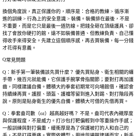
換個角度說，
真正保護你的，順序是：合格的教練 > 循序漸
進的訓練 > 行為上的安全意識 > 裝備
。裝備排在最後，不是
不重要，而是它只是最後一道防線。把錢全砸在頂級護具、卻
找了會放你硬打的館，遠不如裝備普通、但教練負責、自己懂
得收手來得安全。先建立這個順序感，再去買裝備，每一分錢
才花得有意義。
常見問題
Q：新手第一筆裝備該先買什麼？
優先買貼身、衛生相關的纏
手帶，幾百元就能備，它保護手腕掌骨指關節；要對打再加護
齒，同樣建議自備。體積大的拳套初期常可向場館借，確認會
持續練再買。護脛、頭盔、護襠等留到進入對踢、對打階段再
說。原則是貼身衛生的優先自備，體積大可借的先借再買。
Q：拳套盎司數（oz）越高越好嗎？
不是。盎司代表內襯厚度
與保護程度，不是威力。打沙包打靶偏輕到中等重操作手感；
一般訓練與對打偏重，緩衝厚是為了保護被打的人和自己的
手，不是打得更痛。實際依體型、用途與場館建議而定，新手