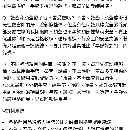
挑包覆性好、手腕支撐足的款式，購買前問教練最準。
Q：護齒和頭盔戴了就不會受傷嗎？
不會。護齒、頭盔能降低
急性傷害如崩牙、臉部擦挫傷，但沒有任何護具能完全消除頭
部反覆撞擊的長期風險。頭盔也不等於頭部撞擊就安全。真正
保護你的順序是合格教練、循序漸進、行為上的安全意識，裝
備只是最後一道防線，不要用買好護具堆出「準備好對打」的
錯覺。
Q：不同格鬥項目的裝備一樣嗎？
不一樣，買前先確認練哪
種。拳擊用纏手帶、拳套、護齒，不需護脛；泰拳多了練踢的
護脛；柔術用道服或緊身衣加護齒、不需拳套且重衛生；
MMA 最雜，分指手套、纏手帶、護脛、護齒、緊身衣都可能
用到。依你的項目對照準備，別照別人清單一次買齊，金額依
品牌規格而異、以實際報價為準。
資料來源
各格鬥用品通路與場館公開之裝備規格與選用建議
拳擊、泰拳、柔術、MMA 各館對護具與對打護備的公開