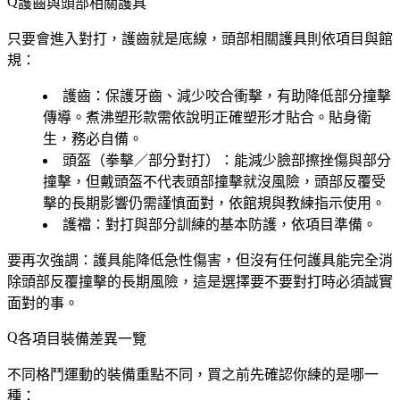
護齒與頭部相關護具
只要會進入對打，護齒就是底線，頭部相關護具則依項目與館
規：
護齒
：保護牙齒、減少咬合衝擊，有助降低部分撞擊
傳導。煮沸塑形款需依說明正確塑形才貼合。貼身衛
生，務必自備。
頭盔（拳擊／部分對打）
：能減少臉部擦挫傷與部分
撞擊，但
戴頭盔不代表頭部撞擊就沒風險
，頭部反覆受
擊的長期影響仍需謹慎面對，依館規與教練指示使用。
護襠
：對打與部分訓練的基本防護，依項目準備。
要再次強調：護具能降低急性傷害，但
沒有任何護具能完全消
除頭部反覆撞擊的長期風險
，這是選擇要不要對打時必須誠實
面對的事。
各項目裝備差異一覽
不同格鬥運動的裝備重點不同，買之前先確認你練的是哪一
種：