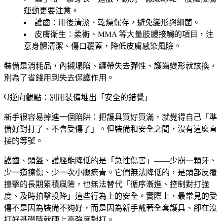
運動更要注意。
護齒
：用後清潔、乾燥保存，避免變形與細菌。
皮膚衛生
：柔術、MMA 等大量肢體接觸的項目，注
意身體清潔、傷口覆蓋，降低皮膚感染風險。
裝備是消耗品，內襯塌陷、纏帶失去彈性、護齒變形就該換，
別為了省錢用到失去保護作用。
逆向觀點：別用裝備堆出「安全的錯覺」
新手很容易掉進一個陷阱：把護具買好買滿，就覺得自己「準
備好對打了、不會受傷了」。但裝備和安全之間，沒有這麼直
接的等號。
護齒、頭盔、護脛能降低的是「急性傷害」——少崩一顆牙、
少一道擦傷、少一次小腿瘀青。它們無法降低的，是頭部反覆
撞擊的長期累積風險，也無法替代「循序漸進、控制對打強
度、及時拍擊投降」這些行為上的安全。實際上，最常見的受
傷不是因為裝備不夠好，而是因為新手戴著全套護具、卻在沒
打好基礎時就硬上高強度對打。