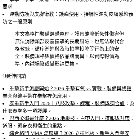
要求
運動防護與皮膚衛教：護齒使用、接觸性運動皮膚感染預
防之一般原則
本文為格鬥裝備選購整理，護具能降低急性傷害但
無法消除頭部反覆撞擊的長期風險，也無法取代合
格教練、循序漸進與及時拍擊投降等行為上的安
全。裝備規格與價格依品牌而異，以實際報價為
準，內襯塌陷或變形請更換。
延伸閱讀
拳擊新手怎麼開始？2026 拳擊有氧 vs 實戰、裝備與找館
：
拳套與纏手帶在拳擊裡怎麼用。
泰拳新手入門 2026｜八肢攻擊、課程、裝備與適合誰
：為
什麼泰拳多一項護脛。
巴西柔術是什麼？2026 地板技、白帶入門、道服與升帶
：
道服、緊身衣與衛生的重點。
綜合格鬥 MMA 怎麼練？2026 立技地板、新手入門與安