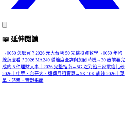
📖
延伸閱讀
→
0050 怎麼買？2026 元大台灣 50 完整投資教學
→
0050 年均
線怎麼看？2026 MA240 偏離度查詢與加碼時機
→
30 歲前要完
成的 5 件理財大事｜2026 完整指南
→
5G 吃到飽三家電信比較
2026｜中華、台哥大、遠傳月租實算
→
5K 10K 訓練 2026｜菜
單、時程、實戰指南