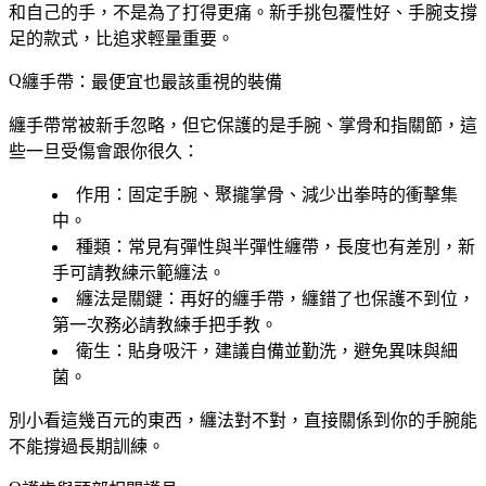
和自己的手
，不是為了打得更痛。新手挑包覆性好、手腕支撐
足的款式，比追求輕量重要。
纏手帶：最便宜也最該重視的裝備
纏手帶常被新手忽略，但它保護的是手腕、掌骨和指關節，這
些一旦受傷會跟你很久：
作用
：固定手腕、聚攏掌骨、減少出拳時的衝擊集
中。
種類
：常見有彈性與半彈性纏帶，長度也有差別，新
手可請教練示範纏法。
纏法是關鍵
：再好的纏手帶，纏錯了也保護不到位，
第一次務必請教練手把手教。
衛生
：貼身吸汗，建議自備並勤洗，避免異味與細
菌。
別小看這幾百元的東西，纏法對不對，直接關係到你的手腕能
不能撐過長期訓練。