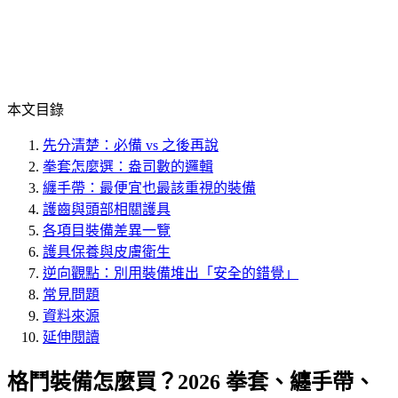
本文目錄
先分清楚：必備 vs 之後再說
拳套怎麼選：盎司數的邏輯
纏手帶：最便宜也最該重視的裝備
護齒與頭部相關護具
各項目裝備差異一覽
護具保養與皮膚衛生
逆向觀點：別用裝備堆出「安全的錯覺」
常見問題
資料來源
延伸閱讀
格鬥裝備怎麼買？2026 拳套、纏手帶、