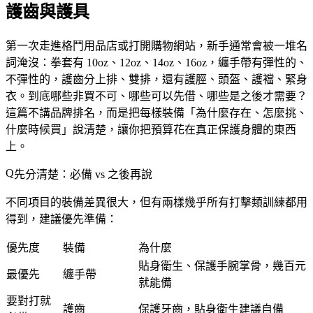
護齒與護具
第一次走進格鬥用品店或打開購物網站，新手通常會被一堆名
詞淹沒：拳套有 10oz、12oz、14oz、16oz，纏手帶有彈性的、
不彈性的，護齒分上排、雙排，還有護脛、頭盔、護襠、緊身
衣。到底哪些非買不可、哪些可以先借、哪些是之後才需要？
這篇不講品牌排名，而是把每樣裝備「為什麼存在、怎麼挑、
什麼時候買」說清楚，讓你把預算花在真正保護身體的東西
上。
先分清楚：必備 vs 之後再說
不同項目的裝備差異很大，但有兩樣幾乎所有打擊類訓練都用
得到，建議優先準備：
優先度
裝備
為什麼
貼身衛生、保護手腕掌骨，幾百元
最優先
纏手帶
就能備
要對打就
護齒
保護牙齒，貼身衛生建議自備