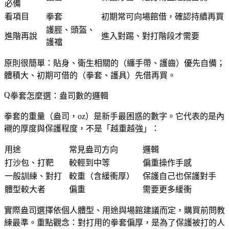
必備
看項目
拳套
初期常可向場館借，確認持續再買
護脛、頭盔、
進階再說
進入對踢、對打階段才需要
護襠
原則很簡單：
貼身、衛生相關的（纏手帶、護齒）優先自備；
體積大、初期可借的（拳套、護具）先借再買。
拳套怎麼選：盎司數的邏輯
拳套的重量（盎司，oz）是新手最困惑的數字。它代表的是內
襯的厚度與保護程度，不是「越重越強」：
用途
常見盎司方向
邏輯
打沙包、打靶
較輕到中等
偏重操作手感
一般訓練、對打
較重（含緩衝厚）
保護自己也保護對手
體型較大者
偏重
需要更多緩衝
實際盎司選擇依個人體型、用途與場館建議而定，購買前問教
練最準。重點觀念：
對打用的拳套偏厚，是為了保護被打的人