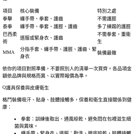
項目
核心裝備
特別之處
拳擊
纏手帶、拳套、護齒
不需護脛
泰拳
纏手帶、拳套、護脛、護齒
多了練踢的護脛
巴西柔
不需拳套，重衛
道服或緊身衣、護齒
術
生
分指手套、纏手帶、護脛、護齒、緊
MMA
裝備最雜
身衣
依你的項目對照準備，不要照別人的清單一次買齊。各品項金
額依品牌與規格而異、以實際報價為準。
護具保養與皮膚衛生
格鬥裝備吸汗、貼身、肢體接觸多，保養和衛生直接關係到健
康：
拳套
：訓練後取出、通風晾乾，避免悶在包裡滋生細
菌與異味。
纏手帶、緊身衣、道服
：勤洗、徹底晾乾，肢體接觸