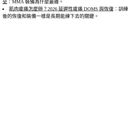
全
：MMA 裝備為什麼最雜。
肌肉痠痛怎麼辦？2026 延遲性痠痛 DOMS 與恢復
：訓練
後的恢復和裝備一樣是長期能練下去的關鍵。