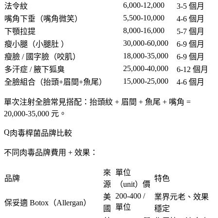
6,000-12,000
法令紋
3-5 個月
5,500-10,000
嘴角下垂（嘴角微笑）
4-6 個月
8,000-16,000
下顎拉提
5-7 個月
30,000-60,000
瘦小腿
（小腿肚 ）
6-9 個月
18,000-35,000
瘦臉 / 國字臉
（咬肌）
6-9 個月
25,000-40,000
多汗症 / 腋下狐臭
6-12 個月
15,000-25,000
全臉組合
（抬頭+眉間+魚尾）
4-6 個月
單次注射全臉常見搭配
：抬頭紋 + 眉間 + 魚尾 + 嘴角 =
20,000-35,000 元
。
肉毒桿菌品牌比較
不同肉毒品牌費用 + 效果：
來
單位
品牌
特色
源
（unit）價
200-400 /
美
業界元老
、效果
保妥適 Botox
（Allergan）
單位
國
穩定