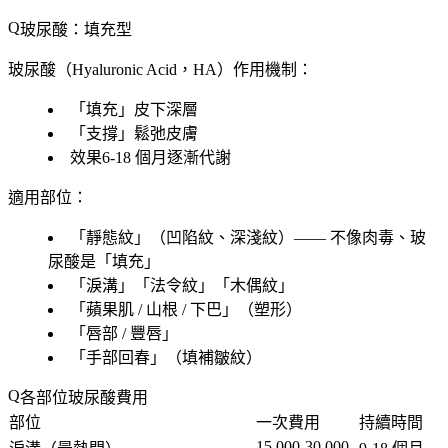
玻尿酸：填充型
玻尿酸
（Hyaluronic Acid，HA）
作用機制
：
「
填充
」皮下深層
「
支撐
」鬆弛皮膚
效果
6-18 個月
逐漸代謝
適用部位
：
「
靜態紋
」（凹陷紋、深淺紋）—— 不像肉毒、玻
尿酸是「
填充
」
「
淚溝
」「
法令紋
」「
木偶紋
」
「
蘋果肌 / 山根 / 下巴
」（塑形）
「
唇部 / 豐唇
」
「
手部回春
」（填補皺紋）
各部位玻尿酸費用
部位
一次費用
持續時間
15,000-30,000