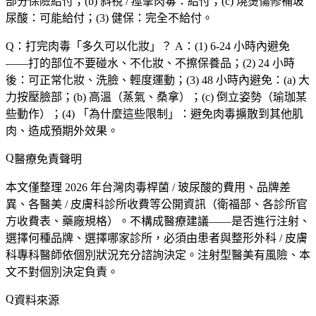
部分保險給付；(b)
斜視 / 痙攣
肉毒：給付；(c)
燒燙傷修補
玻
尿酸：可能給付；(3)
健保
：完全不給付。
Q：打完肉毒「
多久可以化妝
」？
A：(1)
6-24 小時內避免
——打的部位不要碰水、不化妝、不擦保養品；(2)
24 小時
後
：可正常化妝、洗臉、輕度運動；(3)
48 小時內避免
：(a) 大
力按壓臉部；(b) 高溫（蒸氣、桑拿）；(c) 倒立姿勢（瑜珈某
些動作）；(4) 「為什麼這些限制」：避免肉毒
擴散到其他肌
肉
、造成預期外效果。
醫療免責聲明
本文僅整理 2026 年台灣肉毒桿菌 / 玻尿酸的費用、品牌差
異、各醫美 / 皮膚科診所收費等公開資訊（衛福部、各診所官
方收費表、藥廠規格）。
不構成醫療建議
——是否進行注射、
選擇何種品牌、選擇哪家診所，必須由患者與整形外科 / 皮膚
科專科醫師依個別狀況充分諮詢決定。注射型醫美有風險、本
文不對個別決定負責。
資料來源