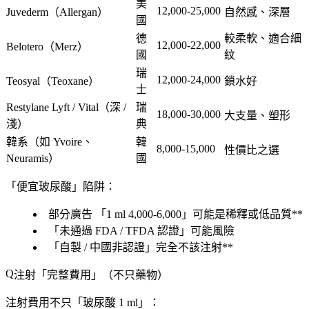
美
12,000-25,000
Juvederm
（Allergan）
自然感、深層
國
德
較柔軟
、適合細
12,000-22,000
Belotero
（Merz）
國
紋
瑞
12,000-24,000
Teosyal
（Teoxane）
鎖水好
士
Restylane Lyft / Vital
（深 /
瑞
18,000-30,000
大支量、塑形
淺）
典
韓系
（如 Yvoire、
韓
8,000-15,000
性價比之選
Neuramis）
國
「便宜玻尿酸」陷阱：
部分廣告 「1 ml 4,000-6,000」可能是稀釋或低品質**
「
未通過 FDA / TFDA 認證
」可能風險
「自製 / 中國非認證」完全不該注射**
注射「
完整費用
」（不只藥物）
注射費用不只「
玻尿酸 1 ml
」：