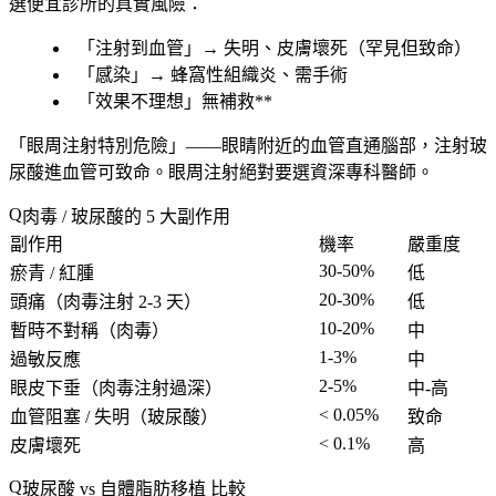
選便宜診所的真實風險
：
「
注射到血管
」→
失明、皮膚壞死
（罕見但致命）
「
感染
」→ 蜂窩性組織炎、需手術
「效果不理想」無補救**
「眼周注射特別危險」——眼睛附近的血管直通腦部，
注射玻
尿酸進血管可致命
。
眼周注射絕對要選資深專科醫師
。
肉毒 / 玻尿酸的 5 大副作用
副作用
機率
嚴重度
30-50%
瘀青 / 紅腫
低
20-30%
頭痛
（肉毒注射 2-3 天）
低
10-20%
暫時不對稱
（肉毒）
中
1-3%
過敏反應
中
2-5%
眼皮下垂
（肉毒注射過深）
中-高
< 0.05%
血管阻塞 / 失明
（玻尿酸）
致命
< 0.1%
皮膚壞死
高
玻尿酸 vs 自體脂肪移植 比較