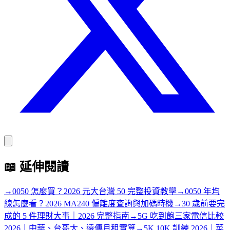
📖
延伸閱讀
→
0050 怎麼買？2026 元大台灣 50 完整投資教學
→
0050 年均
線怎麼看？2026 MA240 偏離度查詢與加碼時機
→
30 歲前要完
成的 5 件理財大事｜2026 完整指南
→
5G 吃到飽三家電信比較
2026｜中華、台哥大、遠傳月租實算
→
5K 10K 訓練 2026｜菜