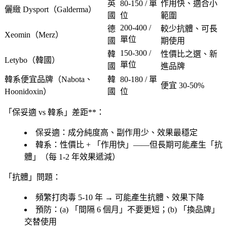
英
80-150 / 單
作用快
、適合小
儷緻 Dysport
（Galderma）
國
位
範圍
200-400 /
德
較少抗體
、可長
Xeomin
（Merz）
單位
國
期使用
150-300 /
韓
性價比之選、新
Letybo
（韓國）
單位
國
進品牌
韓系便宜品牌
（Nabota、
韓
80-180 / 單
便宜 30-50%
Hoonidoxin）
國
位
「保妥適 vs 韓系」差距**：
保妥適：成分純度高、副作用少、效果
最穩定
韓系：性價比 + 「
作用快
」——但長期可能產生「
抗
體
」（每 1-2 年效果遞減）
「抗體」問題：
頻繁打肉毒 5-10 年
→ 可能產生抗體、效果下降
預防
：(a) 「
間隔 6 個月
」不要更短；(b) 「
換品牌
」
交替使用