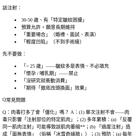
該注射
：
30-50 歲、有「
特定皺紋困擾
」
預算允許 + 願意長期維持
「
重要場合
」（婚禮、面試、表演）
「
輕度凹陷
」（不到手術級）
先不要做
：
「
< 25 歲
」——皺紋多是表情、不必填充
「
懷孕 / 哺乳期
」——禁止
「
沒研究就衝動消費
」
「
期待「
徹底改頭換面
」效果」
常見問題
Q：肉毒打多了會「
僵化
」嗎？
A：(1)
單次注射不會
——肉
毒只影響「注射部位的特定肌肉」；(2)
多年累積
：(a) 「反覆
同一肌肉注射」可能導致該肌肉萎縮**；(b) 「過度注射」造
成「面無表情」（俗稱「冰雪奇緣臉」）；(3)
預防
：(a)
每年