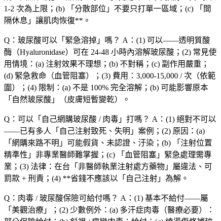
1-2 次
為上限；(b) 「分散部位」不要只打單一區域；(c) 「間
隔休息」讓肌肉恢復**。
Q：玻尿酸可以「
緊急溶掉
」嗎？
A：(1)
可以
——透明質酸
酶（Hyaluronidase）可在 24-48 小時內溶解玻尿酸；(2)
常見使
用情境
：(a) 注射效果不理想；(b) 不對稱；(c) 副作用嚴重；
(d)
緊急救命
（血管阻塞）；(3)
費用
：3,000-15,000 / 次（依範
圍）；(4)
限制
：(a)
不是 100% 完全溶解
；(b) 可能影響原本
「
自然玻尿酸
」（皮膚短暫變乾）。
Q：可以「
自己網購玻尿酸 / 肉毒
」打嗎？
A：(1)
絕對不可以
——已有多人「自己注射致死、失明」案例；(2)
原因
：(a)
「網購來路不明」可能假貨、未認證、汙染；(b) 「注射位置
精準性」非專業醫師難掌握；(c) 「血管阻塞」緊急處理需專
業；(3)
法律
：在台「非醫師執業注射處方藥物」屬違法、可
罰款 + 刑責；(4) **省錢不應該以「自己注射」為解。
Q：肉毒 / 玻尿酸保險可給付嗎？
A：(1)
基本不給付
——屬
「
美觀治療
」；(2)
少數例外
：(a)
多汗症肉毒
（醫療必要）：