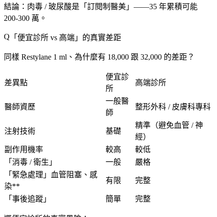
結論
：肉毒 / 玻尿酸是「
訂閱制醫美
」——35 年累積可能
200-300 萬
。
「
便宜診所 vs 高端
」的真實差距
同樣 Restylane 1 ml、為什麼有 18,000 跟 32,000 的差距？
便宜診
差異點
高端診所
所
一般醫
醫師資歷
整形外科 / 皮膚科專科
師
精準（
避免血管 / 神
注射技術
基礎
經
）
副作用機率
較高
較低
「
消毒 / 衛生
」
一般
嚴格
「緊急處理」血管阻塞、感
有限
完整
染**
「
事後追蹤
」
簡單
完整