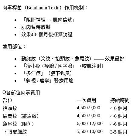
肉毒桿菌
（Botulinum Toxin）
作用機制
：
「
阻斷神經 → 肌肉信號
」
肌肉暫時放鬆
效果
4-6 個月後
逐漸消退
適用部位
：
動態紋
（笑紋、抬頭紋、魚尾紋）——
效果最好
「
瘦小腿 / 瘦臉 / 國字臉
」（咬肌注射）
「
多汗症
」（腋下狐臭）
「
斜視 / 痙攣
」醫療用途
各部位肉毒費用
部位
一次費用
持續時間
4,500-9,000
抬頭紋
4-6 個月
4,500-9,000
眉間紋（皺眉紋）
4-6 個月
6,000-12,000
魚尾紋
（眼角）
4-6 個月
5,500-10,000
下眼皮細紋
3-5 個月