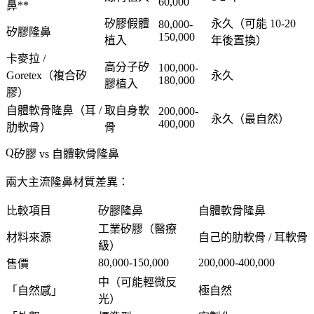
60,000
鼻**
矽膠假體
永久
（可能 10-20
80,000-
矽膠隆鼻
150,000
植入
年後置換）
卡麥拉 /
高分子矽
100,000-
Goretex
（複合矽
永久
180,000
膠植入
膠）
自體軟骨隆鼻
（耳 /
取自身軟
200,000-
永久（最自然）
400,000
肋軟骨）
骨
矽膠 vs 自體軟骨隆鼻
兩大主流隆鼻材質差異：
比較項目
矽膠隆鼻
自體軟骨隆鼻
工業矽膠（醫療
材料來源
自己的肋軟骨 / 耳軟骨
級）
80,000-150,000
200,000-400,000
售價
中（可能輕微反
「
自然感
」
極自然
光）