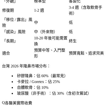
「
外觀
」
標準型
客製化
3-4 週
（含取軟骨手
修復期
1-2 週
術）
「
移位 / 露出
」風
中
低
險
「
感染
」風險
中（外來物）
低
10-20 年後可能需置
「
長期
」
終生
換
預算中等、入門
整
適合
預算寬鬆、追求完美
形
台灣 2026 年隆鼻市場分布
：
矽膠隆鼻：佔 60%（最常見）
卡麥拉 / Goretex：佔 25%
自體軟骨：佔 10%
玻尿酸（非手術）：佔 30%（含初次嘗試）
各醫美實際收費