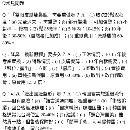
常見問題
Q：「
雙眼皮縫雙鬆脫
」需要重做嗎？
A：(1)
取決於鬆脫程
度
：(a)
完全消失
→ 需重縫；(b)
部分變淺
→ 可加強縫；(c)
不
對稱
→ 修補；(2)
鬆脫機率
：(a)
5 年內
：10-15%；(b)
10 年
後
：30-50%（自然老化加成）；(3)
重縫費用
：原縫雙的 60-
80%。
Q：隆鼻「
換新假體
」要多久？
A：(1)
正常情況
：10-15 年後
考慮置換；(2)
特殊情況
：(a)
皮膚變薄
：5-10 年內就需要；(b)
「
移位 / 露出
」：立即；(c) 「
感染
」：立即取出；(3)
置換費
用
：(a)
單純換新假體
：原費用 60-80%；(b)
取出 + 改自體軟
骨
：原費用 1.5-2 倍。
Q：可以「
邊出國邊整形
」嗎？
A：(1)
韓國醫美旅遊
很流行
——但有風險：(a) 「語言溝通問題」極重要**；(b) 「術後追
蹤」回台後無法處理；(c) 「醫療糾紛」處理困難；(d)
韓國價
格
通常
比台灣便宜 20-40%
；(2)
建議
：(a) 「選台灣醫美」雖
然貴一點、但
售後保障好
；(b) 「簡單手術」可考慮韓國；(c)
「複雜手術」留台灣**。