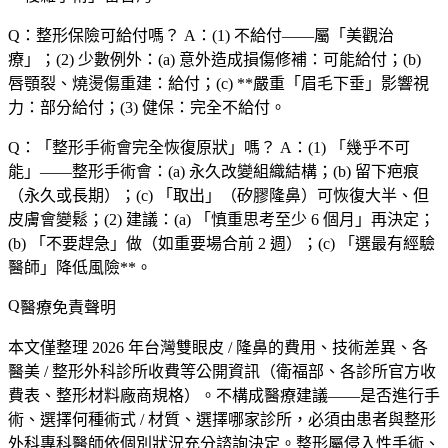
Q：整形保險可給付嗎？
A：(1)
不給付
——屬「美觀治
療」；(2)
少數例外
：(a)
意外造成損傷
修補：可能給付；(b)
唇顎裂、燒燙傷
重建：給付；(c) **嚴重「眉毛下垂」影響視
力：部分給付；(3)
健保
：完全不給付。
Q：「整形手術會完全恢復原狀」嗎？
A：(1) 「幾乎不可
能」——整形手術會：(a)
永久改變組織結構
；(b)
留下疤痕
（永久或長期）；(c) 「取出」（矽膠隆鼻）可恢復大半、但
皮膚會變鬆
；(2)
建議
：(a) 「慎重思考至少 6 個月」再決定；
(b) 「不要趕急」做（如重要場合前 2 週）；(c) 「選最有經驗
醫師」降低風險**。
醫療免責聲明
本文僅整理 2026 年台灣雙眼皮 / 隆鼻的費用、技術差異、各
醫美 / 整形外科診所收費等公開資訊（衛福部、各診所官方收
費表、整形材料廠商規格）。
不構成醫療建議
——是否進行手
術、選擇何種術式 / 材質、選擇哪家診所，必須由患者與整形
外科專科醫師依個別狀況充分諮詢決定。整形屬侵入性手術、