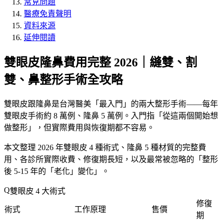
常見問題
醫療免責聲明
資料來源
延伸閱讀
雙眼皮隆鼻費用完整 2026｜縫雙、割
雙、鼻整形手術全攻略
雙眼皮跟隆鼻是台灣醫美「
最入門
」的兩大整形手術——每年
雙眼皮手術約 8 萬例、隆鼻 5 萬例。
入門
指「
從這兩個開始想
做整形
」，但實際費用與恢復期都不容易。
本文整理 2026 年雙眼皮 4 種術式、隆鼻 5 種材質的完整費
用、各診所實際收費、修復期長短，以及最常被忽略的「
整形
後 5-15 年的「
老化
」變化
」。
雙眼皮 4 大術式
修復
術式
工作原理
售價
期