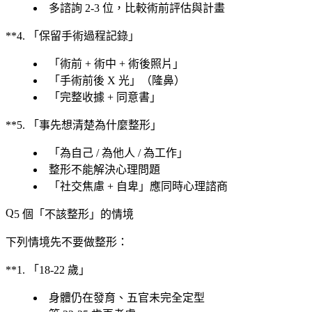
多諮詢 2-3 位
，比較術前評估與計畫
**4. 「保留手術過程記錄」
「術前 + 術中 + 術後照片」
「
手術前後 X 光
」（隆鼻）
「
完整收據 + 同意書
」
**5. 「事先想清楚為什麼整形」
「
為自己 / 為他人 / 為工作
」
整形不能解決心理問題
「
社交焦慮 + 自卑
」應同時心理諮商
5 個「
不該整形
」的情境
下列情境
先不要做
整形：
**1. 「18-22 歲」
身體仍在發育、五官未完全定型