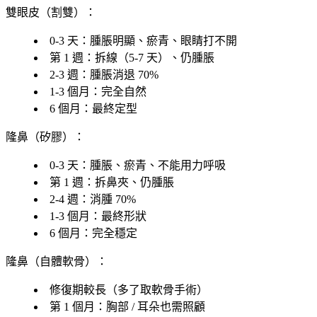
雙眼皮（割雙）
：
0-3 天
：腫脹明顯、瘀青、眼睛打不開
第 1 週
：拆線（5-7 天）、仍腫脹
2-3 週
：腫脹消退 70%
1-3 個月
：完全自然
6 個月
：最終定型
隆鼻（矽膠）
：
0-3 天
：腫脹、瘀青、不能用力呼吸
第 1 週
：拆鼻夾、仍腫脹
2-4 週
：消腫 70%
1-3 個月
：最終形狀
6 個月
：完全穩定
隆鼻（自體軟骨）
：
修復期較長
（多了取軟骨手術）
第 1 個月
：胸部 / 耳朵也需照顧