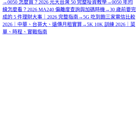
→
0050 怎麼買？2026 元大台灣 50 完整投資教學
→
0050 年均
線怎麼看？2026 MA240 偏離度查詢與加碼時機
→
30 歲前要完
成的 5 件理財大事｜2026 完整指南
→
5G 吃到飽三家電信比較
2026｜中華、台哥大、遠傳月租實算
→
5K 10K 訓練 2026｜菜
單、時程、實戰指南