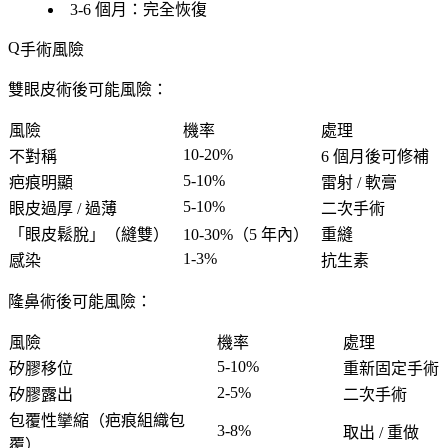
3-6 個月
：完全恢復
手術風險
雙眼皮術後可能風險
：
風險
機率
處理
10-20%
不對稱
6 個月後可修補
5-10%
疤痕明顯
雷射 / 軟膏
5-10%
眼皮過厚 / 過薄
二次手術
「眼皮鬆脫」（縫雙）
10-30%（5 年內）
重縫
1-3%
感染
抗生素
隆鼻術後可能風險
：
風險
機率
處理
5-10%
矽膠移位
重新固定手術
2-5%
矽膠露出
二次手術
包覆性攣縮
（疤痕組織包
3-8%
取出 / 重做
覆）