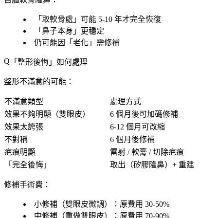
「
取軟骨處
」可能 5-10 年才完全恢復
「
鼻子本身
」更穩定
仍可能因「
老化
」需修補
「
整形後悔
」如何處理
整形不滿意的可能：
不滿意類型
處理方式
效果不夠明顯
（雙眼皮）
6 個月後可加碼修補
效果太誇張
6-12 個月可改縮
不對稱
6 個月後修補
疤痕明顯
雷射 / 軟膏 / 切除疤痕
「完全後悔」
取出（矽膠隆鼻）+ 重建
修補手術費
：
小修補
（雙眼皮微調）：原費用 30-50%
中修補
（重做雙眼皮）：原費用 70-90%