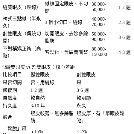
縫線固定眼皮、不切
30,000-
縫雙眼皮
（埋線）
1-2 週
50,000
開
韓式三點縫
（半永
40,000-
3 個小切口 + 縫線
2-3 週
70,000
久）
割雙眼皮
（傳統切
切開眼皮、去除多餘
50,000-
3-6 週
90,000
開）
脂肪
不對稱矯正術
（高
80,000-
客製化、含眉間調整
4-8 週
150,000
階）
縫雙眼皮 vs 割雙眼皮：核心差距
比較項目
縫雙眼皮
割雙眼皮
是否切開
否、用縫線
是
修復期
1-2 週
3-6 週
自然度
較自然
較明顯
持久度
3-10 年
永久
眼皮較薄、無多餘脂
眼皮厚、有「
單眼皮鬆
適合
肪
弛
」
「
鬆脫
」風
5-15%
< 2%