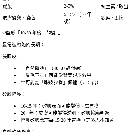
2-5%
感染
抗生素 / 取出
5-15%（10 年
皮膚變薄、變色
觀察 / 更換
後）
整形「
10-30 年後
」的變化
最常被忽略的長期：
雙眼皮
：
「
自然鬆弛
」（40-50 歲開始）
「
眉毛下垂
」可能影響雙眼皮效果
**可能需「眼皮拉提」修補（5-15 萬）
矽膠隆鼻
：
10-15 年
：矽膠表面可能變薄、需置換
20+ 年
：皮膚可能變得透明、矽膠輪廓明顯
隆鼻矽膠應該每 15-20 年置換
（許多人不知道）
自體軟骨隆鼻
：