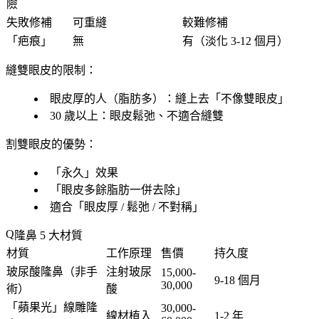
險
失敗修補
可重縫
較難修補
「
疤痕
」
無
有（淡化 3-12 個月）
縫雙眼皮的限制
：
眼皮厚的人
（脂肪多）：縫上去「
不像雙眼皮
」
30 歲以上
：眼皮鬆弛、不適合縫雙
割雙眼皮的優勢
：
「
永久
」效果
「
眼皮多餘脂肪一併去除
」
適合「
眼皮厚 / 鬆弛 / 不對稱
」
隆鼻 5 大材質
材質
工作原理
售價
持久度
玻尿酸隆鼻
（非手
注射玻尿
15,000-
9-18 個月
30,000
術）
酸
「蘋果光」線雕隆
30,000-
線材植入
1-2 年