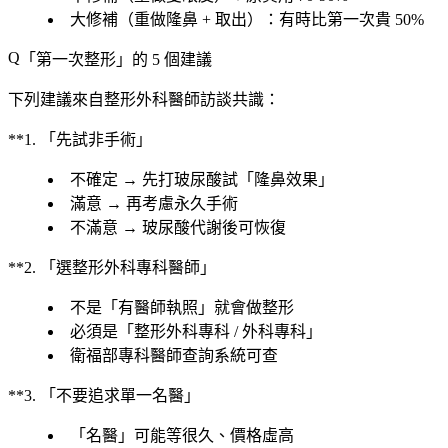
大修補
（重做隆鼻 + 取出）：
有時比第一次貴 50%
「第一次整形」的 5 個建議
下列建議來自整形外科醫師訪談共識：
**1. 「先試非手術」
不確定
→ 先打玻尿酸試「
隆鼻效果
」
滿意
→ 再考慮永久手術
不滿意
→ 玻尿酸代謝後可恢復
**2. 「選整形外科專科醫師」
不是「
有醫師執照
」就會做整形
必須是「
整形外科專科 / 外科專科
」
衛福部專科醫師查詢系統可查
**3. 「不要追求單一名醫」
「
名醫
」可能等很久、價格虛高