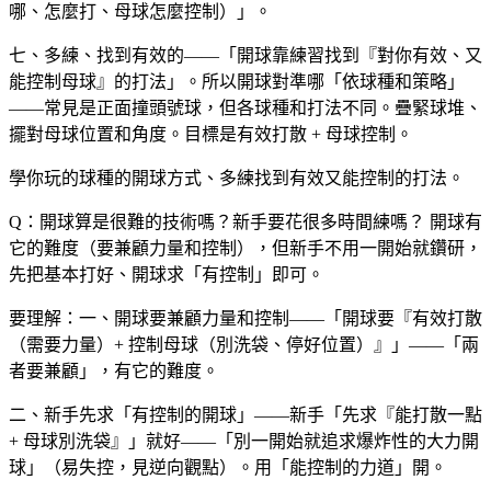
哪、怎麼打、母球怎麼控制）」。
七、多練、找到有效的——「開球靠練習找到『對你有效、又
能控制母球』的打法」。所以開球對準哪「依球種和策略」
——常見是正面撞頭號球，但各球種和打法不同。疊緊球堆、
擺對母球位置和角度。目標是有效打散 + 母球控制。
學你玩的球種的開球方式、多練找到有效又能控制的打法。
Q：開球算是很難的技術嗎？新手要花很多時間練嗎？
開球有
它的難度（要兼顧力量和控制），但新手不用一開始就鑽研，
先把基本打好、開球求「有控制」即可。
要理解：一、開球要兼顧力量和控制——「開球要『有效打散
（需要力量）+ 控制母球（別洗袋、停好位置）』」——「兩
者要兼顧」，有它的難度。
二、新手先求「有控制的開球」——新手「先求『能打散一點
+ 母球別洗袋』」就好——「別一開始就追求爆炸性的大力開
球」（易失控，見逆向觀點）。用「能控制的力道」開。