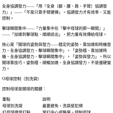
全身協調發力——「用『全身（腳、腰、肩、手臂）協調發
力』」——「不是只靠手臂硬揮」。協調發力才有效率、又能
控制。
擊球瞬間集中——「力量集中在『擊中母球的那一瞬間』」
——「加速到擊球點、順順送出」，把力量有效傳給母球。
核心是「開球的姿勢與發力——穩定的姿勢、靠加速和時機發
力、全身協調發力、擊球瞬間集中」。「姿勢穩、靠加速時
機、全身協調發力、擊球瞬間集中」。「姿勢與發力」。所以
開球靠技巧。姿勢穩、順暢加速、全身協調發力，不是僵硬蠻
力。
母球控制（別洗袋）
控制母球是開球的關鍵：
重點
說明
母球別洗袋
最要避免，洗袋是犯規
打母球適當打點
常打中心或略偏，控制母球