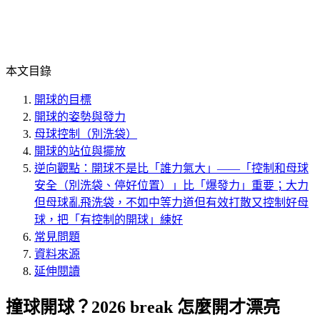
本文目錄
開球的目標
開球的姿勢與發力
母球控制（別洗袋）
開球的站位與擺放
逆向觀點：開球不是比「誰力氣大」——「控制和母球
安全（別洗袋、停好位置）」比「爆發力」重要；大力
但母球亂飛洗袋，不如中等力道但有效打散又控制好母
球，把「有控制的開球」練好
常見問題
資料來源
延伸閱讀
撞球開球？2026 break 怎麼開才漂亮