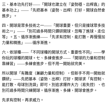
三、基本功先打好——「開球也建立在『姿勢穩、出桿直』的
基本功上」——「先把基本（姿勢、出桿）打好，開球自然會
進步」。
四、開球是眾多技術之一——「開球重要，但只是撞球眾多技
術之一」——「別花過多時間只鑽研開球，忽略了進球、走位
等」。五、循序漸進練——「先求有控制、能打散，再慢慢加
力量和精進」——循序漸進。
六、依球種——「不同球種的開球方式、重要性不同」——學
你玩的球種的開球。七、多練會進步——「開球的力量和控制
靠練習」——多練會進步，但不用一開始就完美。
所以開球「有難度（兼顧力量和控制），但新手不用一開始就
鑽研」——先把基本（姿勢、出桿）打好，開球求「有控制、
能打散、母球別洗袋」即可。別追求爆炸大力（易失控）、也
別花過多時間只練開球。循序漸進、多練，開球會進步。
先求有控制，再求威力。