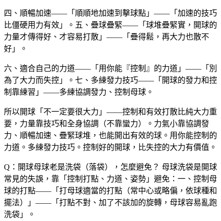
四、順暢加速——「順順地加速到擊球點」——「加速的技巧
比僵硬用力有效」。五、疊球疊緊——「球堆疊緊實，開球的
力量才傳得好、才容易打散」——「疊得鬆，再大力也散不
好」。
六、適合自己的力道——「用你能『控制』的力道」——「別
為了大力而失控」。七、多練發力技巧——「開球的發力和控
制靠練習」——多練協調發力、控制母球。
所以開球「不一定要很大力」——控制和有效打散比純大力重
要，力量靠技巧和全身協調（不靠蠻力）。力氣小靠協調發
力、順暢加速、疊緊球堆，也能開出有效的球。用你能控制的
力道。多練發力技巧。控制好的開球，比失控的大力有價值。
Q：開球母球老是洗袋（落袋），怎麼避免？
母球洗袋是開球
常見的失誤，靠「控制打點、力道、姿勢」避免：一、控制母
球的打點——「打母球適當的打點（常中心或略偏，依球種和
擺法）」——「打點不對、加了不該加的旋轉，母球容易亂跑
洗袋」。