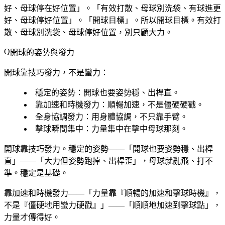
好、母球停在好位置」。「有效打散、母球別洗袋、有球進更
好、母球停好位置」。「開球目標」。所以開球目標。有效打
散、母球別洗袋、母球停好位置，別只顧大力。
開球的姿勢與發力
開球靠技巧發力，不是蠻力：
穩定的姿勢
：開球也要姿勢穩、出桿直。
靠加速和時機發力
：順暢加速，不是僵硬硬戳。
全身協調發力
：用身體協調，不只靠手臂。
擊球瞬間集中
：力量集中在擊中母球那刻。
開球靠技巧發力。穩定的姿勢——「開球也要姿勢穩、出桿
直」——「大力但姿勢跑掉、出桿歪」，母球就亂飛、打不
準。穩定是基礎。
靠加速和時機發力——「力量靠『順暢的加速和擊球時機』，
不是『僵硬地用蠻力硬戳』」——「順順地加速到擊球點」，
力量才傳得好。