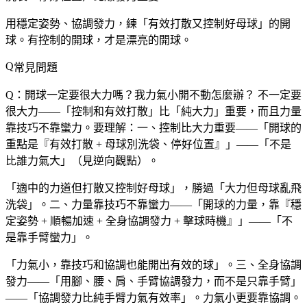
用穩定姿勢、協調發力，練「有效打散又控制好母球」的開
球。有控制的開球，才是漂亮的開球。
常見問題
Q：開球一定要很大力嗎？我力氣小開不動怎麼辦？
不一定要
很大力——「控制和有效打散」比「純大力」重要，而且力量
靠技巧不靠蠻力。要理解：一、控制比大力重要——「開球的
重點是『有效打散 + 母球別洗袋、停好位置』」——「不是
比誰力氣大」（見逆向觀點）。
「適中的力道但打散又控制好母球」，勝過「大力但母球亂飛
洗袋」。二、力量靠技巧不靠蠻力——「開球的力量，靠『穩
定姿勢 + 順暢加速 + 全身協調發力 + 擊球時機』」——「不
是靠手臂蠻力」。
「力氣小，靠技巧和協調也能開出有效的球」。三、全身協調
發力——「用腳、腰、肩、手臂協調發力，而不是只靠手臂」
——「協調發力比純手臂力氣有效率」。力氣小更要靠協調。