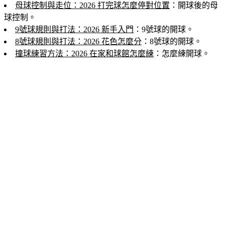
母球控制與走位：2026 打完球怎麼停對位置
：開球後的母
球控制。
9號球規則與打法：2026 新手入門
：9號球的開球。
8號球規則與打法：2026 花色怎麼分
：8號球的開球。
撞球練習方法：2026 在家和球館怎麼練
：怎麼練開球。