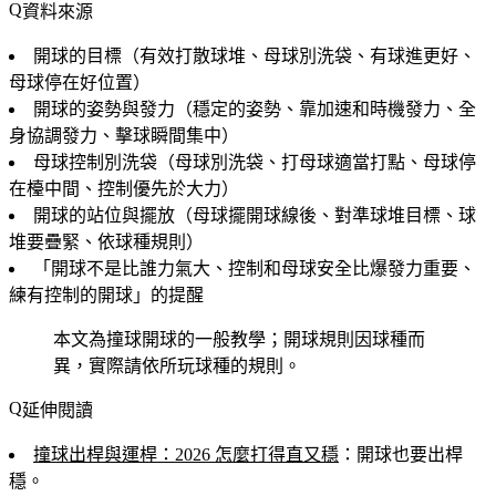
資料來源
開球的目標（有效打散球堆、母球別洗袋、有球進更好、
母球停在好位置）
開球的姿勢與發力（穩定的姿勢、靠加速和時機發力、全
身協調發力、擊球瞬間集中）
母球控制別洗袋（母球別洗袋、打母球適當打點、母球停
在檯中間、控制優先於大力）
開球的站位與擺放（母球擺開球線後、對準球堆目標、球
堆要疊緊、依球種規則）
「開球不是比誰力氣大、控制和母球安全比爆發力重要、
練有控制的開球」的提醒
本文為撞球開球的一般教學；開球規則因球種而
異，實際請依所玩球種的規則。
延伸閱讀
撞球出桿與運桿：2026 怎麼打得直又穩
：開球也要出桿
穩。