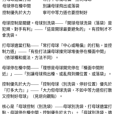
母球停在檯中間
別讓母球飛出或落袋
控制優先於大力
寧可中等力道也要控制好
母球控制是關鍵。母球別洗袋——「開球母球洗袋（落袋）是
犯規、對手有利」——「這是開球最要避免的」。有控制才不
會洗袋。
打母球適當打點——「常打母球『中心或略偏』的打點，並控
制力道」——「有些打法讓母球撞完球堆後停在檯面中間」
（依球種和擺法，方法不同）。
母球停在檯中間——「理想是母球開完停在『檯面中間附
近』」——「別讓母球飛出檯、或亂飛到爛位置、或落袋」。
控制優先於大力——「控制母球（別洗袋、停好位置）優先於
『打多大力』」——「大力但母球洗袋，不如中等力道但打散
又控制好母球」（見逆向觀點）。
核心是「母球控制（別洗袋）——母球別洗袋、打母球適當打
點、母球停在檯中間、控制優先於大力」。「母球別洗袋、適