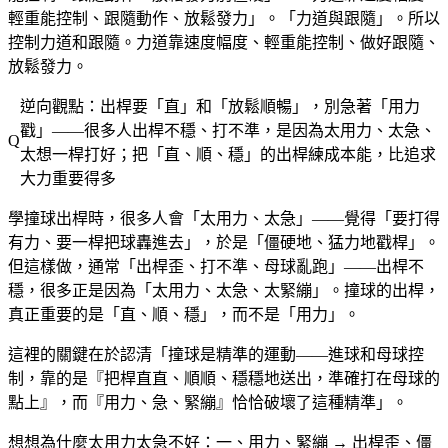
輕重能控制、跟隨動作、放鬆發力」。「力道與跟隨」。所以
控制力道和跟隨。力道靠速度幅度、輕重能控制、做好跟隨、
放鬆發力。
逆向觀點：出桿要「直」和「放鬆順暢」，別急著「用力
戳」——很多人出桿不穩、打不準，是因為太用力、太急、
太想一桿打好；把「直、順、穩」的出桿練成本能，比追求
大力重要得多
學撞球出桿時，很多人會「太用力、太急」——覺得「要打得
有力、要一桿把球轟進去」，於是「僵硬地、猛力地戳桿」。
但這樣做，通常「出桿歪、打不準、母球亂跑」——出桿不
穩，很多正是因為「太用力、太急、太緊繃」。撞球的出桿，
真正重要的是「直、順、穩」，而不是「用力」。
這裡的關鍵在於認清「撞球是精準的運動——進球和母球控
制，靠的是『把桿直直、順順、穩穩地送出，準確打在母球的
點上』，而『用力、急、緊繃』恰恰破壞了這種精準」。
想想為什麼太用力太急不好：一、用力、緊繃 → 出桿歪、僵