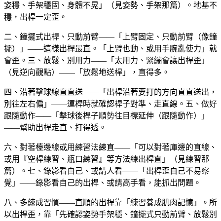
姿穩、手架穩固、身體不晃」（見姿勢、手架那篇）。地基不
穩，出桿一定歪。
二、鐘擺式出桿、只動前臂——「上臂固定、只動前臂（像鐘
擺）」——這樣出桿最直。「上臂也動、或用手腕亂使力」就
會歪。三、放鬆、別用力——「太用力、緊繃會讓出桿歪」
（見逆向觀點）——「放鬆地送桿」，直得多。
四、沿著擊球線直直送——「出桿沿著要打的方向直直送出，
別往左右偏」——運桿時就確認桿子對準、走直線。五、做好
跟隨動作——「擊球後桿子順勢往目標延伸（跟隨動作）」
——幫助出桿走直、打得透。
六、對著檯邊線或用練習法練直——「可以對著庫邊的直線、
或用『空桿練習、瓶口練習』等方法練出桿直」（見練習那
篇）。七、錄影看自己、或請人看——「出桿歪自己不易察
覺」——錄影看自己的出桿、或請高手看，能抓出問題。
八、多練成習慣——直順的出桿靠「練習養成肌肉記憶」。所
以出桿歪，靠「先確認姿勢手架穩、鐘擺式只動前臂、放鬆別