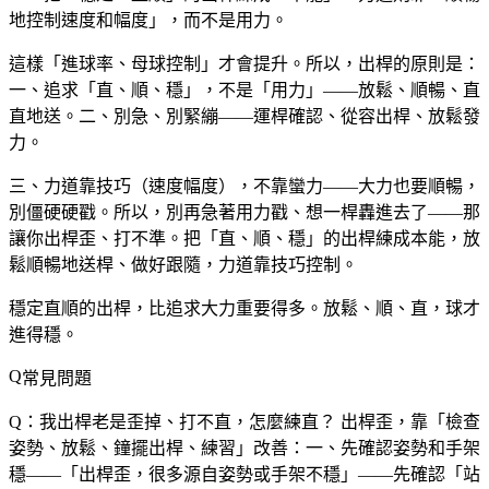
地控制速度和幅度」，而不是用力。
這樣「進球率、母球控制」才會提升。所以，出桿的原則是：
一、追求「直、順、穩」，不是「用力」——放鬆、順暢、直
直地送。二、別急、別緊繃——運桿確認、從容出桿、放鬆發
力。
三、力道靠技巧（速度幅度），不靠蠻力——大力也要順暢，
別僵硬硬戳。所以，別再急著用力戳、想一桿轟進去了——那
讓你出桿歪、打不準。把「直、順、穩」的出桿練成本能，放
鬆順暢地送桿、做好跟隨，力道靠技巧控制。
穩定直順的出桿，比追求大力重要得多。放鬆、順、直，球才
進得穩。
常見問題
Q：我出桿老是歪掉、打不直，怎麼練直？
出桿歪，靠「檢查
姿勢、放鬆、鐘擺出桿、練習」改善：一、先確認姿勢和手架
穩——「出桿歪，很多源自姿勢或手架不穩」——先確認「站