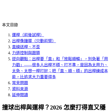
本文目錄
運桿（前後試桿）
出桿像鐘擺（只動前臂）
直線送桿、不歪
力道控制與跟隨
逆向觀點：出桿要「直」和「放鬆順暢」，別急著「用
力戳」——很多人出桿不穩、打不準，是因為太用力、
太急、太想一桿打好；把「直、順、穩」的出桿練成本
能，比追求大力重要得多
常見問題
資料來源
延伸閱讀
撞球出桿與運桿？2026 怎麼打得直又穩