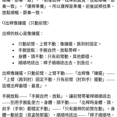
順暢、節奏一致」。「前後試桿、找準抓感覺、放鬆順暢、節
奏一致」。「運桿準備」。所以運桿是準備。前後試桿找準、
放鬆順暢、節奏一致。
出桿像鐘擺（只動前臂）
出桿的核心是像鐘擺：
只動前臂、上臂不動
：像鐘擺，肩到肘固定。
手腕放鬆
：手腕自然、放鬆帶桿。
身體、頭不動
：只有前臂動，其他都穩。
順順地送出
：桿子順順送出去，別急拉。
出桿像鐘擺。只動前臂、上臂不動——「出桿像「鐘擺」——
「上臂（肩到肘）固定不動，只有前臂（肘到手）擺動」——
這樣出桿最穩、最直」。
手腕放鬆——「手腕自然、放鬆」，讓前臂帶著桿順順送出
——別用手腕亂使力。身體、頭不動——「出桿時身體、頭、
前手（手架）都穩定不動」——「只有握桿的前臂在動」。身
體一動就歪（見姿勢那篇）。順順地送出——「桿子順順地、