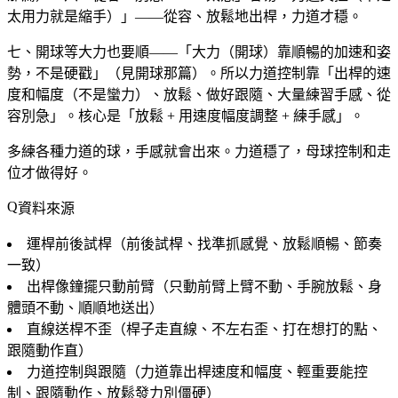
太用力就是縮手）」——從容、放鬆地出桿，力道才穩。
七、開球等大力也要順——「大力（開球）靠順暢的加速和姿
勢，不是硬戳」（見開球那篇）。所以力道控制靠「出桿的速
度和幅度（不是蠻力）、放鬆、做好跟隨、大量練習手感、從
容別急」。核心是「放鬆 + 用速度幅度調整 + 練手感」。
多練各種力道的球，手感就會出來。力道穩了，母球控制和走
位才做得好。
資料來源
運桿前後試桿（前後試桿、找準抓感覺、放鬆順暢、節奏
一致）
出桿像鐘擺只動前臂（只動前臂上臂不動、手腕放鬆、身
體頭不動、順順地送出）
直線送桿不歪（桿子走直線、不左右歪、打在想打的點、
跟隨動作直）
力道控制與跟隨（力道靠出桿速度和幅度、輕重要能控
制、跟隨動作、放鬆發力別僵硬）