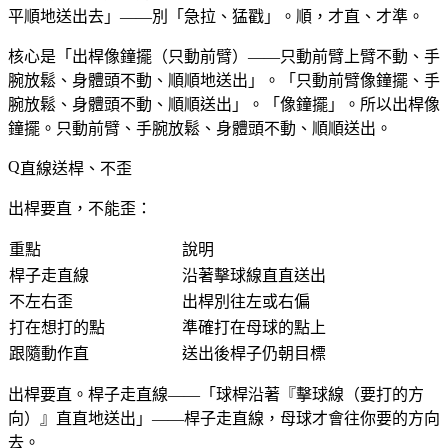
平順地送出去」——別「急拉、猛戳」。順，才直、才準。
核心是「出桿像鐘擺（只動前臂）——只動前臂上臂不動、手
腕放鬆、身體頭不動、順順地送出」。「只動前臂像鐘擺、手
腕放鬆、身體頭不動、順順送出」。「像鐘擺」。所以出桿像
鐘擺。只動前臂、手腕放鬆、身體頭不動、順順送出。
直線送桿、不歪
出桿要直，不能歪：
重點
說明
桿子走直線
沿著擊球線直直送出
不左右歪
出桿別往左或右偏
打在想打的點
準確打在母球的點上
跟隨動作直
送出後桿子仍朝目標
出桿要直。桿子走直線——「球桿沿著『擊球線（要打的方
向）』直直地送出」——桿子走直線，母球才會往你要的方向
去。