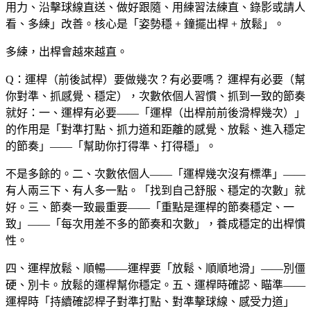
用力、沿擊球線直送、做好跟隨、用練習法練直、錄影或請人
看、多練」改善。核心是「姿勢穩 + 鐘擺出桿 + 放鬆」。
多練，出桿會越來越直。
Q：運桿（前後試桿）要做幾次？有必要嗎？
運桿有必要（幫
你對準、抓感覺、穩定），次數依個人習慣、抓到一致的節奏
就好：一、運桿有必要——「運桿（出桿前前後滑桿幾次）」
的作用是「對準打點、抓力道和距離的感覺、放鬆、進入穩定
的節奏」——「幫助你打得準、打得穩」。
不是多餘的。二、次數依個人——「運桿幾次沒有標準」——
有人兩三下、有人多一點。「找到自己舒服、穩定的次數」就
好。三、節奏一致最重要——「重點是運桿的節奏穩定、一
致」——「每次用差不多的節奏和次數」，養成穩定的出桿慣
性。
四、運桿放鬆、順暢——運桿要「放鬆、順順地滑」——別僵
硬、別卡。放鬆的運桿幫你穩定。五、運桿時確認、瞄準——
運桿時「持續確認桿子對準打點、對準擊球線、感受力道」