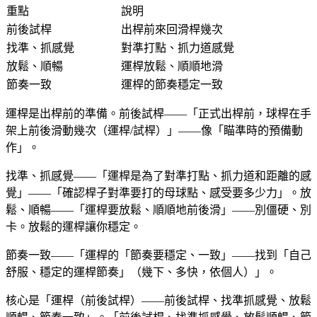
重點
說明
前後試桿
出桿前來回滑桿幾次
找準、抓感覺
對準打點、抓力道感覺
放鬆、順暢
運桿放鬆、順順地滑
節奏一致
運桿的節奏穩定一致
運桿是出桿前的準備。前後試桿——「正式出桿前，球桿在手
架上前後滑動幾次（運桿/試桿）」——像「瞄準時的預備動
作」。
找準、抓感覺——「運桿是為了對準打點、抓力道和距離的感
覺」——「確認桿子對準要打的母球點、感受要多少力」。放
鬆、順暢——「運桿要放鬆、順順地前後滑」——別僵硬、別
卡。放鬆的運桿讓你穩定。
節奏一致——「運桿的「節奏要穩定、一致」——找到「自己
舒服、穩定的運桿節奏」（幾下、多快，依個人）」。
核心是「運桿（前後試桿）——前後試桿、找準抓感覺、放鬆