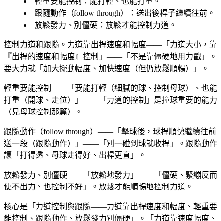
輕重要能控制
：能打輕、也能打重。
跟隨動作（follow through）
：送出後桿子繼續往前。
放鬆發力、別僵硬
：放鬆才能控制力道。
控制力道和跟隨。力道靠出桿速度和幅度——「力道大小，靠
『出桿的速度和幅度』控制」——「不是靠僵硬地用力戳」。
要大力就「加大擺動幅度、加快速度（但仍放鬆順暢）」。
輕重要能控制——「要能打輕（細膩的球、控制母球）、也能
打重（開球、走位）」——「力道的控制」是撞球重要的能力
（見母球控制那篇）。
跟隨動作（follow through）——「擊球後，球桿順勢繼續往前
送一段（跟隨動作）」——「別一碰到球就收桿」。跟隨動作
讓「打得透、母球走得好、出桿更直」。
放鬆發力、別僵硬——「放鬆地發力」——「僵硬、緊繃反而
使不出力、也控制不好」。放鬆才能順暢地控制力道。
核心是「力道控制與跟隨——力道靠出桿速度和幅度、輕重要
能控制、跟隨動作、放鬆發力別僵硬」。「力道靠速度幅度、