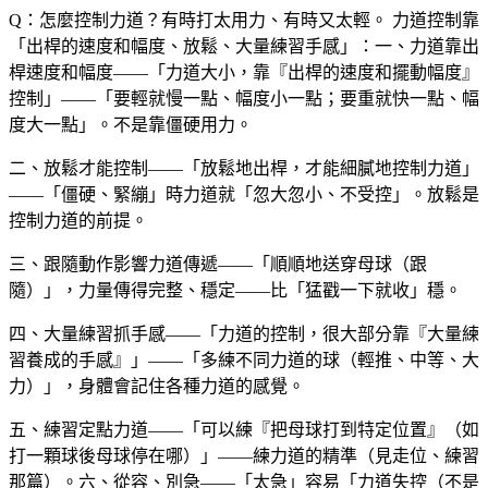
Q：怎麼控制力道？有時打太用力、有時又太輕。
力道控制靠
「出桿的速度和幅度、放鬆、大量練習手感」：一、力道靠出
桿速度和幅度——「力道大小，靠『出桿的速度和擺動幅度』
控制」——「要輕就慢一點、幅度小一點；要重就快一點、幅
度大一點」。不是靠僵硬用力。
二、放鬆才能控制——「放鬆地出桿，才能細膩地控制力道」
——「僵硬、緊繃」時力道就「忽大忽小、不受控」。放鬆是
控制力道的前提。
三、跟隨動作影響力道傳遞——「順順地送穿母球（跟
隨）」，力量傳得完整、穩定——比「猛戳一下就收」穩。
四、大量練習抓手感——「力道的控制，很大部分靠『大量練
習養成的手感』」——「多練不同力道的球（輕推、中等、大
力）」，身體會記住各種力道的感覺。
五、練習定點力道——「可以練『把母球打到特定位置』（如
打一顆球後母球停在哪）」——練力道的精準（見走位、練習
那篇）。六、從容、別急——「太急」容易「力道失控（不是