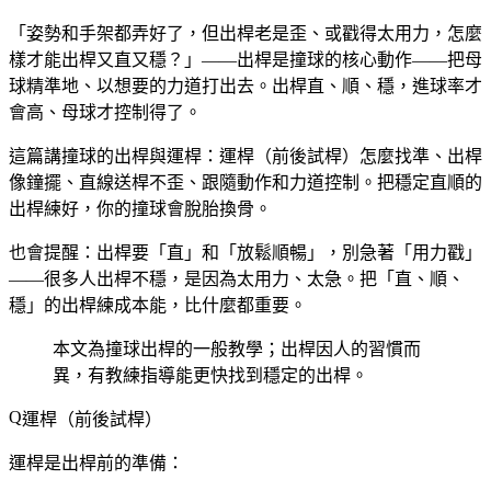
「姿勢和手架都弄好了，但出桿老是歪、或戳得太用力，怎麼
樣才能出桿又直又穩？」——出桿是撞球的核心動作——把母
球精準地、以想要的力道打出去。出桿直、順、穩，進球率才
會高、母球才控制得了。
這篇講撞球的出桿與運桿：運桿（前後試桿）怎麼找準、出桿
像鐘擺、直線送桿不歪、跟隨動作和力道控制。把穩定直順的
出桿練好，你的撞球會脫胎換骨。
也會提醒：出桿要「直」和「放鬆順暢」，別急著「用力戳」
——很多人出桿不穩，是因為太用力、太急。把「直、順、
穩」的出桿練成本能，比什麼都重要。
本文為撞球出桿的一般教學；出桿因人的習慣而
異，有教練指導能更快找到穩定的出桿。
運桿（前後試桿）
運桿是出桿前的準備：