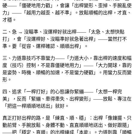
硬——「僵硬地用力戳」，會讓「出桿變形、歪掉、手腕亂使
力」——「越用力越歪、越不準」。放鬆順暢的出桿，才直、
才穩。
二、急 → 沒瞄準、沒運桿好就出桿——「太急、太想快點
打」，會「沒運桿好、沒瞄準好就急著出桿」——當然打不
準。要「從容、運桿確認、順順出桿」。
三、力道靠技巧不靠蠻力——「力道大小，靠出桿的速度和幅
度（技巧）控制，不是靠僵硬地用力」——「大力開球，靠的
是姿勢、時機、順暢的加速，不是蠻力硬戳」。用蠻力反而變
形。
四、追求「一桿打好」的心態讓你緊繃——「太想一桿完
美」，反而「緊繃、患得患失、出桿變形」——放鬆、專注在
「把這一桿順順地送出」就好。
真正打好出桿的路，是「練直、順、穩」：出桿「像鐘擺、只
動前臂、手腕放鬆、身體不動、直直順順地送出、做好跟隨」
——把「穩定、直順」的出桿練成「本能」。力道則靠「順暢