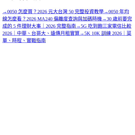
→
0050 怎麼買？2026 元大台灣 50 完整投資教學
→
0050 年均
線怎麼看？2026 MA240 偏離度查詢與加碼時機
→
30 歲前要完
成的 5 件理財大事｜2026 完整指南
→
5G 吃到飽三家電信比較
2026｜中華、台哥大、遠傳月租實算
→
5K 10K 訓練 2026｜菜
單、時程、實戰指南