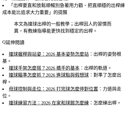
「出桿要直和放鬆順暢別急著用力戳、把直順穩的出桿練
成本能比追求大力重要」的提醒
本文為撞球出桿的一般教學；出桿因人的習慣而
異，有教練指導能更快找到穩定的出桿。
延伸閱讀
撞球握桿與站姿：2026 基本姿勢怎麼站
：出桿的姿勢根
基。
撞球手架怎麼搭？2026 橋手的基本
：出桿的軌道。
撞球瞄準怎麼抓？2026 進球點與假想球
：對準了怎麼出
桿。
母球控制與走位：2026 打完球怎麼停對位置
：力道與走
位。
撞球練習方法：2026 在家和球館怎麼練
：怎麼練出桿。