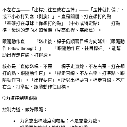
不左右歪——「出桿別往左或右歪掉」——「歪掉就打偏了、
或不小心打到塞（側旋）」。直是關鍵。打在想打的點——
「準確打在母球上你想打的點」（中心或特定點）——打點
準，母球的走向才如預期（見高低桿、塞那篇）。
跟隨動作直——「送出後，桿子仍順著目標方向延伸（跟隨動
作 follow through）」——「跟隨動作直、往目標送」，能幫
助出桿走直線、打得透。
核心是「直線送桿、不歪——桿子走直線、不左右歪、打在想
打的點、跟隨動作直」。「桿走直線、不左右歪、打準點、跟
隨動作直」。「出桿要直」。所以出桿要直。桿走直線、不左
右歪、打準點、跟隨動作往目標。
力道控制與跟隨
控制力道、做好跟隨：
力道靠出桿速度和幅度
：不是靠蠻力戳。