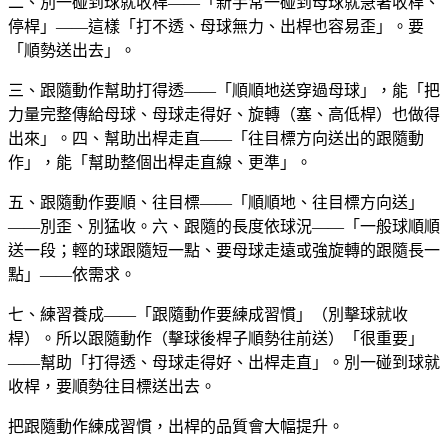
二、別一碰到球就收桿——「新手常一碰到母球就急著收桿、
停桿」——這樣「打不透、母球無力、出桿也容易歪」。要
「順勢送出去」。
三、跟隨動作幫助打得透——「順順地送穿過母球」，能「把
力量完整傳給母球、母球走得好、旋轉（塞、高低桿）也做得
出來」。四、幫助出桿走直——「往目標方向送出的跟隨動
作」，能「幫助整個出桿走直線、更準」。
五、跟隨動作要順、往目標——「順順地、往目標方向送」
——別歪、別猛收。六、跟隨的長度依球況——「一般球順順
送一段；輕的球跟隨短一點、要母球走遠或強旋轉的跟隨長一
點」——依需求。
七、練習養成——「跟隨動作要練成習慣」（別擊球就收
桿）。所以跟隨動作（擊球後桿子順勢往前送）「很重要」
——幫助「打得透、母球走得好、出桿走直」。別一碰到球就
收桿，要順勢往目標送出去。
把跟隨動作練成習慣，出桿的品質會大幅提升。