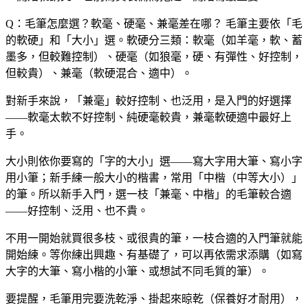
Q：毛筆怎麼選？軟毫、硬毫、兼毫差在哪？
毛筆主要依「毛
的軟硬」和「大小」選。軟硬分三類：軟毫（如羊毫，軟、蓄
墨多，但較難控制）、硬毫（如狼毫，硬、有彈性、好控制，
但較貴）、兼毫（軟硬混合、適中）。
對新手來說，「兼毫」較好控制、也泛用，是入門的好選擇
——軟毫太軟不好控制、純硬毫較貴，兼毫軟硬適中最好上
手。
大小則依你要寫的「字的大小」選——寫大字用大筆、寫小字
用小筆；新手練一般大小的楷書，常用「中楷（中等大小）」
的筆。所以新手入門，選一枝「兼毫、中楷」的毛筆較合適
——好控制、泛用、也不貴。
不用一開始就買很多枝、或很貴的筆，一枝合適的入門筆就能
開始練。等你練出興趣、有基礎了，可以再依需求添購（如寫
大字的大筆、寫小楷的小筆、或想試不同毛質的筆）。
要提醒，毛筆用完要洗乾淨、掛起來晾乾（保養好才耐用），