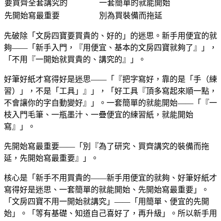
要買齊全套講究的
一套簡單的就能開始
先開始寫最重要
別為買裝備而拖延
先破除「文房四寶要買貴的、好的」的迷思。新手用便宜的就
夠——「新手入門，『用便宜、基本的文房四寶就夠了』」，
「不用『一開始就買貴的、講究的』」。
好筆好紙才寫得好是迷思——「『把字寫好，靠的是「手（練
習）」，不是「工具」』」，「好工具『頂多寫起來順一點，
不會讓你的字自動變好』」。一套簡單的就能開始——「『一
枝入門毛筆、一瓶墨汁、一疊便宜的練習紙，就能開始
寫』」。
先開始寫最重要——「別『為了研究、買齊講究的裝備而拖
延，先開始寫最重要』」。
核心是「新手不用買貴的——新手用便宜的就夠、好筆好紙才
寫得好是迷思、一套簡單的就能開始、先開始寫最重要」。
「文房四寶不用一開始就講究」——「用簡單、便宜的先開
始」。「等有基礎、知道自己喜好了，再升級」。所以新手用