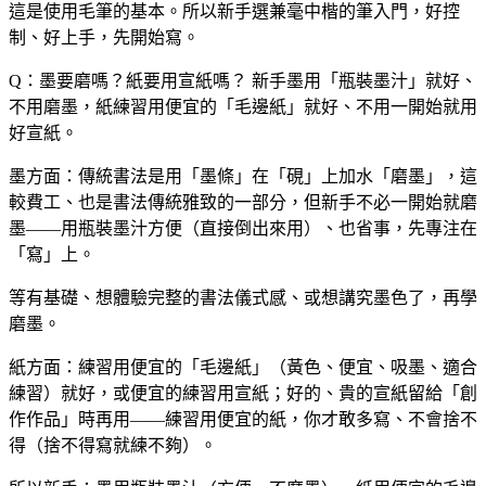
這是使用毛筆的基本。所以新手選兼毫中楷的筆入門，好控
制、好上手，先開始寫。
Q：墨要磨嗎？紙要用宣紙嗎？
新手墨用「瓶裝墨汁」就好、
不用磨墨，紙練習用便宜的「毛邊紙」就好、不用一開始就用
好宣紙。
墨方面：傳統書法是用「墨條」在「硯」上加水「磨墨」，這
較費工、也是書法傳統雅致的一部分，但新手不必一開始就磨
墨——用瓶裝墨汁方便（直接倒出來用）、也省事，先專注在
「寫」上。
等有基礎、想體驗完整的書法儀式感、或想講究墨色了，再學
磨墨。
紙方面：練習用便宜的「毛邊紙」（黃色、便宜、吸墨、適合
練習）就好，或便宜的練習用宣紙；好的、貴的宣紙留給「創
作作品」時再用——練習用便宜的紙，你才敢多寫、不會捨不
得（捨不得寫就練不夠）。