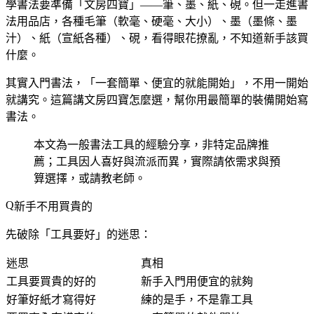
學書法要準備「文房四寶」——筆、墨、紙、硯。但一走進書
法用品店，各種毛筆（軟毫、硬毫、大小）、墨（墨條、墨
汁）、紙（宣紙各種）、硯，看得眼花撩亂，不知道新手該買
什麼。
其實入門書法，「一套簡單、便宜的就能開始」，不用一開始
就講究。這篇講文房四寶怎麼選，幫你用最簡單的裝備開始寫
書法。
本文為一般書法工具的經驗分享，非特定品牌推
薦；工具因人喜好與流派而異，實際請依需求與預
算選擇，或請教老師。
新手不用買貴的
先破除「工具要好」的迷思：
迷思
真相
工具要買貴的好的
新手入門用便宜的就夠
好筆好紙才寫得好
練的是手，不是靠工具