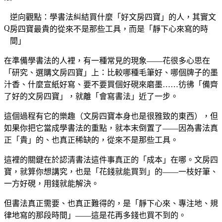
逆向觀點：學書法糾結買什麼「好文房四寶」的人，其實文
房四寶最貴的從來不是那些工具，而是「靜下心來寫的時
間」
在準備學書法的人裡，有一種常見的現象——花很多心思在
「研究、選購文房四寶」上：比較哪種毛筆好、哪個牌子的墨
汁香、什麼宣紙好寫、要不要買個好硯來磨墨……彷彿「備齊
了好的文房四寶」，就離「會寫書法」近了一步。
這個過程有它的樂趣（文房四寶本身也是很雅致的東西），但
如果你把它當成學書法的重點，就本末倒置了——因為書法真
正「貴」的、也真正稀缺的，從來不是那些工具。
這裡的關鍵在於認清書法這件事真正的「成本」在哪。文房四
寶，就算你想講究，也是「花錢就能買到」的——一枝好筆、
一方好硯，用錢就能解決。
但書法真正需要、也真正難得的，是「靜下心來、專注地、規
律地寫的那段時間」——這是花再多錢也買不到的。