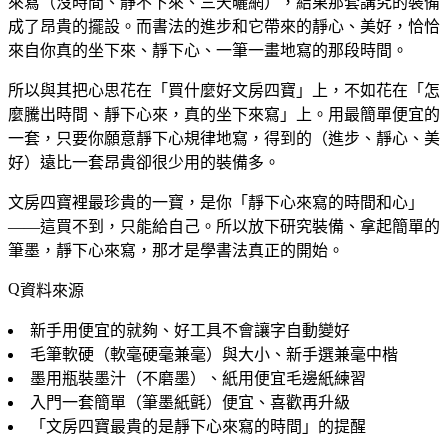
來寫（沒時間、靜不下來、三天曬網），結果那套講究的裝備
成了昂貴的擺設。而書法的進步和它帶來的靜心、美好，恰恰
來自你真的坐下來、靜下心、一筆一畫地寫的那段時間。
所以與其把心思花在「買什麼好文房四寶」上，不如花在「怎
麼騰出時間、靜下心來，真的坐下來寫」上。用最簡單便宜的
一套，只要你願意靜下心規律地寫，得到的（進步、靜心、美
好）遠比一套昂貴卻很少用的裝備多。
文房四寶裡最珍貴的一寶，是你「靜下心來寫的時間和心」
——這買不到，只能給自己。所以放下研究裝備、拿起簡單的
筆墨，靜下心來寫，那才是學書法真正的開始。
資料來源
新手用便宜的就夠、好工具不會讓字自動變好
毛筆軟硬（軟毫硬毫兼毫）與大小、新手選兼毫中楷
墨用瓶裝墨汁（不磨墨）、紙用便宜毛邊紙練習
入門一套簡單（筆墨紙氈）便宜、喜歡再升級
「文房四寶最貴的是靜下心來寫的時間」的提醒