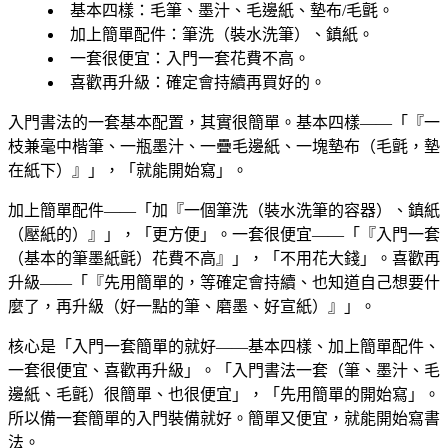
基本四樣
：毛筆、墨汁、毛邊紙、墊布/毛氈。
加上簡單配件
：筆洗（裝水洗筆）、鎮紙。
一套很便宜
：入門一套花費不高。
喜歡再升級
：確定會持續再買好的。
入門書法的一套基本配置，其實很簡單。基本四樣——「『一
枝兼毫中楷筆、一瓶墨汁、一疊毛邊紙、一塊墊布（毛氈，墊
在紙下）』」，「就能開始寫」。
加上簡單配件——「加『一個筆洗（裝水洗筆的容器）、鎮紙
（壓紙的）』」，「更方便」。一套很便宜——「『入門一套
（基本的筆墨紙氈）花費不高』」，「不用花大錢」。喜歡再
升級——「『先用簡單的，等確定會持續、也知道自己想要什
麼了，再升級（好一點的筆、磨墨、好宣紙）』」。
核心是「入門一套簡單的就好——基本四樣、加上簡單配件、
一套很便宜、喜歡再升級」。「入門書法一套（筆、墨汁、毛
邊紙、毛氈）很簡單、也很便宜」，「先用簡單的開始寫」。
所以備一套簡單的入門裝備就好。簡單又便宜，就能開始寫書
法。