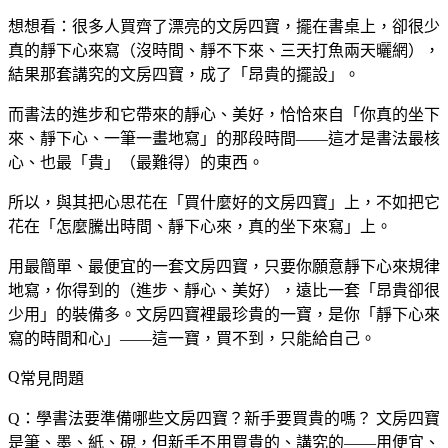
想想看：很多人買齊了漂亮的文房四寶，擺在書桌上，卻很少
真的靜下心來寫（沒時間、靜不下來、三天打魚兩天曬網），
結果那套講究的文房四寶，成了「昂貴的擺設」。
而書法的進步和它帶來的靜心、美好，恰恰來自「你真的坐下
來、靜下心、一筆一畫地寫」的那段時間——這才是書法最核
心、也最「貴」（最難得）的東西。
所以，與其把心思花在「買什麼好的文房四寶」上，不如把它
花在「怎麼騰出時間、靜下心來，真的坐下來寫」上。
用最簡單、最便宜的一套文房四寶，只要你願意靜下心來規律
地寫，你得到的（進步、靜心、美好），遠比一套「昂貴卻很
少用」的裝備多。文房四寶裡最珍貴的一寶，是你「靜下心來
寫的時間和心」——這一寶，買不到，只能給自己。
常見問題
Q：學書法要準備哪些文房四寶？新手要買貴的嗎？
文房四寶
是筆、墨、紙、硯，但新手不用買貴的、講究的——用便宜、