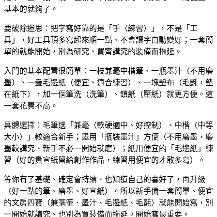
基本的就夠了。
要破除迷思：把字寫好靠的是「手（練習）」，不是「工
具」，好工具頂多寫起來順一點、不會讓字自動變好；一套簡
單的就能開始，別為研究、買齊講究的裝備而拖延。
入門的基本配置很簡單：一枝兼毫中楷筆、一瓶墨汁（不用磨
墨）、一疊毛邊紙（便宜、適合練習）、一塊墊布（毛氈，墊
在紙下），加一個筆洗（洗筆）、鎮紙（壓紙）就更方便。這
一套花費不高。
具體選擇：毛筆選「兼毫（軟硬適中、好控制）、中楷（中等
大小）」較適合新手；墨用「瓶裝墨汁」方便（不用磨墨，磨
墨較講究、新手不必一開始就磨）；紙用便宜的「毛邊紙」練
習（好的貴宣紙留給創作作品，練習用便宜的才敢多寫）。
等你有了基礎、確定會持續、也知道自己的喜好了，再升級
（好一點的筆、磨墨、好宣紙）。所以新手備一套簡單、便宜
的文房四寶（兼毫筆、墨汁、毛邊紙、毛氈）就能開始寫，別
一開始就講究、也別為買裝備而拖延。開始寫最重要。