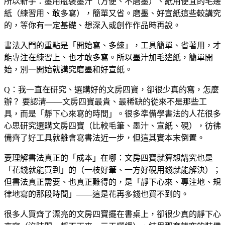
所以新手：墨用瓶裝墨汁（方便、不磨墨）、紙用便宜的毛邊
紙（練習用、敢多寫），簡單又省。磨墨、好宣紙這些較講究
的，等你有一定基礎、想深入或創作作品時再說。
書法入門的重點是「開始寫、多練」，工具簡單、省著用，才
能專注在練習上、也才敢多寫。所以墨汁加毛邊紙，簡單開
始，別一開始就講究磨墨和好宣紙。
Q：我一直在研究、選購好的文房四寶，卻很少真的寫，怎麼
辦？
要認清——文房四寶最貴、最稀缺的從來不是那些工
具，而是「靜下心來寫的時間」。很多準備學書法的人花很多
心思研究選購文房四寶（比較毛筆、墨汁、宣紙、硯），彷彿
備齊了好工具就離會寫書法近一步，但這其實本末倒置。
要理解書法真正的「成本」在哪：文房四寶就算想講究也是
「花錢就能買到」的（一枝好筆、一方好硯用錢就能解決）；
但書法真正需要、也真正難得的，是「靜下心來、專注地、規
律地寫的那段時間」——這是花再多錢也買不到的。
很多人買齊了漂亮的文房四寶擺在書桌上，卻很少真的靜下心