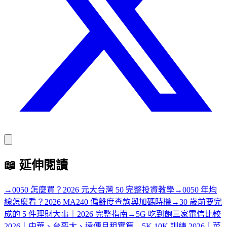
📖
延伸閱讀
→
0050 怎麼買？2026 元大台灣 50 完整投資教學
→
0050 年均
線怎麼看？2026 MA240 偏離度查詢與加碼時機
→
30 歲前要完
成的 5 件理財大事｜2026 完整指南
→
5G 吃到飽三家電信比較
2026｜中華、台哥大、遠傳月租實算
→
5K 10K 訓練 2026｜菜