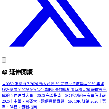
📖
延伸閱讀
→
0050 怎麼買？2026 元大台灣 50 完整投資教學
→
0050 年均
線怎麼看？2026 MA240 偏離度查詢與加碼時機
→
30 歲前要完
成的 5 件理財大事｜2026 完整指南
→
5G 吃到飽三家電信比較
2026｜中華、台哥大、遠傳月租實算
→
5K 10K 訓練 2026｜菜
單、時程、實戰指南