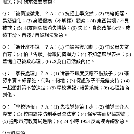
嘲笑；(6) 勒索強要財物。
Q：「
被霸凌徵兆
」？
A：(1) 抗拒上學突然；(2) 情緒低落、
易怒變化；(3) 身體傷痕（不解釋）觀察；(4) 東西常壞 / 不見
被欺；(5) 朋友圈突然消失排擠；(6) 失眠、食慾改變心理、成
績下滑、自殘 / 自殺想法緊急。
Q：「
為什麼不說
」？
A：(1) 怕被報復加劇；(2) 怕父母失望
自尊；(3) 怕「告狀」標籤同儕壓力；(4) 不知怎麼說表達；(5)
羞愧自己被欺心理；(6) 以為自己活該內化。
Q：「
家長處理
」？
A：(1) 冷靜不過度反應不嚇孩子；(2) 確
認事實 + 細節誰、何時、何地；(3) 保證孩子不是錯支持；(4)
一起想對策不替決定；(5) 學校通報 / 報警系統；(6) 心理諮商
創傷。
Q：「
學校通報
」？
A：(1) 先找導師第 1 步；(2) 輔導室介入
專業；(3) 校園霸凌防制委員會法定；(4) 保留書面紀錄證據；
(5) 通報市府教育局進階；(6) 24 小時 1953 反霸凌專線緊急。
資料來源