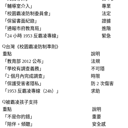
「
輔導室介入
」
專業
「
校園霸凌防制委員會
」
法定
「
保留書面紀錄
」
證據
「
通報市府教育局
」
進階
「
24 小時 1953 反霸凌專線
」
緊急
台灣《校園霸凌防制準則》
重點
說明
「
教育部 2012 公布
」
法規
「
學校有調查義務
」
不可隱
「
2 個月內完成調查
」
時限
「
保護受害者隱私
」
防 2 次傷害
「
1953 反霸凌專線（24h）
」
求助
被霸凌孩子支持
重點
說明
「不是你的錯」
重要
「
陪伴 + 傾聽
」
安全感