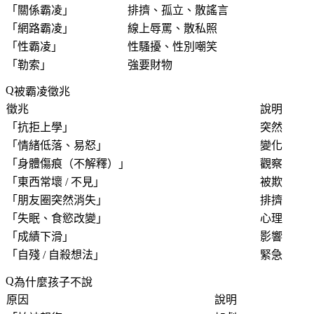
「
關係霸凌
」
排擠、孤立、散謠言
「
網路霸凌
」
線上辱罵、散私照
「
性霸凌
」
性騷擾、性別嘲笑
「
勒索
」
強要財物
被霸凌徵兆
徵兆
說明
「
抗拒上學
」
突然
「
情緒低落、易怒
」
變化
「
身體傷痕（不解釋）
」
觀察
「
東西常壞 / 不見
」
被欺
「
朋友圈突然消失
」
排擠
「
失眠、食慾改變
」
心理
「
成績下滑
」
影響
「
自殘 / 自殺想法
」
緊急
為什麼孩子不說
原因
說明