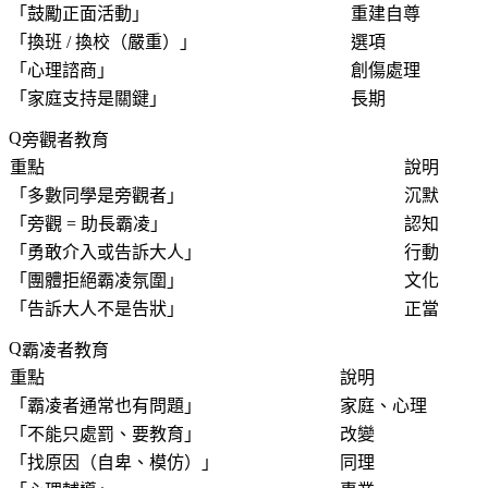
「
鼓勵正面活動
」
重建自尊
「
換班 / 換校（嚴重）
」
選項
「
心理諮商
」
創傷處理
「
家庭支持是關鍵
」
長期
旁觀者教育
重點
說明
「
多數同學是旁觀者
」
沉默
「
旁觀 = 助長霸凌
」
認知
「
勇敢介入或告訴大人
」
行動
「
團體拒絕霸凌氛圍
」
文化
「告訴大人不是告狀」
正當
霸凌者教育
重點
說明
「
霸凌者通常也有問題
」
家庭、心理
「
不能只處罰、要教育
」
改變
「
找原因（自卑、模仿）
」
同理