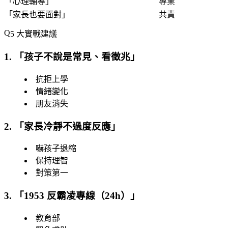
「
心理輔導
」
專業
「
家長也要面對
」
共責
5 大實戰建議
1. 「
孩子不說是常見、看徵兆
」
抗拒上學
情緒變化
朋友消失
2. 「
家長冷靜不過度反應
」
嚇孩子退縮
保持理智
對策第一
3. 「
1953 反霸凌專線（24h）
」
教育部