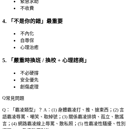
緊急求助
不收費
4. 「不是你的錯」最重要
不內化
自尊保
心理治癒
5. 「
嚴重時換班 / 換校 + 心理諮商
」
不必硬撐
安全優先
創傷處理
常見問題
Q：「
霸凌類型
」？
A：(1) 身體霸凌打、推、搶東西；(2) 言
語霸凌辱罵、嘲笑、取綽號；(3) 關係霸凌排擠、孤立、散謠
言；(4) 網路霸凌線上辱罵、散私照；(5) 性霸凌性騷擾、性別