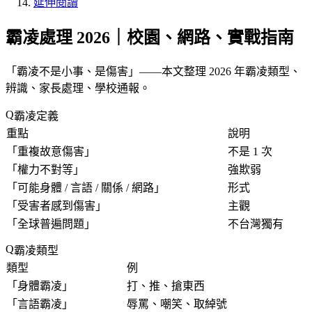
延伸閱讀
霸凌處理 2026｜校園、網路、實戰指南
「
霸凌不是小事、是傷害
」——本文整理 2026 年霸凌類型、
辨識、家長處理、學校通報。
霸凌定義
重點
說明
「
重複故意傷害
」
不是 1 次
「
權力不對等
」
強欺弱
「
可能身體 / 言語 / 關係 / 網路
」
形式
「
受害者感到傷害
」
主觀
「
全球普遍問題
」
不台灣獨有
霸凌類型
類型
例
「
身體霸凌
」
打、推、搶東西
「
言語霸凌
」
辱罵、嘲笑、取綽號