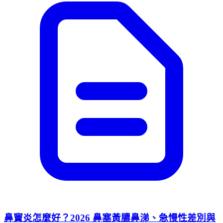
鼻竇炎怎麼好？2026 鼻塞黃膿鼻涕、急慢性差別與