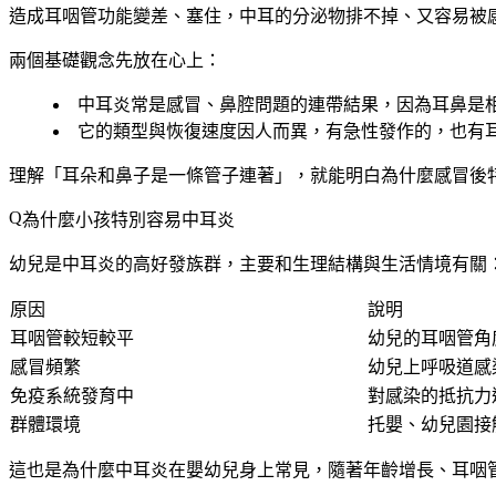
造成耳咽管功能變差、塞住，中耳的分泌物排不掉、又容易被
兩個基礎觀念先放在心上：
中耳炎常是感冒、鼻腔問題的
連帶結果
，因為耳鼻是
它的類型與恢復速度
因人而異
，有急性發作的，也有
理解「耳朵和鼻子是一條管子連著」，就能明白為什麼感冒後
為什麼小孩特別容易中耳炎
幼兒是中耳炎的高好發族群，主要和生理結構與生活情境有關
原因
說明
耳咽管較短較平
幼兒的耳咽管角
感冒頻繁
幼兒上呼吸道感
免疫系統發育中
對感染的抵抗力
群體環境
托嬰、幼兒園接
這也是為什麼中耳炎在嬰幼兒身上常見，隨著年齡增長、耳咽