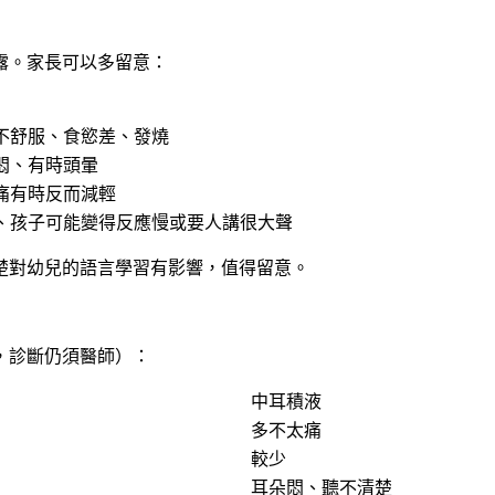
露。家長可以多留意：
不舒服、食慾差、發燒
悶、有時頭暈
痛有時反而減輕
、孩子可能變得反應慢或要人講很大聲
楚對幼兒的語言學習有影響，值得留意。
，診斷仍須醫師）：
中耳積液
多不太痛
較少
耳朵悶、聽不清楚