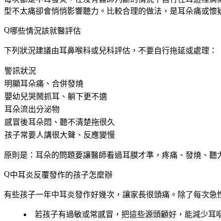
型不太痛卻會悄悄影響聽力。比較合理的做法，是耳朵痛或懷
哪些情況該就醫評估
下列狀況建議由耳鼻喉科或兒科評估，不要自行拖延或處理：
警訊狀況
明顯耳朵痛、合併發燒
嬰幼兒哭鬧抓耳、躺下更不適
耳朵流出分泌物
感冒後耳朵悶、聽不清楚拖很久
孩子常要人講很大聲、反應變慢
原則是：
耳朵的問題要讓醫師看過耳膜才準
，疼痛、發燒、聽
中耳炎反覆發作的孩子怎麼辦
有些孩子一年中耳炎發作好幾次，讓家長很頭痛。除了每次急
若孩子有過敏或常感冒，把這些源頭顧好，能減少耳