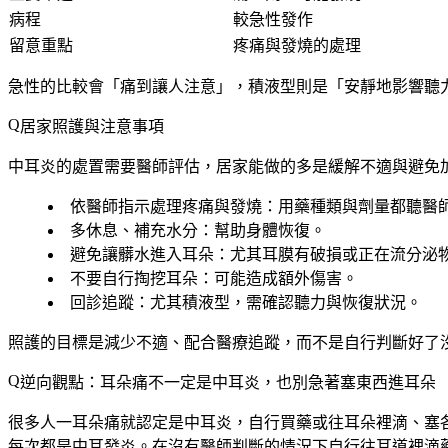
病程
較急性發作
留意重點
疼痛與發燒的處理
急性的比較會「痛到讓人注意」，積液型則是「安靜地影響聽
居家照護與注意事項
中耳炎的處置需要醫師評估，居家能做的多是緩解不適與避免
依醫師指示處理疼痛與發燒
：用藥種類與劑量都聽醫
多休息、補充水分
：幫助身體恢復。
避免讓髒水進入耳朵
：尤其耳膜有破損或正在流分泌
不要自行掏挖耳朵
：可能造成額外傷害。
回診追蹤
：尤其積液型，需確認聽力與恢復狀況。
照護的目標是減少不適、配合醫療追蹤，而不是自行判斷好了
逆向觀點：耳朵痛不一定是中耳炎，也別急著塞東西進耳朵
很多人一耳朵痛就認定是中耳炎，自行買藥或往耳朵裡滴、塞
每次都是中耳發炎。在沒有醫師判斷的情況下自行往耳道裡滴