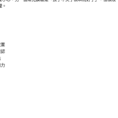
理。
處置
確認
估
聽力