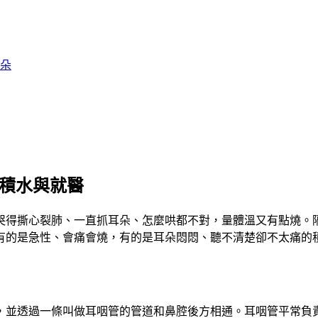
朵
、積水與就醫
哭得撕心裂肺、一直抓耳朵、怎麼哄都不對，量體溫又有點燒。
有的是急性、會痛會燒，有的是耳朵悶悶、聽不清楚卻不太痛的
，並透過一條叫做耳咽管的管道和鼻腔後方相通。耳咽管平常負