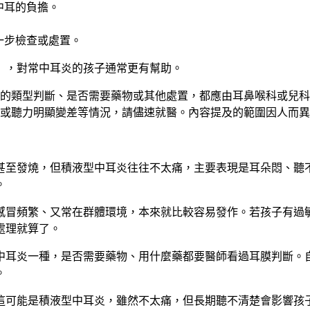
中耳的負擔。
一步檢查或處置。
」，對常中耳炎的孩子通常更有幫助。
的類型判斷、是否需要藥物或其他處置，都應由耳鼻喉科或兒科
或聽力明顯變差等情況，請儘速就醫。內容提及的範圍因人而異
甚至發燒，但積液型中耳炎往往不太痛，主要表現是耳朵悶、聽
。
感冒頻繁、又常在群體環境，本來就比較容易發作。若孩子有過
處理就算了。
中耳炎一種，是否需要藥物、用什麼藥都要醫師看過耳膜判斷。
。
這可能是積液型中耳炎，雖然不太痛，但長期聽不清楚會影響孩