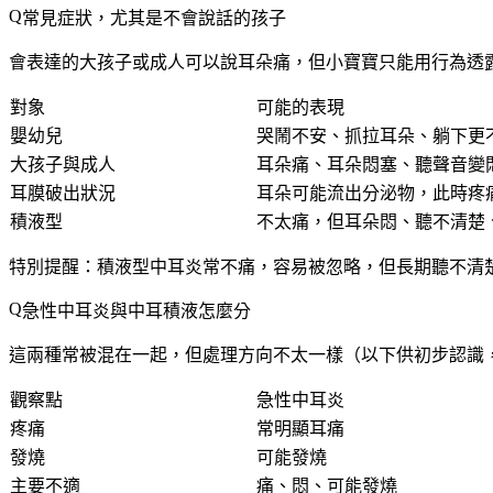
常見症狀，尤其是不會說話的孩子
會表達的大孩子或成人可以說耳朵痛，但小寶寶只能用行為透
對象
可能的表現
嬰幼兒
哭鬧不安、抓拉耳朵、躺下更
大孩子與成人
耳朵痛、耳朵悶塞、聽聲音變
耳膜破出狀況
耳朵可能流出分泌物，此時疼
積液型
不太痛，但耳朵悶、聽不清楚
特別提醒：積液型中耳炎常不痛，容易被忽略，但長期聽不清
急性中耳炎與中耳積液怎麼分
這兩種常被混在一起，但處理方向不太一樣（以下供初步認識
觀察點
急性中耳炎
疼痛
常明顯耳痛
發燒
可能發燒
主要不適
痛、悶、可能發燒