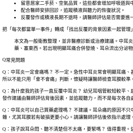
留意居家二手菸、空氣品質，這些都會增加呼吸道與
配合醫師安排回診，追蹤積液與聽力的恢復狀況。
反覆發作或積液長期不退時，請醫師評估是否需要進
把「每次都當單一事件」轉成「找出反覆的背景因素一起管理
本文為一般衛教整理，並非醫療診斷或治療建議。中耳炎
藥、塞東西。若出現明顯耳痛合併發燒、耳朵流出分泌物
常見問題
Q：中耳炎一定會痛嗎？
不一定。急性中耳炎常會明顯耳痛、
所以不能只用「會不會痛」判斷，懷疑時讓醫師檢查耳膜較準
Q：為什麼我的孩子一直反覆中耳炎？
幼兒耳咽管較短較平、
發作建議由醫師評估背後因素，並追蹤聽力，而不是每次各自
Q：中耳炎可以自己買藥處理嗎？
不建議。耳朵痛的原因不只
雜，尤其耳膜若有破損更要小心。請讓醫師評估後依指示處理
Q：孩子說耳朵悶、聽不清楚但不太痛，要緊嗎？
值得重視。