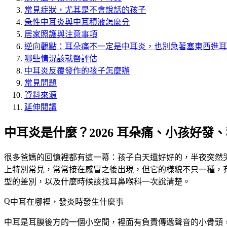
常見症狀，尤其是不會說話的孩子
急性中耳炎與中耳積液怎麼分
居家照護與注意事項
逆向觀點：耳朵痛不一定是中耳炎，也別急著塞東西進耳
哪些情況該就醫評估
中耳炎反覆發作的孩子怎麼辦
常見問題
資料來源
延伸閱讀
中耳炎是什麼？2026 耳朵痛、小孩好發
很多爸媽的回憶裡都有這一幕：孩子白天還好好的，半夜突然
上特別常見，常常接在感冒之後出現，但它的樣貌不只一種，
型的差別，以及什麼時候該找耳鼻喉科一次說清楚。
中耳在哪裡，發炎時發生什麼事
中耳是耳膜後方的一個小空間，裡面有負責傳遞聲音的小骨頭