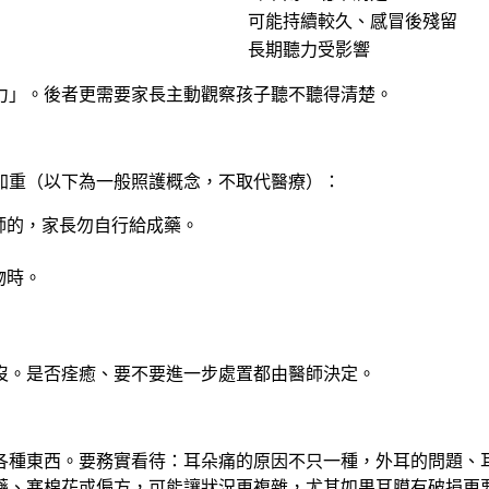
可能持續較久、感冒後殘留
長期聽力受影響
力」。後者更需要家長主動觀察孩子聽不聽得清楚。
加重（以下為一般照護概念，不取代醫療）：
師的，家長勿自行給成藥。
物時。
沒。是否痊癒、要不要進一步處置都由醫師決定。
各種東西。要務實看待：耳朵痛的原因不只一種，外耳的問題、
藥、塞棉花或偏方，可能讓狀況更複雜，尤其如果耳膜有破損更