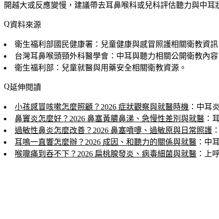
開越大或反應變慢，建議帶去耳鼻喉科或兒科評估聽力與中耳
資料來源
衛生福利部國民健康署：兒童健康與感冒照護相關衛教資訊
台灣耳鼻喉頭頸外科醫學會：中耳與聽力相關公開衛教內容
衛生福利部：兒童就醫與用藥安全相關衛教資源。
延伸閱讀
小孩感冒咳嗽怎麼照顧？2026 症狀觀察與就醫時機
：中耳
鼻竇炎怎麼好？2026 鼻塞黃膿鼻涕、急慢性差別與就醫
：
過敏性鼻炎怎麼改善？2026 鼻塞噴嚏、過敏原與日常照護
耳鳴一直響怎麼辦？2026 成因、和聽力的關係與就醫
：中
喉嚨痛到吞不下？2026 扁桃腺發炎、病毒細菌與就醫
：上