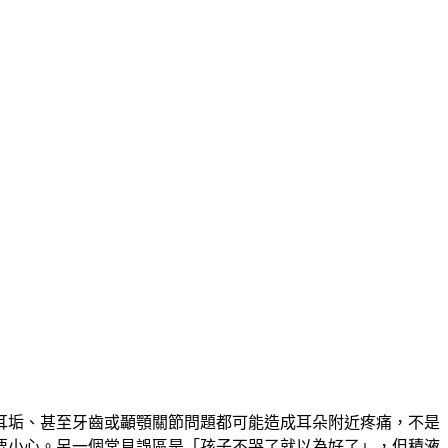
耳垢、甚至牙齒或顳顎關節問題都可能造成耳朵附近疼痛，不是
要小心。另一個常見誤區是「孩子不哭了就以為好了」，但積液