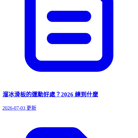
溜冰滑板的運動好處？2026 練到什麼
2026-07-03 更新