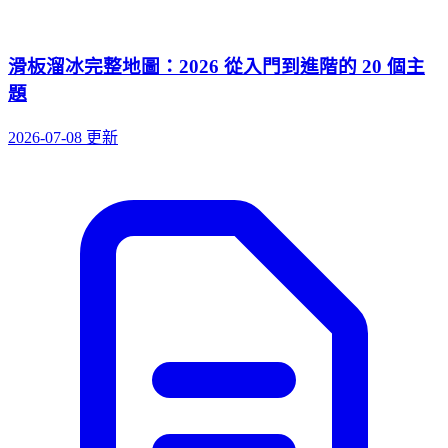
滑板溜冰完整地圖：2026 從入門到進階的 20 個主
題
2026-07-08 更新