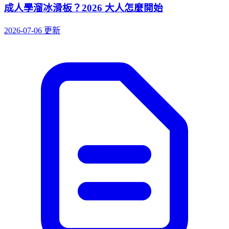
成人學溜冰滑板？2026 大人怎麼開始
2026-07-06 更新