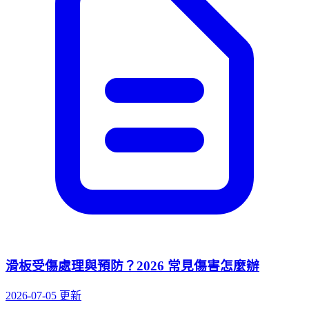
滑板受傷處理與預防？2026 常見傷害怎麼辦
2026-07-05 更新