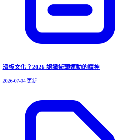
滑板文化？2026 認識街頭運動的精神
2026-07-04 更新