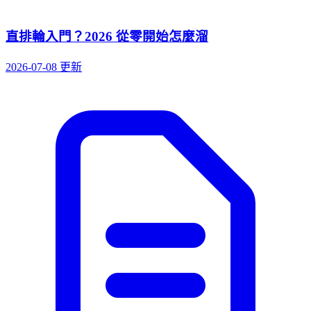
直排輪入門？2026 從零開始怎麼溜
2026-07-08 更新