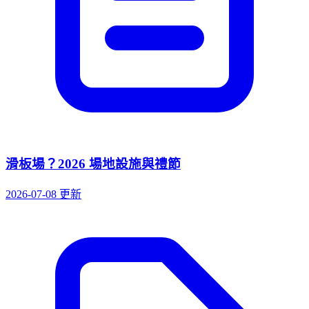
滑板場？2026 場地設施與禮節
2026-07-08 更新