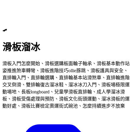
🛹
滑板溜冰
滑板入門怎麼開始、滑板選購板面輪子軸承、滑板基本動作站
姿推進煞車轉彎、滑板進階技巧ollie豚跳、滑板護具與安全、
直排輪入門、直排輪選購、直排輪基本站滑煞車、直排輪進階
交叉倒滑、雙排輪復古溜冰鞋、溜冰冰刀入門、滑板場極限運
動場地、長板longboard、兒童學滑板直排輪、成人學溜冰滑
板、滑板受傷處理與預防、滑板文化街頭運動、溜冰滑板的運
動好處、滑板比賽檢定奧運街式碗池、怎麼持續進步不放棄