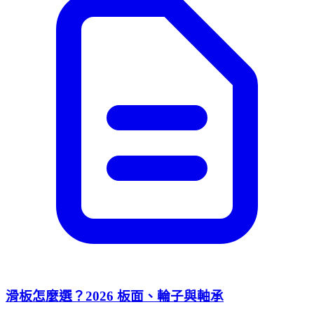
滑板怎麼選？2026 板面、輪子與軸承