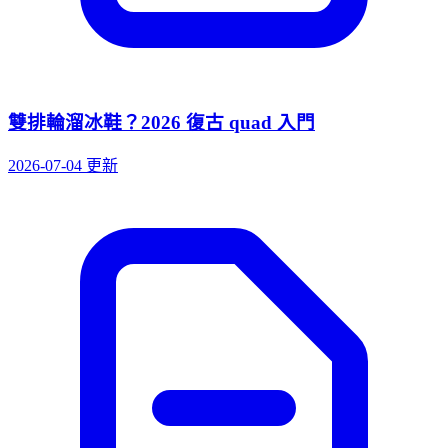
雙排輪溜冰鞋？2026 復古 quad 入門
2026-07-04 更新