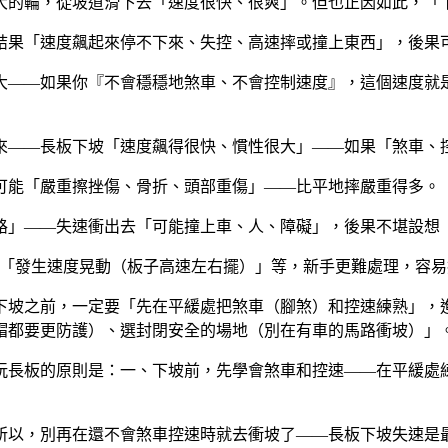
大的輪，從坡道滑下去「速度很快、很爽」。但也正因如此，「
結果「速度飆起來停不下來、失控、高速摔或撞上東西」，後果
大——如果你『不會穩穩地煞車、不會控制速度』，這個速度就
來——長板下坡「速度飆得很快、慣性很大」——如果「煞車、
可能「嚴重擦挫傷、骨折、頭部重傷」——比平地摔嚴重得多。
路」——失速衝出去「可能撞上車、人、障礙」，後果不堪設想
長板可能「發生速度晃動（板子高速左右擺）」等，新手更難處理，容
坡之前，一定要「先在平緩處把煞車（腳煞）和控速練熟」，進階
帽都要更防護）、選封閉安全的場地（別在有車的馬路衝坡）」
玩長板的原則是：一、下坡前，先學會煞車和控速——在平緩處
所以，別再在還不會煞車控速時就去衝坡了——長板下坡失速是