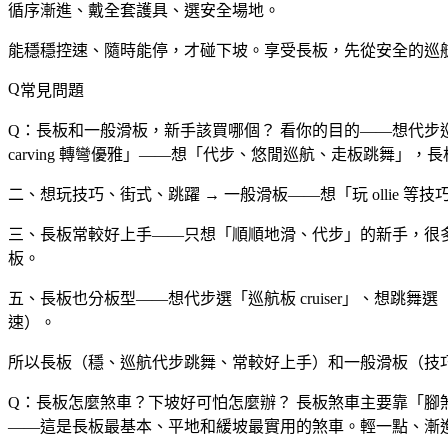
循序漸進、戴全套護具、選安全場地。
能穩穩控速、隨時能停，才碰下坡。享受長板，先從安全的巡
常見問題
Q：長板和一般滑板，新手該買哪個？
看你的目的——想代步
carving 轉彎優雅」——想「代步、悠閒巡航、走板跳舞」
二、想玩技巧、街式、跳躍 → 一般滑板——想「玩 ollie
三、長板常較好上手——只想「順順地滑、代步」的新手，很多
板。
五、長板也分板型——想代步選「巡航板 cruiser」、想
速）。
所以長板（穩、巡航代步跳舞、常較好上手）和一般滑板（技
Q：長板怎麼煞車？下坡好可怕怎麼辦？
長板煞車主要靠「腳煞
——這是長板最基本、平地和緩坡最實用的煞車。輕一點、漸