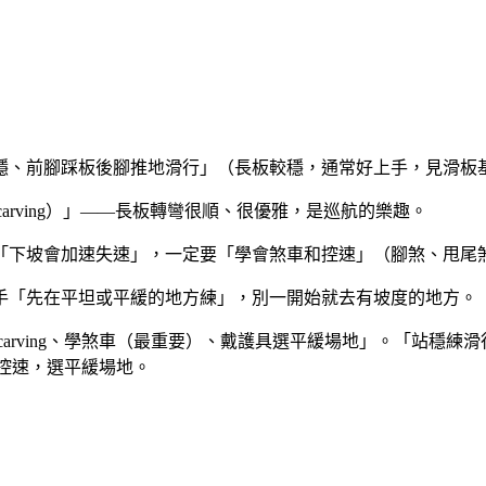
穩、前腳踩板後腳推地滑行」（長板較穩，通常好上手，見滑板
carving）」——長板轉彎很順、很優雅，是巡航的樂趣。
坡會加速失速」，一定要「學會煞車和控速」（腳煞、甩尾煞 s
手「先在平坦或平緩的地方練」，別一開始就去有坡度的地方。
rving、學煞車（最重要）、戴護具選平緩場地」。「站穩練滑行
車控速，選平緩場地。