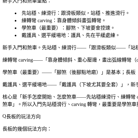
新手入門和煞車重點：
先站穩、練滑行
：跟滑板類似，站穩、推進滑行。
練轉彎 carving
：靠身體傾斜畫弧轉彎。
學煞車（最重要）
：腳煞、下坡要會控速。
戴護具、選平緩場地
：護具、先在平緩處練。
新手入門和煞車。先站穩、練滑行——「跟滑板類似——「站
練轉彎 carving——「靠身體傾斜、重心壓邊，畫出弧線轉彎（
學煞車（最重要）——「腳煞（後腳點地磨）」是基本；長板「下
戴護具、選平緩場地——「戴護具（下坡尤其要全套）」，新
核心是「新手怎麼開始、怎麼煞車——先站穩練滑行、練轉彎 ca
煞車」。所以入門先站穩滑行、carving 轉彎，最重要是學煞
長板的玩法方向
長板的幾個玩法方向：