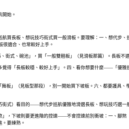
航開始。
巡航買長板、想玩技巧街式買一般滑板。要理解：一、想代步、巡
，長板很適合、也常較好上手。
 等技巧、街式、碗池」，買「一般雙翹板」（見滑板那篇）。長板不
覺得「長板較穩、較好上手」。四、看你想要什麼——「優雅巡
跳舞選「舞板」（見板型那段），別一開始買下坡板。六、都要護
巧街式）看目的——想代步巡航優雅地滑選長板、想玩技巧選一
」，下坡則要更進階的控速——不會控速前別衝坡：一、腳煞（基本煞
進。要練熟。