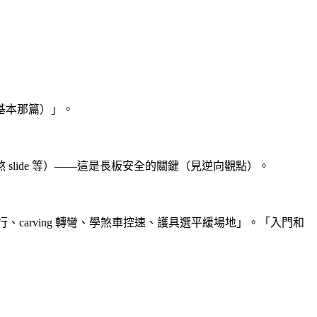
基本那篇）」。
lide 等）——這是長板安全的關鍵（見逆向觀點）。
、carving 轉彎、學煞車控速、護具選平緩場地」。「入門和