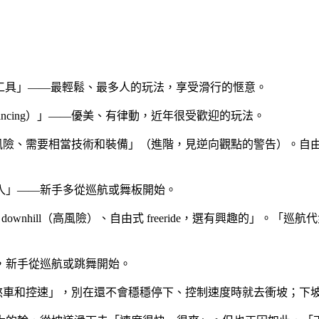
代步工具」——最輕鬆、最多人的玩法，享受滑行的愜意。
d dancing）」——優美、有律動，近年很受歡迎的玩法。
風險、需要相當技術和裝備」（進階，見逆向觀點的警告）。自由式 fr
入」——新手多從巡航或舞板開始。
 downhill（高風險）、自由式 freeride，選有興趣的」
，新手從巡航或跳舞開始。
煞車和控速」，別在還不會穩穩停下、控制速度時就去衝坡；下