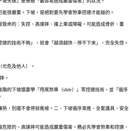
下坡失速」是長板「最容易造成嚴重傷害」的狀況。
可能很嚴重。下坡，是絕對要先學會煞車控速才能碰的。
是致命的：失控、高速摔、撞上車或障礙，可能造成骨折、重
控速的技術不夠」，就會「越滑越快、停不下來」，完全失控。
（也危及他人）。
易摔。
的下坡還要學「甩尾煞車（slide）」等控速技術，並「循序
。
練熟，別還不會停就衝坡。二、下坡循序漸進、全套護具、安全
最危險的，高速摔可能造成嚴重傷害。務必先學會煞車和控速、