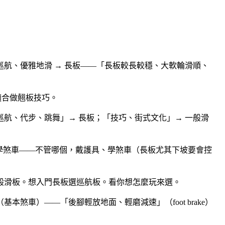
航、優雅地滑 → 長板——「長板較長較穩、大軟輪滑順、
適合做翹板技巧。
航、代步、跳舞」→ 長板；「技巧、街式文化」→ 一般滑
具、學煞車——不管哪個，戴護具、學煞車（長板尤其下坡要會控
般滑板。想入門長板選巡航板。看你想怎麼玩來選。
車）——「後腳輕放地面、輕磨減速」（foot brake）