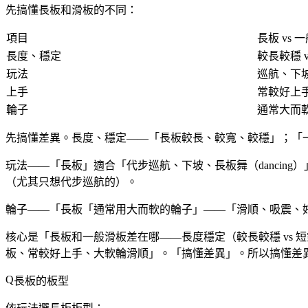
先搞懂長板和滑板的不同：
項目
長板 vs 
長度、穩定
較長較穩 
玩法
巡航、下坡
上手
常較好上
輪子
通常大而
先搞懂差異。長度、穩定——「長板較長、較寬、較穩」；「
玩法——「長板」適合「代步巡航、下坡、長板舞（danci
（尤其只想代步巡航的）。
輪子——「長板「通常用大而軟的輪子」——「滑順、吸震、
核心是「長板和一般滑板差在哪——長度穩定（較長較穩 vs 
板、常較好上手、大軟輪滑順」。「搞懂差異」。所以搞懂差
長板的板型