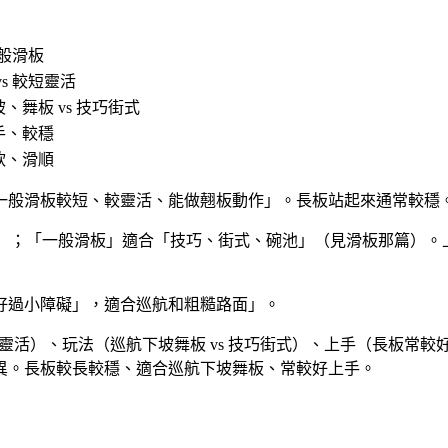
一般滑板
vs 較短靈活
、舞板 vs 技巧街式
手、較穩
軟、滑順
一般滑板較短、較靈活、能做翹板動作」。長板站起來通常較穩
ng）」；「一般滑板」適合「技巧、街式、碗池」（見滑板那篇）
好過小障礙」，適合巡航和粗糙路面」。
短靈活）、玩法（巡航下坡舞板 vs 技巧街式）、上手（長板常
異。長板較長較穩、適合巡航下坡舞板、常較好上手。