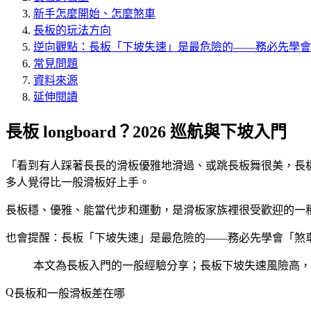
新手怎麼開始、怎麼煞車
長板的玩法方向
逆向觀點：長板「下坡失速」是最危險的——務必先學會
常見問題
資料來源
延伸閱讀
長板 longboard？2026 巡航與下坡入門
「看到有人踩著長長的滑板優雅地滑過、或跳長板舞很美，長板跟
多人覺得比一般滑板好上手。
長板穩、優雅、能當代步和運動，是滑板家族裡很受歡迎的一
也會提醒：長板「下坡失速」是最危險的——務必先學會「煞
本文為長板入門的一般經驗分享；長板下坡失速風險高，
長板和一般滑板差在哪