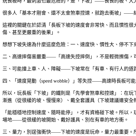
玩長板時，最刺激也最危險的，是「下坡」——長長的板、大
很多人「基本才剛會、還不太會煞車控速，就跑去衝坡」——
這裡的關鍵在於認清「長板下坡的速度會非常快、而且慣性很
傷、甚至更嚴重的後果」。
想想下坡失速為什麼這麼危險：一、速度快、慣性大、停不下
二、高速摔傷害嚴重——「高速失控摔倒」，不是輕微擦傷，
三、可能撞上車、人、障礙——下坡常在「有車、有行人的道
四、「速度晃動（speed wobble）」等失控——高速時
所以，玩長板「下坡」的鐵則是「先學會煞車和控速」：在玩下
漸進（從很緩的坡、慢慢來）、戴全套護具（下坡建議連安全
「能穩穩地控制速度、隨時能停」，才有資格碰下坡。所以，
場地——從很緩的坡開始、戴好護具、別在有車的地方衝。
三、量力，別逞強衝快——下坡的速度是玩命，量力最重要。