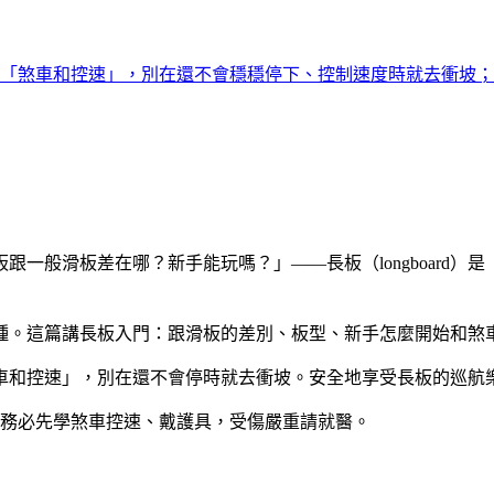
「煞車和控速」，別在還不會穩穩停下、控制速度時就去衝坡；
一般滑板差在哪？新手能玩嗎？」——長板（longboard
種。這篇講長板入門：跟滑板的差別、板型、新手怎麼開始和煞
車和控速」，別在還不會停時就去衝坡。安全地享受長板的巡航
務必先學煞車控速、戴護具，受傷嚴重請就醫。