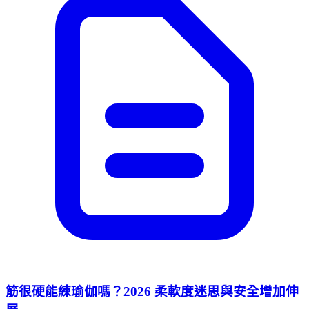
筋很硬能練瑜伽嗎？2026 柔軟度迷思與安全增加伸