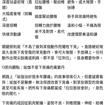
深度站姿前彎（直
拉扯腰椎、壓迫椎
避免，或大彎膝、手
膝）
間盤
扶磚
大幅度後彎（如輪
過度壓迫腰椎
新手與背痛時避免
式）
深度扭轉
扭轉力施於腰椎
溫和小幅、不痛為限
來不及對齊、易代
快速流動課
改選慢節奏溫和課
償
關鍵原則是「
不為了做到某個動作而犧牲下背
」。直膝硬前彎
是久坐族下背受傷的常見動作，寧可大彎膝、手放磚上。任何
動作出現尖銳痛或刺麻，那不是「拉到位」，是身體要你停。
逆向觀點：瑜伽不是下背痛的萬靈丹
網路上「瑜伽治好我多年腰痛」的故事很吸引人，但要誠實看
待：
瑜伽不是醫療，無法保證改善下背痛，對某些類型的背痛
甚至可能有害
。把所有下背痛都當成「拉拉筋就會好」，是危
險的簡化。
下背痛的成因從肌肉緊繃、姿勢不良，到椎間盤、神經、結構