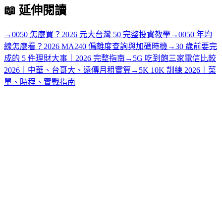
📖
延伸閱讀
→
0050 怎麼買？2026 元大台灣 50 完整投資教學
→
0050 年均
線怎麼看？2026 MA240 偏離度查詢與加碼時機
→
30 歲前要完
成的 5 件理財大事｜2026 完整指南
→
5G 吃到飽三家電信比較
2026｜中華、台哥大、遠傳月租實算
→
5K 10K 訓練 2026｜菜
單、時程、實戰指南