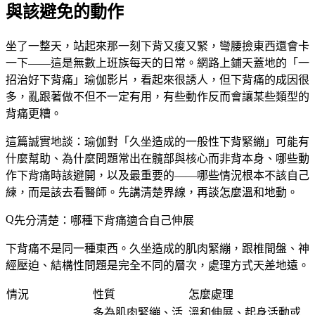
與該避免的動作
坐了一整天，站起來那一刻下背又痠又緊，彎腰撿東西還會卡
一下——這是無數上班族每天的日常。網路上鋪天蓋地的「一
招治好下背痛」瑜伽影片，看起來很誘人，但下背痛的成因很
多，亂跟著做不但不一定有用，有些動作反而會讓某些類型的
背痛更糟。
這篇誠實地談：瑜伽對「久坐造成的一般性下背緊繃」可能有
什麼幫助、為什麼問題常出在髖部與核心而非背本身、哪些動
作下背痛時該避開，以及最重要的——哪些情況根本不該自己
練，而是該去看醫師。先講清楚界線，再談怎麼溫和地動。
先分清楚：哪種下背痛適合自己伸展
下背痛不是同一種東西。久坐造成的肌肉緊繃，跟椎間盤、神
經壓迫、結構性問題是完全不同的層次，處理方式天差地遠。
情況
性質
怎麼處理
多為肌肉緊繃、活
溫和伸展、起身活動或