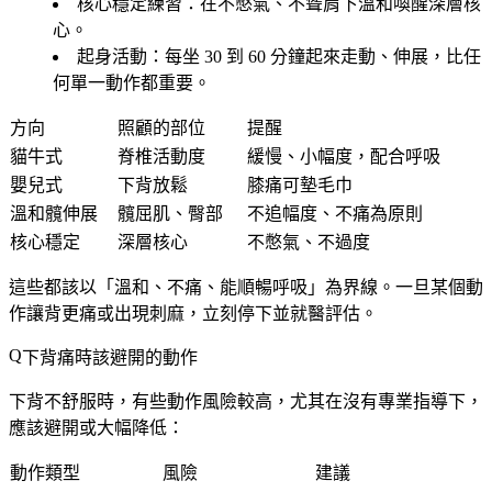
核心穩定練習
：在不憋氣、不聳肩下溫和喚醒深層核
心。
起身活動
：每坐 30 到 60 分鐘起來走動、伸展，比任
何單一動作都重要。
方向
照顧的部位
提醒
貓牛式
脊椎活動度
緩慢、小幅度，配合呼吸
嬰兒式
下背放鬆
膝痛可墊毛巾
溫和髖伸展
髖屈肌、臀部
不追幅度、不痛為原則
核心穩定
深層核心
不憋氣、不過度
這些都該以「溫和、不痛、能順暢呼吸」為界線。一旦某個動
作讓背更痛或出現刺麻，立刻停下並就醫評估。
下背痛時該避開的動作
下背不舒服時，有些動作風險較高，尤其在沒有專業指導下，
應該避開或大幅降低：
動作類型
風險
建議