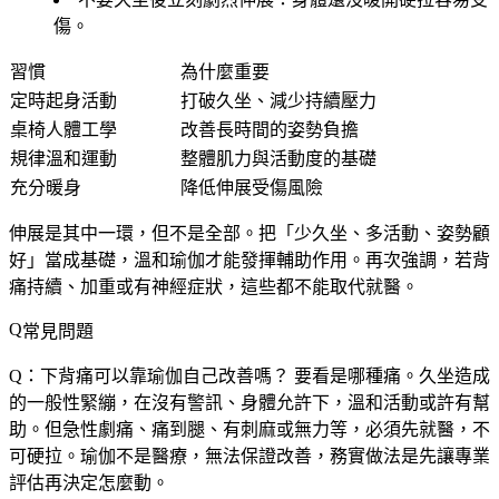
傷。
習慣
為什麼重要
定時起身活動
打破久坐、減少持續壓力
桌椅人體工學
改善長時間的姿勢負擔
規律溫和運動
整體肌力與活動度的基礎
充分暖身
降低伸展受傷風險
伸展是其中一環，但不是全部。把「少久坐、多活動、姿勢顧
好」當成基礎，溫和瑜伽才能發揮輔助作用。再次強調，若背
痛持續、加重或有神經症狀，這些都不能取代就醫。
常見問題
Q：下背痛可以靠瑜伽自己改善嗎？
要看是哪種痛。久坐造成
的一般性緊繃，在沒有警訊、身體允許下，溫和活動或許有幫
助。但急性劇痛、痛到腿、有刺麻或無力等，必須先就醫，不
可硬拉。瑜伽不是醫療，無法保證改善，務實做法是先讓專業
評估再決定怎麼動。