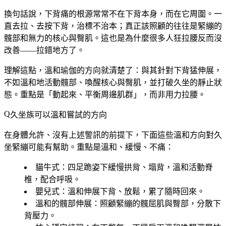
換句話說，
下背痛的根源常常不在下背本身，而在它周圍
。一
直去拉、去按下背，治標不治本；真正該照顧的往往是緊繃的
髖部和無力的核心與臀肌。這也是為什麼很多人狂拉腰反而沒
改善——拉錯地方了。
理解這點，溫和瑜伽的方向就清楚了：與其針對下背猛伸展，
不如溫和地活動髖部、喚醒核心與臀肌，並打破久坐的靜止狀
態。重點是「動起來、平衡周邊肌群」，而非用力拉腰。
久坐族可以溫和嘗試的方向
在身體允許、沒有上述警訊的前提下，下面這些溫和方向對久
坐緊繃可能有幫助。重點是溫和、緩慢、不痛：
貓牛式
：四足跪姿下緩慢拱背、塌背，溫和活動脊
椎，配合呼吸。
嬰兒式
：溫和伸展下背、放鬆，累了隨時回來。
溫和的髖部伸展
：照顧緊繃的髖屈肌與臀部，分散下
背壓力。