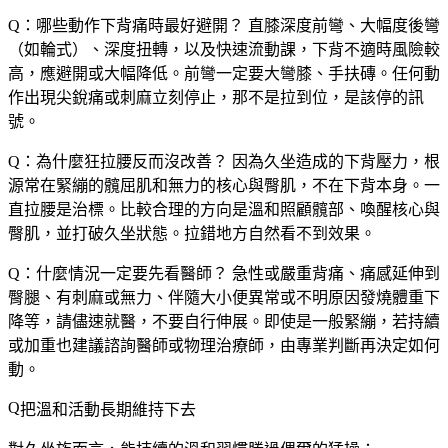
Q：哪些動作下背痛時最好避開？
直膝深度前彎、大幅度後彎
（如輪式）、深度扭轉，以及快速流動課，下背不適時風險較
高，應避開或大幅降低。前彎一定要大彎膝、手扶磚。任何動
作出現尖銳痛或刺麻立刻停止，那不是拉到位，是該停的訊
號。
Q：為什麼狂拉腰反而沒改善？
因為久坐造成的下背壓力，根
源常在緊繃的髖屈肌和無力的核心與臀肌，不在下背本身。一
直拉腰是治標。比較合理的方向是溫和照顧髖部、喚醒核心與
臀肌，並打破久坐狀態。拉錯地方自然看不到效果。
Q：什麼情況一定要先看醫師？
急性或嚴重背痛、痛感延伸到
臀腿、有刺麻或無力、伴隨大小便異常或不明原因發燒體重下
降等，請儘速就醫，不要自行伸展。即使是一般緊繃，若持續
或加重也建議諮詢醫師或物理治療師，由專業判斷再決定如何
動。
把溫和活動長期維持下去