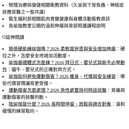
物理治療與復健相關衛教資料（久坐與下背負擔、神經症
狀應就醫之一般共識）
衛生福利部相關肌肉骨骼健康與身體活動衛教資訊
各瑜伽教室公開的溫和伸展與背部照護課程說明
延伸閱讀
筋很硬能練瑜伽嗎？2026 柔軟度迷思與安全增加伸展
：硬
拉之外，怎麼安全地增加活動度。
瑜伽基礎體式怎麼練？2026 拜日式、嬰兒式與新手必學動
作
：貓牛、嬰兒式的正確對齊方式。
瑜伽如何避免運動傷害？2026 暖身、代償與安全練習
：哪
些代償習慣讓背更受傷。
運動傷害怎麼處理？2026 急性處置與何時該就醫
：背痛與
運動傷害的就醫判斷。
陰瑜伽是什麼？2026 長時間停留、放鬆與適合對象
：溫和
緩慢的練習取向。