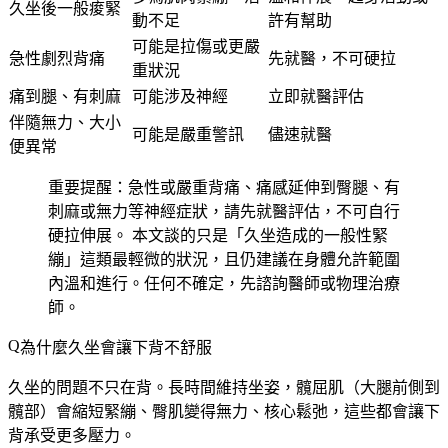
久坐後一般痠緊
動不足
許有幫助
可能是拉傷或更嚴
急性劇烈背痛
先就醫，不可硬拉
重狀況
痛到腿、有刺麻
可能涉及神經
立即就醫評估
伴隨無力、大小
可能是嚴重警訊
儘速就醫
便異常
重要提醒：
急性或嚴重背痛、痛感延伸到臀腿、有
刺麻或無力等神經症狀，請先就醫評估，不可自行
硬拉伸展。
本文談的只是「久坐造成的一般性緊
繃」這類最輕微的狀況，且仍建議在身體允許範圍
內溫和進行。任何不確定，先諮詢醫師或物理治療
師。
為什麼久坐會讓下背不舒服
久坐的問題不只在背。長時間維持坐姿，髖屈肌（大腿前側到
髖部）會縮短緊繃、臀肌變得無力、核心鬆弛，這些都會讓下
背承受更多壓力。