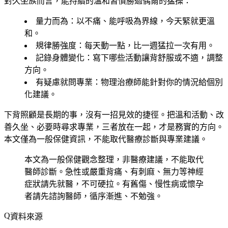
對久坐族而言，能持續的溫和習慣勝過偶爾的猛操：
量力而為
：以不痛、能呼吸為界線，今天緊就更溫
和。
規律勝強度
：每天動一點，比一週猛拉一次有用。
記錄身體變化
：寫下哪些活動讓背舒服或不適，調整
方向。
有疑慮就問專業
：物理治療師能針對你的情況給個別
化建議。
下背照顧是長期的事，沒有一招見效的捷徑。把溫和活動、改
善久坐、必要時尋求專業，三者放在一起，才是務實的方向。
本文僅為一般保健資訊，不能取代醫療診斷與專業建議。
本文為一般保健觀念整理，非醫療建議，不能取代
醫師診斷。急性或嚴重背痛、有刺麻、無力等神經
症狀請先就醫，不可硬拉。有舊傷、慢性病或懷孕
者請先諮詢醫師，循序漸進、不勉強。
資料來源