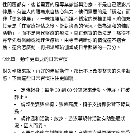
性問題都有，後者需要的是專業診斷與治療，不是自己跟影片
伸展。有些人的腰痛來自核心無力，他們需要的是「穩定」而
非「更多伸展」，一味拉腰反而讓不穩定的脊椎更糟。瑜伽充
其量是「在醫療評估之後、針對適合的情況，做為溫和的輔助
活動」，而不是替代醫療的療法。真正務實的做法是：痛得不
尋常先看醫師或物理治療師，由專業判斷你的情況適不適合
動、適合怎麼動，再把溫和瑜伽當成日常照顧的一部分。
比單一動作更重要的日常習慣
對久坐族來說，再好的伸展動作，都比不上改變整天的久坐狀
態。下面這些日常習慣往往更關鍵：
定時起身
：每坐 30 到 60 分鐘起來走動、伸展，打破
靜止。
調整坐姿與桌椅
：螢幕高度、椅子支撐都影響下背負
擔。
規律溫和活動
：散步、游泳等規律活動有助整體狀
況，因人而異。
不要久坐後立刻劇烈伸展
：身體還沒暖開硬拉容易受