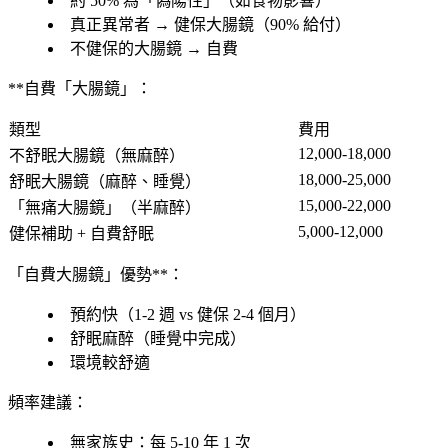
約 50% 為「
偽陽性
」（如食物影響）
真正異常者
→ 健保大腸鏡（90% 給付）
不健保的大腸鏡
→ 自費
**自費「大腸鏡」：
類型
費用
12,000-18,000
不舒眠大腸鏡
（無麻醉）
18,000-25,000
舒眠大腸鏡
（麻醉、睡覺）
15,000-22,000
「無痛大腸鏡」（半麻醉）
5,000-12,000
健保補助
+ 自費舒眠
「自費大腸鏡」優勢**：
預約快
（1-2 週 vs 健保 2-4 個月）
舒眠麻醉
（睡覺中完成）
環境較舒適
頻率建議
：
無家族史
：每 5-10 年 1 次