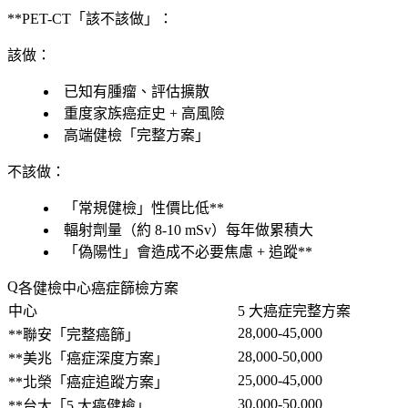
**PET-CT「該不該做」：
該做
：
已知有腫瘤、評估擴散
重度家族癌症史 + 高風險
高端健檢「
完整方案
」
不該做
：
「常規健檢」性價比低**
輻射劑量
（約 8-10 mSv）每年做累積大
「偽陽性」會造成不必要焦慮 + 追蹤**
各健檢中心癌症篩檢方案
中心
5 大癌症完整方案
28,000-45,000
**聯安「完整癌篩」
28,000-50,000
**美兆「癌症深度方案」
25,000-45,000
**北榮「癌症追蹤方案」
30,000-50,000
**台大「5 大癌健檢」