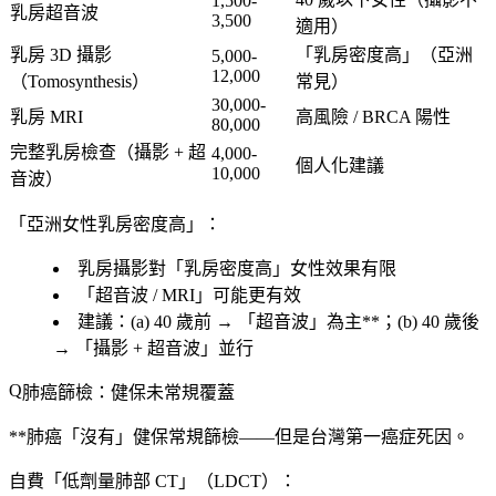
1,500-
乳房超音波
3,500
適用）
乳房 3D 攝影
「
乳房密度高
」（亞洲
5,000-
12,000
（Tomosynthesis）
常見）
30,000-
乳房 MRI
高風險 / BRCA 陽性
80,000
完整乳房檢查
（攝影 + 超
4,000-
個人化建議
10,000
音波）
「亞洲女性乳房密度高」：
乳房攝影對「
乳房密度高
」女性效果有限
「超音波 / MRI」可能更有效
建議
：(a) 40 歲前 → 「超音波」為主**；(b) 40 歲後
→ 「攝影 + 超音波」並行
肺癌篩檢：健保未常規覆蓋
**肺癌「沒有」健保常規篩檢——但是台灣第一癌症死因。
自費「
低劑量肺部 CT
」（LDCT）
：