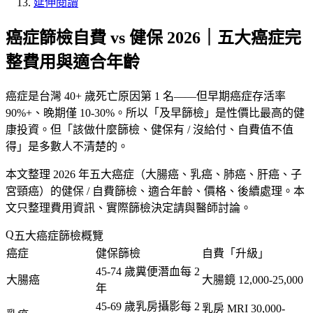
延伸閱讀
癌症篩檢自費 vs 健保 2026｜五大癌症完
整費用與適合年齡
癌症是台灣 40+ 歲死亡原因第 1 名——但
早期癌症存活率
90%+
、晚期僅 10-30%。所以「
及早篩檢
」是性價比最高的健
康投資。但「
該做什麼篩檢、健保有 / 沒給付、自費值不值
得
」是多數人不清楚的。
本文整理 2026 年五大癌症（大腸癌、乳癌、肺癌、肝癌、子
宮頸癌）的健保 / 自費篩檢、適合年齡、價格、後續處理。
本
文只整理費用資訊、實際篩檢決定請與醫師討論
。
五大癌症篩檢概覽
癌症
健保篩檢
自費「
升級
」
45-74 歲糞便潛血每 2
大腸癌
大腸鏡 12,000-25,000
年
45-69 歲乳房攝影每 2
乳房 MRI 30,000-