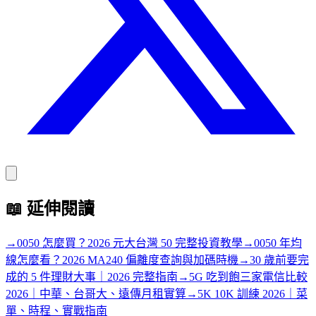
📖
延伸閱讀
→
0050 怎麼買？2026 元大台灣 50 完整投資教學
→
0050 年均
線怎麼看？2026 MA240 偏離度查詢與加碼時機
→
30 歲前要完
成的 5 件理財大事｜2026 完整指南
→
5G 吃到飽三家電信比較
2026｜中華、台哥大、遠傳月租實算
→
5K 10K 訓練 2026｜菜
單、時程、實戰指南