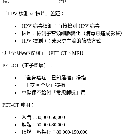
價）
劑）
「HPV 檢測 vs 抹片」差距：
HPV 病毒檢測
：直接檢測 HPV 病毒
抹片
：檢測子宮頸細胞變化（病毒已造成影響）
HPV 檢測 +
：未來更主流的篩檢方式
「
全身癌症篩檢
」（PET-CT、MRI）
PET-CT
（正子斷層）：
「
全身癌症 + 已知腫瘤
」掃描
「
1 次 = 全身
」掃描
**健保不給付「常規篩檢」用
PET-CT 費用
：
入門
：30,000-50,000
進階
：50,000-80,000
頂規 + 客製化
：80,000-150,000