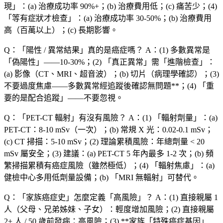
現」：(a) 治療成功率 90%+；(b) 治療費用低；(c)
痛苦少
；(4)
「等有症狀才檢查」：(a) 治療成功率 30-50%；(b) 治療費用
高（百萬以上）；(c)
長期影響
。
Q：「陽性 / 異常結果」真的是癌症嗎？
A：(1)
多數異常是
「偽陽性」——10-30%；(2) 「真正異常」需「進階檢查」：
(a) 影像（CT、MRI、超音波）；(b) 切片（病理學確認）；(3)
不要過度焦慮
——多數異常經追蹤後
確認無問題**；(4) 「重
要的是配合追蹤」——不要忽視。
Q：「PET-CT 輻射」有沒有風險？
A：(1) 「輻射劑量」：(a)
PET-CT
：8-10 mSv（一次）；(b)
常規 X 光
：0.02-0.1 mSv；
(c)
CT 掃描
：5-10 mSv；(2)
理論累積風險
：年總劑量 < 20
mSv 屬安全；(3)
建議
：(a)
PET-CT 5 年內最多 1-2 次
；(b)
頻
繁掃描
累積有癌症風險（雖然極低）；(4) 「輻射焦慮」：(a)
健檢中心多用低劑量設備
；(b) 「MRI 無輻射」可替代。
Q：「家族癌症史」怎麼定義「高風險」？
A：(1)
直接親屬 1
人
（父母、兄弟姊妹、子女）：
輕度增加風險
；(2)
直接親屬
2+ 人 / 50 歲前發病
：
高風險
；(3) **家族「特殊癌症基因」