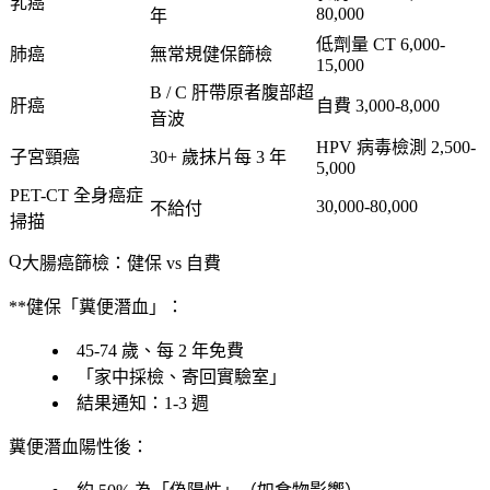
乳癌
80,000
年
低劑量 CT 6,000-
肺癌
無常規健保篩檢
15,000
B / C 肝帶原者腹部超
肝癌
自費 3,000-8,000
音波
HPV 病毒檢測 2,500-
子宮頸癌
30+ 歲抹片每 3 年
5,000
PET-CT 全身癌症
30,000-80,000
不給付
掃描
大腸癌篩檢：健保 vs 自費
**健保「糞便潛血」：
45-74 歲、每 2 年免費
「
家中採檢、寄回實驗室
」
結果通知：1-3 週
糞便潛血陽性後
：