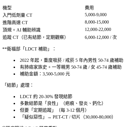
機型
費用
5,000-9,000
入門低劑量 CT
8,000-15,000
進階高速 CT
12,000-22,000
頂規 + AI 輔助辨識
追蹤 CT
（已有結節，定期觀察）
6,000-12,000 / 次
**衛福部「LDCT 補助」：
2022 年起，
重度吸菸 / 戒菸 5 年內
男性 50-74 歲補助
有肺癌家族史 + 一等親
男 50-74 歲 / 女 45-74 歲補助
補助金額：3,500-5,000 元
「結節」處理：
LDCT 約
20-30% 發現結節
多數結節是「良性」（疤痕、發炎、鈣化）
但要「定期追蹤」（每 3-12 個月）
「
疑似惡性
」→
PET-CT / 切片
（30,000-80,000）