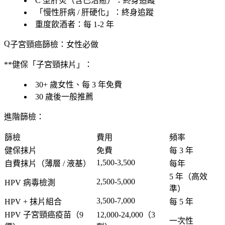
C 型肝炎（含已治癒）：終身追蹤
「
慢性肝病 / 肝硬化
」：終身追蹤
重度飲酒者：每 1-2 年
子宮頸癌篩檢：女性必做
**健保「子宮頸抹片」：
30+ 歲女性、每 3 年免費
30 歲後一般推薦
進階篩檢
：
篩檢
費用
頻率
健保抹片
免費
每 3 年
1,500-3,500
自費抹片
（薄層 / 液基）
每年
5 年
（高效
2,500-5,000
HPV 病毒檢測
準）
3,500-7,000
HPV + 抹片組合
每 5 年
HPV 子宮頸癌疫苗
（9
12,000-24,000（3
一次性