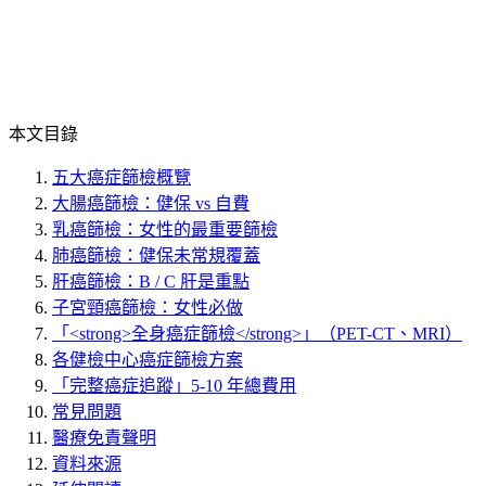
本文目錄
五大癌症篩檢概覽
大腸癌篩檢：健保 vs 自費
乳癌篩檢：女性的最重要篩檢
肺癌篩檢：健保未常規覆蓋
肝癌篩檢：B / C 肝是重點
子宮頸癌篩檢：女性必做
「<strong>全身癌症篩檢</strong>」（PET-CT、MRI）
各健檢中心癌症篩檢方案
「完整癌症追蹤」5-10 年總費用
常見問題
醫療免責聲明
資料來源