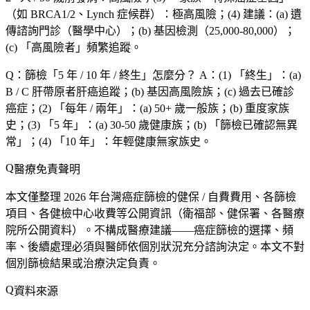
（如 BRCA1/2、Lynch 症候群）：
極高風險
；(4)
建議
：(a)
遺
傳諮詢門診
（醫學中心）；(b)
基因檢測
（25,000-80,000）；
(c) 「高風險者」頻繁追蹤。
Q：篩檢「5 年 / 10 年 / 終生」怎麼分？
A：(1) 「終生」：(a)
B / C 肝帶原者肝癌追蹤；(b)
基因高風險族
；(c)
過去已確診
癌症
；(2) 「每年 / 兩年」：(a) 50+ 歲一般族；(b) 重度家族
史；(3) 「5 年」：(a) 30-50 歲健康族；(b) 「篩檢已確認無異
常」；(4) 「10 年」：年輕健康無家族史。
醫療免責聲明
本文僅整理 2026 年台灣癌症篩檢的健保 / 自費費用、各篩檢
項目、各健檢中心收費等公開資訊（衛福部、健保署、各醫療
院所公開資料）。
不構成醫療建議
——癌症篩檢的選擇、頻
率、後續處理必須與醫師依個別狀況充分諮詢決定。本文不對
個別篩檢結果或治療決定負責。
資料來源