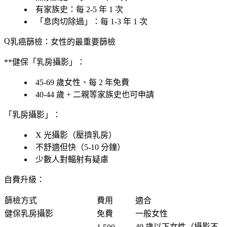
有家族史
：每 2-5 年 1 次
「息肉切除過」：每 1-3 年 1 次
乳癌篩檢：女性的最重要篩檢
**健保「乳房攝影」：
45-69 歲女性、每 2 年免費
40-44 歲 + 二親等家族史
也可申請
「乳房攝影」：
X 光攝影
（壓擠乳房）
不舒適但快
（5-10 分鐘）
少數人對輻射有疑慮
自費升級
：
篩檢方式
費用
適合
健保乳房攝影
免費
一般女性
40 歲以下女性
（攝影不