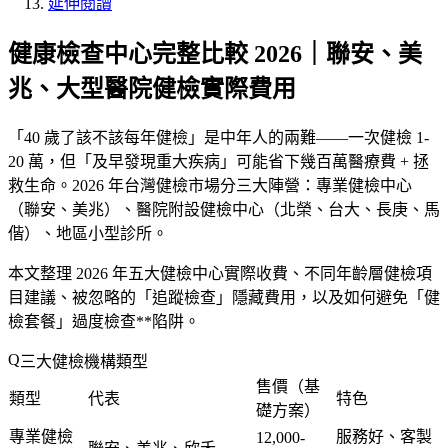
延伸閱讀
健康檢查中心完整比較 2026｜聯安、美
兆、大型醫院健檢實際費用
「
40 歲了該不該每年健檢
」是中年人的兩難——一次健檢 1-
20 萬，但「
及早發現重大疾病
」可能省下幾百萬醫療費 + 拯
救生命。2026 年台灣健檢市場分三大陣營：
專業健檢中心
（聯安、美兆）、
醫院附設健檢中心
（北榮、台大、長庚、馬
偕）、
地區小型診所
。
本文整理 2026 年五大健檢中心實際收費、不同年齡層健檢項
目建議、被忽略的「追蹤檢查」隱藏費用，以及如何避免「健
檢套餐」過度檢查**陷阱。
三大健檢機構類型
售價（基
類型
代表
特色
礎方案）
專業健檢
服務好、客製
12,000-