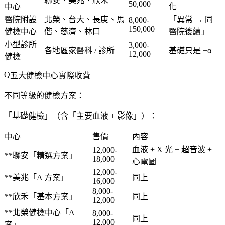
聯安、美兆、欣禾
50,000
中心
化
醫院附設
北榮、台大、長庚、馬
「
異常 → 同
8,000-
150,000
健檢中心
偕、慈濟、林口
醫院後續
」
小型診所
3,000-
各地區家醫科 / 診所
基礎只是 +α
12,000
健檢
五大健檢中心實際收費
不同等級的健檢方案：
「基礎健檢」（含「主要血液 + 影像」）：
中心
售價
內容
血液 + X 光 + 超音波 +
12,000-
**聯安「精選方案」
18,000
心電圖
12,000-
**美兆「A 方案」
同上
16,000
8,000-
**欣禾「基本方案」
同上
12,000
**北榮健檢中心「A
8,000-
同上
12,000
案」