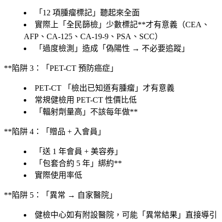
「
12 項腫瘤標記
」聽起來全面
實際上「全民篩檢」少數標記**才有意義（CEA、
AFP、CA-125、CA-19-9、PSA、SCC）
「
過度檢測
」造成「
偽陽性 → 不必要追蹤
」
**陷阱 3：「PET-CT 預防癌症」
PET-CT 「檢出已知道有腫瘤」才有意義
常規健檢用 PET-CT 性價比低
「輻射劑量高」不該每年做**
**陷阱 4：「贈品 + 入會員」
「
送 1 年會員 + 美容券
」
「包套合約 5 年」綁約**
實際使用率低
**陷阱 5：「異常 → 自家醫院」
健檢中心如有附設醫院，可能「異常結果」直接導引