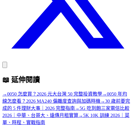
📖
延伸閱讀
→
0050 怎麼買？2026 元大台灣 50 完整投資教學
→
0050 年均
線怎麼看？2026 MA240 偏離度查詢與加碼時機
→
30 歲前要完
成的 5 件理財大事｜2026 完整指南
→
5G 吃到飽三家電信比較
2026｜中華、台哥大、遠傳月租實算
→
5K 10K 訓練 2026｜菜
單、時程、實戰指南