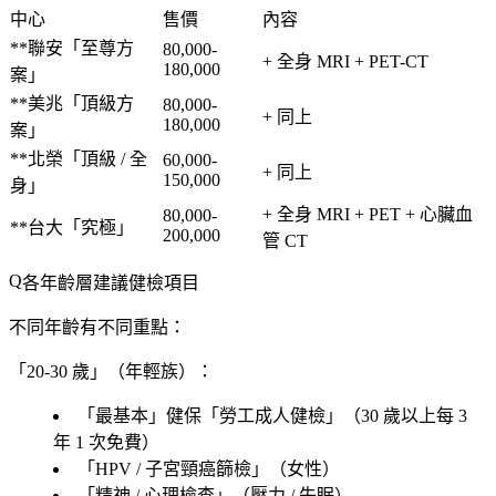
中心
售價
內容
**聯安「至尊方
80,000-
+ 全身 MRI + PET-CT
180,000
案」
**美兆「頂級方
80,000-
+ 同上
180,000
案」
**北榮「頂級 / 全
60,000-
+ 同上
150,000
身」
+ 全身 MRI + PET + 心臟血
80,000-
**台大「究極」
200,000
管 CT
各年齡層建議健檢項目
不同年齡有不同重點：
「20-30 歲」（年輕族）：
「
最基本
」健保「
勞工成人健檢
」（30 歲以上每 3
年 1 次免費）
「
HPV / 子宮頸癌篩檢
」（女性）
「
精神 / 心理檢查
」（壓力 / 失眠）