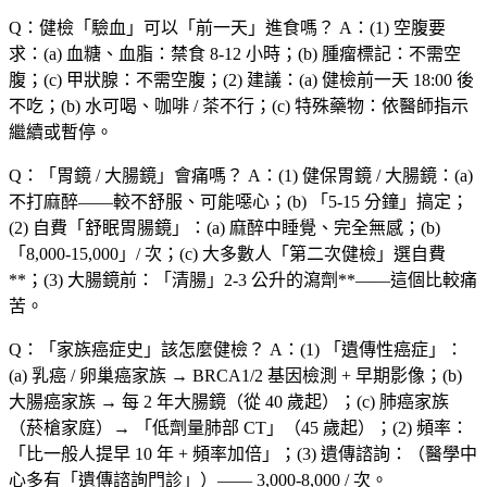
Q：健檢「
驗血
」可以「
前一天
」進食嗎？
A：(1)
空腹要
求
：(a)
血糖、血脂
：
禁食 8-12 小時
；(b)
腫瘤標記
：不需空
腹；(c)
甲狀腺
：不需空腹；(2)
建議
：(a) 健檢前一天
18:00 後
不吃
；(b)
水可喝、咖啡 / 茶不行
；(c)
特殊藥物
：依醫師指示
繼續或暫停。
Q：「胃鏡 / 大腸鏡」會痛嗎？
A：(1)
健保胃鏡 / 大腸鏡
：(a)
不打麻醉
——較不舒服、可能噁心；(b) 「5-15 分鐘」搞定；
(2)
自費「舒眠胃腸鏡」：(a) 麻醉中睡覺、完全無感；(b)
「8,000-15,000」/ 次
；(c) 大多數人「第二次健檢」選自費
**；(3)
大腸鏡前
：「清腸」2-3 公升的瀉劑**——這個比較痛
苦。
Q：「家族癌症史」該怎麼健檢？
A：(1) 「遺傳性癌症」：
(a)
乳癌 / 卵巢癌
家族 →
BRCA1/2 基因檢測 + 早期影像
；(b)
大腸癌
家族 →
每 2 年大腸鏡
（從 40 歲起）；(c)
肺癌
家族
（菸槍家庭）→ 「低劑量肺部 CT」（45 歲起）；(2)
頻率
：
「比一般人提早 10 年 + 頻率加倍」；(3)
遺傳諮詢
：（醫學中
心多有「遺傳諮詢門診」）—— 3,000-8,000 / 次。