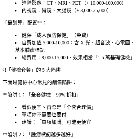
進階影像
：CT、MRI、PET（+ 10,000-100,000）
內視鏡
：胃鏡、大腸鏡（+ 8,000-25,000）
「最划算」配置**：
健保「
成人預防保健
」（
免費
）
自費加值 5,000-10,000
：含 X 光、超音波、心電圖、
基本腫瘤標記
總費用
：8,000-15,000、效果相當「
1.5 萬基礎健檢
」
「
健檢套餐
」的 5 大陷阱
下面是健檢中心常見的銷售陷阱：
**陷阱 1：「全套健檢 = 90% 折扣」
看似便宜、實際是「
全套合理價
」
單項你不需要
也要付
建議
：「
單項加購
」可能更便宜
**陷阱 2：「腫瘤標記越多越好」