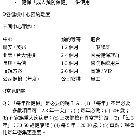
健保「
成人預防保健
」一併使用
各健檢中心預約難度
不同中心預約：
中心
預約等待
適合
聯安 / 美兆
1-2 個月
一般族群
北榮 / 台大健檢
2-4 個月
國民健保族群
長庚 / 馬偕
1-3 個月
醫院系統用戶
頂規方案
2-6 個月
高端 / VIP
公司健檢
（年度）
公司安排
員工
常見問題
Q：「
每年都健檢
」是必要的嗎？
A：(1) 「每年」不是必要
——多數項目可「2-3 年一次」；(2)
每年必做
：(a) 50+ 歲；
(b) 有家族重大疾病史；(c) 上次健檢有異常需追蹤；(3) 「每 3
年」：30-50 歲健康族；(4)
每 5 年
：20-30 歲；(5)
重點
：
規律
比每年密集更重要
。