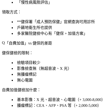
「
慢性病風險評估
」
領取方式
：
**健保署「成人預防保健」官網查詢可用診所
戶籍地衛生所
也提供
多家醫院健檢中心
有「
健保 + 加值方案
」
「自費加值」vs 健保的差距
健保健檢的
限制
：
檢驗項目較少
影像檢查無
（無超音波、X 光）
無腫瘤標記
無心電圖
自費加值健檢加什麼
：
基本影像
：X 光、超音波、心電圖（+ 3,000-8,000）
腫瘤標記
：CEA、AFP、PSA 等（+ 2,000-5,000）