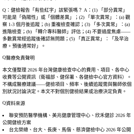
Q：健檢報告「有些紅字」該緊張嗎？
A：(1) 「部分異常」
可能是「偽陽性」或「個體差異」；(2) 「單次異常」：(a) 觀
察 1-3 個月後追蹤；(b)
重複檢查確認
；(3) 「多次異常」：(a)
進階檢查；(b) 「轉介專科醫師」評估；(4)
不要過度焦慮
——
多數異常經追蹤後
確認無問題
；(5) 「真正異常」：「及早治
療 + 預後通常好」。
醫療免責聲明
本文僅整理 2026 年台灣健康檢查中心的費用、項目、各中心
收費等公開資訊（衛福部、健保署、各健檢中心官方資料）。
不構成醫療建議
——健檢項目、頻率、後續追蹤需與醫師依個
別狀況討論決定。本文不對個別健檢結果或治療決定負責。
資料來源
聯安預防醫學機構、美兆健康管理中心、欣禾健診
2026 年
公開健檢方案
台北榮總、台大、長庚、馬偕、慈濟健檢中心
2026 年公開