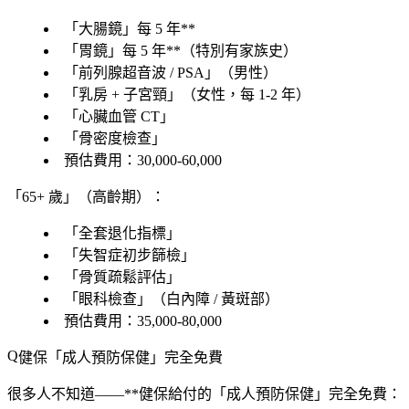
「大腸鏡」每 5 年**
「胃鏡」每 5 年**（特別有家族史）
「
前列腺超音波 / PSA
」（男性）
「
乳房 + 子宮頸
」（女性，每 1-2 年）
「
心臟血管 CT
」
「
骨密度檢查
」
預估費用
：30,000-60,000
「65+ 歲」（高齡期）：
「
全套退化指標
」
「
失智症初步篩檢
」
「
骨質疏鬆評估
」
「
眼科檢查
」（白內障 / 黃斑部）
預估費用
：35,000-80,000
健保「成人預防保健」完全免費
很多人不知道——**健保給付的「成人預防保健」完全免費：