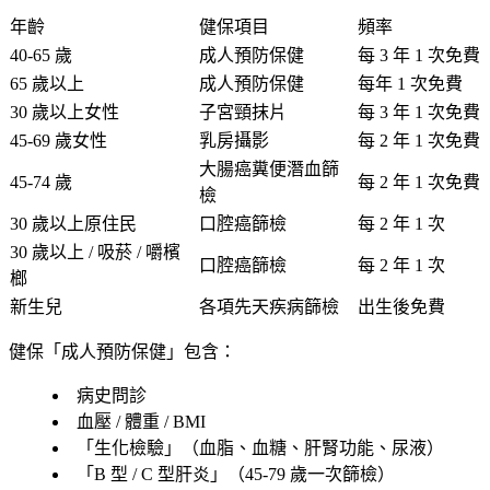
年齡
健保項目
頻率
40-65 歲
成人預防保健
每 3 年 1 次免費
65 歲以上
成人預防保健
每年 1 次免費
30 歲以上女性
子宮頸抹片
每 3 年 1 次免費
45-69 歲女性
乳房攝影
每 2 年 1 次免費
大腸癌糞便潛血篩
45-74 歲
每 2 年 1 次免費
檢
30 歲以上原住民
口腔癌篩檢
每 2 年 1 次
30 歲以上 / 吸菸 / 嚼檳
口腔癌篩檢
每 2 年 1 次
榔
新生兒
各項先天疾病篩檢
出生後免費
健保「
成人預防保健
」包含
：
病史問診
血壓 / 體重 / BMI
「生化檢驗」（血脂、血糖、肝腎功能、尿液）
「
B 型 / C 型肝炎
」（45-79 歲一次篩檢）