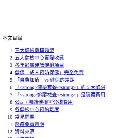
本文目錄
三大健檢機構類型
五大健檢中心實際收費
各年齡層建議健檢項目
健保「成人預防保健」完全免費
「自費加值」vs 健保的差距
「<strong>健檢套餐</strong>」的 5 大陷阱
「<strong>追蹤檢查</strong>」是隱藏費用
公司 / 團體健檢可分擔費用
各健檢中心預約難度
常見問題
醫療免責聲明
資料來源