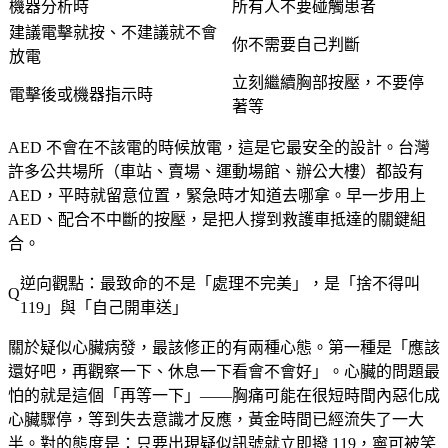
機器分析時
所有人不要碰觸患者
建議電擊就按、不建議就不會
你不需要自己判斷
放電
立刻繼續胸部按壓，不要停
電擊後或機器指示時
著等
AED 不會在不該電的時候放電，這是它最安全的設計。台灣
許多公共場所（車站、賣場、運動場館、辦公大樓）都設有
AED，平時就留意位置，緊急時才知道去哪拿。早一步用上
AED、配合不中斷的按壓，是把人撐到救護車抵達的關鍵組
合。
逆向觀點：最致命的不是「處理不完美」，是「捨不得叫
119」與「自己開車送」
關於疑似心臟病發，最該修正的有兩種心態。第一種是「應該
還好吧，再觀察一下、休息一下看會不會好」。心臟的問題最
怕的就是這個「再等一下」——胸痛可能在很短時間內惡化成
心臟驟停，等到失去意識才反應，黃金時間已經流失了一大
半。對的態度是：
只要出現疑似訊號就立即撥 119
，寧可被笑