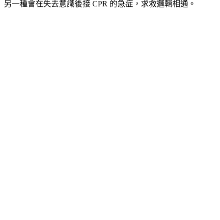
另一種會在失去意識後接 CPR 的急症，求救邏輯相通。