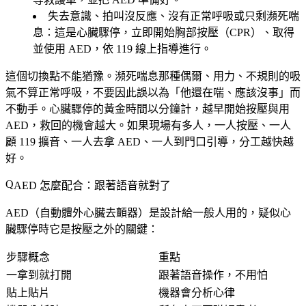
失去意識、拍叫沒反應、沒有正常呼吸或只剩瀕死喘
息
：這是心臟驟停，
立即開始胸部按壓（CPR）、取得
並使用 AED
，依 119 線上指導進行。
這個切換點不能猶豫。瀕死喘息那種偶爾、用力、不規則的吸
氣
不算正常呼吸
，不要因此誤以為「他還在喘、應該沒事」而
不動手。心臟驟停的黃金時間以分鐘計，越早開始按壓與用
AED，救回的機會越大。如果現場有多人，
一人按壓、一人
顧 119 擴音、一人去拿 AED、一人到門口引導
，分工越快越
好。
AED 怎麼配合：跟著語音就對了
AED（自動體外心臟去顫器）是設計給一般人用的，疑似心
臟驟停時它是按壓之外的關鍵：
步驟概念
重點
一拿到就打開
跟著語音操作，不用怕
貼上貼片
機器會分析心律