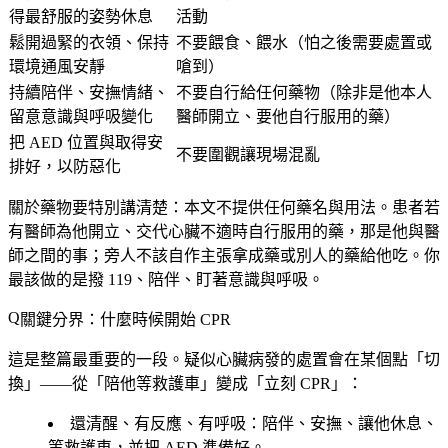
得最舒服的姿勢休息
活動
鬆開過緊的衣領、保持
不要餵食、餵水（怕之後需要處置或
環境通風安靜
嗆到）
持續陪伴、安撫情緒、
不要自行給任何藥物（除非是他本人
留意意識與呼吸變化
醫師開立、要他自行服用的藥）
把 AED 位置與取得安
不要圍觀讓現場混亂
排好，以防惡化
關於藥物要特別講清楚：
本文不提供任何藥名與用法
。患者若
有醫師為他開立、交代心臟不適時自行服用的藥，那是他與醫
師之間的事；旁人不該自作主張拿成藥或別人的藥給他吃。你
最該做的是撥 119、陪伴、盯著意識與呼吸。
關鍵分界：什麼時候開始 CPR
這是整篇最重要的一段。疑似心臟病發的處置會在某個點「切
換」——從「陪他等救護車」變成「立刻 CPR」：
還清醒、有反應、有呼吸
：陪伴、安撫、讓他休息、
等救護車，並把 AED 準備好。