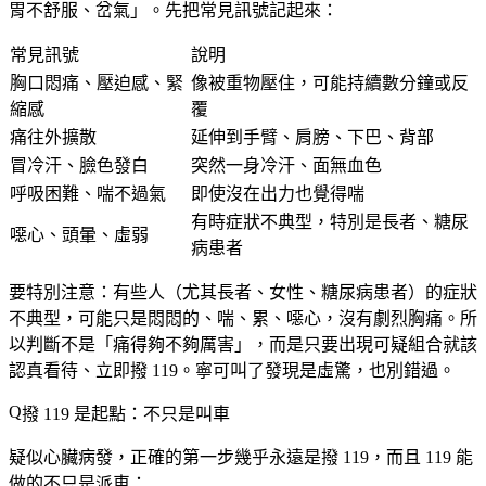
胃不舒服、岔氣」。先把常見訊號記起來：
常見訊號
說明
胸口悶痛、壓迫感、緊
像被重物壓住，可能持續數分鐘或反
縮感
覆
痛往外擴散
延伸到手臂、肩膀、下巴、背部
冒冷汗、臉色發白
突然一身冷汗、面無血色
呼吸困難、喘不過氣
即使沒在出力也覺得喘
有時症狀不典型，特別是長者、糖尿
噁心、頭暈、虛弱
病患者
要特別注意：
有些人（尤其長者、女性、糖尿病患者）的症狀
不典型
，可能只是悶悶的、喘、累、噁心，沒有劇烈胸痛。所
以判斷不是「痛得夠不夠厲害」，而是
只要出現可疑組合就該
認真看待、立即撥 119
。寧可叫了發現是虛驚，也別錯過。
撥 119 是起點：不只是叫車
疑似心臟病發，正確的第一步幾乎永遠是撥 119，而且 119 能
做的不只是派車：