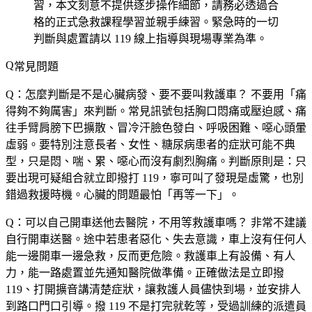
習，本文刻意不提供逐步操作細節，請務必透過合
格的正式急救課程學習並親手練習。緊急時的一切
判斷與處置請以 119 線上指導與現場專業為準。
常見問題
Q：怎麼判斷是不是心臟病發、要不要叫救護車？
不要用「痛
得夠不夠厲害」來判斷。常見訊號包括胸口悶痛或壓迫感、痛
往手臂肩膀下巴擴散、冒冷汗臉色發白、呼吸困難、噁心頭暈
虛弱。要特別注意長者、女性、糖尿病患者的症狀可能不典
型，只是悶、喘、累、噁心而沒有劇烈胸痛。判斷原則是：只
要出現可疑組合就立即撥打 119，寧可叫了發現是虛驚，也別
錯過救援時機。心臟的問題最怕「再等一下」。
Q：可以自己開車送他去醫院，不用等救護車嗎？
非常不建議
自行開車送醫。途中若患者惡化、失去意識，車上沒有任何人
能一邊開車一邊急救，反而更危險。救護車上有設備、有人
力，能一路處置並先通知醫院做準備。正確做法是立即撥
119、打開擴音講清楚症狀，讓救護人員儘快到場，並安排人
到路口門口引導。撥 119 不是打完就乾等，受過訓練的派遣員