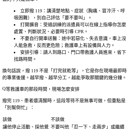
立即撥 119
：講清楚地點、症狀（胸痛、冒冷汗、呼
吸困難），別自己評估「要不要叫」。
打開擴音
：受過訓練的派遣員可以在線上指導你怎麼
處置、判斷狀況、必要時引導 CPR。
不要自行開車送醫
：途中若惡化、失去意識，車上沒
人能急救，反而更危險；救護車上有設備與人力。
安排引導
：請人到路口、門口帶救護人員進來，省下
找路時間。
換句話說，撥 119 不是「打完就乾等」，它是你在現場最即時
的專業後援。越早撥、越早分工，越能爭取那關鍵的幾分鐘。
等救護車的那段時間，現場怎麼安排
撥完 119、患者還清醒時，這段等待不是無事可做，但重點是
「別幫倒忙」：
該做
不該做
讓他停止活動、採他覺
不要叫他「忍一下、走兩步」或繼續