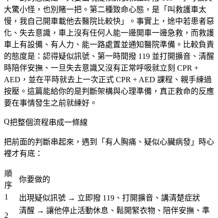
大驚小怪，也別賭一把。第二種致命心態，是「叫救護車太
慢，我自己開車載他去醫院比較快」。事實上，途中若患者惡
化、失去意識，車上沒有任何人能一邊開車一邊急救，而救護
車上有設備、有人力、能一路處置並通知醫院準備。比較負責
的態度是：認得疑似訊號、第一時間撥 119 並打開擴音、清醒
時陪伴安撫、一旦失去意識又沒有正常呼吸就立刻 CPR +
AED，並在平時就去上一次正式 CPR + AED 課程、親手練過
按壓。這篇能給你的是判斷架構與心理準備，真正救命的反應
要在事情發生之前就練好。
把整個流程串成一條線
把前面的判斷串起來，遇到「有人胸痛、疑似心臟病發」時心
裡才有底：
順
你要做的
序
1
出現疑似訊號 → 立即撥 119、打開擴音、講清楚症狀
清醒 → 讓他停止活動休息、鬆開緊衣物、陪伴安撫、準
2