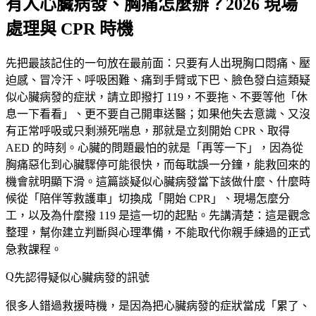
有人心臟病發、胸痛怎麼辦？2026 現場
處理與 CPR 時機
先把最該記住的一句放在最前面：
只要有人出現胸口悶痛、壓
迫感、冒冷汗、呼吸困難、痛到手臂或下巴、臉色發白這類疑
似心臟病發的症狀，請立即撥打 119，不要拖、不要等他「休
息一下看看」、更不要自己開車送醫
；如果他失去意識、又沒
有正常呼吸或只剩瀕死喘息，那就是立刻開始 CPR、取得
AED 的時刻。心臟的問題最怕的就是「再等一下」，因為從
胸痛惡化到心臟驟停可能很快，而每耽誤一分鐘，能救回來的
機會就明顯下滑。這篇談疑似心臟病發當下該做什麼、什麼時
候從「陪伴等救護車」切換成「開始 CPR」、現場怎麼分
工，以及為什麼撥 119 是這一切的起點。先講清楚：這是觀念
整理，幫你建立判斷與心理準備，不能取代你親手練過的正式
急救課程。
先認得疑似心臟病發的訊號
很多人錯過救援時機，是因為把心臟病發的症狀當成「累了、