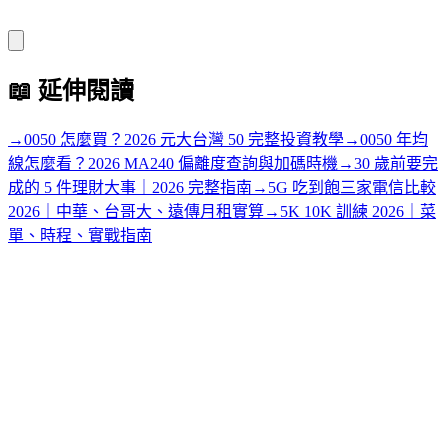
📖
延伸閱讀
→
0050 怎麼買？2026 元大台灣 50 完整投資教學
→
0050 年均
線怎麼看？2026 MA240 偏離度查詢與加碼時機
→
30 歲前要完
成的 5 件理財大事｜2026 完整指南
→
5G 吃到飽三家電信比較
2026｜中華、台哥大、遠傳月租實算
→
5K 10K 訓練 2026｜菜
單、時程、實戰指南