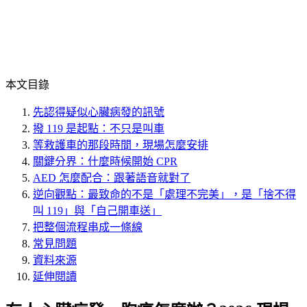
本文目錄
先認得疑似心臟病發的訊號
撥 119 是起點：不只是叫車
等救護車的那段時間，現場怎麼安排
關鍵分界：什麼時候開始 CPR
AED 怎麼配合：跟著語音就對了
逆向觀點：最致命的不是「處理不完美」，是「捨不得
叫 119」與「自己開車送」
把整個流程串成一條線
常見問題
資料來源
延伸閱讀