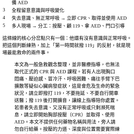
備 AED
3
全程留意意識與呼吸變化
4
失去意識、無正常呼吸 → 立即 CPR、取得並使用 AED
5
多人現場 → 分工：按壓、顧 119、拿 AED、門口引導
這條線的核心分岔點只有一個：
他還有沒有意識與正常呼吸
。
把這個判斷練熟，加上「第一時間就撥 119」的反射，就是現
場最能救命的兩件事。
本文為一般急救觀念整理，並非醫療指導，也無法
取代正式的 CPR 與 AED 課程。若有人出現胸口
悶痛、壓迫感、冒冷汗、呼吸困難、痛往手臂下巴
擴散等疑似心臟病發症狀，這是會危及生命的緊急
狀況，請立即撥打 119，不要拖延、不要自行開車
送醫；撥 119 後打開擴音，讓線上指導陪你處置。
若患者失去意識、又沒有正常呼吸或只剩瀕死喘
息，請立即開始胸部按壓（CPR）並取得、使用
AED。本文不提供任何藥物名稱與用法，旁人請
勿自行給藥。按壓的力道、深度與位置需要實際練