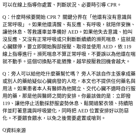
可以在線上指導你處置、判斷狀況、必要時引導 CPR。
Q：什麼時候要開始 CPR？
關鍵分界在「他還有沒有意識與
正常呼吸」。如果他還清醒、有反應、有呼吸，就陪伴安撫、
讓他休息、等救護車並準備好 AED。如果他失去意識、拍叫
沒反應、又沒有正常呼吸或只剩斷斷續續的瀕死喘息，這就是
心臟驟停，要立即開始胸部按壓、取得並使用 AED，依 119
線上指導進行。瀕死喘息不算正常呼吸，不要誤以為他還在喘
就不動手。這個切換點不能猶豫，越早按壓救回機會越大。
Q：旁人可以給他吃什麼藥幫忙嗎？
旁人不該自作主張拿成藥
或別人的藥給疑似心臟病發的人吃，本文也不提供任何藥名與
用法。如果患者本人有醫師為他開立、交代心臟不適時自行服
用的藥，那是他與醫師之間的安排。你最該做的是：立即撥
119、讓他停止活動採舒服姿勢休息、鬆開過緊衣領、持續陪
伴並盯著意識與呼吸變化，同時把 AED 位置安排好以防惡
化。不要餵食餵水，以免之後需要處置或嗆到。
資料來源