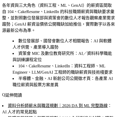
各年資與三大角色（資料工程、ML、GenAI）的薪資區間取
自 104、CakeResume、LinkedIn 的科技職類薪資與職缺要求彙
整，並對照數位發展部與資策會的數位人才報告觀察產業需求
趨勢；GenAI 薪資溢價依公開職缺加給推估，實際數字以各來
源最新公布為準。
數位發展部、國發會數位人才相關報告：AI 與軟體
人才供需、產業導入趨勢
資策會 MIC 及數位教育研究所：AI／資料科學職能
與訓練課程定位
104、CakeResume、LinkedIn：資料工程師、ML
Engineer、LLM/GenAI 工程師的職缺薪資與技術棧要求
半導體、金融、AI 新創公司公開徵才頁：各產業 AI
職位薪資與股票方案差異
延伸閱讀
資料分析師薪水與職涯規劃｜2026 DA 到 ML 完整路線
：
AI 人才的常見起點