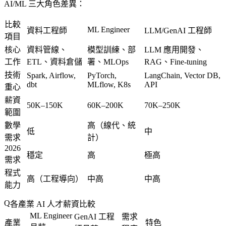
AI/ML 三大角色差異：
比較
ML Engineer
資料工程師
LLM/GenAI 工程師
項目
核心
資料管線、
模型訓練、部
LLM 應用開發、
工作
ETL、資料倉儲
署、MLOps
RAG、Fine-tuning
技術
Spark, Airflow,
PyTorch,
LangChain, Vector DB,
dbt
MLflow, K8s
API
重心
薪資
50K–150K
60K–200K
70K–250K
範圍
數學
高（線代、統
低
中
需求
計）
2026
穩定
高
極高
需求
程式
高（工程導向）
中高
中高
能力
各產業 AI 人才薪資比較
ML Engineer
GenAI 工程
需求
產業
特色