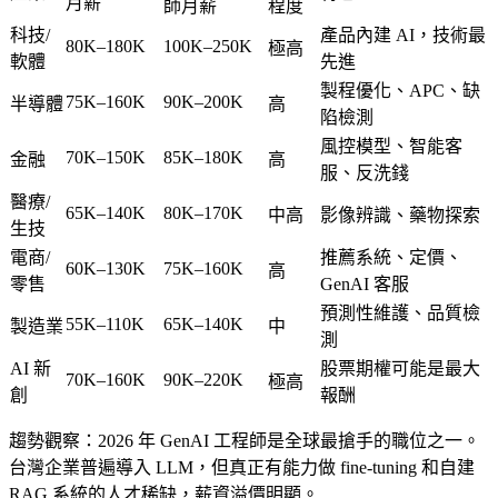
月薪
師月薪
程度
科技/
產品內建 AI，技術最
80K–180K
100K–250K
極高
軟體
先進
製程優化、APC、缺
75K–160K
90K–200K
半導體
高
陷檢測
風控模型、智能客
70K–150K
85K–180K
金融
高
服、反洗錢
醫療/
65K–140K
80K–170K
中高
影像辨識、藥物探索
生技
電商/
推薦系統、定價、
60K–130K
75K–160K
高
零售
GenAI 客服
預測性維護、品質檢
55K–110K
65K–140K
製造業
中
測
AI 新
股票期權可能是最大
70K–160K
90K–220K
極高
創
報酬
趨勢觀察
：2026 年 GenAI 工程師是全球最搶手的職位之一。
台灣企業普遍導入 LLM，但真正有能力做 fine-tuning 和自建
RAG 系統的人才稀缺，薪資溢價明顯。