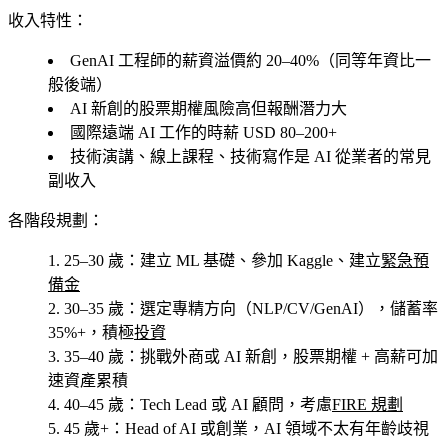
收入特性：
GenAI 工程師的薪資溢價約 20–40%（同等年資比一
般後端）
AI 新創的股票期權風險高但報酬潛力大
國際遠端 AI 工作的時薪 USD 80–200+
技術演講、線上課程、技術寫作是 AI 從業者的常見
副收入
各階段規劃：
25–30 歲
：建立 ML 基礎、參加 Kaggle、建立
緊急預
備金
30–35 歲
：選定專精方向（NLP/CV/GenAI），儲蓄率
35%+，積極
投資
35–40 歲
：挑戰外商或 AI 新創，股票期權 + 高薪可加
速資產累積
40–45 歲
：Tech Lead 或 AI 顧問，考慮
FIRE 規劃
45 歲+
：Head of AI 或創業，AI 領域不太有年齡歧視