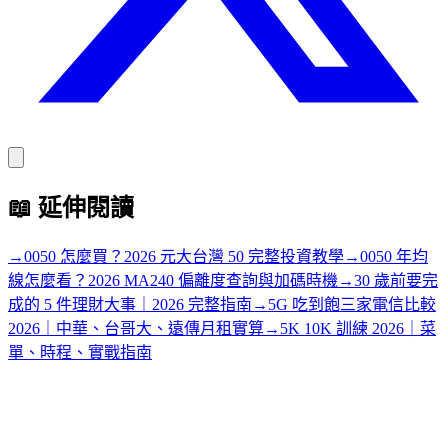
📖
延伸閱讀
→
0050 怎麼買？2026 元大台灣 50 完整投資教學
→
0050 年均
線怎麼看？2026 MA240 偏離度查詢與加碼時機
→
30 歲前要完
成的 5 件理財大事｜2026 完整指南
→
5G 吃到飽三家電信比較
2026｜中華、台哥大、遠傳月租實算
→
5K 10K 訓練 2026｜菜
單、時程、實戰指南