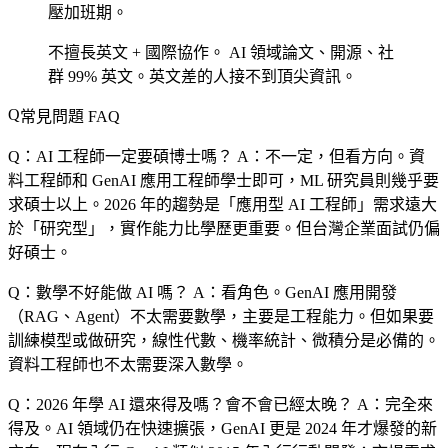
壓加班期。
不擅長英文 + 國際協作。
AI 領域論文、開源、社
群 99% 英文。英文差的人接不到頂尖資訊。
常見問題 FAQ
Q：AI 工程師一定要碩博士嗎？
A：不一定，但看方向。資
料工程師和 GenAI 應用工程師學士即可，ML 研究員則幾乎要
求碩士以上。2026 年的趨勢是「應用型 AI 工程師」需求遠大
於「研究型」，實作能力比學歷更重要。但台灣企業面試仍偏
好碩士。
Q：數學不好能做 AI 嗎？
A：看角色。GenAI 應用開發
（RAG、Agent）不太需要數學，主要是工程能力。但如果要
訓練模型或做研究，線性代數、機率統計、微積分是必備的。
資料工程師也不太需要深入數學。
Q：2026 年學 AI 還來得及嗎？會不會已經太晚？
A：完全來
得及。AI 領域仍在快速擴張，GenAI 更是 2024 年才爆發的新