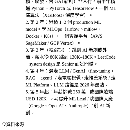
積、聯發、台 GAI 新創）**入行。前半年精
通 Python + PyTorch 或 TensorFlow + 一個 ML
演算法（XGBoost / 深度學習）。
第 2 年
：累積 1–2 個 production ML
model。學 MLOps（airflow、mlflow、
Docker、K8s）+ 一個雲端平台（AWS
SageMaker / GCP Vertex）。
第 3 年（轉跳期）
：跳到 AI 新創或外
商。薪水從 80K 跳到 130K–180K。LeetCode
+ system design 是 Senior 面試門檻。
第 4 年
：選
走 LLM / GenAI（fine-tuning +
RAG + agent）/ 走電腦視覺 / 走推薦系統 / 走
ML Platform
。LLM 路徑是 2026 年最熱。
第 5 年起
：年薪挑戰 250 萬+ 或國際遠端
USD 120K+。考慮
升 ML Lead / 跳國際大廠
（Google、OpenAI、Anthropic）/ 創 AI 新
創
。
資料來源