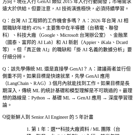
方向。現在入行 GenAI 類似 2015 年入行行動開發；市場需求
遠大於供給。但要注意，AI 技術演進極快，必須持續學習。
Q：台灣 AI 工程師的工作機會多嗎？
A：2026 年台灣 AI 相
關職缺年增約 45%。主要集中在半導體（台積電、聯發
科）、科技大廠（Google、Microsoft 台灣辦公室）、金融業
（國泰、富邦的 AI Lab）和 AI 新創（Appier、iKala、Dcard
等）。但「真正做 AI」的職缺和「掛 AI 名義的數據分析」要
仔細分辨。
Q：該先學傳統 ML 還是直接學 GenAI？
A：建議兩者並行但
側重不同。如果目標是快速就業，先學 GenAI 應用
（LangChain、RAG）3 個月內就能找到工作。如果目標是長
期深入，傳統 ML 的統計基礎和模型理解是不可跳過的。最理
想的路線是：Python → 基礎 ML → GenAI 應用 → 深度學習理
論。
從新鮮人到 Senior AI Engineer 的 5 年計畫
第 1 年
：選**科技大廠資料 / ML 團隊（台