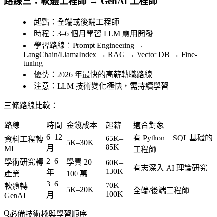
路線三：軟體工程師 → GenAI 工程師
起點
：全端或後端工程師
時程
：3–6 個月學習 LLM 應用開發
學習路線
：Prompt Engineering →
LangChain/LlamaIndex → RAG → Vector DB → Fine-
tuning
優勢
：2026 年最快的高薪轉職路線
注意
：LLM 技術變化極快，需持續學習
三條路線比較：
路線
時間
金錢成本
起薪
適合對象
6–12
有 Python + SQL 基礎的
65K–
資料工程轉
5K–30K
85K
月
ML
工程師
2–6
學術研究轉
學費 20–
60K–
有志深入 AI 理論研究
130K
年
產業
100 萬
3–6
70K–
軟體轉
5K–20K
全端/後端工程師
100K
月
GenAI
必備技術棧與學習順序