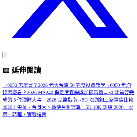
📖
延伸閱讀
→
0050 怎麼買？2026 元大台灣 50 完整投資教學
→
0050 年均
線怎麼看？2026 MA240 偏離度查詢與加碼時機
→
30 歲前要完
成的 5 件理財大事｜2026 完整指南
→
5G 吃到飽三家電信比較
2026｜中華、台哥大、遠傳月租實算
→
5K 10K 訓練 2026｜菜
單、時程、實戰指南