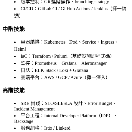
版本控制
：Git 進階操作、branching strategy
CI/CD
：GitLab CI / GitHub Actions / Jenkins（擇一精
通）
中階技能
容器編排
：Kubernetes（Pod、Service、Ingress、
Helm）
IaC
：Terraform / Pulumi（基礎設施即程式碼）
監控
：Prometheus + Grafana + Alertmanager
日誌
：ELK Stack / Loki + Grafana
雲端平台
：AWS / GCP / Azure（擇一深入）
高階技能
SRE 實踐
：SLO/SLI/SLA 設計、Error Budget、
Incident Management
平台工程
：Internal Developer Platform（IDP）、
Backstage
服務網格
：Istio / Linkerd