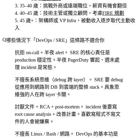
35–40 歲
：挑戰外商或遠端職位，薪資有機會翻倍
40–45 歲
：技術主管或獨立顧問，考慮
FIRE 規劃
45 歲+
：架構師或 VP Infra，被動收入逐步取代主動收
入
哪些情況下「DevOps / SRE」這條路不適合你
抗拒 on-call + 半夜 alert。
SRE 的核心責任是
production 穩定性。半夜 PagerDuty 響起、週末處
理 incident 是常態。
不擅長系統思維（debug 跨 layer）。
SRE 要 debug
從應用到網路到 DB 到雲端的整條 stack。具象思
維強的人在跨 layer 卡關。
討厭文件 + RCA + post-mortem。
incident 後要寫
root cause analysis + 改善計畫。喜歡寫程式不寫文
件的人會被嫌棄。
不擅長 Linux / Bash / 網路。
DevOps 的基本功是