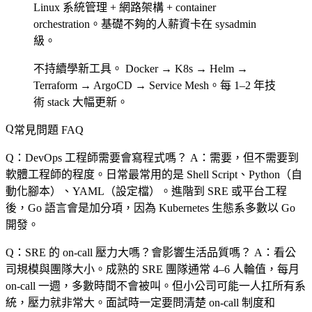
Linux 系統管理 + 網路架構 + container
orchestration。基礎不夠的人薪資卡在 sysadmin
級。
不持續學新工具。
Docker → K8s → Helm →
Terraform → ArgoCD → Service Mesh。每 1–2 年技
術 stack 大幅更新。
常見問題 FAQ
Q：DevOps 工程師需要會寫程式嗎？
A：需要，但不需要到
軟體工程師的程度。日常最常用的是 Shell Script、Python（自
動化腳本）、YAML（設定檔）。進階到 SRE 或平台工程
後，Go 語言會是加分項，因為 Kubernetes 生態系多數以 Go
開發。
Q：SRE 的 on-call 壓力大嗎？會影響生活品質嗎？
A：看公
司規模與團隊大小。成熟的 SRE 團隊通常 4–6 人輪值，每月
on-call 一週，多數時間不會被叫。但小公司可能一人扛所有系
統，壓力就非常大。面試時一定要問清楚 on-call 制度和