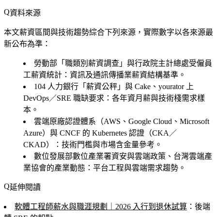
資料來源
本文薪資區間與技術趨勢綜合下列來源，實際數字以各來源最
新公布為準：
勞動部「職類別薪資調查」與行政院主計總處受僱員
工薪資統計：資訊及通訊傳播業薪資結構基準。
104 人力銀行「薪資公秤」與 Cake、yourator 上
DevOps／SRE 職缺要求：各年資月薪與技術棧需求樣
本。
雲端原廠認證體系（AWS、Google Cloud、Microsoft
Azure）與 CNCF 的 Kubernetes 認證（CKA／
CKAD）：技術門檻與市場含金量參考。
數位發展部數位產業署資安與雲端政策、台灣雲端產
業協會的產業動態：平台工程與雲端需求趨勢。
延伸閱讀
軟體工程師薪水與職涯規劃｜2026 入行到退休試算
：後端