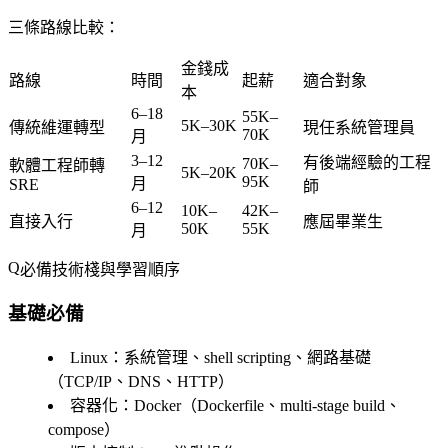
三條路線比較：
金錢成
路線
時間
起薪
適合對象
本
6–18
55K–
5K–30K
傳統維運轉型
現任系統管理員
70K
月
3–12
有後端經驗的工程
70K–
軟體工程師轉
5K–20K
95K
月
SRE
師
6–12
10K–
42K–
直接入行
應屆畢業生
50K
55K
月
必備技術棧與學習順序
基礎必備
Linux
：系統管理、shell scripting、網路基礎
（TCP/IP、DNS、HTTP）
容器化
：Docker（Dockerfile、multi-stage build、
compose）