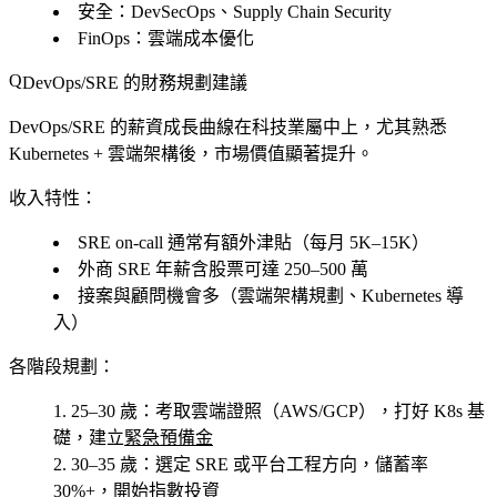
安全
：DevSecOps、Supply Chain Security
FinOps
：雲端成本優化
DevOps/SRE 的財務規劃建議
DevOps/SRE 的薪資成長曲線在科技業屬中上，尤其熟悉
Kubernetes + 雲端架構後，市場價值顯著提升。
收入特性：
SRE on-call 通常有額外津貼（每月 5K–15K）
外商 SRE 年薪含股票可達 250–500 萬
接案與顧問機會多（雲端架構規劃、Kubernetes 導
入）
各階段規劃：
25–30 歲
：考取雲端證照（AWS/GCP），打好 K8s 基
礎，建立
緊急預備金
30–35 歲
：選定 SRE 或平台工程方向，儲蓄率
30%+，開始
指數投資