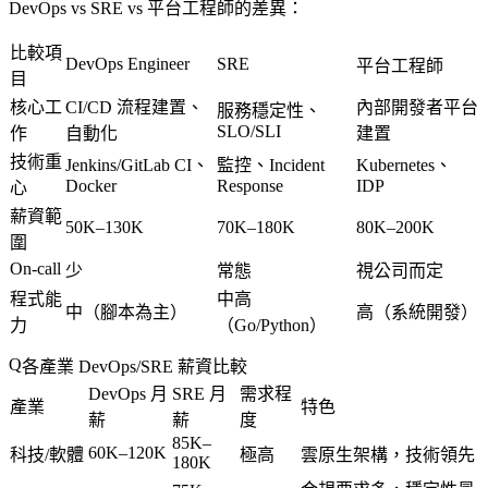
DevOps vs SRE vs 平台工程師的差異：
比較項
DevOps Engineer
SRE
平台工程師
目
核心工
CI/CD 流程建置、
內部開發者平台
服務穩定性、
SLO/SLI
作
自動化
建置
技術重
Jenkins/GitLab CI、
監控、Incident
Kubernetes、
Docker
Response
IDP
心
薪資範
50K–130K
70K–180K
80K–200K
圍
On-call
少
常態
視公司而定
程式能
中高
中（腳本為主）
高（系統開發）
力
（Go/Python）
各產業 DevOps/SRE 薪資比較
DevOps 月
SRE 月
需求程
產業
特色
薪
薪
度
85K–
60K–120K
科技/軟體
極高
雲原生架構，技術領先
180K