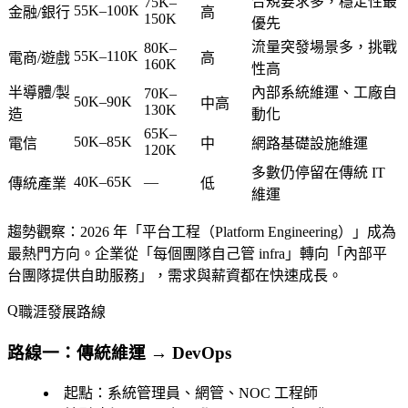
合規要求多，穩定性最
75K–
55K–100K
金融/銀行
高
150K
優先
流量突發場景多，挑戰
80K–
55K–110K
電商/遊戲
高
160K
性高
半導體/製
內部系統維運、工廠自
70K–
50K–90K
中高
130K
造
動化
65K–
50K–85K
電信
中
網路基礎設施維運
120K
多數仍停留在傳統 IT
40K–65K
—
傳統產業
低
維運
趨勢觀察
：2026 年「平台工程（Platform Engineering）」成為
最熱門方向。企業從「每個團隊自己管 infra」轉向「內部平
台團隊提供自助服務」，需求與薪資都在快速成長。
職涯發展路線
路線一：傳統維運 → DevOps
起點
：系統管理員、網管、NOC 工程師