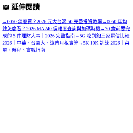
📖
延伸閱讀
→
0050 怎麼買？2026 元大台灣 50 完整投資教學
→
0050 年均
線怎麼看？2026 MA240 偏離度查詢與加碼時機
→
30 歲前要完
成的 5 件理財大事｜2026 完整指南
→
5G 吃到飽三家電信比較
2026｜中華、台哥大、遠傳月租實算
→
5K 10K 訓練 2026｜菜
單、時程、實戰指南