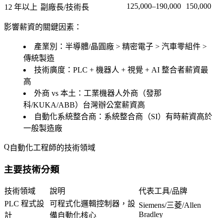
125,000–190,000
150,000
12 年以上
副廠長/技術長
影響薪資的關鍵因素：
產業別
：半導體/晶圓廠 > 精密電子 > 汽車零組件 >
傳統製造
技術廣度
：PLC + 機器人 + 視覺 + AI 整合者薪資最
高
外商 vs 本土
：工業機器人外商（發那
科/KUKA/ABB）台灣辦公室薪資高
自動化系統整合商
：系統整合商（SI）有時薪資高於
一般製造廠
自動化工程師的技術領域
主要技術分類
技術領域
說明
代表工具/品牌
PLC 程式設
可程式化邏輯控制器，設
Siemens/三菱/Allen
Bradley
計
備自動化核心