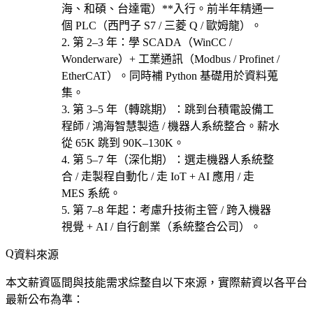
海、和碩、台達電）**入行。前半年精通一
個 PLC（西門子 S7 / 三菱 Q / 歐姆龍）。
第 2–3 年
：學 SCADA（WinCC /
Wonderware）+ 工業通訊（Modbus / Profinet /
EtherCAT）。同時補 Python 基礎用於資料蒐
集。
第 3–5 年（轉跳期）
：跳到
台積電設備工
程師 / 鴻海智慧製造 / 機器人系統整合
。薪水
從 65K 跳到 90K–130K。
第 5–7 年（深化期）
：選
走機器人系統整
合 / 走製程自動化 / 走 IoT + AI 應用 / 走
MES 系統
。
第 7–8 年起
：考慮
升技術主管 / 跨入機器
視覺 + AI / 自行創業（系統整合公司）
。
資料來源
本文薪資區間與技能需求綜整自以下來源，實際薪資以各平台
最新公布為準：