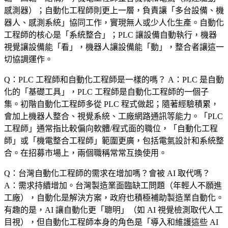
感測器）；自動化工程師則更上一層，負責讓「多台設備、機
器人、感測系統」協同工作，實現無人或少人化生產。自動化
工程師的核心是「系統整合」；PLC 讓設備自動執行，機器
視覺讓設備能「看」，機器人讓設備能「動」，整合者讓這一
切協調運作。
Q：PLC 工程師和自動化工程師是一樣的嗎？
A：PLC 是自動
化的「基礎工具」，PLC 工程師是自動化工程師的一個子
集。初階自動化工程師多從 PLC 程式做起；隨著經驗積累，
會加上機器人整合、視覺系統、工廠網路通訊等能力。「PLC
工程師」通常指比較偏向軟體/程式面的職位，「自動化工程
師」或「機電整合工程師」範圍更廣，包括電氣設計和系統整
合。在招募市場上，兩個職稱常常互換使用。
Q：台灣自動化工程師的需求在增加嗎？會被 AI 取代嗎？
A：需求持續增加。台灣製造業面臨缺工問題（年輕人不願進
工廠），自動化是解決方案，政府也積極補助製造業自動化。
有趣的是，AI 讓自動化更「聰明」（如 AI 視覺檢測取代人工
目視），但自動化工程師本身的角色是「導入和維護這些 AI