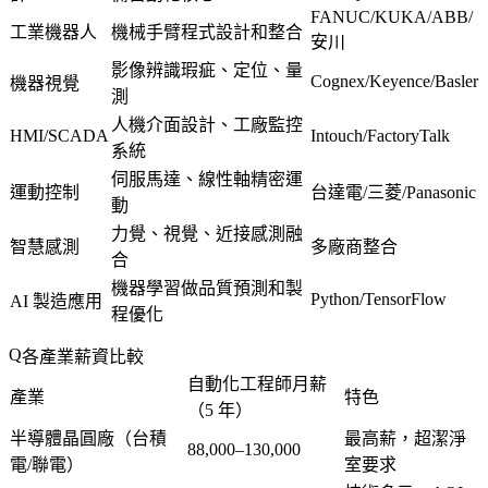
FANUC/KUKA/ABB/
工業機器人
機械手臂程式設計和整合
安川
影像辨識瑕疵、定位、量
Cognex/Keyence/Basler
機器視覺
測
人機介面設計、工廠監控
HMI/SCADA
Intouch/FactoryTalk
系統
伺服馬達、線性軸精密運
運動控制
台達電/三菱/Panasonic
動
力覺、視覺、近接感測融
智慧感測
多廠商整合
合
機器學習做品質預測和製
Python/TensorFlow
AI 製造應用
程優化
各產業薪資比較
自動化工程師月薪
產業
特色
（5 年）
半導體晶圓廠（台積
最高薪，超潔淨
88,000–130,000
電/聯電）
室要求