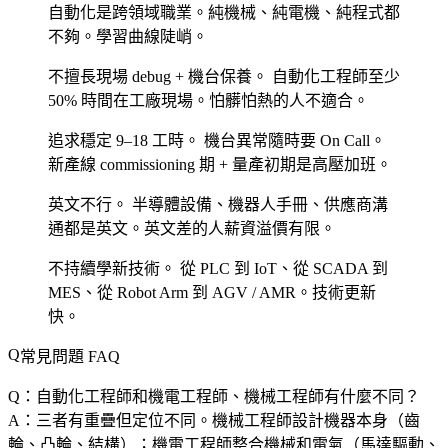
自動化是跨領域職業。純機械、純電機、純程式都
不夠。學習曲線陡峭。
不擅長現場 debug + 機台保養。
自動化工程師至少
50% 時間在工廠現場。怕髒怕熱的人不適合。
追求穩定 9–18 工時。
機台異常隨時要 On Call。
新產線 commissioning 期 + 量產初期是高壓加班。
英文不行。
半導體設備、機器人手冊、供應商溝
通都是英文。英文差的人薪資溢價有限。
不持續學新技術。
從 PLC 到 IoT、從 SCADA 到
MES、從 Robot Arm 到 AGV / AMR。技術更新
快。
常見問題 FAQ
Q：自動化工程師和機電工程師、機械工程師有什麼不同？
A：三者有重疊但定位不同。機械工程師設計機器本身（齒
輪、凸輪、結構）；機電工程師整合機械和電氣（馬達驅動、