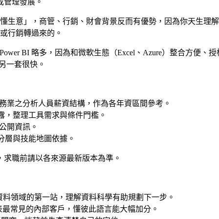
或管理發展。
「懂生意」，商管、行銷、財會背景反而有優勢，因為你天生理解業務
務或行銷轉過來的。
wer BI 略多，因為和微軟生態（Excel、Azure）整合方便
學另一套很快。
務業之分析人員薪資結構，作為各年資區間參考。
資揭露，整理工具需求與條件門檻。
公開資訊。
工具能力分層與技能地圖依據。
，求職前請以各來源最新版本為準。
入資料領域的第一站，理解資料科學有助規劃下一步。
I 報表最常見的內部客戶，懂彼此語言能大幅加分。