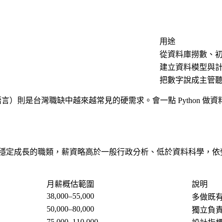
用途
從資料庫撈數、
建立資料模型與
把數字說成主管
 的計算語言）則是台灣職缺中越來越常見的硬需求。會一點 Pytho
於需求穩定成長的職類，薪資略高於一般行政分析、低於資料科學，依
月薪概估範圍
說明
38,000–55,000
多做既
50,000–80,000
獨立負
75,000–110,000