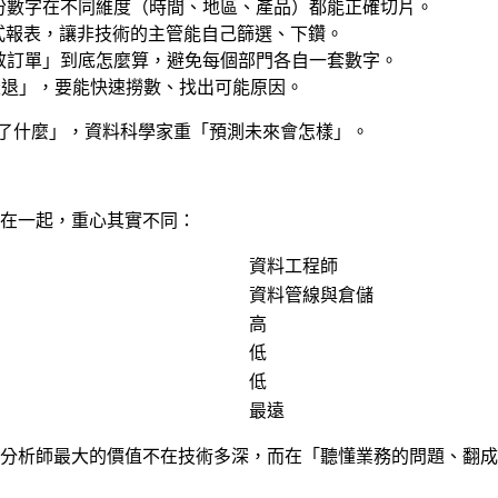
份數字在不同維度（時間、地區、產品）都能正確切片。
標做成互動式報表，讓非技術的主管能自己篩選、下鑽。
效訂單」到底怎麼算，避免每個部門各自一套數字。
衰退」，要能快速撈數、找出可能原因。
生了什麼」，資料科學家重「預測未來會怎樣」。
混在一起，重心其實不同：
資料工程師
資料管線與倉儲
高
低
低
最遠
BI 分析師最大的價值不在技術多深，而在「聽懂業務的問題、翻