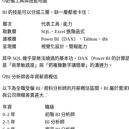
必備工具與技能地圖
BI 的技能可以分成三層，缺一層都會卡住：
層次
代表工具 / 能力
取數層
SQL、Excel 進階函式
建模層
Power BI（DAX）、Tableau、dbt
呈現層
視覺化設計、簡報能力
其中 SQL 幾乎是無法繞過的基本功，DAX（Power BI
是「商業敏感度」與「把複雜數字講簡單」的溝通力。
BI 分析師各年資薪資概估
以下為全職受僱 BI / 資料分析師的月薪概估區間。BI 屬
與公司規模差異甚大：
年資
職級
0–2 年
初階 BI 分析師
2–5 年
BI 分析師