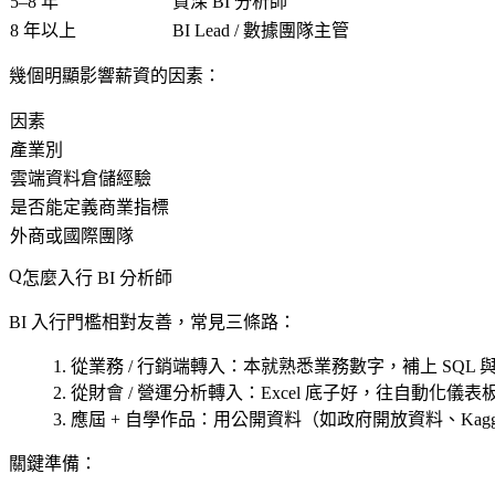
5–8 年
資深 BI 分析師
8 年以上
BI Lead / 數據團隊主管
幾個明顯影響薪資的因素：
因素
產業別
雲端資料倉儲經驗
是否能定義商業指標
外商或國際團隊
怎麼入行 BI 分析師
BI 入行門檻相對友善，常見三條路：
從業務 / 行銷端轉入
：本就熟悉業務數字，補上 SQL 與 
從財會 / 營運分析轉入
：Excel 底子好，往自動化儀表
應屆 + 自學作品
：用公開資料（如政府開放資料、Kag
關鍵準備：