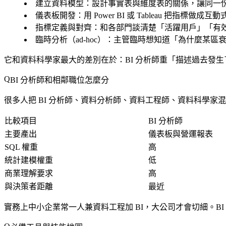
建立資料模型
：設計事實表與維度表的關係，讓同一
儀表板開發
：用 Power BI 或 Tableau 把指
指標定義與對齊
：和各部門談清楚「活躍用戶」「有
臨時分析（ad-hoc）
：主管臨時想知道「為什麼某區
它和資料科學家最大的差別在於：BI 分析師重「描述過去發
BI 分析師和相鄰職位怎麼分
很多人把 BI 分析師、資料分析師、資料工程師、資料科學家
比較項目
BI 分析師
主要產出
儀表板與營運報表
SQL 權重
高
統計建模權重
低
商業理解要求
高
與決策者距離
最近
實務上中小企業常一人兼資料工程加 BI，大公司才會切細。