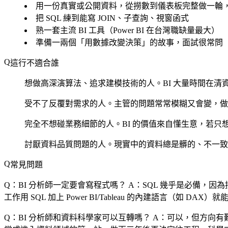
用一份真實或公開資料，從撈數到儀表板完整做一輪
把 SQL 練到能寫 JOIN、子查詢、視窗函式
熟一套主流 BI 工具（Power BI 在台灣職缺量最大）
準備一兩個「用數據改變決策」的故事，面試很常問
這行不適合誰
想做高深演算法、追求建模技術的人。BI 大量時間在
受不了反覆對需求的人。主管的問題常常模糊又會變，做
完全不想碰業務細節的人。BI 的價值來自懂生意，若
討厭資料品質問題的人。現實中的資料總是髒的、不一致
常見問題
Q：BI 分析師一定要會寫程式嗎？
A：SQL 幾乎是必備，因為撈
工作用 SQL 加上 Power BI/Tableau 的內建語言（如 DA
Q：BI 分析師和資料科學家可以互轉嗎？
A：可以，但方向有難