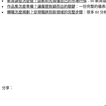
薪資調查怎麼做？談薪前先搞懂自己的市場行情
：BI 薪
作品集怎麼準備？讓履歷脫穎而出的關鍵
：一份完整的儀表板
轉職怎麼規劃？從現職跨到新領域的完整步驟
：很多 BI
分享：