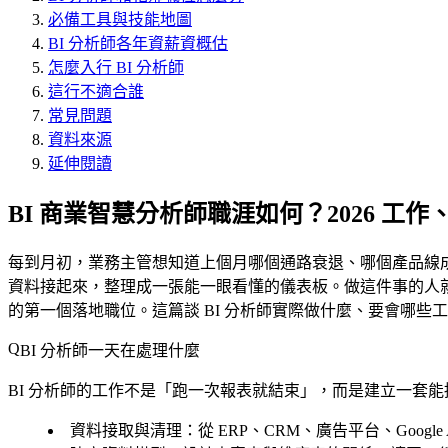
必備工具與技能地圖
BI 分析師各年資薪資概估
怎麼入行 BI 分析師
這行不適合誰
常見問題
資料來源
延伸閱讀
BI 商業智慧分析師職涯如何？2026 工
每到月初，業務主管想知道上個月哪個通路衰退、哪個產品線成
資料接起來，整理成一張能一眼看懂的儀表板。做這件事的人就是 BI
的第一個落地職位。這篇談 BI 分析師實際做什麼、要會哪些
BI 分析師一天在處理什麼
BI 分析師的工作不是「跑一次報表就結束」，而是建立一套
資料接取與清理
：從 ERP、CRM、廣告平台、Googl