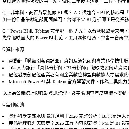
當成進入資料領域的第一站，做兩三年後再決定往工程、科學
Q：非本科、商管背景能做 BI 嗎？
A：很適合。BI 的核心是
加一份作品集就能敲開面試門。台灣不少 BI 分析師正是從業
Q：Power BI 和 Tableau 該學哪一個？
A：以台灣職缺量來看，Po
先學職缺量大的 Power BI 打底，工具邏輯相通，學會一套再
資料來源
勞動部「職類別薪資調查」資訊及通訊類與專業科學技術服
104 人力銀行「資料分析師 / BI 分析師」職缺敘述與薪
數位發展部數位產業署有關企業數位轉型與數據人才需求的
Microsoft Power BI 與 Tableau 官方學習文件，作為
以上為公開統計與職缺資訊整理，數字隨調查年度與樣本變動
延伸閱讀
資料科學家薪水與職涯規劃｜2026 完整分析
：BI 常是進
產品經理職涯怎麼走？2026 工作內容與薪資
：PM 是 B