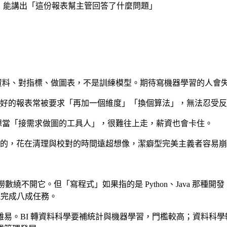
，能講出「這份報表幫主管回答了什麼問題」
清資料、對指標、做圖表，不是訓練模型。期待寫機器學習的人會
好的報表常被要求「再加一個維度」「換個算法」，無法忍受反
只想當「接需求做圖的工具人」，很難往上走，薪資也會卡住。
的，花在清理與校對的時間遠超想像，潔癖型完美主義者容易崩
數繞不開它。但「寫程式」如果指的是 Python、Java 那種開發
X）就能完成八成任務。
易。BI 轉資料科學要補統計與機器學習，門檻較高；資料科學轉 B