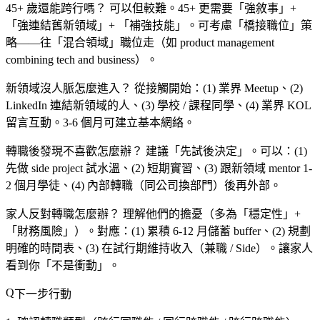
45+ 歲還能跨行嗎？
可以但較難。45+ 更需要「強敘事」+
「強連結舊新領域」+ 「補強技能」。可考慮「橋接職位」策
略——往「混合領域」職位走（如 product management
combining tech and business）。
新領域沒人脈怎麼進入？
從接觸開始：(1) 業界 Meetup、(2)
LinkedIn 連結新領域的人、(3) 學校 / 課程同學、(4) 業界 KOL
留言互動。3-6 個月可建立基本網絡。
轉職後發現不喜歡怎麼辦？
建議「先試後決定」。可以：(1)
先做 side project 試水溫、(2) 短期實習、(3) 跟新領域 mentor 1-
2 個月學徒、(4) 內部轉職（同公司換部門）後再外部。
家人反對轉職怎麼辦？
理解他們的擔憂（多為「穩定性」+
「財務風險」）。對應：(1) 累積 6-12 月儲蓄 buffer、(2) 規劃
明確的時間表、(3) 在試行期維持收入（兼職 / Side）。讓家人
看到你「不是衝動」。
下一步行動