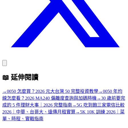
📖
延伸閱讀
→
0050 怎麼買？2026 元大台灣 50 完整投資教學
→
0050 年均
線怎麼看？2026 MA240 偏離度查詢與加碼時機
→
30 歲前要完
成的 5 件理財大事｜2026 完整指南
→
5G 吃到飽三家電信比較
2026｜中華、台哥大、遠傳月租實算
→
5K 10K 訓練 2026｜菜
單、時程、實戰指南