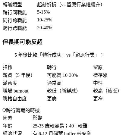
轉職類型
起薪折損（vs 留原行業繼續升）
5-15%
跨行同職能
10-25%
同行跨職能
20-40%
跨行跨職能
但長期可能反超
5 年後比較「轉行成功」vs「留原行業」：
指標
轉行
留原
薪資（5 年後）
可能高 10-30%
標準漲
滿意度
通常高
中性
職場 burnout
較低（新鮮感）
較高（疲乏）
跳槽自由度
更廣
更窄
跨行轉職的時機
因素
影響
年齡
25-35 歲較容易；40+ 較難
經濟狀況
有 6-12 月儲蓄 buffer 較安全