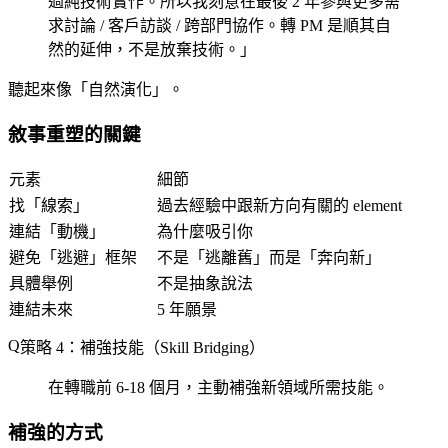
過純技術實作。所以我刻意在最後 2 年參與更多需
求討論 / 客戶訪談 / 跨部門協作。轉 PM 是順其自
然的延伸，不是放棄技術。」
聽起來像「自然演化」。
敘事重塑的關鍵
元素
細節
找「線索」
過去經驗中跟新方向有關的 element
連結「動機」
為什麼吸引你
避免「逃避」框架
不是「逃離舊」而是「奔向新」
具體舉例
不是抽象說法
連結未來
5 年願景
策略 4：補強技能（Skill Bridging）
在轉職前 6-18 個月，主動補強新領域所需技能。
補強的方式