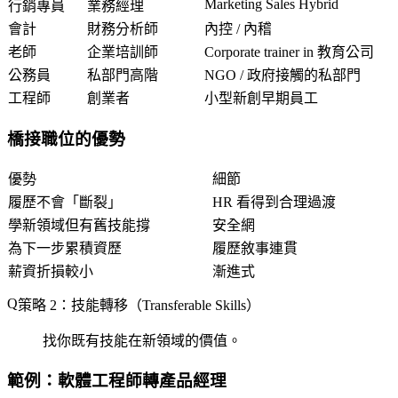
Marketing Sales Hybrid
行銷專員
業務經理
會計
財務分析師
內控 / 內稽
老師
企業培訓師
Corporate trainer in 教育公司
公務員
私部門高階
NGO / 政府接觸的私部門
工程師
創業者
小型新創早期員工
橋接職位的優勢
優勢
細節
履歷不會「斷裂」
HR 看得到合理過渡
學新領域但有舊技能撐
安全網
為下一步累積資歷
履歷敘事連貫
薪資折損較小
漸進式
策略 2：技能轉移（Transferable Skills）
找你既有技能在新領域的價值。
範例：軟體工程師轉產品經理