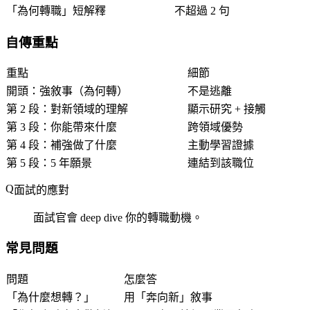
「為何轉職」短解釋
不超過 2 句
自傳重點
重點
細節
開頭：強敘事（為何轉）
不是逃離
第 2 段：對新領域的理解
顯示研究 + 接觸
第 3 段：你能帶來什麼
跨領域優勢
第 4 段：補強做了什麼
主動學習證據
第 5 段：5 年願景
連結到該職位
面試的應對
面試官會 deep dive 你的轉職動機。
常見問題
問題
怎麼答
「為什麼想轉？」
用「奔向新」敘事