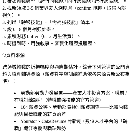
確認轉職類型（跨行同職能 / 同行跨職能 / 跨行跨職能）。
找新領域 3-5 個業界友人深度聊（confirm 興趣 + 取得內部
視角）。
列出「轉移技能」+「需補強技能」清單。
設 6-18 個月補強計畫。
累積財務 buffer（6-12 月生活費）。
時機到時，用強敘事 + 客製化履歷投履歷。
資料來源
跨領域轉職的折損幅度與適應期估計，綜合下列管道的公開資
料與職涯輔導資源（薪資數字與訓練補助依各來源最新公布為
準）：
勞動部勞動力發展署——產業人才投資方案、職前 /
在職訓練課程（轉職補強技能的官方管道）
104 薪資公秤、勞動部職類別薪資調查——比較原職
能與目標職能的薪資落差
Yourator、CakeResume 等新創 / 數位人才平台的「轉
職」職涯專欄與職缺趨勢