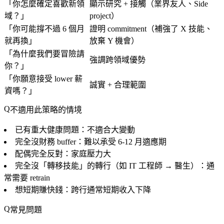
「你怎麼確定喜歡新領
顯示研究 + 接觸（業界友人、Side
域？」
project）
「你可能撐不過 6 個月
證明 commitment（補強了 X 技能、
就再換」
放棄 Y 機會）
「為什麼我們要冒險請
強調跨領域優勢
你？」
「你願意接受 lower 薪
誠實 + 合理範圍
資嗎？」
不適用此策略的情境
已有重大健康問題：不適合大變動
完全沒財務 buffer：難以承受 6-12 月適應期
配偶完全反對：家庭壓力大
完全沒「轉移技能」的轉行（如 IT 工程師 → 醫生）：通
常需要 retrain
想短期賺快錢：跨行通常短期收入下降
常見問題