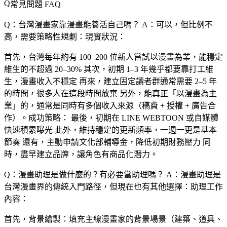
常見問題 FAQ
Q：台灣漫畫家靠漫畫能養活自己嗎？
A：可以，但比例不
高，需要策略性規劃：現實狀況：
首先，台灣每年約有 100–200 位新人嘗試以漫畫為業，能穩定
維生的不超過 20–30% 其次，初期 1–3 年幾乎都要靠打工維
生，漫畫收入不穩定 再來，建立固定讀者群通常需要 2–5 年
的時間，很多人在這段時間放棄 另外，能真正「以漫畫為主
業」的，通常是同時有多個收入來源（稿費 + 授權 + 廣告合
作）。成功策略： 最後，初期在 LINE WEBTOON 或自媒體
快速積累曝光 此外，維持穩定的更新頻率，一週一更是基本
節奏 還有，主動申請文化部輔導金，降低初期財務壓力 同
時，盡早建立品牌，讓角色有商品化潛力。
Q：漫畫助理是做什麼的？有必要當助理嗎？
A：漫畫助理是
台灣漫畫界的傳統入門路徑，但現在也有其他選擇：助理工作
內容：
首先，
背景繪製
：填充主線漫畫家的背景場景（建築、道具、