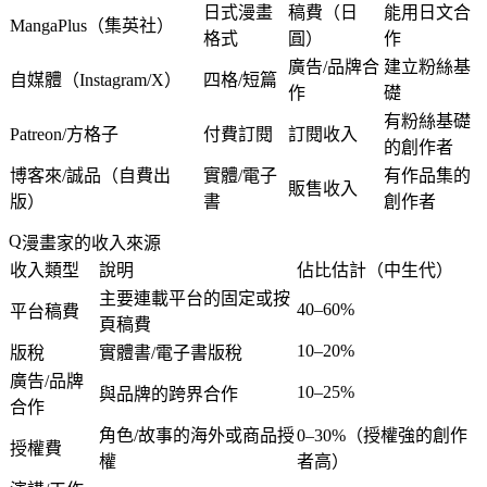
日式漫畫
稿費（日
能用日文合
MangaPlus（集英社）
格式
圓）
作
廣告/品牌合
建立粉絲基
自媒體（Instagram/X）
四格/短篇
作
礎
有粉絲基礎
Patreon/方格子
付費訂閱
訂閱收入
的創作者
博客來/誠品（自費出
實體/電子
有作品集的
販售收入
版）
書
創作者
漫畫家的收入來源
收入類型
說明
佔比估計（中生代）
主要連載平台的固定或按
40–60%
平台稿費
頁稿費
10–20%
版稅
實體書/電子書版稅
廣告/品牌
10–25%
與品牌的跨界合作
合作
角色/故事的海外或商品授
0–30%（授權強的創作
授權費
權
者高）