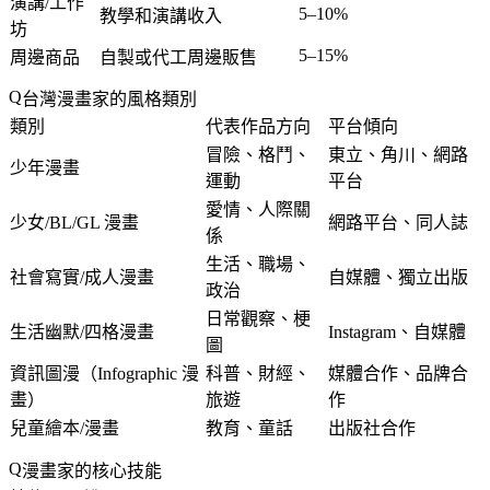
演講/工作
5–10%
教學和演講收入
坊
5–15%
周邊商品
自製或代工周邊販售
台灣漫畫家的風格類別
類別
代表作品方向
平台傾向
冒險、格鬥、
東立、角川、網路
少年漫畫
運動
平台
愛情、人際關
少女/BL/GL 漫畫
網路平台、同人誌
係
生活、職場、
社會寫實/成人漫畫
自媒體、獨立出版
政治
日常觀察、梗
生活幽默/四格漫畫
Instagram、自媒體
圖
資訊圖漫（Infographic 漫
科普、財經、
媒體合作、品牌合
畫）
旅遊
作
兒童繪本/漫畫
教育、童話
出版社合作
漫畫家的核心技能