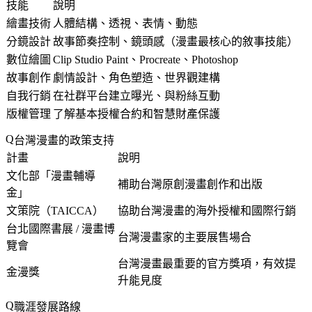
技能
說明
繪畫技術
人體結構、透視、表情、動態
分鏡設計
故事節奏控制、鏡頭感（漫畫最核心的敘事技能）
數位繪圖
Clip Studio Paint、Procreate、Photoshop
故事創作
劇情設計、角色塑造、世界觀建構
自我行銷
在社群平台建立曝光、與粉絲互動
版權管理
了解基本授權合約和智慧財產保護
台灣漫畫的政策支持
計畫
說明
文化部「漫畫輔導
補助台灣原創漫畫創作和出版
金」
文策院（TAICCA）
協助台灣漫畫的海外授權和國際行銷
台北國際書展 / 漫畫博
台灣漫畫家的主要展售場合
覽會
台灣漫畫最重要的官方獎項，有效提
金漫獎
升能見度
職涯發展路線