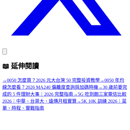
📖
延伸閱讀
→
0050 怎麼買？2026 元大台灣 50 完整投資教學
→
0050 年均
線怎麼看？2026 MA240 偏離度查詢與加碼時機
→
30 歲前要完
成的 5 件理財大事｜2026 完整指南
→
5G 吃到飽三家電信比較
2026｜中華、台哥大、遠傳月租實算
→
5K 10K 訓練 2026｜菜
單、時程、實戰指南