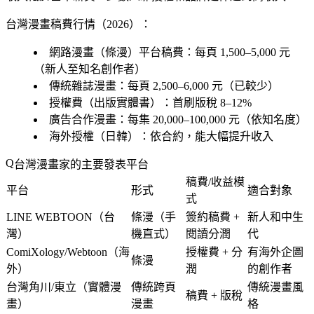
台灣漫畫稿費行情（2026）：
網路漫畫（條漫）平台稿費：每頁 1,500–5,000 元
（新人至知名創作者）
傳統雜誌漫畫：每頁 2,500–6,000 元（已較少）
授權費（出版實體書）：首刷版稅 8–12%
廣告合作漫畫：每集 20,000–100,000 元（依知名度）
海外授權（日韓）：依合約，能大幅提升收入
台灣漫畫家的主要發表平台
稿費/收益模
平台
形式
適合對象
式
LINE WEBTOON（台
條漫（手
簽約稿費 +
新人和中生
灣）
機直式）
閱讀分潤
代
ComiXology/Webtoon（海
授權費 + 分
有海外企圖
條漫
外）
潤
的創作者
台灣角川/東立（實體漫
傳統跨頁
傳統漫畫風
稿費 + 版稅
畫）
漫畫
格