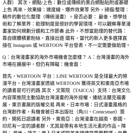
人群） 其次，
網點/上色
：數位或傳統的黑白網點貼附或基礎
上色 再來，
效果線
：速度線、爆炸效果等 另外，
掃描/整理
：
稿件的數位化整理（傳統漫畫）。是否必要： 最後，想學技
術和了解業界：助理制度是很好的學習環境，可以觀察專業漫
畫家如何規劃分鏡和工作節奏 此外，不想當助理的替代路：
靠自媒體積累粉絲，直接出道 還有，當代的新人更多選擇直
接在 Instagram 或 WEBTOON 平台發表，不一定需要做助理。
Q：台灣漫畫家的海外市場機會怎麼樣？
A：台灣漫畫的海外
市場在擴展中，但仍有障礙：機會面：
首先，
WEBTOON 平台
：LINE WEBTOON 是全球最大的條
漫平台，台灣漫畫家透過 WEBTOON 獲得英文和東南亞市場
的讀者是可行的路 其次，
文策院（TAICCA）支持
：台灣文化
內容策進院主動協助台灣漫畫的海外授權，連結法蘭克福書
展、東京書展的版權交易 再來，
日本市場
：日式漫畫風格的
台灣創作者，有機會被日本出版社（角川、Comicsmart）簽
約，開拓日語讀者 另外，
東南亞
：台灣漫畫在越南、泰國、
印尼有一定的讀者群，尤其是帶有本地生活元素的作品。障