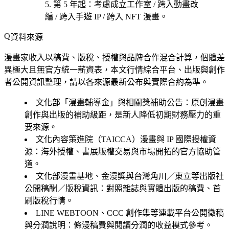
第 5 年起
：考慮
成立工作室 / 跨入動畫改
編 / 跨入手遊 IP / 跨入 NFT 漫畫
。
資料來源
漫畫家收入以稿費、版稅、授權與品牌合作混合計算，個體差
異極大且無官方統一薪資表，本文行情綜合平台、出版與創作
者公開資訊整理，請以各來源最新公布與實際合約為準。
文化部「漫畫輔導金」與相關獎補助公告
：原創漫畫
創作與出版的補助級距，是新人降低初期財務壓力的重
要來源。
文化內容策進院（TAICCA）漫畫與 IP 國際授權資
源
：海外授權、書展版權交易與市場開拓的官方協助管
道。
文化部漫畫基地、金漫獎與台灣角川／東立等出版社
公開稿酬／版稅資訊
：對照雜誌與實體出版的稿費、首
刷版稅行情。
LINE WEBTOON、CCC 創作集等連載平台公開徵稿
與分潤說明
：條漫稿費與閱讀分潤的收益模式參考。