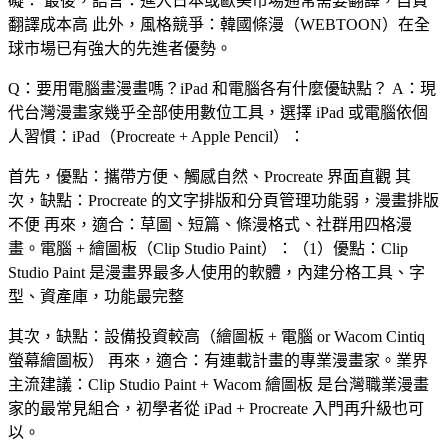
礙： 最後，語言：進入日本或歐美市場通常需要翻譯，自費
翻譯成本高 此外，風格競爭：韓國條漫（WEBTOON）在全
球市場已有強大的先進者優勢。
Q：要用電腦畫漫畫嗎？iPad 和電腦各有什麼優缺點？
A：現
代台灣漫畫家幾乎全部使用數位工具，選擇 iPad 或電腦依個
人習慣：
iPad（Procreate + Apple Pencil）
：
首先，優點：攜帶方便、觸感自然、Procreate 界面直觀 其
次，缺點：Procreate 的文字排版和分頁管理功能弱，漫畫排版
不便 再來，適合：草圖、短篇、條漫格式、社群用四格漫
畫。
電腦 + 繪圖板（Clip Studio Paint）
：（1）優點：Clip
Studio Paint 是漫畫界最多人使用的軟體，內建分格工具、字
型、資產庫，功能最完整
其次，缺點：設備投資較高（繪圖板 + 電腦 or Wacom Cintiq
螢幕繪圖板） 再來，適合：有連載計畫的專業漫畫家。業界
主流建議：
Clip Studio Paint + Wacom 繪圖板
是台灣職業漫畫
家的最常見組合，初學者從 iPad + Procreate 入門再升級也可
以。