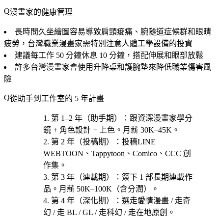
漫畫家的健康管理
長時間久坐繪圖容易導致肩頸痠痛、腕隧道症候群和眼睛
疲勞，台灣職業漫畫家需特別注意人體工學設備的投資
建議每工作 50 分鐘休息 10 分鐘，搭配伸展和眼部放鬆
許多台灣漫畫家會使用升降桌和護腕墊來降低職業傷害風
險
從助手到工作室的 5 年計畫
第 1–2 年（助手期）
：跟資深漫畫家學分
鏡 + 角色設計 + 上色。月薪 30K–45K。
第 2 年（投稿期）
：投稿
LINE
WEBTOON、Tappytoon、Comico、CCC 創
作集
。
第 3 年（連載期）
：簽下 1 部長期連載作
品。月薪 50K–100K（含分潤）。
第 4 年（深化期）
：選
走愛情漫畫 / 走奇
幻 / 走 BL / GL / 走科幻 / 走在地原創
。