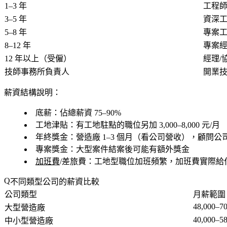
1–3 年
工程
3–5 年
資深
5–8 年
專案工
8–12 年
專案經
12 年以上（受僱）
經理/
技師事務所負責人
開業
薪資結構說明：
底薪
：佔總薪資 75–90%
工地津貼
：有工地駐點的職位另加 3,000–8,000 元/月
年終獎金
：營造廠 1–3 個月（看公司營收），顧問公司 
專案獎金
：大型案件結案後可能有額外獎金
加班費
/差旅費
：工地型職位加班頻繁，加班費實際給
不同類型公司的薪資比較
公司類型
月薪範圍（
48,000–70
大型營造廠
40,000–58
中小型營造廠