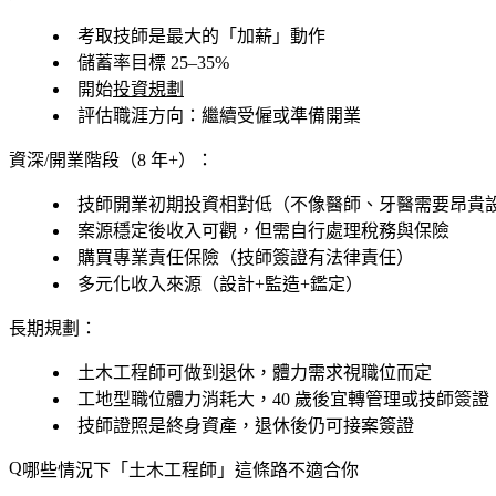
考取技師是最大的「加薪」動作
儲蓄率目標 25–35%
開始
投資規劃
評估職涯方向：繼續受僱或準備開業
資深/開業階段（8 年+）：
技師開業初期投資相對低（不像醫師、牙醫需要昂貴
案源穩定後收入可觀，但需自行處理稅務與保險
購買專業責任保險（技師簽證有法律責任）
多元化收入來源（設計+監造+鑑定）
長期規劃：
土木工程師可做到退休，體力需求視職位而定
工地型職位體力消耗大，40 歲後宜轉管理或技師簽證
技師證照是終身資產，退休後仍可接案簽證
哪些情況下「土木工程師」這條路不適合你