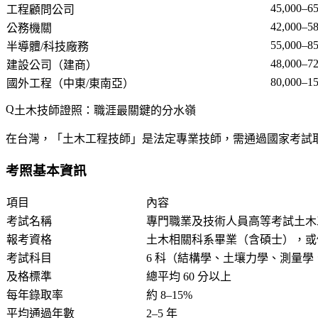
45,000–65
工程顧問公司
42,000–58
公務機關
55,000–85
半導體/科技廠務
48,000–72
建設公司（建商）
80,000–15
國外工程（中東/東南亞）
土木技師證照：職涯最關鍵的分水嶺
在台灣，「土木工程技師」是法定專業技師，需通過國家考試
考照基本資訊
項目
內容
考試名稱
專門職業及技術人員高等考試土木
報考資格
土木相關科系畢業（含碩士），或
考試科目
6 科（結構學、土壤力學、測量
及格標準
總平均 60 分以上
每年錄取率
約 8–15%
平均通過年數
2–5 年