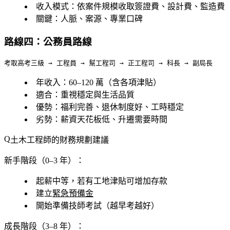
收入模式
：依案件規模收取簽證費、設計費、監造費
關鍵
：人脈、案源、專業口碑
路線四：公務員路線
年收入
：60–120 萬（含各項津貼）
適合
：重視穩定與生活品質
優勢
：福利完善、退休制度好、工時穩定
劣勢
：薪資天花板低、升遷需要時間
土木工程師的財務規劃建議
新手階段（0–3 年）：
起薪中等，若有工地津貼可增加存款
建立
緊急預備金
開始準備技師考試（越早考越好）
成長階段（3–8 年）：