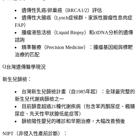
遺傳性乳癌/卵巢癌（BRCA1/2）評估
遺傳性大腸癌（Lynch症候群、家族性腺瘤性息肉症
FAP）
腫瘤液態活檢（Liquid Biopsy）和ctDNA分析的遺傳
諮詢
精準醫療（Precision Medicine）：腫瘤基因組與標靶
治療的匹配
台灣遺傳醫學現況
新生兒篩檢：
台灣新生兒篩檢計畫（自1985年起）：全球最完整的
新生兒代謝病篩檢之一
目前篩查超過21種代謝疾病（包含苯丙酮尿症、楓糖
尿症、先天性甲狀腺低能症等）
篩檢陽性嬰兒的確診和早期治療，大幅改善預後
NIPT（非侵入性產前診斷）：