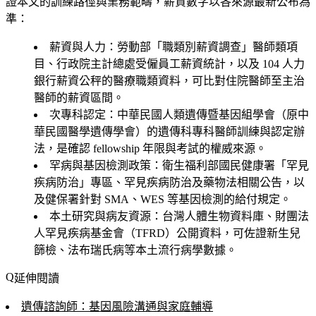
證本文的訓練路徑與業務範疇，薪資數字以各來源最新公布為
準：
薪資與人力
：勞動部「職類別薪資調查」醫師類項
目、行政院主計總處受僱員工薪資統計，以及 104 人力
銀行薪資公秤的醫療職類資料，可比對住院醫師至主治
醫師的薪資區間。
次專科認定
：中華民國人類遺傳暨基因組學會（原中
華民國醫學遺傳學會）的遺傳科專科醫師訓練與認定辦
法，是確認 fellowship 年限與考試的權威來源。
罕病與基因檢測政策
：衛生福利部國民健康署「罕見
疾病防治」專區、罕見疾病防治及藥物法相關公告，以
及健保署針對 SMA、WES 等基因檢測的給付規定。
本土研究與病友資源
：台灣人體生物資料庫、財團法
人罕見疾病基金會（TFRD）公開資料，可佐證新生兒
篩檢、法布瑞氏病等本土流行病學數據。
延伸閱讀
遺傳諮詢師：基因風險溝通與家庭輔導