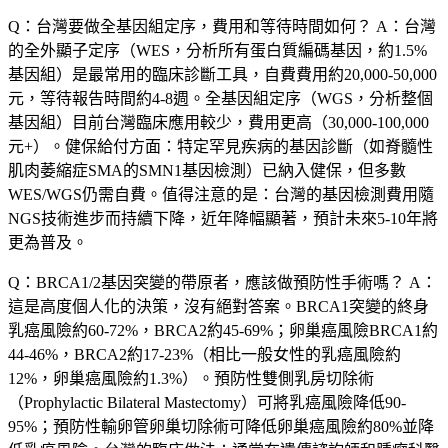
Q：台灣要做全基因組定序，費用和等待時間如何？
A：台灣
的全外顯子定序（WES，分析所有蛋白質編碼基因，約1.5%
基因組）是最常用的臨床診斷工具，自費費用約20,000-50,000
元，等待報告時間約4-8週。全基因組定序（WGS，分析整個
基因組）目前台灣臨床應用較少，費用更高（30,000-100,000
元+）。健保給付方面：特定罕見疾病的基因診斷（如脊髓性
肌肉萎縮症SMA的SMN1基因檢測）已納入健保，但多數
WES/WGS仍需自費。值得注意的是：台灣的基因檢測費用隨
NGS技術進步而持續下降，近年降幅顯著，預計未來5-10年將
更為普及。
Q：BRCA1/2基因突變的帶原者，應該做預防性手術嗎？
A：
這是高度個人化的決策，沒有絕對答案。BRCA1突變的終身
乳癌風險約60-72%，BRCA2約45-69%；卵巢癌風險BRCA1約
44-46%，BRCA2約17-23%（相比一般女性的乳癌風險約
12%，卵巢癌風險約1.3%）。預防性雙側乳房切除術
（Prophylactic Bilateral Mastectomy）可將乳癌風險降低90-
95%；預防性輸卵管卵巢切除術可降低卵巢癌風險約80%並降