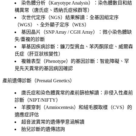
染色體分析（Karyotype Analysis）：染色體數目和結
構異常（唐氏症、透納氏症候群等）
次世代定序（NGS）結果解讀：全基因組定序
（WGS）、全外顯子定序（WES）
基因晶片（SNP Array / CGH Array）：微小染色體缺
失/重複的診斷
單基因疾病診斷：鐮刀型貧血、苯丙酮尿症、威爾森
氏症（肝豆狀核變性）
複雜表型（Phenotype）的基因診斷：智能障礙、罕
見先天異常的基因病因確認
產前遺傳診斷（Prenatal Genetics）
唐氏症和染色體異常的產前篩檢解讀：非侵入性產前
診斷（NIPT/NIFTY）
羊膜穿刺（Amniocentesis）和絨毛膜取樣（CVS）的
適應症評估
超音波異常的遺傳學意涵解讀
胎兒診斷的遺傳諮詢