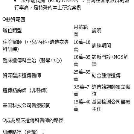
法布瑞氏病（Fabry Disease）：台灣在客家族群的盛
行率高，是特殊的本土研究案例
薪資範圍
月薪範
職位類型
說明
圍
住院醫師（小兒/內科+遺傳次專
10萬–18
訓練期間
科訓練）
萬
18萬–35
診斷門診+NGS解
臨床遺傳科主治（醫學中心）
萬
讀
25萬–55
資深臨床遺傳醫師
結合腫瘤遺傳
萬
3.5萬–7
遺傳諮詢師獨立職
遺傳諮詢師（非醫師）
萬
位
15萬–40
基因检測公司醫療
基因科技公司醫療顧問
萬
主任
成為臨床遺傳科醫師的路徑
訓練路徑（台灣）：