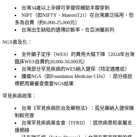
台灣34歲以上孕婦可享健保補助羊膜穿刺
NIPT（如NIFTY、MaterniT21）在台灣廣泛採用，但
多為自費（約6,000-25,000元）
台灣出生缺陷的遺傳診斷率，在亞洲屬前列
NGS普及化：
全外顯子定序（WES）的費用大幅下降（2024年台灣
臨床WES自費約20,000-50,000元）
台灣部分罕見疾病的WES納入健保（特定適應症）
腫瘤NGS（如Foundation Medicine CDx）：部分癌症
標靶用藥審查需要NGS結果
罕見疾病政策：
台灣《罕見疾病防治及藥物法》：孤兒藥納入健保機
制較完善
台灣罕見疾病基金會（TFRD）：提供病患和家屬支
援網絡