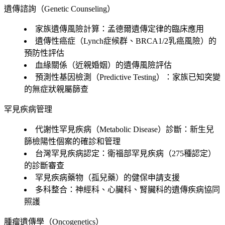
遺傳諮詢（Genetic Counseling）
家族遺傳風險計算：孟德爾遺傳定律的臨床應用
遺傳性癌症（Lynch症候群、BRCA1/2乳癌風險）的
預防性評估
血緣關係（近親婚姻）的遺傳風險評估
預測性基因檢測（Predictive Testing）：家族已知突變
的無症狀親屬篩查
罕見疾病管理
代謝性罕見疾病（Metabolic Disease）診斷：新生兒
篩檢陽性個案的確診和管理
台灣罕見疾病認定：衛福部罕見疾病（275種認定）
的診斷審查
罕見疾病藥物（孤兒藥）的健保申請支援
多科整合：神經科、心臟科、腎臟科的遺傳疾病協同
照護
腫瘤遺傳學（Oncogenetics）