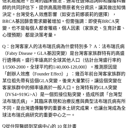
低乳癌風險。台灣的臨床做法：通常在遺傳諮詢師和腫瘤科醫
師的共同評估下，提供高風險帶原者充分資訊，讓其做出知情
決定。台灣受名人效應影響（如安吉莉娜裘莉的選擇），
BRCA基因篩查需求顯著增加。但需強調：即使有BRCA突
變，也不是每個人都會罹癌，個人因素（家族史、生育計畫、
心理預期）都是決策考量。
Q：台灣客家人的法布瑞氏病為什麼特別多？
A：法布瑞氏病
（Fabry Disease，GLA基因突變）是台灣客家族群特有的高盛
行遺傳病，盛行率遠高於全球其他人口（估計台灣盛行率約
1/1500-2000，全球平均約1/40,000-120,000）。推測原因是
「創辦人效應（Founder Effect）」：幾百年前台灣客家族群的
某位祖先帶有這個GLA突變，後來大量繁衍，讓這個突變在
客家族群中的頻率遠高於一般人口。台灣特有的GLA突變
（IVS4+919G>A）是一個剪接位點突變，造成所謂「台灣型
法布瑞氏病」，其臨床表現和治療反應與典型法布瑞氏病有所
不同，是台灣遺傳醫學的重要本土研究成果，也讓台灣成為全
球法布瑞氏病研究的重要中心之一。
從住院醫師到罕病中心的 10 年計畫