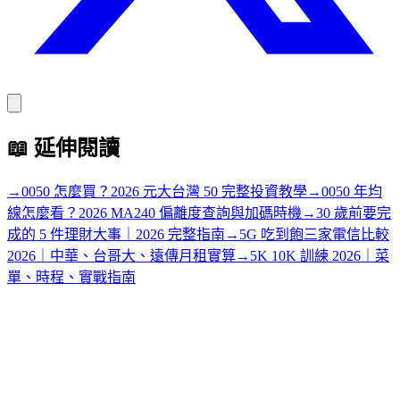
📖
延伸閱讀
→
0050 怎麼買？2026 元大台灣 50 完整投資教學
→
0050 年均
線怎麼看？2026 MA240 偏離度查詢與加碼時機
→
30 歲前要完
成的 5 件理財大事｜2026 完整指南
→
5G 吃到飽三家電信比較
2026｜中華、台哥大、遠傳月租實算
→
5K 10K 訓練 2026｜菜
單、時程、實戰指南