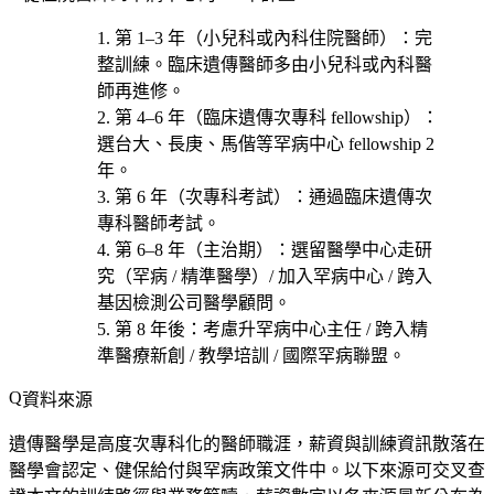
第 1–3 年（小兒科或內科住院醫師）
：完
整訓練。臨床遺傳醫師多由小兒科或內科醫
師再進修。
第 4–6 年（臨床遺傳次專科 fellowship）
：
選
台大、長庚、馬偕
等罕病中心 fellowship 2
年。
第 6 年（次專科考試）
：通過臨床遺傳次
專科醫師考試。
第 6–8 年（主治期）
：選
留醫學中心走研
究（罕病 / 精準醫學）/ 加入罕病中心 / 跨入
基因檢測公司醫學顧問
。
第 8 年後
：考慮
升罕病中心主任 / 跨入精
準醫療新創 / 教學培訓 / 國際罕病聯盟
。
資料來源
遺傳醫學是高度次專科化的醫師職涯，薪資與訓練資訊散落在
醫學會認定、健保給付與罕病政策文件中。以下來源可交叉查