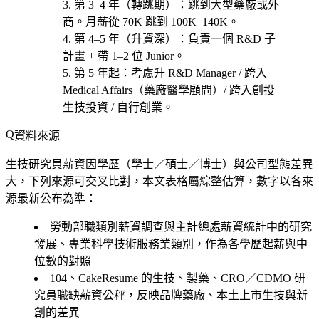
第 3–4 年（轉跳期）
：跳到大型藥廠或外
商。月薪從 70K 跳到 100K–140K。
第 4–5 年（升資深）
：負責一個 R&D 子
計畫 + 帶 1–2 位 Junior。
第 5 年起
：考慮
升 R&D Manager / 跨入
Medical Affairs（藥廠醫學顧問）/ 跨入創投
生技投資 / 自行創業
。
資料來源
生技研究員薪資因學歷（學士／碩士／博士）與公司型態差異
大，下列來源可交叉比對，本文表格屬綜整估算，數字以各來
源最新公布為準：
勞動部職類別薪資調查與主計總處薪資統計中的研究
發展、專業科學技術服務業類別，作為各學歷起薪與中
位數的對照
104、CakeResume 的生技、製藥、CRO／CDMO 研
究員職缺薪資公秤，反映品牌藥廠、本土上市生技與新
創的差異