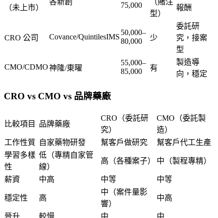
各新創
（賭注
75,000
（未上市）
報酬
型）
委託研
50,000–
Covance/QuintilesIMS
CRO 公司
少
究，接案
80,000
型
製造導
55,000–
CMO/CDMO
神隆/東曜
有
85,000
向，穩定
CRO vs CMO vs 品牌藥廠
CRO（委託研
CMO（委託製
比較項目
品牌藥廠
究）
造）
工作性質
自家藥物研發
幫客戶做研究
幫客戶代工生產
學習多樣
低（專精自家管
高（各種案子）
中（製程專精）
性
線）
薪資
中高
中等
中等
中（案件量影
穩定性
高
中高
響）
晉升
較慢
中
中