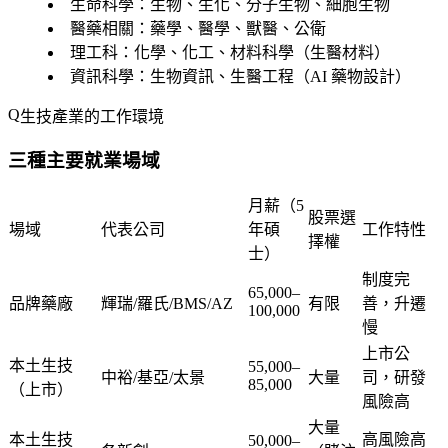
生命科學
：生物、生化、分子生物、細胞生物
醫藥相關
：藥學、醫學、獸醫、公衛
理工科
：化學、化工、材料科學（生醫材料）
資訊科學
：生物資訊、生醫工程（AI 藥物設計）
生技產業的工作環境
三種主要就業場域
月薪（5
股票選
場域
代表公司
年碩
工作特性
擇權
士）
制度完
65,000–
品牌藥廠
輝瑞/羅氏/BMS/AZ
有限
善，升遷
100,000
慢
上市公
本土生技
55,000–
中裕/基亞/太景
大量
司，研發
85,000
（上市）
風險高
大量
本土生技
高風險高
50,000–