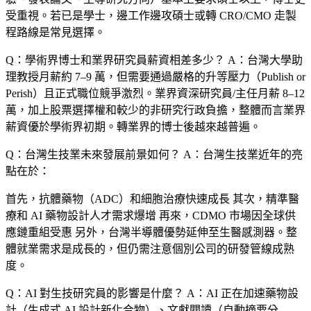
受重視。若已是學士，邊工作邊攻碩士或轉 CRO/CMO 走製
程路線是常見選擇。
Q：學術界博士和業界研究員薪資相差多少？
A：台灣大學助
理教授月薪約 7–9 萬，但需要通過嚴格的升等壓力（Publish or
Perish）且正式職位競爭激烈。業界資深研究員/主任月薪 8–12
萬，加上股票選擇權和較少的非研究行政負擔，整體而言業界
薪資優於學術界初期。轉業界的博士後越來越普遍。
Q：台灣生技業未來發展前景如何？
A：台灣生技業近年的亮
點在於：
首先，抗體藥物（ADC）和細胞治療快速成長 其次，精準醫
療和 AI 藥物設計人才需求爆增 再來，CDMO 市場因全球供
應鏈重組受惠 另外，台灣半導體優勢延伸至生醫感測器。整
體就業需求是成長的，但仍需注意個別公司的研發管線成熟
度。
Q：AI 對生技研究員的影響是什麼？
A：AI 正在加速藥物設
計（生成式 AI 設計新化合物）、文獻閱讀（自動摘要分