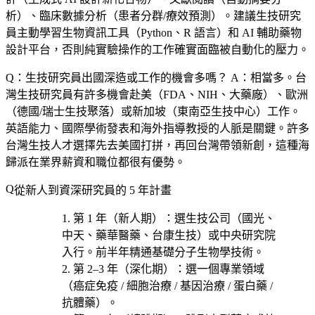
析）、臨床數據分析（患者分群/療效預測）。建議生技研究
員主動學習生物資訊工具（Python、R 語言）和 AI 輔助藥物
設計平台，否則純實驗操作的工作確實面臨被自動化的壓力。
Q：生技研究員出國深造或工作的機會多嗎？
A：相當多。台
灣生技研究員有許多機會赴美（FDA、NIH、大藥廠）、歐洲
（德國/瑞士生技聚落）或新加坡（東南亞生技中心）工作。
英語能力、國際學術發表和海外指導教授的人脈是關鍵。許多
台灣生技人才選擇先去美國打拼，再回台灣帶領新創，這種海
歸派在業界薪資和職位都很有優勢。
從新人到資深研究員的 5 年計畫
第 1 年（新人期）
：選
生技公司（國光、
中天、藥華醫藥、台康生技）或中央研究院
入行。前半年精通基礎分子生物學技術。
第 2–3 年（深化期）
：選一個專業領域
（
癌症免疫 / 細胞治療 / 基因治療 / 蛋白藥 /
抗體藥
）。