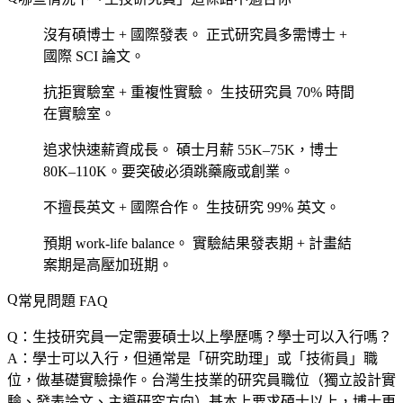
沒有碩博士 + 國際發表。
正式研究員多需博士 +
國際 SCI 論文。
抗拒實驗室 + 重複性實驗。
生技研究員 70% 時間
在實驗室。
追求快速薪資成長。
碩士月薪 55K–75K，博士
80K–110K。要突破必須跳藥廠或創業。
不擅長英文 + 國際合作。
生技研究 99% 英文。
預期 work-life balance。
實驗結果發表期 + 計畫結
案期是高壓加班期。
常見問題 FAQ
Q：生技研究員一定需要碩士以上學歷嗎？學士可以入行嗎？
A：學士可以入行，但通常是「研究助理」或「技術員」職
位，做基礎實驗操作。台灣生技業的研究員職位（獨立設計實
驗、發表論文、主導研究方向）基本上要求碩士以上，博士更