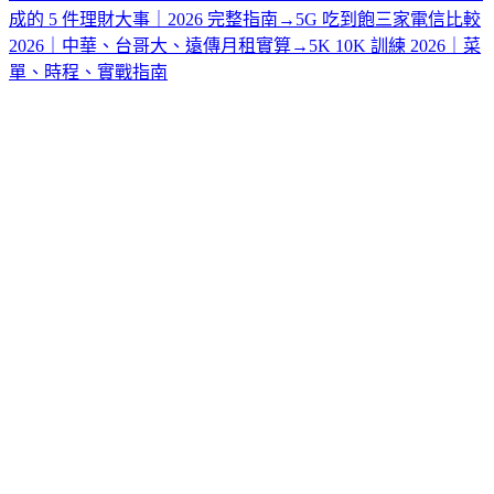
成的 5 件理財大事｜2026 完整指南
→
5G 吃到飽三家電信比較
2026｜中華、台哥大、遠傳月租實算
→
5K 10K 訓練 2026｜菜
單、時程、實戰指南