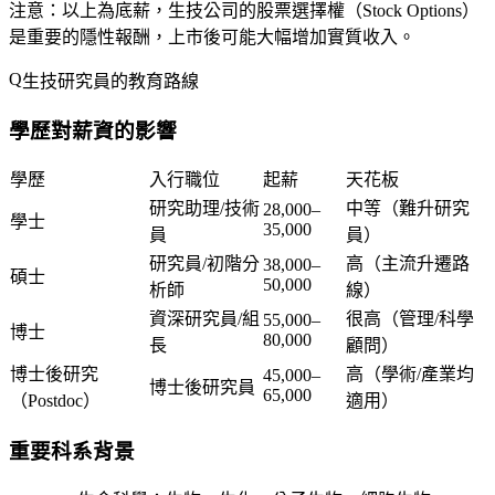
注意
：以上為底薪，生技公司的股票選擇權（Stock Options）
是重要的隱性報酬，上市後可能大幅增加實質收入。
生技研究員的教育路線
學歷對薪資的影響
學歷
入行職位
起薪
天花板
研究助理/技術
中等（難升研究
28,000–
學士
35,000
員
員）
研究員/初階分
高（主流升遷路
38,000–
碩士
50,000
析師
線）
資深研究員/組
很高（管理/科學
55,000–
博士
80,000
長
顧問）
博士後研究
高（學術/產業均
45,000–
博士後研究員
65,000
（Postdoc）
適用）
重要科系背景