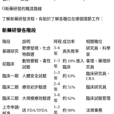
新藥研發的職涯路線
了解新藥研發流程，有助於了解各職位在哪個環節工作：
新藥研發各階段
階段
說明
時程
成功率
相關職位
3–6
靶標發現、化合
研究員、科學
基礎研究
高失敗率
年
物篩選
家
1–3
動物實驗、毒性
約 10% 進入
毒理、藥理研
前臨床
年
試驗
臨床
究員
1–3
臨床研究員、
臨床一期
人體安全試驗
約 63%
年
CRA
2–4
臨床二期
療效初步驗證
約 51%
臨床研究員
年
3–6
臨床三期
大規模療效驗證
約 62%
臨床試驗管理
年
1–2
上市申請/
送 FDA/TFDA
約 90%
法規事務
年
核准