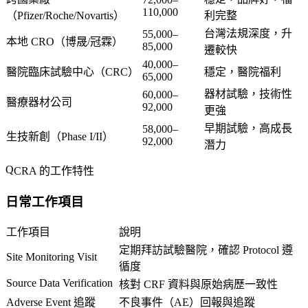
110,000
（Pfizer/Roche/Novartis）
利完整
台灣法規深度，升
55,000–
本地 CRO（博晟/冠霖）
85,000
遷較快
40,000–
醫院臨床試驗中心（CRC）
穩定，醫院福利
65,000
器材試驗，技術性
60,000–
醫療器材公司
92,000
更強
早期試驗，高成長
58,000–
生技新創（Phase I/II）
92,000
潛力
CRA 的工作特性
日常工作項目
工作項目
說明
定期拜訪試驗醫院，確認 Protocol 遵
Site Monitoring Visit
循度
Source Data Verification
核對 CRF 資料與原始病歷一致性
Adverse Event 追蹤
不良事件（AE）回報與追蹤