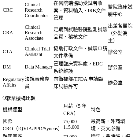
在醫院端協助受試者收
Clinical
醫院臨床試
CRC
Research
案、資料輸入、IRB文件
驗中心
Coordinator
管理
出差各醫院
Clinical
定期到試驗醫院監測試驗
CRA
Research
（外勤為
品質、稽核文件
Associate
主）
協助行政文件、試驗申請
Clinical Trial
CTA
辦公室
Assistant
文件準備
管理臨床資料庫，EDC
DM
Data Manager
辦公室
系統維護
法規事務專
向衛福部/TFDA 申請臨
Regulatory
辦公室
Affairs
員
床試驗許可
就業機構比較
月薪（5 年
機構類型
特色
CRA）
國際
最高薪，外商環
75,000–
115,000
CRO（IQVIA/PPD/Syneos）
境，英文必備
跨國藥廠
穩定，品牌好，福
72,000–