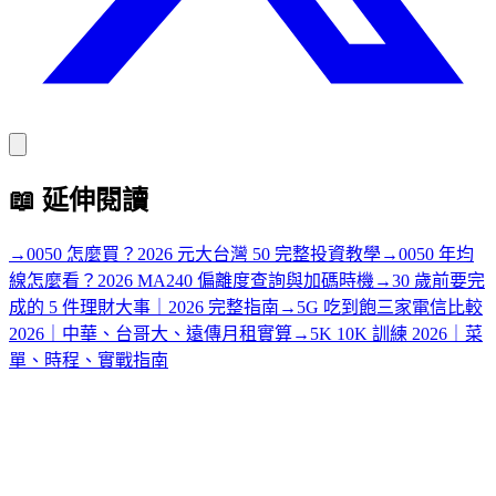
📖
延伸閱讀
→
0050 怎麼買？2026 元大台灣 50 完整投資教學
→
0050 年均
線怎麼看？2026 MA240 偏離度查詢與加碼時機
→
30 歲前要完
成的 5 件理財大事｜2026 完整指南
→
5G 吃到飽三家電信比較
2026｜中華、台哥大、遠傳月租實算
→
5K 10K 訓練 2026｜菜
單、時程、實戰指南