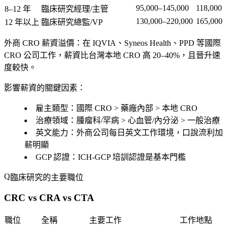
95,000–145,000
118,000
8–12 年
臨床研究經理/主管
130,000–220,000
165,000
12 年以上
臨床研究總監/VP
外商 CRO 薪資溢價
：在 IQVIA、Syneos Health、PPD 等國際
CRO 公司工作，薪資比台灣本地 CRO 高 20–40%，且晉升速
度較快。
影響薪資的關鍵因素：
雇主類型
：國際 CRO > 藥廠內部 > 本地 CRO
治療領域
：腫瘤科/罕病 > 心血管/內分泌 > 一般治療
英文能力
：外商公司每日英文工作環境，口說流利加
薪明顯
GCP 認證
：ICH-GCP 培訓認證是基本門檻
臨床研究的主要職位
CRC vs CRA vs CTA
職位
全稱
主要工作
工作地點