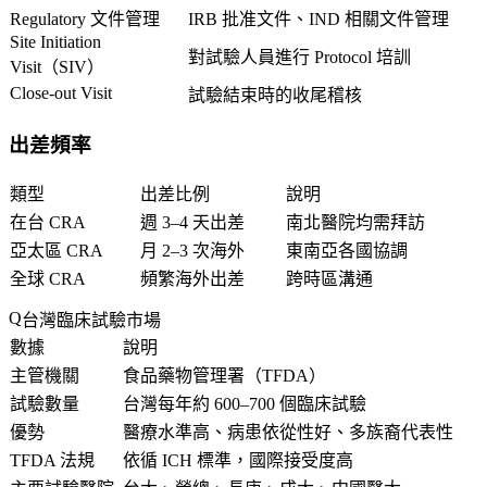
Regulatory 文件管理
IRB 批准文件、IND 相關文件管理
Site Initiation
對試驗人員進行 Protocol 培訓
Visit（SIV）
Close-out Visit
試驗結束時的收尾稽核
出差頻率
類型
出差比例
說明
在台 CRA
週 3–4 天出差
南北醫院均需拜訪
亞太區 CRA
月 2–3 次海外
東南亞各國協調
全球 CRA
頻繁海外出差
跨時區溝通
台灣臨床試驗市場
數據
說明
主管機關
食品藥物管理署（TFDA）
試驗數量
台灣每年約 600–700 個臨床試驗
優勢
醫療水準高、病患依從性好、多族裔代表性
TFDA 法規
依循 ICH 標準，國際接受度高