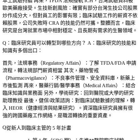
本土試驗持續 再來，TFDA 法規接軌 ICH，台灣試驗資料被
歐美藥廠接受。生技新創風險：確實有部分台灣生技公司股票
炒作成分大，但對員工的影響有限；臨床試驗工作的薪資不依
賴股票，公司失敗時 CRA 的技能仍然可攜。整體而言，臨床
研究是台灣就業市場中相對穩定、且長期有需求的生醫領域。
Q：臨床研究員可以轉型到哪些方向？
A：臨床研究的技能和
知識有多個出口：
首先，
法規事務（Regulatory Affairs）
：了解 TFDA/FDA 申請
流程，轉法規部門薪資相當 其次，
藥物警戒
（Pharmacovigilance）
：不良事件管理、安全資料庫，新藥上
市後監測 再來，
醫藥行銷/醫學事務（Medical Affairs）
：結合
臨床知識與業務面 另外，
學術研究
：回到醫院或大學的研究
助理教授 最後，
健保/政策諮詢
：對臨床試驗數據的理解，轉
入 HEOR（健康經濟與結果研究）。資深臨床研究員擁有很
強的跨國藥廠工作網絡，是職涯轉換的重要資產。
從新人到臨床主管的 5 年計畫