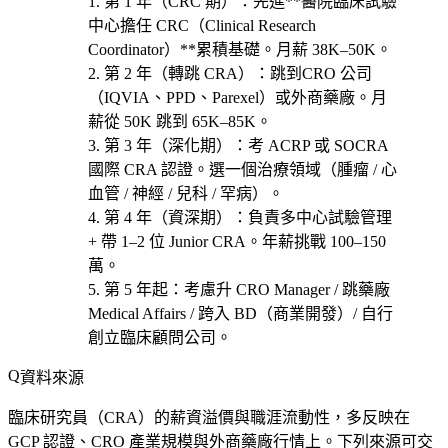
第 1 年（CRC 期）
：先進**醫院臨床試驗
中心擔任 CRC（Clinical Research
Coordinator）**累積基礎。月薪 38K–50K。
第 2 年（轉跳 CRA）
：跳到
CRO 公司
（IQVIA、PPD、Parexel）或外商藥廠
。月
薪從 50K 跳到 65K–85K。
第 3 年（深化期）
：考 ACRP 或 SOCRA
國際 CRA 認證。選一個治療領域（
腫瘤 / 心
血管 / 神經 / 兒科 / 罕病
）。
第 4 年（資深期）
：負責多中心試驗管理
+ 帶 1–2 位 Junior CRA。年薪挑戰 100–150
萬。
第 5 年起
：考慮
升 CRO Manager / 跳藥廠
Medical Affairs / 跨入 BD（商業開發）/ 自行
創立臨床顧問公司
。
資料來源
臨床研究員（CRA）的薪資溢價與職涯流動性，多反映在
GCP 認證、CRO 產業規模與外商藥廠行情上。下列來源可交