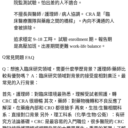
院監測試驗。怕出差的人不適合。
不擅長與醫師 / 護理師 / 病人協調。
CRA 是「臨
床醫療團隊與藥廠之間的橋樑」。內向不溝通的人
會被排除。
追求穩定 9–18 工時。
試驗 enrollment 期 + 報告期
是高壓加班。出差期間更難 work-life balance。
常見問題 FAQ
Q：想進入臨床研究領域，需要什麼學歷背景？護理師/藥師比
較有優勢嗎？
A：臨床研究領域對背景的接受度相對廣泛。最
常見的入行背景：
首先，
護理師
：對臨床環境最熟悉，理解受試者照護，轉
CRC 或 CRA 很順暢 其次，
藥師
：對藥物機轉和不良反應了
解深，在藥廠內部和 CRO 都很搶手 再來，
生技/生醫相關科
系
：直接對口背景 另外，
理工科系
（化學/生物/公衛）：有研
究方法論基礎。CRC 是最容易的入門職位，很多醫院的 CRC