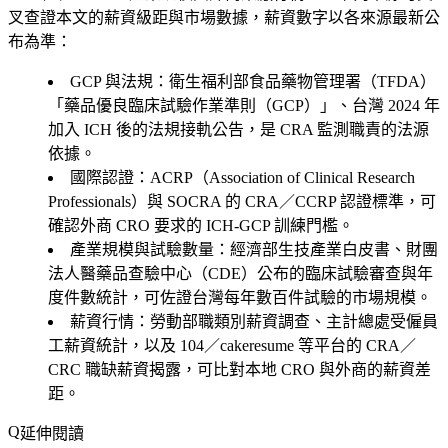
叉查證本文的薪資級距與市場數據，薪資數字以各來源最新公
布為準：
GCP 與法規
：衛生福利部食品藥物管理署（TFDA）
「藥品優良臨床試驗作業準則（GCP）」、台灣 2024 年
加入 ICH 後的法規接軌公告，是 CRA 監測職責的法源
依據。
國際認證
：ACRP（Association of Clinical Research
Professionals）與 SOCRA 的 CRA／CCRP 認證標準，可
確認外商 CRO 要求的 ICH-GCP 訓練門檻。
產業規模與試驗數量
：經濟部生技產業白皮書、財團
法人醫藥品查驗中心（CDE）公布的臨床試驗審查與年
度件數統計，可佐證台灣每年數百件試驗的市場規模。
薪資行情
：勞動部職類別薪資調查、主計總處受僱員
工薪資統計，以及 104／cakeresume 等平台的 CRA／
CRC 職缺薪資揭露，可比對本地 CRO 與外商的薪資差
距。
延伸閱讀