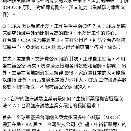
職缺接受護理師或相關背景的大學畢業生。重要的基礎：了解
ICH-GCP 原則、對細節有耐心、英文能力（看試驗方案和文
件）。
Q：CRA 需要頻繁出差，工作生活平衡如何？
A：CRA 是臨
床研究領域中外勤比例最高的職位，出差是工作的核心之一。
在台灣，CRA 通常每週有 3–4 天在外出差，拜訪全台各醫院
試驗中心。亞太區 CRA 則需要出差到東南亞各國。優點：
首先，差旅費、交通費公司報銷 其次，工作自主性高，不用
坐在辦公室 再來，機會廣泛接觸各科試驗和醫師。挑戰： 另
外，需要在各地調適生活規律 最後，家庭責任重的人可能難
以維持 此外，南北長途出差體力消耗大。CRA 工作適合喜歡
移動、個性獨立、不想被辦公室侷限的人。
Q：台灣的臨床試驗產業前景如何？生技新藥是機會還是泡
沫？
A：台灣臨床試驗產業有穩定的長期需求：
首先，全球藥廠把台灣納入亞太多國多中心試驗（MRCT），
需要在地 CRA 其次，台灣生技公司（浩鼎、中裕新藥等）的