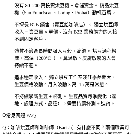
沒有 80–200 萬投資烘豆機 + 倉儲資金。
精品烘豆
機（San Franciscan、Loring、Probat）動輒百萬。
不擅長 B2B 銷售（賣豆給咖啡店）。
獨立烘豆師
收入 = 賣豆量 × 單價。沒有 B2B 業務能力的人接
不到固定客戶。
體質不適合長時間吸入豆殼 + 高溫。
烘豆過程粉
塵 + 高溫（200°C+）。鼻過敏、皮膚敏感的人會
持續不適。
追求穩定收入。
獨立烘豆工作室淡旺季差距大、
生豆價格波動。月入波動 3 萬–15 萬是常態。
不持續學新生豆 + 杯測。
生豆品質每季變化（產
地、處理方式、品種）。需要持續杯測 + 進貨。
常見問題 FAQ
Q：咖啡烘豆師和咖啡師（Barista）有什麼不同？兩個職業可