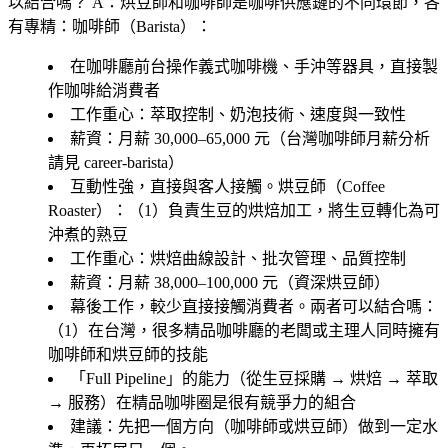
以結合嗎？
A：烘豆師和咖啡師是咖啡供應鏈的不同環節，各
有專精：咖啡師（Barista）：
在咖啡廳前台操作義式咖啡機、手沖等器具，直接製
作咖啡給消費者
工作重心：萃取控制、奶泡技術、速度與一致性
薪資：月薪 30,000–65,000 元（台灣咖啡師月薪分析
請見 career-barista）
互動性強，直接與客人接觸。烘豆師（Coffee
Roaster）：（1）負責生豆的烘焙加工，將生豆轉化為可
沖煮的熟豆
工作重心：烘焙曲線設計、批次管理、品質控制
薪資：月薪 38,000–100,000 元（資深烘豆師）
幕後工作，較少直接接觸消費者。兩者可以結合嗎：
（1）在台灣，很多精品咖啡廳的老闆或主理人同時擁有
咖啡師和烘豆師的技能
「Full Pipeline」的能力（從生豆採購 → 烘焙 → 萃取
→ 服務）在精品咖啡圈是很有競爭力的組合
建議：先把一個方向（咖啡師或烘豆師）做到一定水