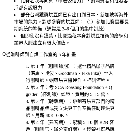
比賽名次等同於「市場公信力」，對消費者和批發客
戶都有說服力
部分台灣獲獎烘豆師已有出口到日本、新加坡等海外
市場的能力。對想參賽的烘豆師：（1）參加比賽需要長
期系統的準備（通常是 3–6 個月的集中訓練）
但即使沒有獲獎，比賽過程本身對烘豆技術的磨練和
業界人脈建立有很大價值。
從咖啡師到自烘工作室的 5 年計畫
第 1 年（咖啡師期）
：選**精品咖啡品牌
（湛盧、興波、Goodman、Fika Fika）**入
行咖啡師。觀察烘豆機運作 + 杯測流程。
第 2 年
：考 SCA Roasting Foundation + Q-
grader（杯測師）認證。費用約 5–15 萬。
第 3 年（轉跳期）
：跳到
有烘豆部門的精
品咖啡品牌
或獨立烘豆工作室擔任助理烘豆
師。月薪 40K–60K。
第 4 年（建客期）
：累積 5–10 個 B2B 客
戶（咖啡店、辦公室訂閱）。經營社群品牌