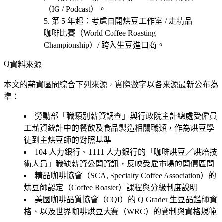
（IG / Podcast）。
第 5 年起
：考慮
自開烘豆工作室 / 走精品
咖啡比賽（World Coffee Roasting
Championship）/ 跨入生豆進口商
。
資料來源
本文的薪資區間綜合下列來源，實際數字以各來源最新公布為
準：
勞動部「職類別薪資調查」與行政院主計總處受僱員
工薪資統計中的餐飲及食品製造相關職類，作為烘豆學
徒到主烘豆師的對照基準
104 人力銀行、1111 人力銀行的「咖啡烘豆／烘焙技
術人員」職缺薪資公開資訊，反映受雇市場的開價區間
精品咖啡協會（SCA, Specialty Coffee Association）的
烘豆師認定（Coffee Roaster）課程與分級制度說明
美國咖啡品質協會（CQI）的 Q Grader 生豆品鑑師資
格、以及世界咖啡烘豆大賽（WRC）的賽制與資格規範