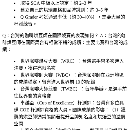
取得 SCA 中級以上認定：約 2–3 年
建立自己的烘焙風格和品牌識別：約 3–5 年
Q Grader 考試通過率低（約 30–40%），需要大量的
杯測練習。
Q：台灣的咖啡烘豆師在國際競賽的表現如何？
A：台灣的咖
啡烘豆師在國際舞台有相當不錯的成績：主要比賽和台灣的成
績：
世界咖啡烘豆大賽（WRC）
：台灣選手曾多次進入
決賽，獲得亮眼名次
世界咖啡師大賽（WBC）
：台灣咖啡師在亞洲地區
的成績穩定，曾有進入世界前 10 的紀錄
台灣咖啡大師競賽（TWBC）
：每年舉辦，是選手前
往世界賽的資格賽
卓越盃（Cup of Excellence）杯測師
：台灣有多位具
備 COE 杯測師資格的人員。國際成績的影響：（1）獲
獎的烘豆師通常能顯著提升品牌知名度和烘焙豆的溢價
空間