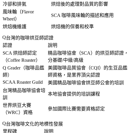
冷卻和排氣
烘焙後的處理對品質的影響
風味輪（Flavor
SCA 咖啡風味輪的描述和應用
Wheel）
烘焙機維護
烘焙機的保養和校準
台灣的咖啡烘豆師認證
認證
說明
SCA 烘焙師認定
精品咖啡協會（SCA）的烘豆師認證，
（Coffee Roaster）
分基礎/中級/高級
Q Grader（咖啡品鑑
美國咖啡品質協會（CQI）的生豆品鑑
師）
師資格，是業界頂尖認證
SCAA Roaster Guild
美國精品咖啡協會烘豆師公會的培訓
台灣精品咖啡協會培
本地協會提供的培訓課程
訓
世界烘豆大賽
參加國際比賽需要資格認定
（WRC）資格
台灣咖啡文化的地標性發展
里程碑
說明