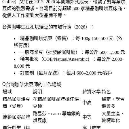
Coffee）文化在 2015–2026 年間爆炸式成長，帶動了對專業烘
豆師的強烈需求。台灣目前有超過 500 家精品咖啡烘豆廠商，
從個人工作室到大型品牌不等。
台灣咖啡生豆和烘焙豆的市場行情（2026）：
精品咖啡烘焙豆（零售）：每 100g 150–500 元（依
稀有度）
一般商業豆（批發給咖啡廳）：每公斤 500–1,500 元
稀有批次（COE/Natural/Anaerobic）：每公斤 2,000–
8,000 元
訂閱制（每月配送）：每月 600–2,000 元/客戶
台灣咖啡烘豆師的工作場域
場域
說明
薪資水準
特色
精品咖啡烘豆
在精品咖啡品牌擔任烘
穩定，學習
中高
商（受雇）
豆師
機會多
路易莎、cama 等連鎖的
大量生產，
連鎖咖啡品牌
中等
烘豆廠
較標準化
自行創業（烘
高（依業