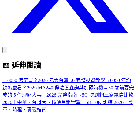
📖
延伸閱讀
→
0050 怎麼買？2026 元大台灣 50 完整投資教學
→
0050 年均
線怎麼看？2026 MA240 偏離度查詢與加碼時機
→
30 歲前要完
成的 5 件理財大事｜2026 完整指南
→
5G 吃到飽三家電信比較
2026｜中華、台哥大、遠傳月租實算
→
5K 10K 訓練 2026｜菜
單、時程、實戰指南