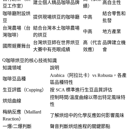
建立個人精品咖啡品牌
高自主性
豆工作室）
績）
咖啡廳附設烘
結合零售和
提供現場烘豆的咖啡廳
中高
豆
批發
台灣農場（台
結合台灣本土咖啡農場
中高
地方產業
灣咖啡）
的烘豆
台灣烘豆師在世界烘豆
高（代言
品牌建立機
國際競賽舞台
大賽中有亮眼成績
效應）
會
咖啡烘豆的核心技術知識
知識領域
說明
Arabica（阿拉比卡）vs Robusta，各產
咖啡豆品種
區品種特性
生豆評鑑（Cupping）
按 SCA 標準進行生豆品質評估
控制時間/溫度曲線以帶出特定風味特
烘焙曲線
性
梅納反應（Maillard
了解烘焙中的化學反應如何影響風味
Reaction）
一爆/二爆判斷
聲音判斷烘焙進程的關鍵節點