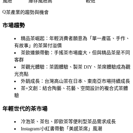
風險
庫存風險高
較低
茶產業的趨勢與機會
市場趨勢
精品茶崛起
：年輕消費者願意為「單一產區、手作、
有故事」的茶葉付溢價
茶飲連鎖帶動
：手搖茶市場龐大，但與精品茶是不同
客群
茶觀光體驗
：茶園體驗、製茶 DIY、茶席體驗成為觀
光亮點
外銷成長
：台灣高山茶在日本、東南亞市場持續成長
茶+文創
：結合陶藝、花藝、空間設計的複合式茶體
驗
年輕世代的茶市場
冷泡茶、茶包、即飲茶等便利型茶品需求成長
Instagram/小紅書帶動「美感茶席」風潮