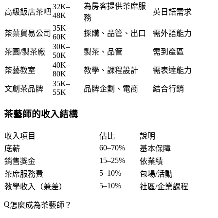
為房客提供茶席服
32K–
高級飯店茶吧
英日語需求
48K
務
35K–
茶葉貿易公司
採購、品管、出口
需外語能力
60K
30K–
茶園/製茶廠
製茶、品管
需到產區
50K
40K–
茶藝教室
教學、課程設計
需表達能力
80K
35K–
文創茶品牌
品牌企劃、電商
結合行銷
55K
茶藝師的收入結構
收入項目
佔比
說明
60–70%
底薪
基本保障
15–25%
銷售獎金
依業績
5–10%
茶席服務費
包場/活動
5–10%
教學收入（兼差）
社區/企業課程
怎麼成為茶藝師？