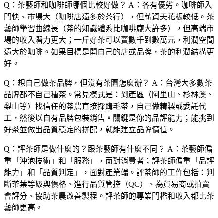
Q：茶藝師和咖啡師哪個比較好做？
A：各有優劣。咖啡師入
門快、市場大（咖啡店遠多於茶行），但薪資天花板較低。茶
藝師學習曲線長（茶的知識體系比咖啡龐大許多），但高端市
場的收入潛力更大；一斤好茶可以賣數千到數萬元，利潤空間
遠大於咖啡。如果目標是開自己的店或品牌，茶的利潤結構更
好。
Q：想自己做茶品牌，但沒有茶園怎麼辦？
A：台灣大多數茶
品牌都不自己種茶。常見模式是：到產區（阿里山、杉林溪、
梨山等）找信任的茶農直接採購毛茶，自己做精製或委託代
工，然後以自有品牌包裝銷售。關鍵是你的品評能力；能挑到
好茶並做出品質穩定的拼配，就能建立品牌價值。
Q：評茶師是做什麼的？跟茶藝師有什麼不同？
A：茶藝師偏
重「沖泡技術」和「服務」，面對消費者；評茶師偏重「品評
能力」和「品質判定」，面對產業端。評茶師的工作包括：判
斷茶葉等級與價格、進行品質管控（QC）、為貿易商或拍賣
會評分、協助茶農改善製程。評茶師的專業門檻和收入都比茶
藝師更高。