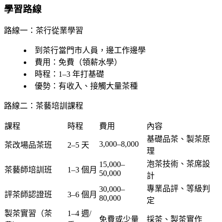
學習路線
路線一：茶行從業學習
到茶行當門市人員，邊工作邊學
費用：免費（領薪水學）
時程：1–3 年打基礎
優勢：有收入、接觸大量茶種
路線二：茶藝培訓課程
課程
時程
費用
內容
基礎品茶、製茶原
3,000–8,000
茶改場品茶班
2–5 天
理
泡茶技術、茶席設
15,000–
茶藝師培訓班
1–3 個月
50,000
計
專業品評、等級判
30,000–
評茶師認證班
3–6 個月
80,000
定
製茶實習（茶
1–4 週/
免費或少量
採茶、製茶實作