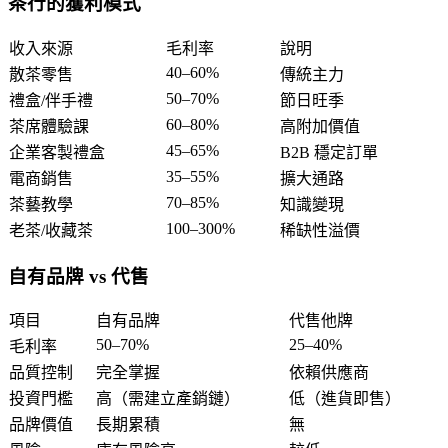
茶行的獲利模式
收入來源
毛利率
說明
40–60%
散茶零售
傳統主力
50–70%
禮盒/伴手禮
節日旺季
60–80%
茶席體驗課
高附加價值
45–65%
企業客製禮盒
B2B 穩定訂單
35–55%
電商銷售
擴大通路
70–85%
茶藝教學
知識變現
100–300%
老茶/收藏茶
稀缺性溢價
自有品牌 vs 代售
項目
自有品牌
代售他牌
50–70%
25–40%
毛利率
品質控制
完全掌握
依賴供應商
投資門檻
高（需建立產銷鏈）
低（進貨即售）
品牌價值
長期累積
無