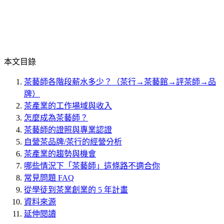
本文目錄
茶藝師各階段薪水多少？（茶行→茶藝館→評茶師→品
牌）
茶產業的工作場域與收入
怎麼成為茶藝師？
茶藝師的證照與專業認證
自營茶品牌/茶行的經營分析
茶產業的趨勢與機會
哪些情況下「茶藝師」這條路不適合你
常見問題 FAQ
從學徒到茶業創業的 5 年計畫
資料來源
延伸閱讀