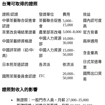
台灣可取得的證照
證照/認證
發證單位
費用
效益
中華茶藝聯合促進會
茶藝聯合促進
國內認可度
5,000–
15,000
認證
會
高
3,000–8,000
茶業改良場結業證書
農業部茶改場
官方背書
中國人力資源
10,000–
中國茶藝師資格證
兩岸通用
30,000
部
中國評茶師（初/中/
中國人力資源
15,000–
含金量高
50,000
高）
部
日式茶道專
日本煎茶道認證
各流派
依流派
業
國際出口貿
20,000–
ITC
國際茶葉委員會認證
50,000
易
證照對收入的影響
無證照
：一般門市人員，月薪 27,000–35,000