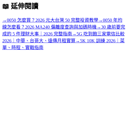
📖
延伸閱讀
→
0050 怎麼買？2026 元大台灣 50 完整投資教學
→
0050 年均
線怎麼看？2026 MA240 偏離度查詢與加碼時機
→
30 歲前要完
成的 5 件理財大事｜2026 完整指南
→
5G 吃到飽三家電信比較
2026｜中華、台哥大、遠傳月租實算
→
5K 10K 訓練 2026｜菜
單、時程、實戰指南