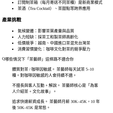
訂閱制茶箱（每月寄送不同茶種）是新商業模式
茶酒（Tea Cocktail）、茶甜點等跨界應用
產業挑戰
氣候變遷
：影響茶葉產量與品質
人力短缺
：採茶工和製茶師高齡化
低價競爭
：越南、中國進口茶混充台灣茶
消費習慣變化
：咖啡文化對茶的競爭壓力
哪些情況下「茶藝師」這條路不適合你
體質對茶 / 咖啡因敏感。
茶藝師每天試茶 5–10
種。對咖啡因敏感的人會持續不適。
不擅長與客人互動 + 解說。
茶藝師核心是「為客
人介紹茶 + 文化故事」。
追求快速薪資成長。
茶藝師月薪 30K–45K，10 年
後 50K–65K 是常態。