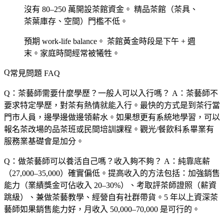
沒有 80–250 萬開設茶館資金。
精品茶館（茶具、
茶葉庫存、空間）門檻不低。
預期 work-life balance。
茶館黃金時段是下午 + 週
末。家庭時間經常被犧牲。
常見問題 FAQ
Q：茶藝師需要什麼學歷？一般人可以入行嗎？
A：茶藝師不
要求特定學歷，對茶有熱情就能入行。最快的方式是到茶行當
門市人員，邊學邊做邊領薪水。如果想更有系統地學習，可以
報名茶改場的品茶班或民間培訓課程。觀光/餐飲科系畢業有
服務業基礎會是加分。
Q：做茶藝師可以養活自己嗎？收入夠不夠？
A：純靠底薪
（27,000–35,000）確實偏低。提高收入的方法包括：加強銷售
能力（業績獎金可佔收入 20–30%）、考取評茶師證照（薪資
跳級）、兼做茶藝教學、經營自有社群帶貨。5 年以上資深茶
藝師如果銷售能力好，月收入 50,000–70,000 是可行的。