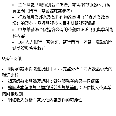
主計總處「職類別薪資調查」零售/餐飲服務人員薪
資區間（門市、茶藝館底薪參考）
行政院農業部茶及飲料作物改良場（前身茶業改良
場）的製茶、品評與評茶人員訓練班課程資訊
中華茶藝聯合促進會公開的茶藝師認證制度與學科術
科內容
104 人力銀行「茶藝師／茶行門市／評茶」職缺的開
缺薪資與條件敘述
延伸閱讀
咖啡師薪水與職涯規劃｜2026 完整分析
：同為飲品專業的
職涯比較
調酒師薪水與職涯規劃
：餐飲服務業的另一個選擇
轉職成本怎麼算？換跑道前先算這筆帳
：評估投入茶產業
的財務規劃
網紅收入分析
：茶文化內容創作的可能性