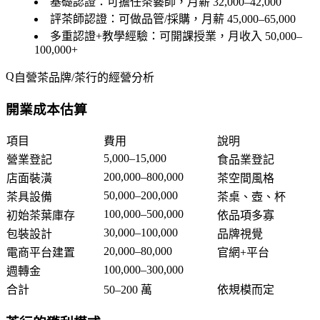
基礎認證
：可擔任茶藝師，月薪 32,000–42,000
評茶師認證
：可做品管/採購，月薪 45,000–65,000
多重認證+教學經驗
：可開課授業，月收入 50,000–
100,000+
自營茶品牌/茶行的經營分析
開業成本估算
項目
費用
說明
5,000–15,000
營業登記
食品業登記
200,000–800,000
店面裝潢
茶空間風格
50,000–200,000
茶具設備
茶桌、壺、杯
100,000–500,000
初始茶葉庫存
依品項多寡
30,000–100,000
包裝設計
品牌視覺
20,000–80,000
電商平台建置
官網+平台
100,000–300,000
週轉金
合計
50–200 萬
依規模而定