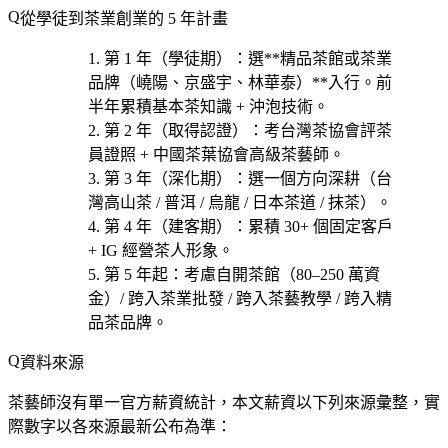
從學徒到茶業創業的 5 年計畫
第 1 年（學徒期）
：選**精品茶館或茶業
品牌（嶢陽、京盛宇、林華泰）**入行。前
半年累積基本茶知識 + 沖泡技術。
第 2 年（取得認證）
：考
台灣茶協會評茶
員證照 + 中國茶葉協會高級茶藝師
。
第 3 年（深化期）
：選一個方向深耕（
台
灣高山茶 / 普洱 / 烏龍 / 日本茶道 / 抹茶
）。
第 4 年（建客期）
：累積 30+ 個固定客戶
+ IG 經營茶人形象。
第 5 年起
：考慮
自開茶館（80–250 萬資
金）/ 跨入茶業批發 / 跨入茶藝教學 / 跨入精
品茶品牌
。
資料來源
茶藝師沒有單一官方薪資統計，本文薪資以下列來源彙整，實
際數字以各來源最新公布為準：