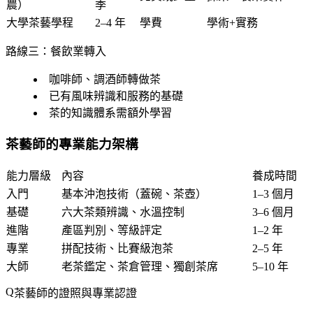
農）
季
大學茶藝學程
2–4 年
學費
學術+實務
路線三：餐飲業轉入
咖啡師、調酒師轉做茶
已有風味辨識和服務的基礎
茶的知識體系需額外學習
茶藝師的專業能力架構
能力層級
內容
養成時間
入門
基本沖泡技術（蓋碗、茶壺）
1–3 個月
基礎
六大茶類辨識、水溫控制
3–6 個月
進階
產區判別、等級評定
1–2 年
專業
拼配技術、比賽級泡茶
2–5 年
大師
老茶鑑定、茶倉管理、獨創茶席
5–10 年
茶藝師的證照與專業認證